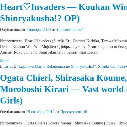
Heart♡Invaders — Koukan Win
Shinryakusha!? OP)
Опубликовано
1 января, 2020
от
Просветленный
Исполнитель: Heart♡Invaders (Suzuki Eri, Oomori Nichika, Tazawa Masumi
Песня: Koukan Win-Win Mujoken / Добрые чувства безоговорочно побеж
Аниме: Rokujouma no Shinryakusha!? / Захватчики шести
More
Lirics
Naganawa Maria
,
Rokujouma no Shinryakusha!?
,
Suzuki Eri
,
Taza
Ogata Chieri, Shirasaka Koume,
Moroboshi Kirari — Vast wor
Girls)
Опубликовано
19 октября, 2019
от
Просветленный
Исполнитель: Ogata Chieri (Oozora Naomi), Shirasaka Koume (Ousaki Chiyo),