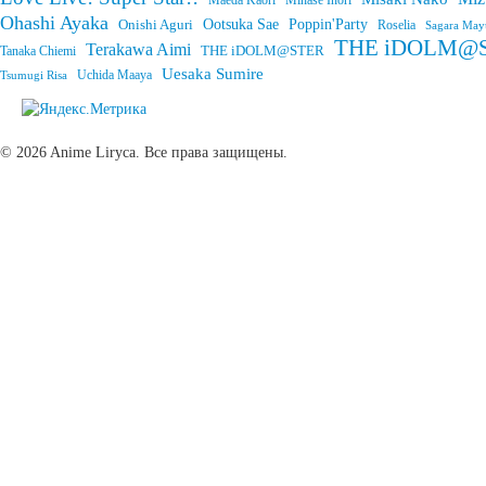
Maeda Kaori
Minase Inori
Ohashi Ayaka
Onishi Aguri
Ootsuka Sae
Poppin'Party
Roselia
Sagara May
THE iDOLM@STE
Terakawa Aimi
THE iDOLM@STER
Tanaka Chiemi
Uesaka Sumire
Tsumugi Risa
Uchida Maaya
© 2026 Anime Liryca. Все права защищены.