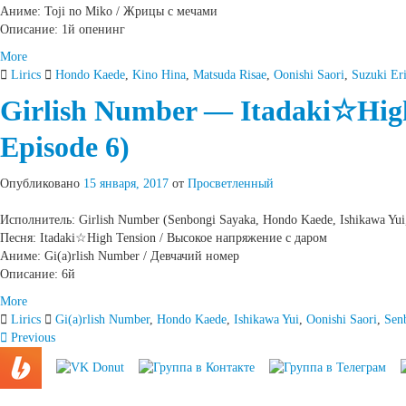
Аниме: Toji no Miko / Жрицы с мечами
Описание: 1й опенинг
More
Lirics
Hondo Kaede
,
Kino Hina
,
Matsuda Risae
,
Oonishi Saori
,
Suzuki Er
Girlish Number — Itadaki☆High
Episode 6)
Опубликовано
15 января, 2017
от
Просветленный
Исполнитель: Girlish Number (Senbongi Sayaka, Hondo Kaede, Ishikawa Yui, 
Песня: Itadaki☆High Tension / Высокое напряжение с даром
Аниме: Gi(a)rlish Number / Девчачий номер
Описание: 6й
More
Lirics
Gi(a)rlish Number
,
Hondo Kaede
,
Ishikawa Yui
,
Oonishi Saori
,
Sen
Запись
Previous
навигация