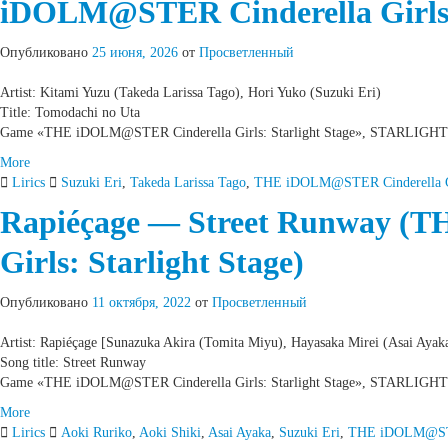
iDOLM@STER Cinderella Girls: 
Опубликовано
25 июня, 2026
от
Просветленный
Artist: Kitami Yuzu (Takeda Larissa Tago), Hori Yuko (Suzuki Eri)
Title: Tomodachi no Uta
Game «THE iDOLM@STER Cinderella Girls: Starlight Stage», STARLIGHT
More
Lirics
Suzuki Eri
,
Takeda Larissa Tago
,
THE iDOLM@STER Cinderella G
Rapiéçage — Street Runway (
Girls: Starlight Stage)
Опубликовано
11 октября, 2022
от
Просветленный
Artist: Rapiéçage [Sunazuka Akira (Tomita Miyu), Hayasaka Mirei (Asai Ayak
Song title: Street Runway
Game «THE iDOLM@STER Cinderella Girls: Starlight Stage», STARLIG
More
Lirics
Aoki Ruriko
,
Aoki Shiki
,
Asai Ayaka
,
Suzuki Eri
,
THE iDOLM@STER