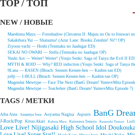
TOP / ТОП
NEW / НОВЫЕ
Maeshima Mayu — Foreshadow (Clevatess II: Majuu no Ou to Itsuwari n
Sakakibara Yui — Shaisuma! (Azur Lane: Bisoku Zenshin! Ni!! OP)
Ziyoou-vachi — Hoshi (Tenmaku no Jaadugar ED)
SEKAI NO OWARI — Stella (Tenmaku no Jaadugar OP)
Yuuki Aoi — Weiter! Weiter! (Youjo Senki: Saga of Tanya the Evil II ED
MYTH & ROID — Why? RED induction (Youjo Senki: Saga of Tanya the
9Lana — RASEN (Bleach: Sennen Kessen-hen — Kashin-tan ED)
jo0ji — I-BULL (Bleach: Sennen Kessen-hen — Kashin-tan OP)
Mugendai Mewtype — Face The Next (BanG Dream! Yume∞Mita Episode
Mugendai Mewtype — TearJerker (BanG Dream! Yume∞Mita Episode 7)
TAGS / МЕТКИ
BanG Drea
Aoyama Nagisa
Aqours
Aiba Aina
Amamiya Sora
J-Rock/Pop
Kitou Akari
Liell
Kurosawa Tomoyo
Kubota Miyu
Kusunoki Tomori
Love Live! Nijigasaki High School Idol Doukouka
Love Live! Super Star!!
Miz
Misaki Nako