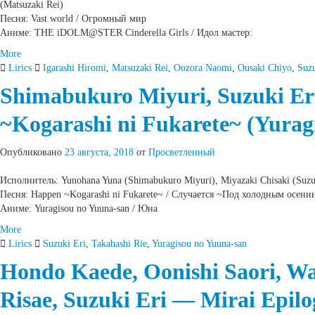
(Matsuzaki Rei)
Песня: Vast world / Огромный мир
Аниме: THE iDOLM@STER Cinderella Girls / Идол мастер:
More
Lirics
Igarashi Hiromi
,
Matsuzaki Rei
,
Oozora Naomi
,
Ousaki Chiyo
,
Suzu
Shimabukuro Miyuri, Suzuki Er
~Kogarashi ni Fukarete~ (Yurag
Опубликовано
23 августа, 2018
от
Просветленный
Исполнитель: Yunohana Yuna (Shimabukuro Miyuri), Miyazaki Chisaki (Suzuk
Песня: Happen ~Kogarashi ni Fukarete~ / Случается ~Под холодным осен
Аниме: Yuragisou no Yuuna-san / Юна
More
Lirics
Suzuki Eri
,
Takahashi Rie
,
Yuragisou no Yuuna-san
Hondo Kaede, Oonishi Saori, W
Risae, Suzuki Eri — Mirai Epil