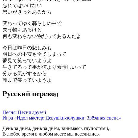
忘れてはいけない
想いがきっとあるから
変わってゆく暮らしの中で
失う物もあるけど
何も変わらない物だってあるんだよ
今日は昨日の悲しみも
明日への不安も全てしまって
夢見て笑っていようよ
生きてるって事が何より素晴しいって
分かる気がするから
朝まで笑っていようよ
Русский перевод
Песня: Песня друзей
Игра «Идол мастер: Девушки-золушки: Звёздная сцена»
День за днём, день за днём, занимаясь глупостями,
В любое время в любом месте мы веселились.