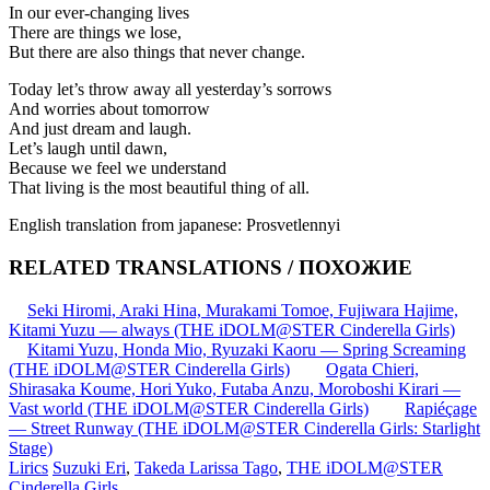
In our ever-changing lives
There are things we lose,
But there are also things that never change.
Today let’s throw away all yesterday’s sorrows
And worries about tomorrow
And just dream and laugh.
Let’s laugh until dawn,
Because we feel we understand
That living is the most beautiful thing of all.
English translation from japanese: Prosvetlennyi
RELATED TRANSLATIONS / ПОХОЖИЕ
Seki Hiromi, Araki Hina, Murakami Tomoe, Fujiwara Hajime,
Kitami Yuzu — always (THE iDOLM@STER Cinderella Girls)
Kitami Yuzu, Honda Mio, Ryuzaki Kaoru — Spring Screaming
(THE iDOLM@STER Cinderella Girls)
Ogata Chieri,
Shirasaka Koume, Hori Yuko, Futaba Anzu, Moroboshi Kirari —
Vast world (THE iDOLM@STER Cinderella Girls)
Rapiéçage
— Street Runway (THE iDOLM@STER Cinderella Girls: Starlight
Stage)
Lirics
Suzuki Eri
,
Takeda Larissa Tago
,
THE iDOLM@STER
Cinderella Girls