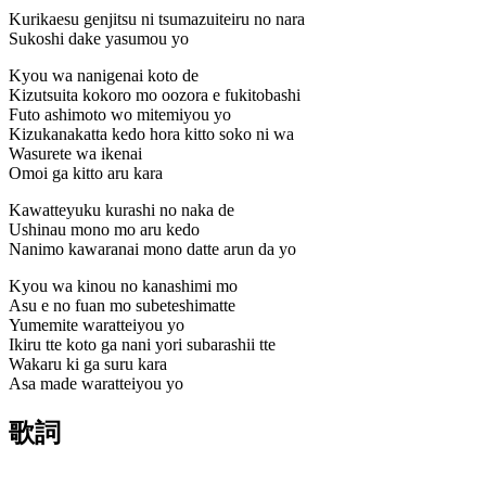
Kurikaesu genjitsu ni tsumazuiteiru no nara
Sukoshi dake yasumou yo
Kyou wa nanigenai koto de
Kizutsuita kokoro mo oozora e fukitobashi
Futo ashimoto wo mitemiyou yo
Kizukanakatta kedo hora kitto soko ni wa
Wasurete wa ikenai
Omoi ga kitto aru kara
Kawatteyuku kurashi no naka de
Ushinau mono mo aru kedo
Nanimo kawaranai mono datte arun da yo
Kyou wa kinou no kanashimi mo
Asu e no fuan mo subeteshimatte
Yumemite waratteiyou yo
Ikiru tte koto ga nani yori subarashii tte
Wakaru ki ga suru kara
Asa made waratteiyou yo
歌詞