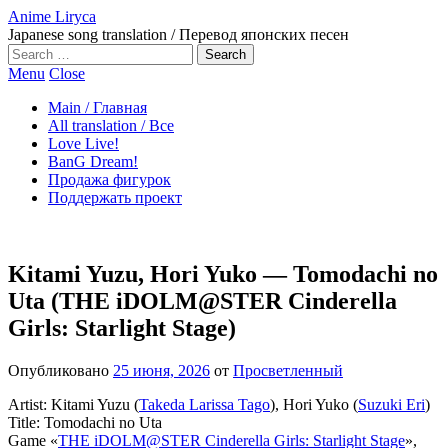
Anime Liryca
Japanese song translation / Перевод японских песен
Search
on:
Menu
Close
Main / Главная
All translation / Все
Love Live!
BanG Dream!
Продажа фигурок
Поддержать проект
Kitami Yuzu, Hori Yuko — Tomodachi no
Uta (THE iDOLM@STER Cinderella
Girls: Starlight Stage)
Опубликовано
25 июня, 2026
от
Просветленный
Artist: Kitami Yuzu (
Takeda Larissa Tago
), Hori Yuko (
Suzuki Eri
)
Title: Tomodachi no Uta
Game «
THE iDOLM@STER Cinderella Girls: Starlight Stage
»,