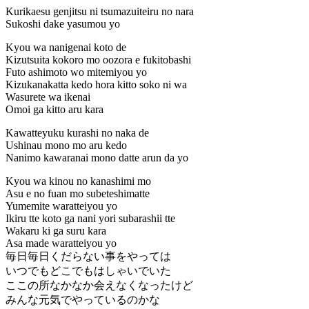
Kurikaesu genjitsu ni tsumazuiteiru no nara
Sukoshi dake yasumou yo
Kyou wa nanigenai koto de
Kizutsuita kokoro mo oozora e fukitobashi
Futo ashimoto wo mitemiyou yo
Kizukanakatta kedo hora kitto soko ni wa
Wasurete wa ikenai
Omoi ga kitto aru kara
Kawatteyuku kurashi no naka de
Ushinau mono mo aru kedo
Nanimo kawaranai mono datte arun da yo
Kyou wa kinou no kanashimi mo
Asu e no fuan mo subeteshimatte
Yumemite waratteiyou yo
Ikiru tte koto ga nani yori subarashii tte
Wakaru ki ga suru kara
Asa made waratteiyou yo
毎日毎日くだらない事をやっては
いつでもどこでもはしゃいでいた
ここの所なかなか会えなくなったけど
みんな元気でやっているのかな