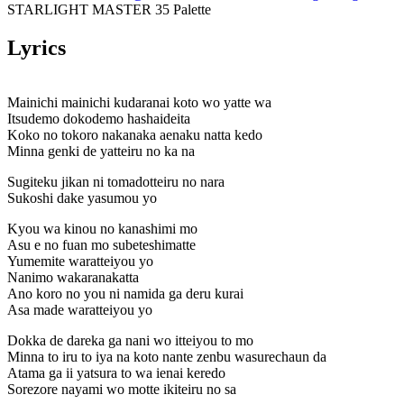
STARLIGHT MASTER 35 Palette
Lyrics
Mainichi mainichi kudaranai koto wo yatte wa
Itsudemo dokodemo hashaideita
Koko no tokoro nakanaka aenaku natta kedo
Minna genki de yatteiru no ka na
Sugiteku jikan ni tomadotteiru no nara
Sukoshi dake yasumou yo
Kyou wa kinou no kanashimi mo
Asu e no fuan mo subeteshimatte
Yumemite waratteiyou yo
Nanimo wakaranakatta
Ano koro no you ni namida ga deru kurai
Asa made waratteiyou yo
Dokka de dareka ga nani wo itteiyou to mo
Minna to iru to iya na koto nante zenbu wasurechaun da
Atama ga ii yatsura to wa ienai keredo
Sorezore nayami wo motte ikiteiru no sa