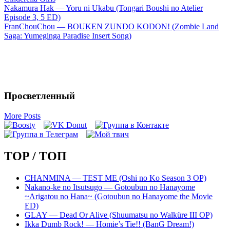
Запись
Nakamura Hak — Yoru ni Ukabu (Tongari Boushi no Atelier
Episode 3, 5 ED)
навигация
FranChouChou — BOUKEN ZUNDO KODON! (Zombie Land
Saga: Yumeginga Paradise Insert Song)
Просветленный
More Posts
TOP / ТОП
CHANMINA — TEST ME (Oshi no Ko Season 3 OP)
Nakano-ke no Itsutsugo — Gotoubun no Hanayome
~Arigatou no Hana~ (Gotoubun no Hanayome the Movie
ED)
GLAY — Dead Or Alive (Shuumatsu no Walküre III OP)
Ikka Dumb Rock! — Homie’s Tie!! (BanG Dream!)