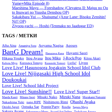
Yume∞Mita Episode 8)
Maeshima Mayu — Foreshadow (Clevatess II: Majuu no Ou
to Itsuwari no Yuusha Denshou OP)
Sakakibara Yui — Shaisuma! (Azur Lane: Bisoku Zenshin!
Ni!! OP)
Ziyoou-vachi — Hoshi (Tenmaku no Jaadugar ED)
TAGS / МЕТКИ
Aoyama Nagisa
Aqours
Aiba Aina
Amamiya Sora
BanG Dream!
Hayami Saori
Hanazawa Kana
Itou Miku
J-Rock/Pop
Hikasa Youko
Itou Ayasa
Kitou Akari
Liyuu
Liella!
Kurosawa Tomoyo
Kubota Miyu
Kusunoki Tomori
Love Live! Hasunosora Jogakuin School Idol Club
Love Live! Nijigasaki High School Idol
Doukoukai
Love Live! School Idol Project
Love Live! Sunshine!!
Love Live! Super Star!!
Mizuki Nana
Misaki Nako
Maeda Kaori
Minase Inori
Murakami Natsumi
Ohashi Ayaka
Nishimoto Rimi
Nakashima Yuki
nano.RIPE
Onishi Aguri
Ootsuka Sae
Poppin'Party
Roselia
Sagara Mayu
Sakura Ayane
Sword Art Online
Tadokoro Azusa
Sakuragawa Megu