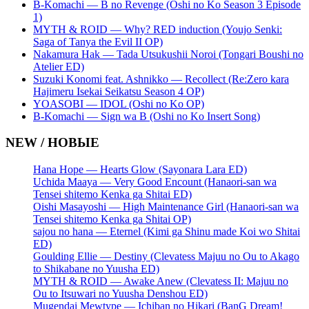
B-Komachi — B no Revenge (Oshi no Ko Season 3 Episode
1)
MYTH & ROID — Why? RED induction (Youjo Senki:
Saga of Tanya the Evil II OP)
Nakamura Hak — Tada Utsukushii Noroi (Tongari Boushi no
Atelier ED)
Suzuki Konomi feat. Ashnikko — Recollect (Re:Zero kara
Hajimeru Isekai Seikatsu Season 4 OP)
YOASOBI — IDOL (Oshi no Ko OP)
B-Komachi — Sign wa B (Oshi no Ko Insert Song)
NEW / НОВЫЕ
Hana Hope — Hearts Glow (Sayonara Lara ED)
Uchida Maaya — Very Good Encount (Hanaori-san wa
Tensei shitemo Kenka ga Shitai ED)
Oishi Masayoshi — High Maintenance Girl (Hanaori-san wa
Tensei shitemo Kenka ga Shitai OP)
sajou no hana — Eternel (Kimi ga Shinu made Koi wo Shitai
ED)
Goulding Ellie — Destiny (Clevatess Majuu no Ou to Akago
to Shikabane no Yuusha ED)
MYTH & ROID — Awake Anew (Clevatess II: Majuu no
Ou to Itsuwari no Yuusha Denshou ED)
Mugendai Mewtype — Ichiban no Hikari (BanG Dream!