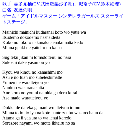
歌手: 喜多見柚(CV.武田羅梨沙多胡)、堀裕子(CV.鈴木絵理)
曲名: 友達の唄
ゲーム「アイドルマスター シンデレラガールズ スターライ
トステージ」
Mainichi mainichi kudaranai koto wo yatte wa
Itsudemo dokodemo hashaideita
Koko no tokoro nakanaka aenaku natta kedo
Minna genki de yatteiru no ka na
Sugiteku jikan ni tomadotteiru no nara
Sukoshi dake yasumou yo
Kyou wa kinou no kanashimi mo
Asu e no fuan mo subeteshimatte
Yumemite waratteiyou yo
Nanimo wakaranakatta
Ano koro no you ni namida ga deru kurai
Asa made waratteiyou yo
Dokka de dareka ga nani wo itteiyou to mo
Minna to iru to iya na koto nante zenbu wasurechaun da
Atama ga ii yatsura to wa ienai keredo
Sorezore nayami wo motte ikiteiru no sa