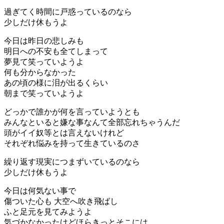
過ぎてく時間に戸惑っているのなら
少しだけ休もうよ
今日は昨日の悲しみも
明日への不安も全てしまって
夢見て笑っていようよ
何も分からなかった
あの頃の様に泪が出るくらい
朝まで笑っていようよ
どっかで誰かが何を言っていようとも
みんなといると嫌な事なんて全部忘れちゃうんだ
頭がイイ奴等とは言えないけれど
それぞれ悩みを持って生きているのさ
繰り返す現実につまずいているのなら
少しだけ休もうよ
今日は何気ない事で
傷ついた心も 大空へ吹き飛ばし
ふと足元を見てみようよ
気づかなかったけどほらきっとそこには