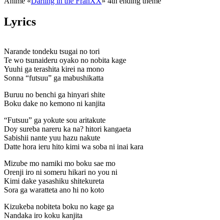
Anime «
Darling in the FranXX
» 4th ending theme
Lyrics
Narande tondeku tsugai no tori
Te wo tsunaideru oyako no nobita kage
Yuuhi ga terashita kirei na mono
Sonna “futsuu” ga mabushikatta
Buruu no benchi ga hinyari shite
Boku dake no kemono ni kanjita
“Futsuu” ga yokute sou aritakute
Doy sureba nareru ka na? hitori kangaeta
Sabishii nante yuu hazu nakute
Datte hora ieru hito kimi wa soba ni inai kara
Mizube mo namiki mo boku sae mo
Orenji iro ni someru hikari no you ni
Kimi dake yasashiku shitekureta
Sora ga waratteta ano hi no koto
Kizukeba nobiteta boku no kage ga
Nandaka iro koku kanjita