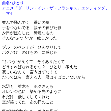
曲名: ひとり
アニメ「ダーリン・イン・ザ・フランキス」エンディングテ
ーマ4
並んで飛んでく 番いの鳥
手をつないでる 親子の伸びた影
夕日が照らした 綺麗なもの
そんな“ふつう”が 眩しかった
ブルーのベンチが ひんやりして
ボクだけ のけもの に感じた
“ふつう”が良くて そうありたくて
どうすればなれるかな？ ひとり 考えた
寂しいなんて 言うはずなくて
だってほら 言える人 君はそばにいないから
水辺も 並木も ボクさえも
オレンジ色に 染める光のように
君だけ 優しくしてくれた
空が笑ってた あの日のこと