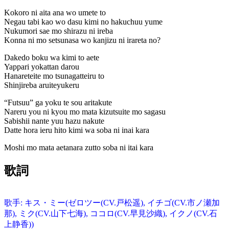
Kokoro ni aita ana wo umete to
Negau tabi kao wo dasu kimi no hakuchuu yume
Nukumori sae mo shirazu ni ireba
Konna ni mo setsunasa wo kanjizu ni irareta no?
Dakedo boku wa kimi to aete
Yappari yokattan darou
Hanareteite mo tsunagatteiru to
Shinjireba aruiteyukeru
“Futsuu” ga yoku te sou aritakute
Nareru you ni kyou mo mata kizutsuite mo sagasu
Sabishii nante yuu hazu nakute
Datte hora ieru hito kimi wa soba ni inai kara
Moshi mo mata aetanara zutto soba ni itai kara
歌詞
歌手: キス・ミー(ゼロツー(CV.戸松遥), イチゴ(CV.市ノ瀬加
那), ミク(CV.山下七海), ココロ(CV.早見沙織), イクノ(CV.石
上静香))