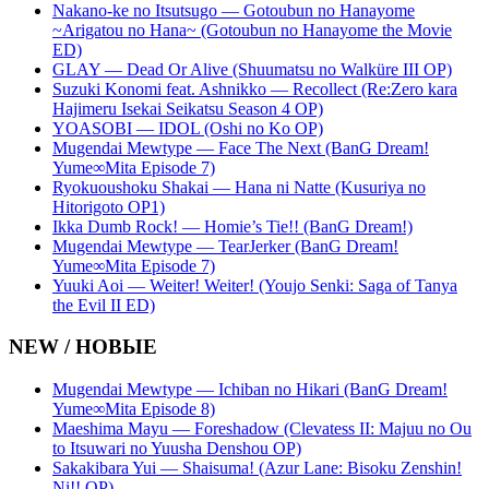
Nakano-ke no Itsutsugo — Gotoubun no Hanayome
~Arigatou no Hana~ (Gotoubun no Hanayome the Movie
ED)
GLAY — Dead Or Alive (Shuumatsu no Walküre III OP)
Suzuki Konomi feat. Ashnikko — Recollect (Re:Zero kara
Hajimeru Isekai Seikatsu Season 4 OP)
YOASOBI — IDOL (Oshi no Ko OP)
Mugendai Mewtype — Face The Next (BanG Dream!
Yume∞Mita Episode 7)
Ryokuoushoku Shakai — Hana ni Natte (Kusuriya no
Hitorigoto OP1)
Ikka Dumb Rock! — Homie’s Tie!! (BanG Dream!)
Mugendai Mewtype — TearJerker (BanG Dream!
Yume∞Mita Episode 7)
Yuuki Aoi — Weiter! Weiter! (Youjo Senki: Saga of Tanya
the Evil II ED)
NEW / НОВЫЕ
Mugendai Mewtype — Ichiban no Hikari (BanG Dream!
Yume∞Mita Episode 8)
Maeshima Mayu — Foreshadow (Clevatess II: Majuu no Ou
to Itsuwari no Yuusha Denshou OP)
Sakakibara Yui — Shaisuma! (Azur Lane: Bisoku Zenshin!
Ni!! OP)