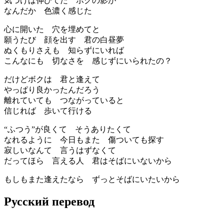
気づけば伸びてた ボクの影が
なんだか 色濃く感じた
心に開いた 穴を埋めてと
願うたび 顔を出す 君の白昼夢
ぬくもりさえも 知らずにいれば
こんなにも 切なさを 感じずにいられたの？
だけどボクは 君と逢えて
やっぱり良かったんだろう
離れていても つながっていると
信じれば 歩いて行ける
“ふつう”が良くて そうありたくて
なれるように 今日もまた 傷ついても探す
寂しいなんて 言うはずなくて
だってほら 言える人 君はそばにいないから
もしもまた逢えたなら ずっとそばにいたいから
Русский перевод