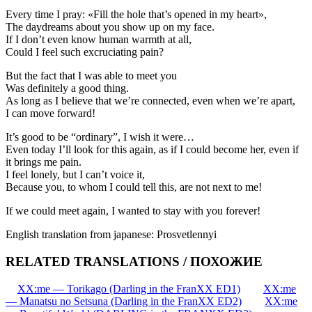
Every time I pray: «Fill the hole that’s opened in my heart»,
The daydreams about you show up on my face.
If I don’t even know human warmth at all,
Could I feel such excruciating pain?
But the fact that I was able to meet you
Was definitely a good thing.
As long as I believe that we’re connected, even when we’re apart,
I can move forward!
It’s good to be “ordinary”, I wish it were…
Even today I’ll look for this again, as if I could become her, even if
it brings me pain.
I feel lonely, but I can’t voice it,
Because you, to whom I could tell this, are not next to me!
If we could meet again, I wanted to stay with you forever!
English translation from japanese: Prosvetlennyi
RELATED TRANSLATIONS / ПОХОЖИЕ
XX:me — Torikago (Darling in the FranXX ED1)
XX:me
— Manatsu no Setsuna (Darling in the FranXX ED2)
XX:me