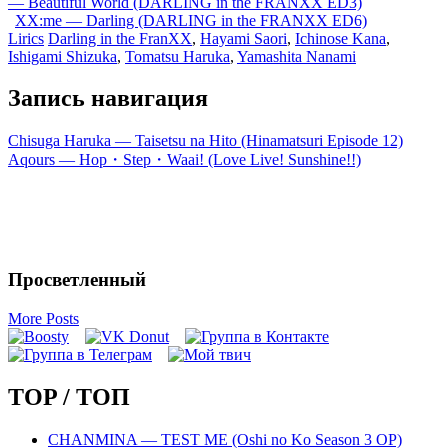
— Beautiful World (DARLING in the FRANXX ED3)
XX:me — Darling (DARLING in the FRANXX ED6)
Lirics
Darling in the FranXX
,
Hayami Saori
,
Ichinose Kana
,
Ishigami Shizuka
,
Tomatsu Haruka
,
Yamashita Nanami
Запись навигация
Chisuga Haruka — Taisetsu na Hito (Hinamatsuri Episode 12)
Aqours — Hop・Step・Waai! (Love Live! Sunshine!!)
Просветленный
More Posts
TOP / ТОП
CHANMINA — TEST ME (Oshi no Ko Season 3 OP)