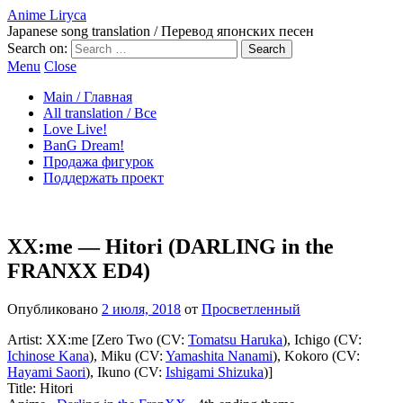
Anime Liryca
Japanese song translation / Перевод японских песен
Search on:
Menu
Close
Main / Главная
All translation / Все
Love Live!
BanG Dream!
Продажа фигурок
Поддержать проект
XX:me — Hitori (DARLING in the
FRANXX ED4)
Опубликовано
2 июля, 2018
от
Просветленный
Artist: XX:me [Zero Two (CV:
Tomatsu Haruka
), Ichigo (CV:
Ichinose Kana
), Miku (CV:
Yamashita Nanami
), Kokoro (CV:
Hayami Saori
), Ikuno (CV:
Ishigami Shizuka
)]
Title: Hitori