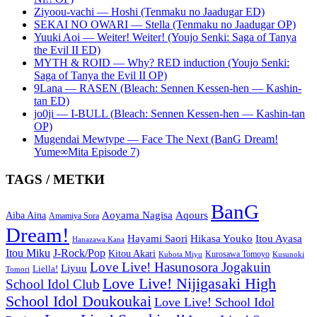
Ziyoou-vachi — Hoshi (Tenmaku no Jaadugar ED)
SEKAI NO OWARI — Stella (Tenmaku no Jaadugar OP)
Yuuki Aoi — Weiter! Weiter! (Youjo Senki: Saga of Tanya
the Evil II ED)
MYTH & ROID — Why? RED induction (Youjo Senki:
Saga of Tanya the Evil II OP)
9Lana — RASEN (Bleach: Sennen Kessen-hen — Kashin-
tan ED)
jo0ji — I-BULL (Bleach: Sennen Kessen-hen — Kashin-tan
OP)
Mugendai Mewtype — Face The Next (BanG Dream!
Yume∞Mita Episode 7)
TAGS / МЕТКИ
BanG
Aoyama Nagisa
Aqours
Aiba Aina
Amamiya Sora
Dream!
Hayami Saori
Hikasa Youko
Itou Ayasa
Hanazawa Kana
Itou Miku
J-Rock/Pop
Kitou Akari
Kurosawa Tomoyo
Kubota Miyu
Kusunoki
Love Live! Hasunosora Jogakuin
Liyuu
Liella!
Tomori
Love Live! Nijigasaki High
School Idol Club
School Idol Doukoukai
Love Live! School Idol