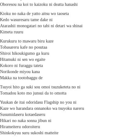
Oboresou na koi to kaizoku ni deatta hanashi
Kioku no naka de yatto aitsu wo taoseta
Kedo wasuresaru tame dake ni
Atarashii monogatari no tabi ni detari wa shinai
Kimeta ruuru
Kurukuru to mawaru biru kaze
Tobasareru kafe no posutaa
Shiroi hikoukigumo ga kuru
Hitamuki ni sen wo egaite
Kokoro ni furaggu tateta
Norikonde miyou kana
Makka na tootobaggu de
Tsuyoi hito ga suki sou omoi tsuzuketeta no ni
Tomadou koto mo junsui da to omotta
Yuukan de itai odoridasu Flagship no you ni
Kaze wo harandara onnanoko wa tsuyoku nareru
Susumidaseru kotaedaseru
Hikari no naka sonna jibun ni
Hirameiteru odoroiteru
Shinkokyuu suru sukoshi matteite