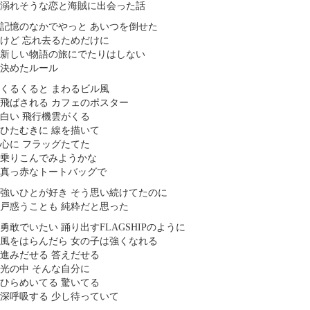
溺れそうな恋と海賊に出会った話
記憶のなかでやっと あいつを倒せた
けど 忘れ去るためだけに
新しい物語の旅にでたりはしない
決めたルール
くるくると まわるビル風
飛ばされる カフェのポスター
白い 飛行機雲がくる
ひたむきに 線を描いて
心に フラッグたてた
乗りこんでみようかな
真っ赤なトートバッグで
強いひとが好き そう思い続けてたのに
戸惑うことも 純粋だと思った
勇敢でいたい 踊り出すFLAGSHIPのように
風をはらんだら 女の子は強くなれる
進みだせる 答えだせる
光の中 そんな自分に
ひらめいてる 驚いてる
深呼吸する 少し待っていて