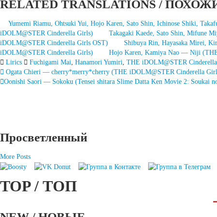
RELATED TRANSLATIONS / ПОХОЖ
Yumemi Riamu, Ohtsuki Yui, Hojo Karen, Sato Shin, Ichinose Shiki, Tak
iDOLM@STER Cinderella Girls)
Takagaki Kaede, Sato Shin, Mifune M
iDOLM@STER Cinderella Girls OST)
Shibuya Rin, Hayasaka Mirei, 
iDOLM@STER Cinderella Girls)
Hojo Karen, Kamiya Nao — Niji (TH
Lirics
Fuchigami Mai
,
Hanamori Yumiri
,
THE iDOLM@STER Cinderella 
Запись
Ogata Chieri — cherry*merry*cherry (THE iDOLM@STER Cinderella Girls:
Oonishi Saori — Sokoku (Tensei shitara Slime Datta Ken Movie 2: Soukai n
навигация
Просветленный
More Posts
TOP / ТОП
NEW / НОВЫЕ