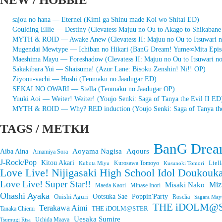
sajou no hana — Eternel (Kimi ga Shinu made Koi wo Shitai ED)
Goulding Ellie — Destiny (Clevatess Majuu no Ou to Akago to Shikaban
MYTH & ROID — Awake Anew (Clevatess II: Majuu no Ou to Itsuwari 
Mugendai Mewtype — Ichiban no Hikari (BanG Dream! Yume∞Mita Epis
Maeshima Mayu — Foreshadow (Clevatess II: Majuu no Ou to Itsuwari n
Sakakibara Yui — Shaisuma! (Azur Lane: Bisoku Zenshin! Ni!! OP)
Ziyoou-vachi — Hoshi (Tenmaku no Jaadugar ED)
SEKAI NO OWARI — Stella (Tenmaku no Jaadugar OP)
Yuuki Aoi — Weiter! Weiter! (Youjo Senki: Saga of Tanya the Evil II ED
MYTH & ROID — Why? RED induction (Youjo Senki: Saga of Tanya the
TAGS / МЕТКИ
BanG Drea
Aoyama Nagisa
Aqours
Aiba Aina
Amamiya Sora
J-Rock/Pop
Kitou Akari
Liell
Kurosawa Tomoyo
Kubota Miyu
Kusunoki Tomori
Love Live! Nijigasaki High School Idol Doukouka
Love Live! Super Star!!
Miz
Misaki Nako
Maeda Kaori
Minase Inori
Ohashi Ayaka
Onishi Aguri
Ootsuka Sae
Poppin'Party
Roselia
Sagara May
THE iDOLM@STE
Terakawa Aimi
THE iDOLM@STER
Tanaka Chiemi
Uesaka Sumire
Tsumugi Risa
Uchida Maaya