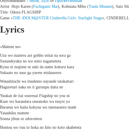
Опубликовано
7 июля, 2026
от
Просветленный
Artist: Hojo Karen (
Fuchigami Mai
), Kohinata Miho (
Tsuda Minami
), Sato Sh
Title: Odoru FLAGSHIP
Game «
THE iDOLM@STER Cinderella Girls: Starlight Stage
», CINDERELLA
Lyrics
«Mattete ne»
Uzu wo maiteru aoi gohho mitai na sora ga
Susundeyuku no wo sotto nagameteta
Kyuu ni majime ni suki da nante kokuru kara
Sukaato no suso ga yurete midasareru
Watashitachi wa itsudemo nayande tatakattari
Haguretari naka no ii guruupu datta ne
Yuukan de itai osorenai Flagship no you ni
Kaze wo harandara onnanoko wa tsuyoi yo
Baransu wo kaita kokyuu wo tatenaoseru made
Yasashiku mattete
Sonna jibun ni odoroiteru
Hontou wo yuu to hoka no hito no koto ukabeteta