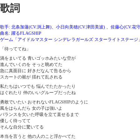
歌詞
歌手: 北条加蓮(CV.渕上舞)、小日向美穂(CV.津田美波) 、佐藤心(CV.花
曲名: 躍るFLAGSHIP
ゲーム「アイドルマスター シンデレラガールズ スターライトステージ
「待っててね」
渦をまいてる 青いゴッホみたいな空が
進んでいくのを そっと眺めてた
急に真面目に 好きだなんて告るから
スカートの裾が 揺れて乱される
私たちはいつでも 悩んでたたかったり
はぐれたり 仲のいいグループだったね
勇敢でいたい おそれないFLAGSHIPのように
風をはらんだら 女の子は強いよ
バランスを欠いた呼吸を立て直せるまで
優しく待ってて
そんな自分に驚いてる
本当を言うと 他の人のこと浮かべてた