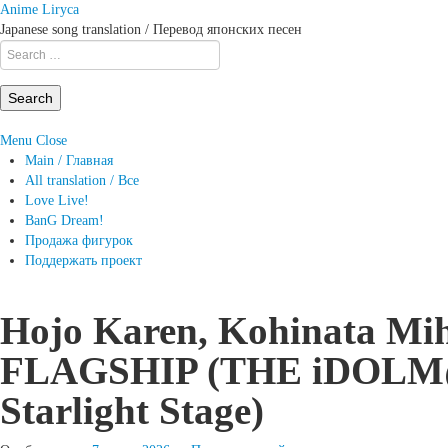
Anime Liryca
Japanese song translation / Перевод японских песен
Search
on:
Menu
Close
Main / Главная
All translation / Все
Love Live!
BanG Dream!
Продажа фигурок
Поддержать проект
Hojo Karen, Kohinata Mi
FLAGSHIP (THE iDOLM@S
Starlight Stage)