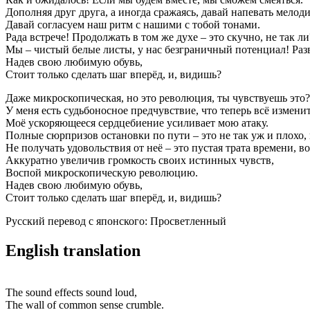
Дополняя друг друга, а иногда сражаясь, давай напевать мелод
Давай согласуем наш ритм с нашими с тобой тонами.
Рада встрече! Продолжать в том же духе – это скучно, не так ли
Мы – чистый белые листы, у нас безграничный потенциал! Раз
Надев свою любимую обувь,
Стоит только сделать шаг вперёд, и, видишь?
Даже микроскопическая, но это революция, ты чувствуешь это?
У меня есть судьбоносное предчувствие, что теперь всё изменит
Моё ускоряющееся сердцебиение усиливает мою атаку.
Полные сюрпризов остановки по пути – это не так уж и плохо, 
Не получать удовольствия от неё – это пустая трата времени, во
Аккуратно увеличив громкость своих истинных чувств,
Воспой микроскопическую революцию.
Надев свою любимую обувь,
Стоит только сделать шаг вперёд, и, видишь?
Русский перевод с японского: Просветленный
English translation
The sound effects sound loud,
The wall of common sense crumble.