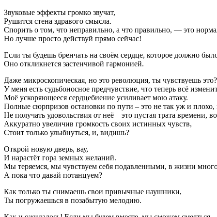
Звуковые эффекты громко звучат,
Рушится стена здравого смысла.
Спорить о том, что неправильно, а что правильно, — это норма
Но лучше просто действуй прямо сейчас!
Если ты будешь бренчать на своём сердце, которое должно было
Оно откликнется застенчивой гармонией.
Даже микроскопическая, но это революция, ты чувствуешь это?
У меня есть судьбоносное предчувствие, что теперь всё изменит
Моё ускоряющееся сердцебиение усиливает мою атаку.
Полные сюрпризов остановки по пути – это не так уж и плохо, 
Не получать удовольствия от неё – это пустая трата времени, во
Аккуратно увеличив громкость своих истинных чувств,
Стоит только улыбнуться, и, видишь?
Открой новую дверь, вау,
И нарастёт гора земных желаний.
Мы теряемся, мы чувствуем себя подавленными, в жизни много 
А пока что давай потанцуем?
Как только ты снимаешь свои привычные наушники,
Ты погружаешься в позабытую мелодию.
Как и ожидалось! Если мы будем вместе, мы сможем смеяться.