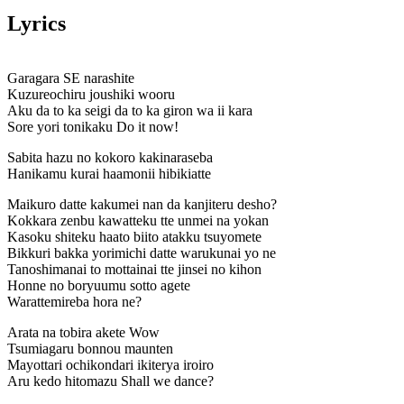
Lyrics
Garagara SE narashite
Kuzureochiru joushiki wooru
Aku da to ka seigi da to ka giron wa ii kara
Sore yori tonikaku Do it now!
Sabita hazu no kokoro kakinaraseba
Hanikamu kurai haamonii hibikiatte
Maikuro datte kakumei nan da kanjiteru desho?
Kokkara zenbu kawatteku tte unmei na yokan
Kasoku shiteku haato biito atakku tsuyomete
Bikkuri bakka yorimichi datte warukunai yo ne
Tanoshimanai to mottainai tte jinsei no kihon
Honne no boryuumu sotto agete
Warattemireba hora ne?
Arata na tobira akete Wow
Tsumiagaru bonnou maunten
Mayottari ochikondari ikiterya iroiro
Aru kedo hitomazu Shall we dance?