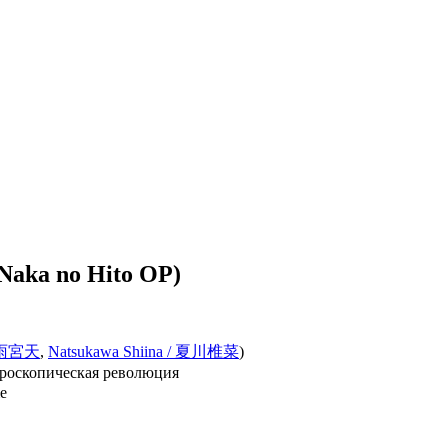
 Naka no Hito OP)
/ 雨宮天
,
Natsukawa Shiina / 夏川椎菜
)
скопическая революция
e