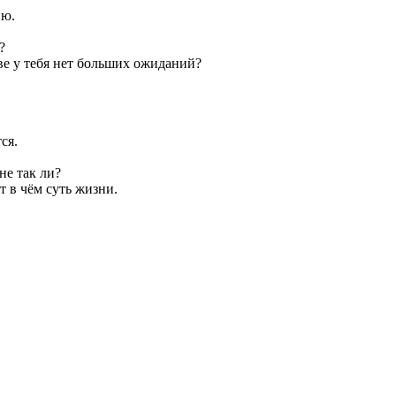
ию.
?
ве у тебя нет больших ожиданий?
ся.
не так ли?
т в чём суть жизни.