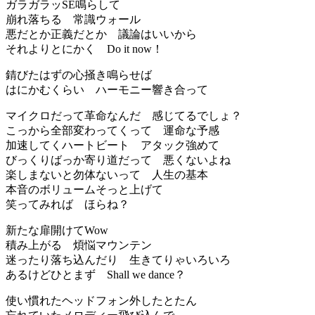
ガラガラッSE鳴らして
崩れ落ちる 常識ウォール
悪だとか正義だとか 議論はいいから
それよりとにかく Do it now！
錆びたはずの心掻き鳴らせば
はにかむくらい ハーモニー響き合って
マイクロだって革命なんだ 感じてるでしょ？
こっから全部変わってくって 運命な予感
加速してくハートビート アタック強めて
びっくりばっか寄り道だって 悪くないよね
楽しまないと勿体ないって 人生の基本
本音のボリュームそっと上げて
笑ってみれば ほらね？
新たな扉開けてWow
積み上がる 煩悩マウンテン
迷ったり落ち込んだり 生きてりゃいろいろ
あるけどひとまず Shall we dance？
使い慣れたヘッドフォン外したとたん