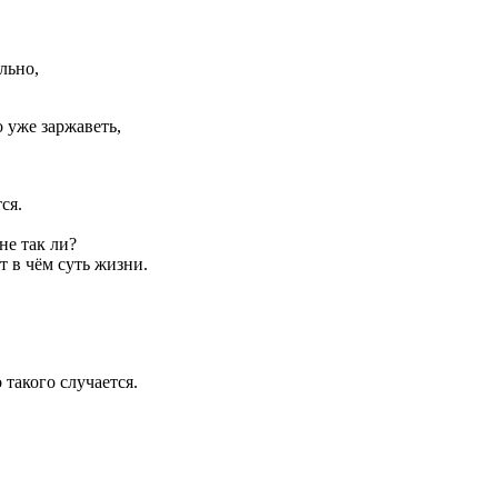
льно,
 уже заржаветь,
ся.
не так ли?
т в чём суть жизни.
такого случается.