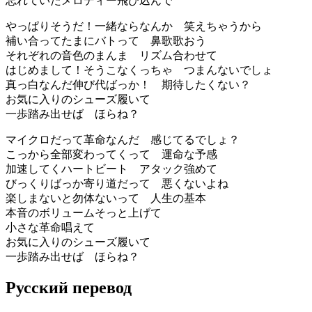
忘れていたメロディー飛び込んで
やっぱりそうだ！一緒ならなんか 笑えちゃうから
補い合ってたまにバトって 鼻歌歌おう
それぞれの音色のまんま リズム合わせて
はじめまして！そうこなくっちゃ つまんないでしょ
真っ白なんだ伸び代ばっか！ 期待したくない？
お気に入りのシューズ履いて
一歩踏み出せば ほらね？
マイクロだって革命なんだ 感じてるでしょ？
こっから全部変わってくって 運命な予感
加速してくハートビート アタック強めて
びっくりばっか寄り道だって 悪くないよね
楽しまないと勿体ないって 人生の基本
本音のボリュームそっと上げて
小さな革命唱えて
お気に入りのシューズ履いて
一歩踏み出せば ほらね？
Русский перевод