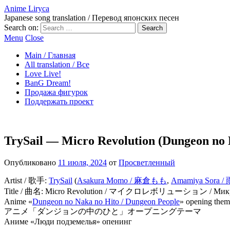
Anime Liryca
Japanese song translation / Перевод японских песен
Search on:
Menu
Close
Main / Главная
All translation / Все
Love Live!
BanG Dream!
Продажа фигурок
Поддержать проект
TrySail — Micro Revolution (Dungeon no
Опубликовано
11 июля, 2024
от
Просветленный
Artist / 歌手:
TrySail
(
Asakura Momo / 麻倉もも
,
Amamiya Sora 
Title / 曲名: Micro Revolution / マイクロレボリューション / Микро
Anime «
Dungeon no Naka no Hito / Dungeon People
» opening them
アニメ「ダンジョンの中のひと」オープニングテーマ
Аниме «Люди подземелья» опенинг