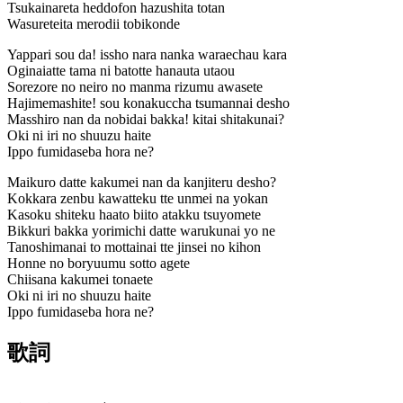
Tsukainareta heddofon hazushita totan
Wasureteita merodii tobikonde
Yappari sou da! issho nara nanka waraechau kara
Oginaiatte tama ni batotte hanauta utaou
Sorezore no neiro no manma rizumu awasete
Hajimemashite! sou konakuccha tsumannai desho
Masshiro nan da nobidai bakka! kitai shitakunai?
Oki ni iri no shuuzu haite
Ippo fumidaseba hora ne?
Maikuro datte kakumei nan da kanjiteru desho?
Kokkara zenbu kawatteku tte unmei na yokan
Kasoku shiteku haato biito atakku tsuyomete
Bikkuri bakka yorimichi datte warukunai yo ne
Tanoshimanai to mottainai tte jinsei no kihon
Honne no boryuumu sotto agete
Chiisana kakumei tonaete
Oki ni iri no shuuzu haite
Ippo fumidaseba hora ne?
歌詞