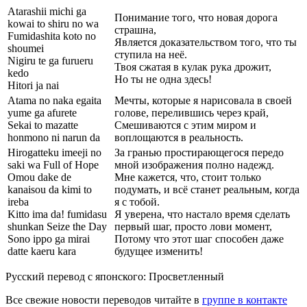
Atarashii michi ga
Понимание того, что новая дорога
kowai to shiru no wa
страшна,
Fumidashita koto no
Является доказательством того, что ты
shoumei
ступила на неё.
Nigiru te ga furueru
Твоя сжатая в кулак рука дрожит,
kedo
Но ты не одна здесь!
Hitori ja nai
Atama no naka egaita
Мечты, которые я нарисовала в своей
yume ga afurete
голове, перелившись через край,
Sekai to mazatte
Смешиваются с этим миром и
honmono ni narun da
воплощаются в реальность.
Hirogatteku imeeji no
За гранью простирающегося передо
saki wa Full of Hope
мной изображения полно надежд.
Omou dake de
Мне кажется, что, стоит только
kanaisou da kimi to
подумать, и всё станет реальным, когда
ireba
я с тобой.
Kitto ima da! fumidasu
Я уверена, что настало время сделать
shunkan Seize the Day
первый шаг, просто лови момент,
Sono ippo ga mirai
Потому что этот шаг способен даже
datte kaeru kara
будущее изменить!
Русский перевод с японского: Просветленный
Все свежие новости переводов читайте в
группе в контакте