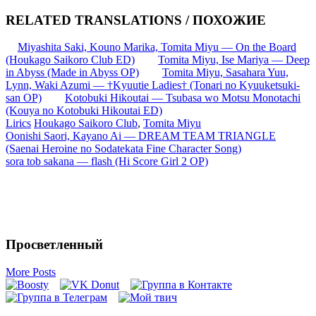
RELATED TRANSLATIONS / ПОХОЖИЕ
Miyashita Saki, Kouno Marika, Tomita Miyu — On the Board
(Houkago Saikoro Club ED)
Tomita Miyu, Ise Mariya — Deep
in Abyss (Made in Abyss OP)
Tomita Miyu, Sasahara Yuu,
Lynn, Waki Azumi — †Kyuutie Ladies† (Tonari no Kyuuketsuki-
san OP)
Kotobuki Hikoutai — Tsubasa wo Motsu Monotachi
(Kouya no Kotobuki Hikoutai ED)
Lirics
Houkago Saikoro Club
,
Tomita Miyu
Запись
Oonishi Saori, Kayano Ai — DREAM TEAM TRIANGLE
(Saenai Heroine no Sodatekata Fine Character Song)
навигация
sora tob sakana — flash (Hi Score Girl 2 OP)
Просветленный
More Posts