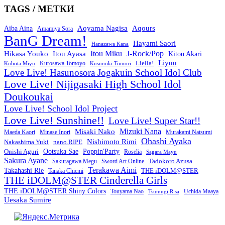
TAGS / МЕТКИ
Aoyama Nagisa
Aqours
Aiba Aina
Amamiya Sora
BanG Dream!
Hayami Saori
Hanazawa Kana
Itou Miku
J-Rock/Pop
Hikasa Youko
Itou Ayasa
Kitou Akari
Liyuu
Liella!
Kurosawa Tomoyo
Kubota Miyu
Kusunoki Tomori
Love Live! Hasunosora Jogakuin School Idol Club
Love Live! Nijigasaki High School Idol
Doukoukai
Love Live! School Idol Project
Love Live! Sunshine!!
Love Live! Super Star!!
Mizuki Nana
Misaki Nako
Maeda Kaori
Minase Inori
Murakami Natsumi
Ohashi Ayaka
Nishimoto Rimi
Nakashima Yuki
nano.RIPE
Onishi Aguri
Ootsuka Sae
Poppin'Party
Roselia
Sagara Mayu
Sakura Ayane
Sword Art Online
Tadokoro Azusa
Sakuragawa Megu
Terakawa Aimi
Takahashi Rie
THE iDOLM@STER
Tanaka Chiemi
THE iDOLM@STER Cinderella Girls
THE iDOLM@STER Shiny Colors
Touyama Nao
Tsumugi Risa
Uchida Maaya
Uesaka Sumire