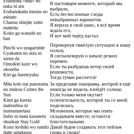
Erabitotta «ima» no
В настоящем моменте, который мы
naka ni aru
выбрали,
Erabanakatta musuu no
Есть бесчисленные следы
ashiato
невыбранных вариантов.
Chansu shinjite zutto
Я верила в свой шанс, я всё время
matteita
ждала его,
Koko ga watashi no
И вот мой черёд настал.
ban
Перевернув тяжёлую ситуацию в нашу
Pinchi wo uragaeshite
пользу,
Gyakuten no aizu ni
Я сигнализирую о начале резких
surun da
перемен.
Omoikiri kaze wo
Если ты разбудишь ветер своей
okoseba
решимости,
Kiri ga hareteyuku
Тогда туман рассеется!
Mita koto nai panorama
За пределами панорамы, которой я ещё
no mukou Comes the
никогда не видела, взойдёт солнце,
Sun
Если только меня окутает
Kimi ga kureta
ослепительность, которой ты со мной
mabushisa ni
поделилась.
tsutsumaretara
Мгновения, которые мы опять
Issho ni mata kasaneru
складываем вместе, остаются
shunkan Stay Gold
блистательными.
Kono keshiki wo nando
Давай будем создавать этот пейзаж
datte umidasou
снова и снова!