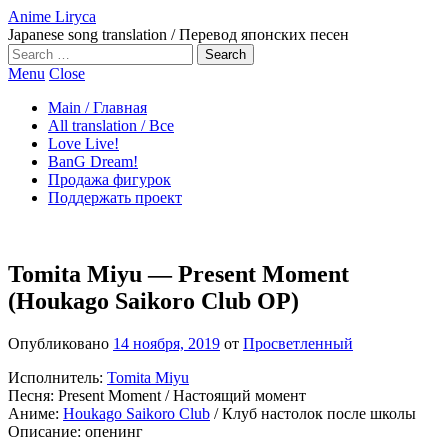
Anime Liryca
Japanese song translation / Перевод японских песен
Search
on:
Menu
Close
Main / Главная
All translation / Все
Love Live!
BanG Dream!
Продажа фигурок
Поддержать проект
Tomita Miyu — Present Moment
(Houkago Saikoro Club OP)
Опубликовано
14 ноября, 2019
от
Просветленный
Исполнитель:
Tomita Miyu
Песня: Present Moment / Настоящий момент
Аниме:
Houkago Saikoro Club
/ Клуб настолок после школы
Описание: опенинг