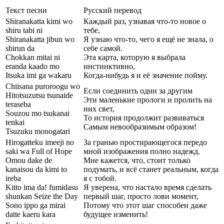
Текст песни
Русский перевод
Shiranakatta kimi wo
Каждый раз, узнавая что-то новое о
shiru tabi ni
тебе,
Shiranakatta jibun wo
Я узнаю что-то, чего я ещё не знала, о
shirun da
себе самой.
Chokkan mitai ni
Эта карта, которую я выбрала
eranda kaado mo
инстинктивно,
Itsuka imi ga wakaru
Когда-нибудь я и её значение пойму.
Chiisana puroroogu wo
Если соединить один за другим
Hitotsuzutsu tsunaide
Эти маленькие прологи и пролить на
teraseba
них свет,
Souzou mo tsukanai
То история продолжит развиваться
tenkai
Самым невообразимым образом!
Tsuzuku monogatari
Hirogatteku imeeji no
За гранью простирающегося передо
saki wa Full of Hope
мной изображения полно надежд.
Omou dake de
Мне кажется, что, стоит только
kanaisou da kimi to
подумать, и всё станет реальным, когда
ireba
я с тобой.
Kitto ima da! fumidasu
Я уверена, что настало время сделать
shunkan Seize the Day
первый шаг, просто лови момент,
Sono ippo ga mirai
Потому что этот шаг способен даже
datte kaeru kara
будущее изменить!