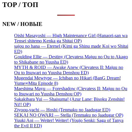
TOP / ТОП
NEW / НОВЫЕ
Oishi Masayoshi — High Maintenance Girl (Hanaori-san wa
Tensei shitemo Kenka ga Shitai OP)
sajou no hana — Eternel (Kimi ga Shinu made Koi wo Shitai
ED)
Goulding Ellie — Destiny (Clevatess Majuu no Ou to Akago
to Shikabane no Yuusha ED)
MYTH & ROID — Awake Anew (Clevatess II: Majuu no
Ou to Itsuwari no Yuusha Denshou ED)
Mugendai Mewtype — Ichiban no Hikari (BanG Dream!
Yume∞Mita Episode 8)
Maeshima Mayu — Foreshadow (Clevatess II: Majuu no Ou
to Itsuwari no Yuusha Denshou OP)
Sakakibara Yui — Shaisuma! (Azur Lane: Bisoku Zenshin!
Ni!! OP)
Ziyoou-vachi — Hoshi (Tenmaku no Jaadugar ED)
SEKAI NO OWARI — Stella (Tenmaku no Jaadugar OP)
Yuuki Aoi — Weiter! Weiter! (Youjo Senki: Saga of Tanya
the Evil II ED)