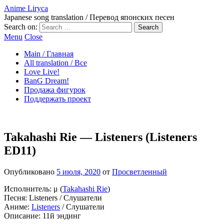
Anime Liryca
Japanese song translation / Перевод японских песен
Search on:
Menu
Close
Main / Главная
All translation / Все
Love Live!
BanG Dream!
Продажа фигурок
Поддержать проект
Takahashi Rie — Listeners (Listeners
ED11)
Опубликовано
5 июля, 2020
от
Просветленный
Исполнитель: μ (
Takahashi Rie
)
Песня: Listeners / Слушатели
Аниме:
Listeners
/ Слушатели
Описание: 11й эндинг