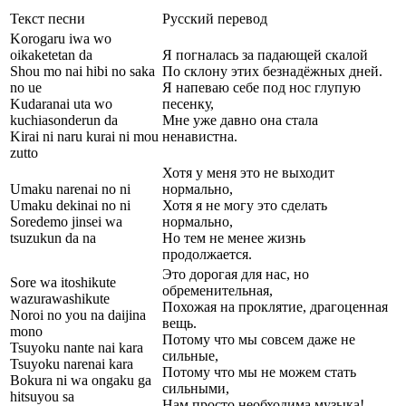
Текст песни
Русский перевод
Korogaru iwa wo
oikaketetan da
Я погналась за падающей скалой
Shou mo nai hibi no saka
По склону этих безнадёжных дней.
no ue
Я напеваю себе под нос глупую
Kudaranai uta wo
песенку,
kuchiasonderun da
Мне уже давно она стала
Kirai ni naru kurai ni mou
ненавистна.
zutto
Хотя у меня это не выходит
Umaku narenai no ni
нормально,
Umaku dekinai no ni
Хотя я не могу это сделать
Soredemo jinsei wa
нормально,
tsuzukun da na
Но тем не менее жизнь
продолжается.
Это дорогая для нас, но
Sore wa itoshikute
обременительная,
wazurawashikute
Похожая на проклятие, драгоценная
Noroi no you na daijina
вещь.
mono
Потому что мы совсем даже не
Tsuyoku nante nai kara
сильные,
Tsuyoku narenai kara
Потому что мы не можем стать
Bokura ni wa ongaku ga
сильными,
hitsuyou sa
Нам просто необходима музыка!