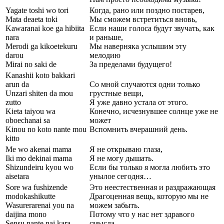
Yagate toshi wo tori
Когда, рано или поздно постарев,
Mata deaeta toki
Мы сможем встретиться вновь,
Kawaranai koe ga hibiita
Если наши голоса будут звучать, как
nara
и раньше,
Merodi ga kikoetekuru
Мы наверняка услышим эту
darou
мелодию
Mirai no saki de
За пределами будущего!
Kanashii koto bakkari
arun da
Со мной случаются одни только
Unzari shiten da mou
грустные вещи,
zutto
Я уже давно устала от этого.
Kieta taiyou wa
Конечно, исчезнувшее солнце уже не
oboechanai sa
может
Kinou no koto nante mou
Вспомнить вчерашний день.
kitto
Me wo akenai mama
Я не открываю глаза,
Iki mo dekinai mama
Я не могу дышать.
Shizundeiru kyou wo
Если бы только я могла любить это
aisetara
унылое сегодня…
Sore wa fushizende
Это неестественная и раздражающая
modokashikutte
Драгоценная вещь, которую мы не
Wasurerarenai you na
можем забыть.
daijina mono
Потому что у нас нет здравого
Sensu nante nai kara
смысла,