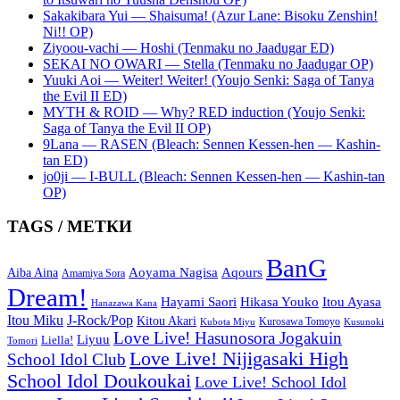
Sakakibara Yui — Shaisuma! (Azur Lane: Bisoku Zenshin!
Ni!! OP)
Ziyoou-vachi — Hoshi (Tenmaku no Jaadugar ED)
SEKAI NO OWARI — Stella (Tenmaku no Jaadugar OP)
Yuuki Aoi — Weiter! Weiter! (Youjo Senki: Saga of Tanya
the Evil II ED)
MYTH & ROID — Why? RED induction (Youjo Senki:
Saga of Tanya the Evil II OP)
9Lana — RASEN (Bleach: Sennen Kessen-hen — Kashin-
tan ED)
jo0ji — I-BULL (Bleach: Sennen Kessen-hen — Kashin-tan
OP)
TAGS / МЕТКИ
BanG
Aoyama Nagisa
Aqours
Aiba Aina
Amamiya Sora
Dream!
Hayami Saori
Hikasa Youko
Itou Ayasa
Hanazawa Kana
Itou Miku
J-Rock/Pop
Kitou Akari
Kurosawa Tomoyo
Kubota Miyu
Kusunoki
Love Live! Hasunosora Jogakuin
Liyuu
Liella!
Tomori
Love Live! Nijigasaki High
School Idol Club
School Idol Doukoukai
Love Live! School Idol