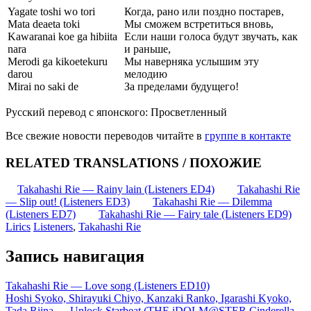
Yagate toshi wo tori
Когда, рано или поздно постарев,
Mata deaeta toki
Мы сможем встретиться вновь,
Kawaranai koe ga hibiita
Если наши голоса будут звучать, как
nara
и раньше,
Merodi ga kikoetekuru
Мы наверняка услышим эту
darou
мелодию
Mirai no saki de
За пределами будущего!
Русский перевод с японского: Просветленный
Все свежие новости переводов читайте в
группе в контакте
RELATED TRANSLATIONS / ПОХОЖИЕ
Takahashi Rie — Rainy lain (Listeners ED4)
Takahashi Rie
— Slip out! (Listeners ED3)
Takahashi Rie — Dilemma
(Listeners ED7)
Takahashi Rie — Fairy tale (Listeners ED9)
Lirics
Listeners
,
Takahashi Rie
Запись навигация
Takahashi Rie — Love song (Listeners ED10)
Hoshi Syoko, Shirayuki Chiyo, Kanzaki Ranko, Igarashi Kyoko,
Tada Riina — Unlock Starbeat (THE iDOLM@STER Cinderella