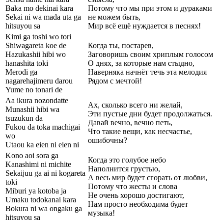
Baka mo dekinai kara
Потому что мы при этом и дураками
Sekai ni wa mada uta ga
не можем быть,
hitsuyou sa
Мир всё ещё нуждается в песнях!
Kimi ga toshi wo tori
Shiwagareta koe de
Когда ты, постарев,
Hazukashii hibi wo
Заговоришь своим хриплым голосом
hanashita toki
О днях, за которые нам стыдно,
Merodi ga
Наверняка начнёт течь эта мелодия
nagarehajimeru darou
Рядом с мечтой!
Yume no tonari de
Aa ikura nozondatte
Ах, сколько всего ни желай,
Munashii hibi wa
Эти пустые дни будет продолжаться.
tsuzukun da
Давай вечно, вечно петь,
Fukou da toka machigai
Что такие вещи, как несчастье,
wo
ошибочны?
Utaou ka eien ni eien ni
Kono aoi sora ga
Когда это голубое небо
Kanashimi ni michite
Наполнится грустью,
Sekaijuu ga ai ni kogareta
А весь мир будет сгорать от любви,
toki
Потому что жесты и слова
Miburi ya kotoba ja
Не очень хорошо достигают,
Umaku todokanai kara
Нам просто необходима будет
Bokura ni wa ongaku ga
музыка!
hitsuyou sa