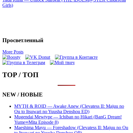
Girls)
Просветленный
More Posts
TOP / ТОП
NEW / НОВЫЕ
MYTH & ROID — Awake Anew (Clevatess II: Majuu no
Ou to Itsuwari no Yuusha Denshou ED)
Mugendai Mewtype — Ichiban no Hikari (BanG Dream!
Yume∞Mita Episode 8)
Maeshima Mayu — Foreshadow (Clevatess II: Majuu no Ou
to Itsuwari no Yuusha Denshou OP)