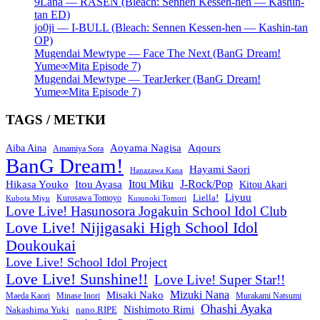
9Lana — RASEN (Bleach: Sennen Kessen-hen — Kashin-
tan ED)
jo0ji — I-BULL (Bleach: Sennen Kessen-hen — Kashin-tan
OP)
Mugendai Mewtype — Face The Next (BanG Dream!
Yume∞Mita Episode 7)
Mugendai Mewtype — TearJerker (BanG Dream!
Yume∞Mita Episode 7)
TAGS / МЕТКИ
Aoyama Nagisa
Aqours
Aiba Aina
Amamiya Sora
BanG Dream!
Hayami Saori
Hanazawa Kana
Itou Miku
J-Rock/Pop
Hikasa Youko
Itou Ayasa
Kitou Akari
Liyuu
Liella!
Kurosawa Tomoyo
Kubota Miyu
Kusunoki Tomori
Love Live! Hasunosora Jogakuin School Idol Club
Love Live! Nijigasaki High School Idol
Doukoukai
Love Live! School Idol Project
Love Live! Sunshine!!
Love Live! Super Star!!
Mizuki Nana
Misaki Nako
Maeda Kaori
Minase Inori
Murakami Natsumi
Ohashi Ayaka
Nishimoto Rimi
Nakashima Yuki
nano.RIPE