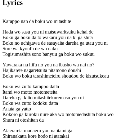
Lyrics
Karappo nan da boku wo mitashite
Hada wo sasu you ni matsuwaritsuku kehai de
Boku ga boku da to wakaru you na ki ga shita
Boku no uchigawa de sasayaita dareka ga utau you ni
Sore wa kyoufu de wa naku
Togisumashita sono banyuu ga boku wo sukuu
Yawaraka na hifu no you na ibasho wa nai no?
Hajikarete nagaretsuita nitamono doushi
Boku wo boku tarashimeteiru shoudou de kizutsukeau
Boku wa zutto karappo datta
Itami wo motto motometeita
Dareka ga kitto mitashitekuremasu you ni
Boku wa zutto kodoku datta
Anata ga yatto
Kokoro ga kuroku nure aka wo motomedashita boku wo
Shura ni otoshitan da
Ataerareta modaeru you na itami ga
Shiranakatta kore hodo ni atatakai