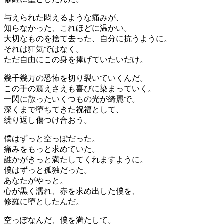
与えられた悶えるような痛みが、
知らなかった、これほどに温かい。
大切なものを捨て去った、自分に抗うように。
それは狂気ではなく。
ただ自由にこの身を捧げていたいだけ。
幾千幾万の恐怖を切り裂いていくんだ。
この手の震えさえも喜びに染まっていく。
一閃に散ったいくつもの光が綺麗で。
深くまで堕ちてきた祝福として、
繰り返し傷つけ合おう。
僕はずっと空っぽだった。
痛みをもっと求めていた。
誰かがきっと満たしてくれますように。
僕はずっと孤独だった。
あなたがやっと。
心が黒く濡れ、赤を求め出した僕を、
修羅に堕としたんだ。
空っぽなんだ、僕を満たして。