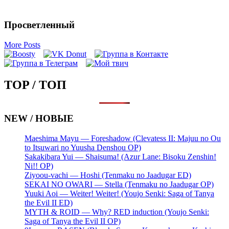
Просветленный
More Posts
TOP / ТОП
NEW / НОВЫЕ
Maeshima Mayu — Foreshadow (Clevatess II: Majuu no Ou
to Itsuwari no Yuusha Denshou OP)
Sakakibara Yui — Shaisuma! (Azur Lane: Bisoku Zenshin!
Ni!! OP)
Ziyoou-vachi — Hoshi (Tenmaku no Jaadugar ED)
SEKAI NO OWARI — Stella (Tenmaku no Jaadugar OP)
Yuuki Aoi — Weiter! Weiter! (Youjo Senki: Saga of Tanya
the Evil II ED)
MYTH & ROID — Why? RED induction (Youjo Senki:
Saga of Tanya the Evil II OP)