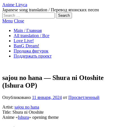
Anime Liryca
Japanese song translation / Перевод японских песен
Search
on:
Menu
Close
Main / Главная
All translation / Все
Love Live!
BanG Dream!
Продажа фигурок
Поддержать проект
sajou no hana — Shura ni Otoshite
(Ishura OP)
Опубликовано
11 января, 2024
от
Просветленный
Artist:
sajou no hana
Title: Shura ni Otoshite
Anime «
Ishura
» opening theme