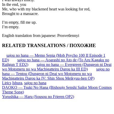
In the end, you
Me, who with my blackened heart was looking for red,
Brought to a massacre.
I’m empty, fill me up.
I’m empty.
English translation from japanese: Prosvetlennyi
RELATED TRANSLATIONS / ПОХОЖИЕ
sajou no hana — Memo Sepia (Mob Psycho 100 II Episode 1
ED)
sajou no hana — Aoarashi no Ato de (To Aru Kagaku no
Railgun T ED2)
sajou no hana — Evergreen (Dungeon ni Deai
wo Motomeru no wa Machigatteiru Darou ka III ED)
sajou no
hana — Tentou (Dungeon ni Deai wo Motomeru no wa
Machigatteiru Darou ka IV: Shin Shou Meikyuu-hen OP)
Lirics
Ishura
,
sajou no hana
Запись
DAOKO — Tsuki No Hana (Bishoujo Senshi Sailor Moon Cosmos
Theme Song)
навигация
Yorushika — Haru (Sousou no Frieren OP2)