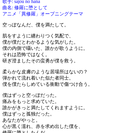
歌手: sajou no hana
曲名: 修羅に堕として
アニメ「異修羅」オープニングテーマ
空っぽなんだ、僕を満たして。
肌をすように纏わりつく気配で、
僕が僕だとわかるような気がした。
僕の内側で囁いた、誰かが歌うように。
それは恐怖ではなく。
研ぎ澄ましたその蛮勇が僕を救う。
柔らかな皮膚のような居場所はないの？
弾かれて流れ着いた似た者同士。
僕を僕たらしめている衝動で傷つけ合う。
僕はずっと空っぽだった。
痛みをもっと求めていた。
誰かがきっと満たしてくれますように。
僕はずっと孤独だった。
あなたがやっと。
心が黒く濡れ、赤を求め出した僕を、
修羅に堕としたんだ。