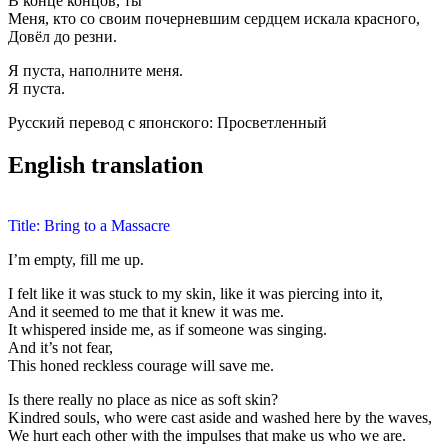
В конце концов, ты
Меня, кто со своим почерневшим сердцем искала красного,
Довёл до резни.
Я пуста, наполните меня.
Я пуста.
Русский перевод с японского: Просветленный
English translation
Title: Bring to a Massacre
I’m empty, fill me up.
I felt like it was stuck to my skin, like it was piercing into it,
And it seemed to me that it knew it was me.
It whispered inside me, as if someone was singing.
And it’s not fear,
This honed reckless courage will save me.
Is there really no place as nice as soft skin?
Kindred souls, who were cast aside and washed here by the waves,
We hurt each other with the impulses that make us who we are.