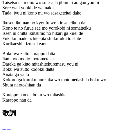
Taisetsu na mono wo sutesatta jibun ni aragau you ni
Sore wa kyouki de wa naku
Tada jiyuu ni kono mi wo sasageteitai dake
Ikusen ikuman no kyoufu wo kirisaiteikun da
Kono te no furue sae mo yorokobi ni somatteiku
Issen ni chitta ikutsumo no hikari ga kirei de
Fukaku made ochitekita shukufuku to shite
Kurikaeshi kizutsukeaou
Boku wa zutto karappo datta
Itami wo motto motometeita
Dareka ga kitto mitashitekuremasu you ni
Boku wa zutto kodoku datta
Anata ga yatto
Kokoro ga kuroku nure aka wo motomedashita boku wo
Shura ni otoshitan da
Karappo nan da boku wo mitashite
Karappo nan da
歌詞