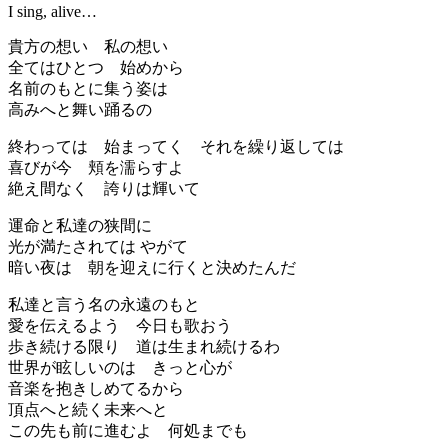
I sing, alive…
貴方の想い 私の想い
全てはひとつ 始めから
名前のもとに集う姿は
高みへと舞い踊るの
終わっては 始まってく それを繰り返しては
喜びが今 頬を濡らすよ
絶え間なく 誇りは輝いて
運命と私達の狭間に
光が満たされては やがて
暗い夜は 朝を迎えに行くと決めたんだ
私達と言う名の永遠のもと
愛を伝えるよう 今日も歌おう
歩き続ける限り 道は生まれ続けるわ
世界が眩しいのは きっと心が
音楽を抱きしめてるから
頂点へと続く未来へと
この先も前に進むよ 何処までも