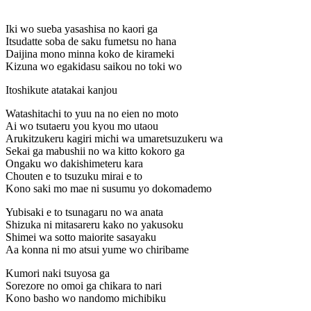
Iki wo sueba yasashisa no kaori ga
Itsudatte soba de saku fumetsu no hana
Daijina mono minna koko de kirameki
Kizuna wo egakidasu saikou no toki wo
Itoshikute atatakai kanjou
Watashitachi to yuu na no eien no moto
Ai wo tsutaeru you kyou mo utaou
Arukitzukeru kagiri michi wa umaretsuzukeru wa
Sekai ga mabushii no wa kitto kokoro ga
Ongaku wo dakishimeteru kara
Chouten e to tsuzuku mirai e to
Kono saki mo mae ni susumu yo dokomademo
Yubisaki e to tsunagaru no wa anata
Shizuka ni mitasareru kako no yakusoku
Shimei wa sotto maiorite sasayaku
Aa konna ni mo atsui yume wo chiribame
Kumori naki tsuyosa ga
Sorezore no omoi ga chikara to nari
Kono basho wo nandomo michibiku