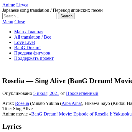
Anime Liryca
Japanese song translation / Перевод японских песен
Search
on:
Menu
Close
Main / Главная
All translation / Все
Love Live!
BanG Dream!
Продажа фигурок
Поддержать проект
Roselia — Sing Alive (BanG Dream! Movie:
Опубликовано
5 июля, 2021
от
Просветленный
Artist:
Roselia
(Minato Yukina (
Aiba Aina
), Hikawa Sayo (Kudou Har
Title: Sing Alive
Anime movie «
BanG Dream! Movie: Episode of Roselia I: Yakusoku
Lyrics