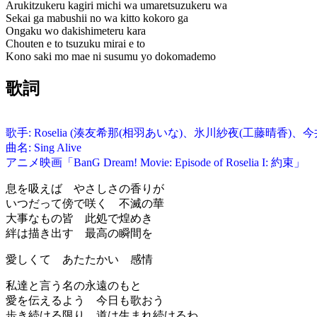
Arukitzukeru kagiri michi wa umaretsuzukeru wa
Sekai ga mabushii no wa kitto kokoro ga
Ongaku wo dakishimeteru kara
Chouten e to tsuzuku mirai e to
Kono saki mo mae ni susumu yo dokomademo
歌詞
歌手: Roselia (湊友希那(相羽あいな)、氷川紗夜(工藤晴香
曲名: Sing Alive
アニメ映画「BanG Dream! Movie: Episode of Roselia I: 約束」
息を吸えば やさしさの香りが
いつだって傍で咲く 不滅の華
大事なもの皆 此処で煌めき
絆は描き出す 最高の瞬間を
愛しくて あたたかい 感情
私達と言う名の永遠のもと
愛を伝えるよう 今日も歌おう
歩き続ける限り 道は生まれ続けるわ