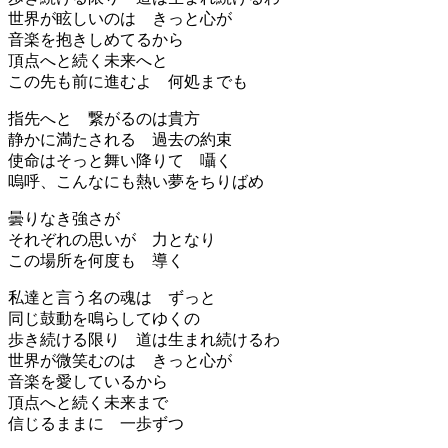
世界が眩しいのは きっと心が
音楽を抱きしめてるから
頂点へと続く未来へと
この先も前に進むよ 何処までも
指先へと 繋がるのは貴方
静かに満たされる 過去の約束
使命はそっと舞い降りて 囁く
嗚呼、こんなにも熱い夢をちりばめ
曇りなき強さが
それぞれの思いが 力となり
この場所を何度も 導く
私達と言う名の魂は ずっと
同じ鼓動を鳴らしてゆくの
歩き続ける限り 道は生まれ続けるわ
世界が微笑むのは きっと心が
音楽を愛しているから
頂点へと続く未来まで
信じるままに 一歩ずつ