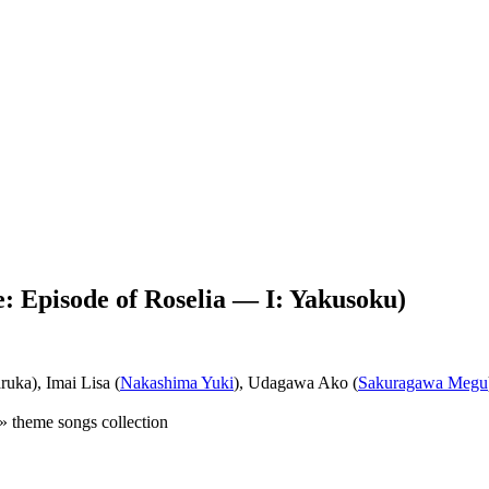
 Episode of Roselia — I: Yakusoku)
uka), Imai Lisa (
Nakashima Yuki
), Udagawa Ako (
Sakuragawa Megu
» theme songs collection