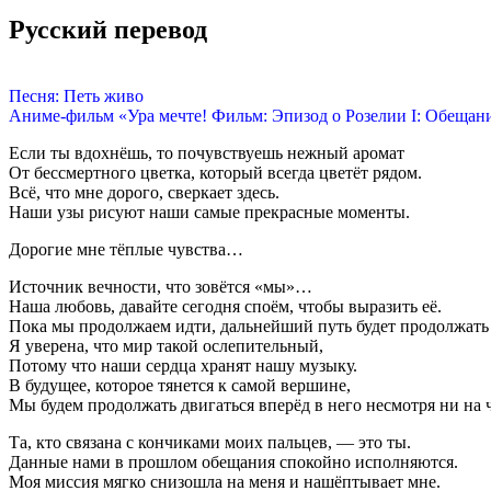
Русский перевод
Песня: Петь живо
Аниме-фильм «Ура мечте! Фильм: Эпизод о Розелии I: Обещан
Если ты вдохнёшь, то почувствуешь нежный аромат
От бессмертного цветка, который всегда цветёт рядом.
Всё, что мне дорого, сверкает здесь.
Наши узы рисуют наши самые прекрасные моменты.
Дорогие мне тёплые чувства…
Источник вечности, что зовётся «мы»…
Наша любовь, давайте сегодня споём, чтобы выразить её.
Пока мы продолжаем идти, дальнейший путь будет продолжать
Я уверена, что мир такой ослепительный,
Потому что наши сердца хранят нашу музыку.
В будущее, которое тянется к самой вершине,
Мы будем продолжать двигаться вперёд в него несмотря ни на 
Та, кто связана с кончиками моих пальцев, — это ты.
Данные нами в прошлом обещания спокойно исполняются.
Моя миссия мягко снизошла на меня и нашёптывает мне.