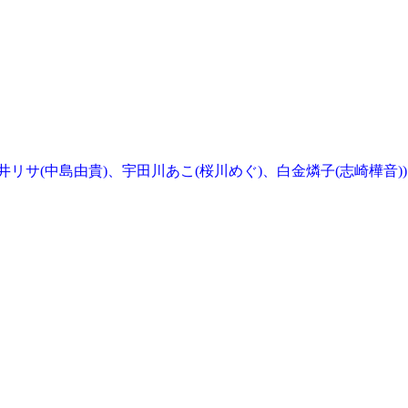
)、今井リサ(中島由貴)、宇田川あこ(桜川めぐ)、白金燐子(志崎樺音))