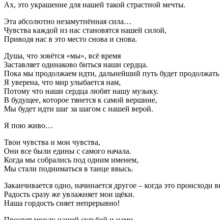
Ах, это украшение для нашей такой страстной мечты.
Эта абсолютно незамутнённая сила…
Чувства каждой из нас становятся нашей силой,
Приводя нас в это место снова и снова.
Душа, что зовётся «мы», всё время
Заставляет одинаково биться наши сердца.
Пока мы продолжаем идти, дальнейший путь будет продолжать
Я уверена, что мир улыбается нам,
Потому что наши сердца любят нашу музыку.
В будущее, которое тянется к самой вершине,
Мы будет идти шаг за шагом с нашей верой.
Я пою живо…
Твои чувства и мои чувства,
Они все были едины с самого начала.
Когда мы собрались под одним именем,
Мы стали подниматься в танце ввысь.
Заканчивается одно, начинается другое – когда это происходи в
Радость сразу же увлажняет мои щёки.
Наша гордость сияет непрерывно!
Просвет между нашей судьбой и нами