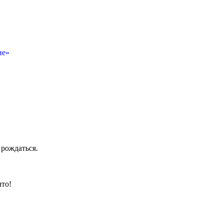
ие»
 рождаться.
что!