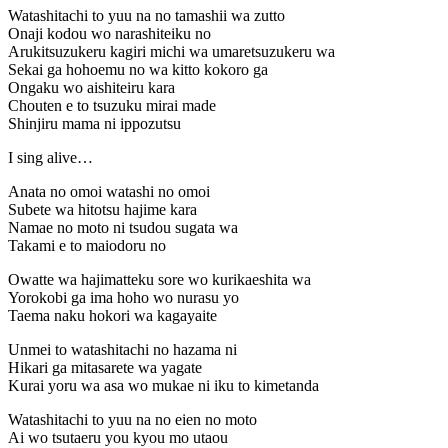
Watashitachi to yuu na no tamashii wa zutto
Onaji kodou wo narashiteiku no
Arukitsuzukeru kagiri michi wa umaretsuzukeru wa
Sekai ga hohoemu no wa kitto kokoro ga
Ongaku wo aishiteiru kara
Chouten e to tsuzuku mirai made
Shinjiru mama ni ippozutsu
I sing alive…
Anata no omoi watashi no omoi
Subete wa hitotsu hajime kara
Namae no moto ni tsudou sugata wa
Takami e to maiodoru no
Owatte wa hajimatteku sore wo kurikaeshita wa
Yorokobi ga ima hoho wo nurasu yo
Taema naku hokori wa kagayaite
Unmei to watashitachi no hazama ni
Hikari ga mitasarete wa yagate
Kurai yoru wa asa wo mukae ni iku to kimetanda
Watashitachi to yuu na no eien no moto
Ai wo tsutaeru you kyou mo utaou