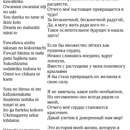
kawatteiku
расцвести,
Owaranai owaranai niji
Отчего моё настоящее превращается в
no saki
чудо!
Sou dareka no tame ni
За бесконечной, бесконечной радугой,
ikiru koto
Да, я могу жить ради кого-то –
Deaeta no mabushii
Такое ослепительное будущее я нашла
mirai to
здесь!
Fuwafuwa asobu
Если бы множество лёгких как
takusan no kokorotachi
пушинка сердец,
Fuwari hitotsu ni natte
Нежно слившись воедино, вдруг
patto hajiketa nara
лопнули,
Sukoshizutsu
Вместе с растущими у меня понемногу
sodatteiku tsubasa to
крыльями
Omoi wo chikara ni
Я бы стала превращать их желания в
kaete
свою силу.
Sora no hirosa ni mo
Я не замечала, какое небо необъятное,
kidzukenakatta
Но несомненно оно всегда рядом со
Itsudemo tashika ni
мной,
tonari ni aru
Отчего моё сердце становится
Iro ga fueteku kokoro
красочнее.
Uketsugareru sekai
Давай улетим в доверенный нам мир!
tobitatou
Это история моей жизни, которую я