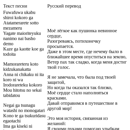
Текст песни
Русский перевод
Fuwafuwa ukabu
shiroi kokoro ga
Atatamerarete sotto
mezameru
Моё лёгкое как пушинка невинное
Yagate maioriteyuku
сердце,
nanimo nai basho
Разогреваясь, потихонечку
demo
просыпается.
Kaze ga kaotte koe ga
Даже в этом месте, где нечему было в
todoita
ближайшее время опуститься на землю,
Ветер пах так сладко, когда меня достиг
Mamorareteru koto
твой голос.
kidzukanakatta
Anna ni chikaku ni ita
Я не замечала, что была под твоей
koro ni wa
защитой,
Irodorareteku kokoro
Но когда ты оказался так близко,
Mou hitotsu no sekai
Моё сердце стало наполняться
tabidatou
красками.
Давай отправимся в путешествие в
Negai ga tsunagu
другой мир!
watashi no monogatari
Kono te ga tsukuridasu
Это моя история, связанная из
egaotachi
желаний:
Ima ga kiseki ni
Я своими руками помогаю улыбкам