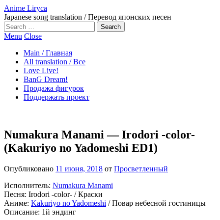
Anime Liryca
Japanese song translation / Перевод японских песен
Search
on:
Menu
Close
Main / Главная
All translation / Все
Love Live!
BanG Dream!
Продажа фигурок
Поддержать проект
Numakura Manami — Irodori -color-
(Kakuriyo no Yadomeshi ED1)
Опубликовано
11 июня, 2018
от
Просветленный
Исполнитель:
Numakura Manami
Песня: Irodori -color- / Краски
Аниме:
Kakuriyo no Yadomeshi
/ Повар небесной гостиницы
Описание: 1й эндинг