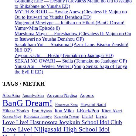
Goulding Ellie — Destiny (Clevatess Majuu no Ou to Akago
to Shikabane no Yuusha ED)
MYTH & ROID — Awake Anew (Clevatess II: Majuu no
Ou to Itsuwari no Yuusha Denshou ED)
Mugendai Mewtype — Ichiban no Hikari (BanG Dream!
Yume∞Mita Episode 8)
Maeshima Mayu — Foreshadow (Clevatess II: Majuu no Ou
to Itsuwari no Yuusha Denshou OP)
Sakakibara Yui — Shaisuma! (Azur Lane: Bisoku Zenshin!
Ni!! OP)
Ziyoou-vachi — Hoshi (Tenmaku no Jaadugar ED)
SEKAI NO OWARI — Stella (Tenmaku no Jaadugar OP)
Yuuki Aoi — Weiter! Weiter! (Youjo Senki: Saga of Tanya
the Evil II ED)
TAGS / МЕТКИ
Aoyama Nagisa
Aqours
Aiba Aina
Amamiya Sora
BanG Dream!
Hayami Saori
Hanazawa Kana
Itou Miku
J-Rock/Pop
Hikasa Youko
Itou Ayasa
Kitou Akari
Liyuu
Liella!
Kurosawa Tomoyo
Kubota Miyu
Kusunoki Tomori
Love Live! Hasunosora Jogakuin School Idol Club
Love Live! Nijigasaki High School Idol