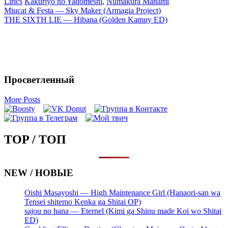
Lirics
Kakuriyo no Yadomeshi
,
Numakura Manami
Запись
Miucat & Festa — Sky Maker (Armagia Project)
THE SIXTH LIE — Hibana (Golden Kamuy ED)
навигация
Просветленный
More Posts
TOP / ТОП
NEW / НОВЫЕ
Oishi Masayoshi — High Maintenance Girl (Hanaori-san wa
Tensei shitemo Kenka ga Shitai OP)
sajou no hana — Eternel (Kimi ga Shinu made Koi wo Shitai
ED)