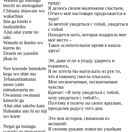
Watashi ga tsumugu
пряду:
inochi no monogatari
Я делюсь своим маленьким счастьем,
Chiisana shiawase wo
Отчего моё настоящее продолжается в
wakachiau
чудо!
Ima ga kiseki e
За мечтой увидеться с тобой, увидеться
tsudzuiteiku
с тобой
Aitai aitai yume no
Находится нить, которая подарила мне
saki
моё место –
Watashi ni ibasho wo
Такое ослепительное время я нашла
kureta ito
здесь!
Deaeta no yasashii
jikan to
Эй, даже если я упаду, ударюсь и
поранюсь,
Nee koronde butsukete
Я не хотела бы выпускать из рук то,
kega wo shite mo
что я наконец смогла отыскать.
Tebanashitakunai
Мои нескончаемые, нескончаемые
mono yatto
чувства
mitsukerareta no
Кричат: «Я хочу увидеться с тобой,
Owaranai owaranai
хочу увидеться с тобой!»,
kimochi ga
Поэтому я полечу на своих крыльях,
Aitai aitai sakebu kara
преодолев радугу того дня.
Habataku ano hi no niji
wo koete
Это моя история, связанная из
желаний:
Negai ga tsunagu
Я своими руками помогаю улыбкам
watashi no monogatari