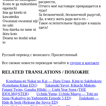
расцвести,
Kono te ga tsukuridasu
Отчего моё настоящее превращается в
egaotachi
чудо!
Ima ga kiseki ni
За бесконечной, бесконечной радугой,
kawatteiku
Да, я могу жить ради кого-то –
Owaranai owaranai niji
Такое ослепительное будущее я нашла
no saki
здесь!
Sou dareka no tame ni
ikiru koto
Deaeta no itoshii sekai
to
Русский перевод с японского: Просветленный
Все свежие новости переводов читайте в
группе в контакте
RELATED TRANSLATIONS / ПОХОЖИЕ
Konohana-tei Nakai no Kai — Haru Urara, Kimi to Sakihokoru
(Konohana Kitan ED1)
Takatsuki Yayoi, Kikuchi Makoto,
Futami Twins, Ganaha Hibiki — Light Year Song (THE
IDOLM@STER)
Uchida Yuma, Uchida Maaya — Toki no
Suna (Kakuriyo no Yadomeshi Episode 5 ED)
Tsukikage —
Hide & Seek (Release the Spyce ED)