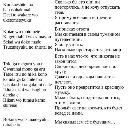
Сколько бы это они ни
Kurikaeshite mo
повторялось, я не хочу отпускать
hanashitakunai
тебя.
Deai to wakare wo
Я приму все наши встречи и
uketometeyuku
расставания.
В поисках ответа
Kotae wo motomete
Мы скитаемся в своём туманном
Kageru tabiji wo samayou
путешествии.
Sekai wa doko made
Я хочу узнать,
Tsuzuiteyuku no shiritai no
Насколько простирается этот мир.
Есть в нас что-то, что никогда не
закончится,
Toki ga meguru you ni
Словно для него время идёт по
Owaranai mono ga aru
кругу,
Tatoe itsu no hi ka kono
Даже если однажды наши тела
karada ga kuchite mo
истлеют.
Utsukushii ongaku ni natte
Пусть оно превратится в красивую
Ikita akashi wa tsugi no
музыку.
dareka e
Может быть, свидетельство того,
Hikari wo furasu kamo
что мы жили,
shirenai
Прольёт свет на кого-то, кто будет
вслед за нами.
Bokura wa tsunaideyuku
Мы связываем её с будущим…
mirai e to