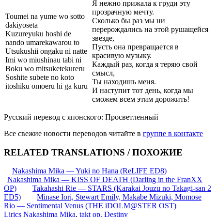
Я нежно прижала к груди эту
прозрачную мечту.
Toumei na yume wo sotto
Сколько бы раз мы ни
dakiyoseta
перерождались на этой рушащейся
Kuzureyuku hoshi de
звезде,
nando umarekawarou to
Пусть она превращается в
Utsukushii ongaku ni natte
красивую музыку.
Imi wo miushinau tabi ni
Каждый раз, когда я теряю свой
Boku wo mitsuketekureru
смысл,
Soshite subete no koto
Ты находишь меня.
itoshiku omoeru hi ga kuru
И наступит тот день, когда мы
сможем всем этим дорожить!
Русский перевод с японского: Просветленный
Все свежие новости переводов читайте в
группе в контакте
RELATED TRANSLATIONS / ПОХОЖИЕ
Nakashima Mika — Yuki no Hana (ReLIFE ED8)
Nakashima Mika — KISS OF DEATH (Darling in the FranXX
OP)
Takahashi Rie — STARS (Karakai Jouzu no Takagi-san 2
ED5)
Minase Iori, Stewart Emily, Makabe Mizuki, Momose
Rio — Sentimental Venus (THE iDOLM@STER OST)
Lirics
Nakashima Mika
,
takt op. Destiny