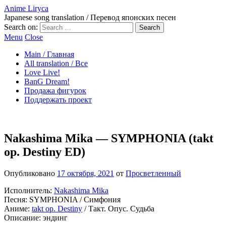
Anime Liryca
Japanese song translation / Перевод японских песен
Search on:
Menu
Close
Main / Главная
All translation / Все
Love Live!
BanG Dream!
Продажа фигурок
Поддержать проект
Nakashima Mika — SYMPHONIA (takt
op. Destiny ED)
Опубликовано
17 октября, 2021
от
Просветленный
Исполнитель:
Nakashima Mika
Песня: SYMPHONIA / Симфония
Аниме:
takt op. Destiny
/ Такт. Опус. Судьба
Описание: эндинг