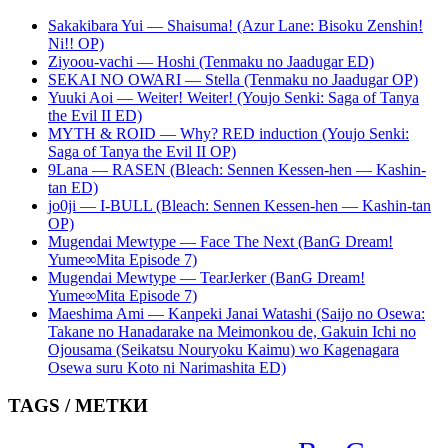
Sakakibara Yui — Shaisuma! (Azur Lane: Bisoku Zenshin!
Ni!! OP)
Ziyoou-vachi — Hoshi (Tenmaku no Jaadugar ED)
SEKAI NO OWARI — Stella (Tenmaku no Jaadugar OP)
Yuuki Aoi — Weiter! Weiter! (Youjo Senki: Saga of Tanya
the Evil II ED)
MYTH & ROID — Why? RED induction (Youjo Senki:
Saga of Tanya the Evil II OP)
9Lana — RASEN (Bleach: Sennen Kessen-hen — Kashin-
tan ED)
jo0ji — I-BULL (Bleach: Sennen Kessen-hen — Kashin-tan
OP)
Mugendai Mewtype — Face The Next (BanG Dream!
Yume∞Mita Episode 7)
Mugendai Mewtype — TearJerker (BanG Dream!
Yume∞Mita Episode 7)
Maeshima Ami — Kanpeki Janai Watashi (Saijo no Osewa:
Takane no Hanadarake na Meimonkou de, Gakuin Ichi no
Ojousama (Seikatsu Nouryoku Kaimu) wo Kagenagara
Osewa suru Koto ni Narimashita ED)
TAGS / МЕТКИ