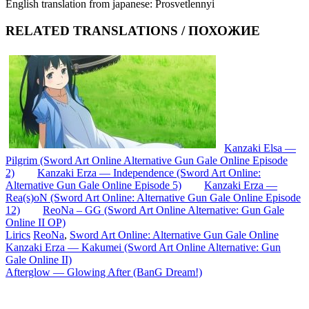
English translation from japanese: Prosvetlennyi
RELATED TRANSLATIONS / ПОХОЖИЕ
Kanzaki Elsa —
Pilgrim (Sword Art Online Alternative Gun Gale Online Episode
2)
Kanzaki Erza — Independence (Sword Art Online:
Alternative Gun Gale Online Episode 5)
Kanzaki Erza —
Rea(s)oN (Sword Art Online: Alternative Gun Gale Online Episode
12)
ReoNa – GG (Sword Art Online Alternative: Gun Gale
Online II OP)
Lirics
ReoNa
,
Sword Art Online: Alternative Gun Gale Online
Запись
Kanzaki Erza — Kakumei (Sword Art Online Alternative: Gun
Gale Online II)
навигация
Afterglow — Glowing After (BanG Dream!)