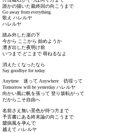
誰かの描いた最終回の向こうまで
Go away from everything
歌え ハレルヤ
ハレルヤ
踏み外した崖の下
今から ここから 始めようか
漕ぎ出した夜明け前
いつまで どこまで 尋ねるなよ
消えたくなったなら
Say goodbye for today
Anytime 迷って Anywhere 彷徨って
Tomorrow will be yesterday ハレルヤ
向かい風に帆を張って 登り坂転がって
だからこそ自由へ
名前さえ無い景色が待つ方まで
予言書にある終末論の向こうまで
臆病風を孕んで
越えて ハレルヤ