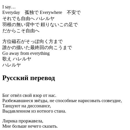
I say…
Everyday 孤独で Everywhere 不安で
それでも自由へ ハレルヤ
羽根の無い背中で 頼りないこの足で
だからこそ自由へ
方位磁石がそっぽ向く方まで
誰かの描いた最終回の向こうまで
Go away from everything
歌え ハレルヤ
ハレルヤ
Русский перевод
Бог отвёл свой взор от нас.
Разбежавшиеся звёзды, не способные нарисовать созвездие,
Танцуют на диссонансе,
Выдавленном из нотного стана.
Лирика проржавела,
Мне больше нечего сказать.