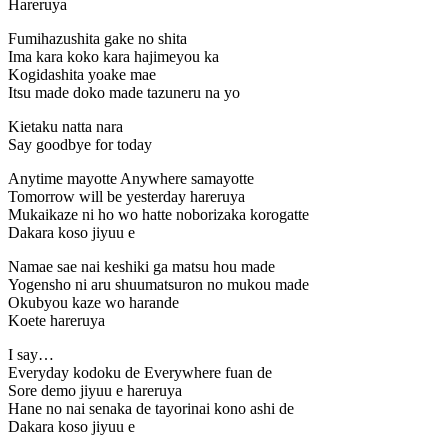
Hareruya
Fumihazushita gake no shita
Ima kara koko kara hajimeyou ka
Kogidashita yoake mae
Itsu made doko made tazuneru na yo
Kietaku natta nara
Say goodbye for today
Anytime mayotte Anywhere samayotte
Tomorrow will be yesterday hareruya
Mukaikaze ni ho wo hatte noborizaka korogatte
Dakara koso jiyuu e
Namae sae nai keshiki ga matsu hou made
Yogensho ni aru shuumatsuron no mukou made
Okubyou kaze wo harande
Koete hareruya
I say…
Everyday kodoku de Everywhere fuan de
Sore demo jiyuu e hareruya
Hane no nai senaka de tayorinai kono ashi de
Dakara koso jiyuu e