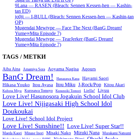
9Lana — RASEN (Bleach: Sennen Kessen-hen — Kashin-
tan ED)
jo0ji — I-BULL (Bleach: Sennen Kessen-hen — Kashin-tan
OP)
Mugendai Mewtype — Face The Next (BanG Dream!
Yume∞Mita Episode 7)
Mugendai Mewtype — TearJerker (BanG Dream!
Yume∞Mita Episode 7)
TAGS / МЕТКИ
Aoyama Nagisa
Aqours
Aiba Aina
Amamiya Sora
BanG Dream!
Hayami Saori
Hanazawa Kana
Itou Miku
J-Rock/Pop
Hikasa Youko
Itou Ayasa
Kitou Akari
Liyuu
Liella!
Kurosawa Tomoyo
Kubota Miyu
Kusunoki Tomori
Love Live! Hasunosora Jogakuin School Idol Club
Love Live! Nijigasaki High School Idol
Doukoukai
Love Live! School Idol Project
Love Live! Sunshine!!
Love Live! Super Star!!
Mizuki Nana
Misaki Nako
Maeda Kaori
Minase Inori
Murakami Natsumi
Ohashi Ayaka
Nishimoto Rimi