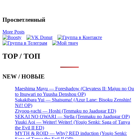
Просветленный
More Posts
TOP / ТОП
NEW / НОВЫЕ
Maeshima Mayu — Foreshadow (Clevatess II: Majuu no Ou
to Itsuwari no Yuusha Denshou OP)
Sakakibara Yui — Shaisuma! (Azur Lane: Bisoku Zenshin!
Ni!! OP)
Ziyoou-vachi — Hoshi (Tenmaku no Jaadugar ED)
SEKAI NO OWARI — Stella (Tenmaku no Jaadugar OP)
Yuuki Aoi — Weiter! Weiter! (Youjo Senki: Saga of Tanya
the Evil II ED)
MYTH & ROID — Why? RED induction (Youjo Senki:
Saga of Tanya the Evil II OP)