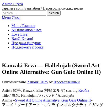
Anime Liryca
Japanese song translation / Перевод японских песен
Search
on:
Menu
Close
Main / Главная
All translation / Все
Love Live!
BanG Dream!
Продажа фигурок
Поддержать проект
Kanzaki Erza — Hallelujah (Sword Art
Online Alternative: Gun Gale Online II)
Опубликовано
2 июля, 2025
от
Просветленный
Artist / 歌手: Kanzaki Elsa (神崎エルザ) starring
ReoNa
Title / 曲名: Hallelujah / ハレルヤ / Аллилуйя
Anime «
Sword Art Online Alternative: Gun Gale Online II
»
アニメ「ソードアート・オンライン オルタナティブ ガンゲ