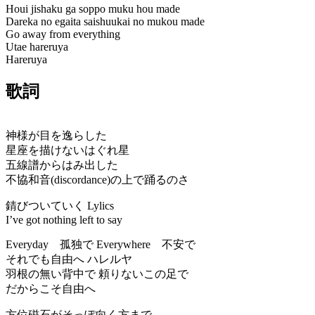
Houi jishaku ga soppo muku hou made
Dareka no egaita saishuukai no mukou made
Go away from everything
Utae hareruya
Hareruya
歌詞
神様が目を逸らした
星座を描けないはぐれ星
五線譜からはみ出した
不協和音(discordance)の上で踊るのさ
錆びついていく Lylics
I’ve got nothing left to say
Everyday 孤独で Everywhere 不安で
それでも自由へ ハレルヤ
羽根の無い背中で 頼りないこの足で
だからこそ自由へ
方位磁石がそっぽ向く方まで