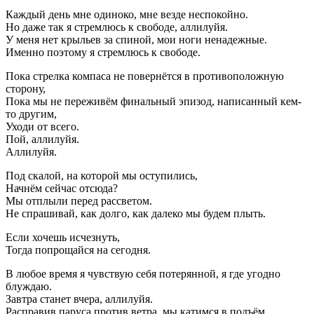
Каждый день мне одиноко, мне везде неспокойно.
Но даже так я стремлюсь к свободе, аллилуйя.
У меня нет крыльев за спиной, мои ноги ненадежные.
Именно поэтому я стремлюсь к свободе.
Пока стрелка компаса не повернётся в противоположную
сторону,
Пока мы не переживём финальный эпизод, написанный кем-
то другим,
Уходи от всего.
Пой, аллилуйя.
Аллилуйя.
Под скалой, на которой мы оступились,
Начнём сейчас отсюда?
Мы отплыли перед рассветом.
Не спрашивай, как долго, как далеко мы будем плыть.
Если хочешь исчезнуть,
Тогда попрощайся на сегодня.
В любое время я чувствую себя потерянной, я где угодно
блуждаю.
Завтра станет вчера, аллилуйя.
Расправив паруса против ветра, мы катимся в подъём.