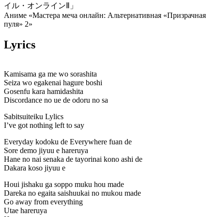
イル・オンラインⅡ」
Аниме «Мастера меча онлайн: Альтернативная «Призрачная
пуля» 2»
Lyrics
Kamisama ga me wo sorashita
Seiza wo egakenai hagure boshi
Gosenfu kara hamidashita
Discordance no ue de odoru no sa
Sabitsuiteiku Lylics
I’ve got nothing left to say
Everyday kodoku de Everywhere fuan de
Sore demo jiyuu e hareruya
Hane no nai senaka de tayorinai kono ashi de
Dakara koso jiyuu e
Houi jishaku ga soppo muku hou made
Dareka no egaita saishuukai no mukou made
Go away from everything
Utae hareruya