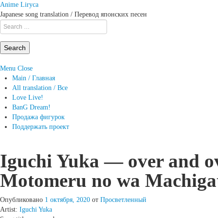
Anime Liryca
Japanese song translation / Перевод японских песен
Search
on:
Menu
Close
Main / Главная
All translation / Все
Love Live!
BanG Dream!
Продажа фигурок
Поддержать проект
Iguchi Yuka — over and o
Motomeru no wa Machigatt
Опубликовано
1 октября, 2020
от
Просветленный
Artist:
Iguchi Yuka