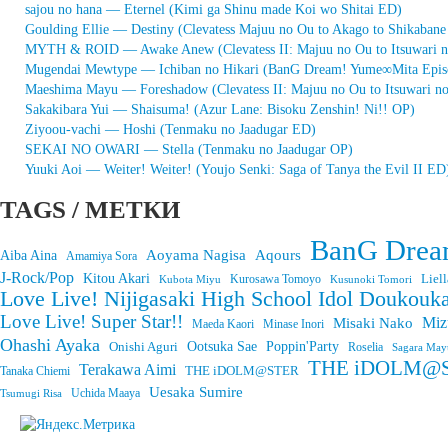
sajou no hana — Eternel (Kimi ga Shinu made Koi wo Shitai ED)
Goulding Ellie — Destiny (Clevatess Majuu no Ou to Akago to Shikaban
MYTH & ROID — Awake Anew (Clevatess II: Majuu no Ou to Itsuwari 
Mugendai Mewtype — Ichiban no Hikari (BanG Dream! Yume∞Mita Epis
Maeshima Mayu — Foreshadow (Clevatess II: Majuu no Ou to Itsuwari n
Sakakibara Yui — Shaisuma! (Azur Lane: Bisoku Zenshin! Ni!! OP)
Ziyoou-vachi — Hoshi (Tenmaku no Jaadugar ED)
SEKAI NO OWARI — Stella (Tenmaku no Jaadugar OP)
Yuuki Aoi — Weiter! Weiter! (Youjo Senki: Saga of Tanya the Evil II ED
TAGS / МЕТКИ
BanG Drea
Aoyama Nagisa
Aqours
Aiba Aina
Amamiya Sora
J-Rock/Pop
Kitou Akari
Liell
Kurosawa Tomoyo
Kubota Miyu
Kusunoki Tomori
Love Live! Nijigasaki High School Idol Doukouka
Love Live! Super Star!!
Miz
Misaki Nako
Maeda Kaori
Minase Inori
Ohashi Ayaka
Onishi Aguri
Ootsuka Sae
Poppin'Party
Roselia
Sagara May
THE iDOLM@STE
Terakawa Aimi
THE iDOLM@STER
Tanaka Chiemi
Uesaka Sumire
Tsumugi Risa
Uchida Maaya