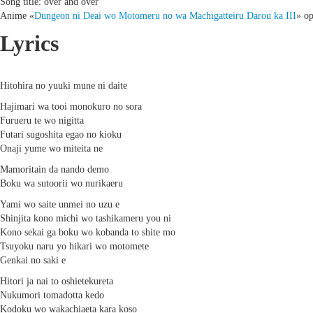
Song title: over and over
Anime «
Dungeon ni Deai wo Motomeru no wa Machigatteiru Darou ka III
» o
Lyrics
Hitohira no yuuki mune ni daite
Hajimari wa tooi monokuro no sora
Furueru te wo nigitta
Futari sugoshita egao no kioku
Onaji yume wo miteita ne
Mamoritain da nando demo
Boku wa sutoorii wo nurikaeru
Yami wo saite unmei no uzu e
Shinjita kono michi wo tashikameru you ni
Kono sekai ga boku wo kobanda to shite mo
Tsuyoku naru yo hikari wo motomete
Genkai no saki e
Hitori ja nai to oshietekureta
Nukumori tomadotta kedo
Kodoku wo wakachiaeta kara koso