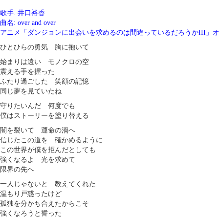
歌手: 井口裕香
曲名: over and over
アニメ「ダンジョンに出会いを求めるのは間違っているだろうかIII」
ひとひらの勇気 胸に抱いて
始まりは遠い モノクロの空
震える手を握った
ふたり過ごした 笑顔の記憶
同じ夢を見ていたね
守りたいんだ 何度でも
僕はストーリーを塗り替える
闇を裂いて 運命の渦へ
信じたこの道を 確かめるように
この世界が僕を拒んだとしても
強くなるよ 光を求めて
限界の先へ
一人じゃないと 教えてくれた
温もり戸惑ったけど
孤独を分かち合えたからこそ
強くなろうと誓った