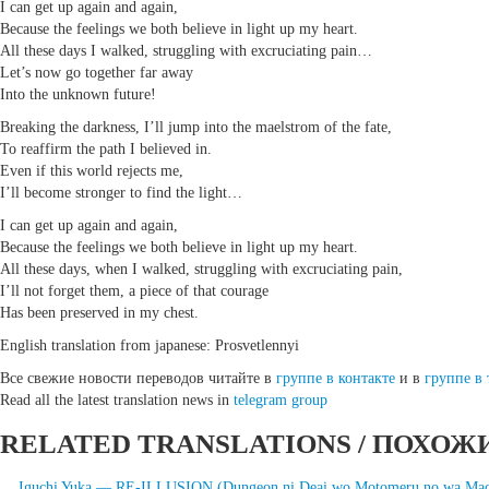
I can get up again and again,
Because the feelings we both believe in light up my heart.
All these days I walked, struggling with excruciating pain…
Let’s now go together far away
Into the unknown future!
Breaking the darkness, I’ll jump into the maelstrom of the fate,
To reaffirm the path I believed in.
Even if this world rejects me,
I’ll become stronger to find the light…
I can get up again and again,
Because the feelings we both believe in light up my heart.
All these days, when I walked, struggling with excruciating pain,
I’ll not forget them, a piece of that courage
Has been preserved in my chest.
English translation from japanese: Prosvetlennyi
Все свежие новости переводов читайте в
группе в контакте
и в
группе в 
Read all the latest translation news in
telegram group
RELATED TRANSLATIONS / ПОХОЖ
Iguchi Yuka — RE-ILLUSION (Dungeon ni Deai wo Motomeru no wa Machi