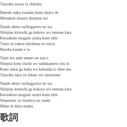
Tsuyoku narou to chikatta
Hateshi naku tsuzuku kono meiro de
Mitsukete miseru shinjitsu wo
Nando demo tachiagareru no wa
Shinjiau kimochi ga kokoro wo tomosu kara
Kurushimi mogaite aruita kono hibi
Tomo ni yukou michisuu no mirai
Haruka kanata e to
Yami wo saite unmei no uzu e
Shinjita kono michi wo tashikameru you ni
Kono sekai ga boku wo kobanda to shite mo
Tsuyoku naru yo hikari wo motomete
Nando demo tachiagareru no wa
Shinjiau kimochi ga kokoro wo tomosu kara
Kurushimi mogaite aruita kono hibi
Wasurenai yo hitohira no yuuki
Mune ni daita mama
歌詞