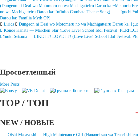
(Dungeon ni Deai wo Motomeru no wa Machigatteiru Darou ka ~Memoria Fr
no wa Machigatteiru Darou ka: Infinito Combate Theme Song)
Iguchi Y
Darou ka: Familia Myth OP)
Lirics
Dungeon ni Deai wo Motomeru no wa Machigatteiru Darou ka
,
Igu
Запись
Konoe Kanata — Marchen Star (Love Live! School Idol Festival: PERFECT
Yuuki Setsuna — LIKE IT! LOVE IT! (Love Live! School Idol Festival: 
навигация
Просветленный
More Posts
TOP / ТОП
NEW / НОВЫЕ
Oishi Masayoshi — High Maintenance Girl (Hanaori-san wa Tensei shitem