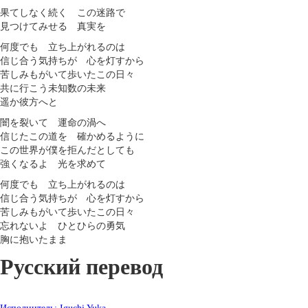
果てしなく続く この迷路で
見つけてみせる 真実を
何度でも 立ち上がれるのは
信じ合う気持ちが 心を灯すから
苦しみもがいて歩いたこの日々
共に行こう未知数の未来
遥か彼方へと
闇を裂いて 運命の渦へ
信じたこの道を 確かめるように
この世界が僕を拒んだとしても
強くなるよ 光を求めて
何度でも 立ち上がれるのは
信じ合う気持ちが 心を灯すから
苦しみもがいて歩いたこの日々
忘れないよ ひとひらの勇気
胸に抱いたまま
Русский перевод