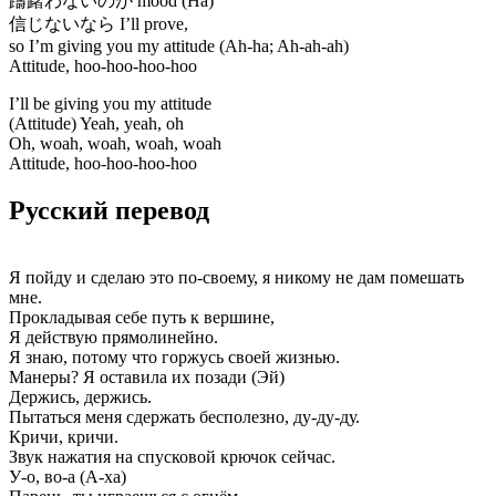
躊躇わないのが mood (Ha)
信じないなら I’ll prove,
so I’m giving you my attitude (Ah-ha; Ah-ah-ah)
Attitude, hoo-hoo-hoo-hoo
I’ll be giving you my attitude
(Attitude) Yeah, yeah, oh
Oh, woah, woah, woah, woah
Attitude, hoo-hoo-hoo-hoo
Русский перевод
Я пойду и сделаю это по-своему, я никому не дам помешать
мне.
Прокладывая себе путь к вершине,
Я действую прямолинейно.
Я знаю, потому что горжусь своей жизнью.
Манеры? Я оставила их позади (Эй)
Держись, держись.
Пытаться меня сдержать бесполезно, ду-ду-ду.
Кричи, кричи.
Звук нажатия на спусковой крючок сейчас.
У-о, во-а (А-ха)