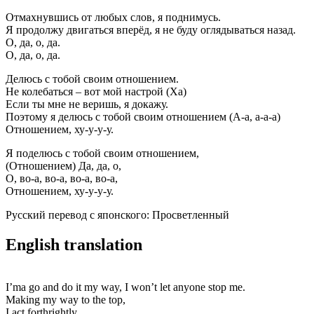
Отмахнувшись от любых слов, я поднимусь.
Я продолжу двигаться вперёд, я не буду оглядываться назад.
О, да, о, да.
О, да, о, да.
Делюсь с тобой своим отношением.
Не колебаться – вот мой настрой (Ха)
Если ты мне не веришь, я докажу.
Поэтому я делюсь с тобой своим отношением (А-а, а-а-а)
Отношением, ху-у-у-у.
Я поделюсь с тобой своим отношением,
(Отношением) Да, да, о,
О, во-а, во-а, во-а, во-а,
Отношением, ху-у-у-у.
Русский перевод с японского: Просветленный
English translation
I’ma go and do it my way, I won’t let anyone stop me.
Making my way to the top,
I act forthrightly.