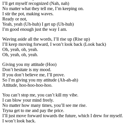
I’ll get myself recognized (Nah, nah)
No matter what they tell me, I’m keeping on.
I stir the pot, making waves.
Ready or not,
Yeah, yeah (Uh-huh) I get up (Uh-huh)
I’m good enough just the way I am.
Waving aside all the words, I’ll rise up (Rise up)
I’ll keep moving forward, I won’t look back (Look back)
Oh, yeah, oh, yeah.
Oh, yeah, oh, yeah.
Giving you my attitude (Hoo)
Don’t hesitate is my mood.
If you don’t believe me, I’ll prove.
So I’m giving you my attitude (Ah-ah-ah)
Attitude, hoo-hoo-hoo-hoo.
You can’t stop me, you can’t kill my vibe.
I can blow your mind freely.
No matter how many times, you’ll see me rise.
Tryna get to me and pay the price.
I’ll just move forward towards the future, which I drew for myself.
I won’t look back.