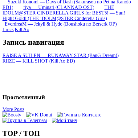
Suzuki Konomi — Days of Dash (Sakurasou no Pet na Kanojo
ED1)
riya — Uminari (CLANNAD OST)
THE
IDOLM@STER CINDERELLA GIRLS for BEST5! — Sun!
High! Gold! (THE iDOLM@STER Cinderella Girls)
EverdreaM — Jekyll & Hyde (Boushoku no Berserk OP)
Lirics
Kill Ao
Запись навигация
RAISE A SUILEN — RUNAWAY STAR (BanG Dream!)
RIIZE — KILL SHOT (Kill Ao ED)
Просветленный
More Posts
TOP / ТОП