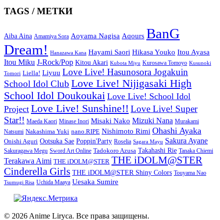
TAGS / МЕТКИ
BanG
Aoyama Nagisa
Aqours
Aiba Aina
Amamiya Sora
Dream!
Hayami Saori
Hikasa Youko
Itou Ayasa
Hanazawa Kana
Itou Miku
J-Rock/Pop
Kitou Akari
Kurosawa Tomoyo
Kubota Miyu
Kusunoki
Love Live! Hasunosora Jogakuin
Liyuu
Liella!
Tomori
Love Live! Nijigasaki High
School Idol Club
School Idol Doukoukai
Love Live! School Idol
Love Live! Sunshine!!
Love Live! Super
Project
Star!!
Mizuki Nana
Misaki Nako
Maeda Kaori
Minase Inori
Murakami
Ohashi Ayaka
Nishimoto Rimi
Nakashima Yuki
nano.RIPE
Natsumi
Sakura Ayane
Onishi Aguri
Ootsuka Sae
Poppin'Party
Roselia
Sagara Mayu
Takahashi Rie
Sword Art Online
Tadokoro Azusa
Sakuragawa Megu
Tanaka Chiemi
THE iDOLM@STER
Terakawa Aimi
THE iDOLM@STER
Cinderella Girls
THE iDOLM@STER Shiny Colors
Touyama Nao
Uesaka Sumire
Tsumugi Risa
Uchida Maaya
© 2026 Anime Liryca. Все права защищены.