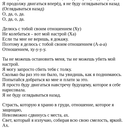
Я продолжу двигаться вперёд, я не буду оглядываться назад
(Оглядываться назад)
О, да, о, да.
О, да, о, да.
Делюсь с тобой своим отношением (Ху)
Не колебаться – вот мой настрой (Ха)
Если ты мне не веришь, я докажу.
Поэтому я делюсь с тобой своим отношением (А-а-а)
Отношением, ху-у-у-у.
Ты не можешь остановить меня, ты не можешь убить мой
настрой.
Я могу запросто сбить тебя с толку.
Сколько бы раз это ни было, ты увидишь, как я поднимаюсь.
Попытайся добраться ко мне и плати за это.
Я просто буду двигаться навстречу будущему, которое я себе
нарисовала.
Я не буду оглядываться назад.
Страсть, которую я храню в груди, отношение, которое я
защищаю,
Невозможно сдвинусь с места, ах.
Свет, который я излучаю, собирая всю свою смелость, яркий.
Ах.