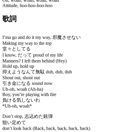
Oh, woah, woah, woah, woah
Attitude, hoo-hoo-hoo-hoo
歌詞
I’ma go and do it my way, 邪魔させない
Making my way to the top
堂々としてる
I know, だって proud of my life
Manners? I left them behind (Hey)
Hold up, hold up
抑えようなんて無駄 duh, duh, duh
Shout out, shout out
引き金になる sound now
Uh-oh, woah (Ah-ha)
Boy, you’re playing with fire
負ける気しないわ
*Uh-oh, woah*
Don’t stop, 志込めた銃弾
狙い定めて
don’t look back (Back, back, back, back, back)