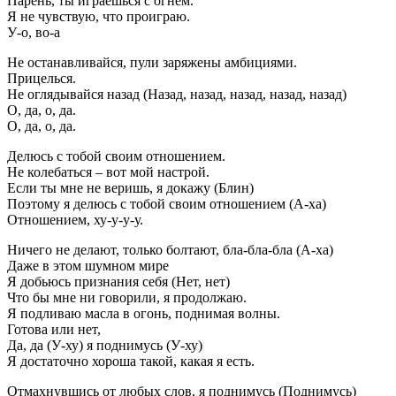
Парень, ты играешься с огнём.
Я не чувствую, что проиграю.
У-о, во-а
Не останавливайся, пули заряжены амбициями.
Прицелься.
Не оглядывайся назад (Назад, назад, назад, назад, назад)
О, да, о, да.
О, да, о, да.
Делюсь с тобой своим отношением.
Не колебаться – вот мой настрой.
Если ты мне не веришь, я докажу (Блин)
Поэтому я делюсь с тобой своим отношением (А-ха)
Отношением, ху-у-у-у.
Ничего не делают, только болтают, бла-бла-бла (А-ха)
Даже в этом шумном мире
Я добьюсь признания себя (Нет, нет)
Что бы мне ни говорили, я продолжаю.
Я подливаю масла в огонь, поднимая волны.
Готова или нет,
Да, да (У-ху) я поднимусь (У-ху)
Я достаточно хороша такой, какая я есть.
Отмахнувшись от любых слов, я поднимусь (Поднимусь)