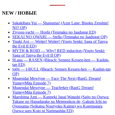
NEW / НОВЫЕ
Sakakibara Yui — Shaisuma! (Azur Lane: Bisoku Zenshin!
Ni!! OP)
Ziyoou-vachi — Hoshi (Tenmaku no Jaadugar ED)
SEKAI NO OWARI — Stella (Tenmaku no Jaadugar OP)
Yuuki Aoi — Weiter! Weiter! (Youjo Senki: Saga of Tanya
the Evil II ED)
MYTH & ROID — Why? RED induction (Youjo Senki:
Saga of Tanya the Evil II OP)
9Lana — RASEN (Bleach: Sennen Kessen-hen — Kashin-
tan ED)
jo0ji — I-BULL (Bleach: Sennen Kessen-hen — Kashin-tan
OP)
Mugendai Mewtype — Face The Next (BanG Dream!
Yume∞Mita Episode 7)
Mugendai Mewtype — TearJerker (BanG Dream!
Yume∞Mita Episode 7)
Maeshima Ami — Kanpeki Janai Watashi (Saijo no Osewa:
Takane no Hanadarake na Meimonkou de, Gakuin Ichi no
Ojousama (Seikatsu Nouryoku Kaimu) wo Kagenagara
Osewa suru Koto ni Narimashita ED)