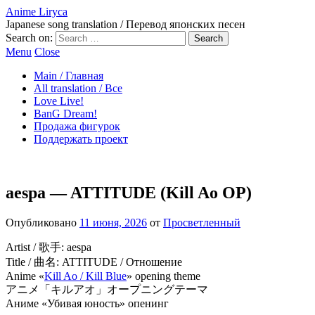
Anime Liryca
Japanese song translation / Перевод японских песен
Search on:
Menu
Close
Main / Главная
All translation / Все
Love Live!
BanG Dream!
Продажа фигурок
Поддержать проект
aespa — ATTITUDE (Kill Ao OP)
Опубликовано
11 июня, 2026
от
Просветленный
Artist / 歌手: aespa
Title / 曲名: ATTITUDE / Отношение
Anime «
Kill Ao / Kill Blue
» opening theme
アニメ「キルアオ」オープニングテーマ
Аниме «Убивая юность» опенинг