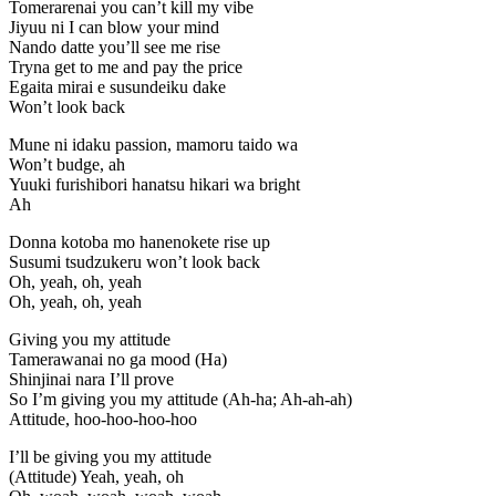
Tomerarenai you can’t kill my vibe
Jiyuu ni I can blow your mind
Nando datte you’ll see me rise
Tryna get to me and pay the price
Egaita mirai e susundeiku dake
Won’t look back
Mune ni idaku passion, mamoru taido wa
Won’t budge, ah
Yuuki furishibori hanatsu hikari wa bright
Ah
Donna kotoba mo hanenokete rise up
Susumi tsudzukeru won’t look back
Oh, yeah, oh, yeah
Oh, yeah, oh, yeah
Giving you my attitude
Tamerawanai no ga mood (Ha)
Shinjinai nara I’ll prove
So I’m giving you my attitude (Ah-ha; Ah-ah-ah)
Attitude, hoo-hoo-hoo-hoo
I’ll be giving you my attitude
(Attitude) Yeah, yeah, oh