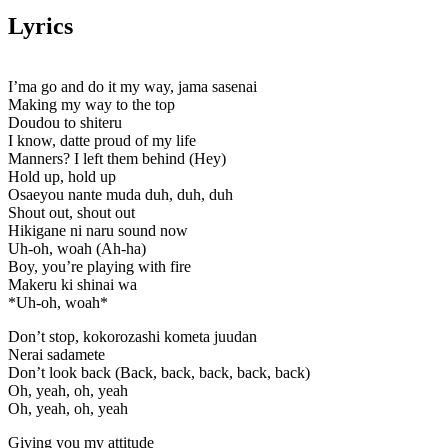
Lyrics
I’ma go and do it my way, jama sasenai
Making my way to the top
Doudou to shiteru
I know, datte proud of my life
Manners? I left them behind (Hey)
Hold up, hold up
Osaeyou nante muda duh, duh, duh
Shout out, shout out
Hikigane ni naru sound now
Uh-oh, woah (Ah-ha)
Boy, you’re playing with fire
Makeru ki shinai wa
*Uh-oh, woah*
Don’t stop, kokorozashi kometa juudan
Nerai sadamete
Don’t look back (Back, back, back, back, back)
Oh, yeah, oh, yeah
Oh, yeah, oh, yeah
Giving you my attitude