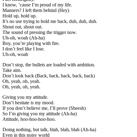
I know, ’cause I’m proud of my life.
Manners? I left them behind (Hey)
Hold up, hold up.
It’s no use trying to hold me back, duh, duh, duh.
Shout out, shout out.
The sound of pressing the trigger now.
Uh-oh, woah (Ah-ha)
Boy, you’re playing with fire.
I don’t feel like I lose.
Uh-oh, woah
Don’t stop, the bullets are loaded with ambition.
Take aim.
Don’t look back (Back, back, back, back, back)
Oh, yeah, oh, yeah.
Oh, yeah, oh, yeah.
Giving you my attitude.
Don’t hesitate is my mood.
If you don’t believe me, I’ll prove (Sheesh)
So I’m giving you my attitude (Ah-ha)
Attitude, hoo-hoo-hoo-hoo.
Doing nothing, but talk, blah, blah, blah (Ah-ha)
Even in this noisy world