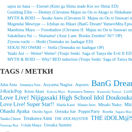
sajou no hana — Eternel (Kimi ga Shinu made Koi wo Shitai ED)
Goulding Ellie — Destiny (Clevatess Majuu no Ou to Akago to Shikaban
MYTH & ROID — Awake Anew (Clevatess II: Majuu no Ou to Itsuwari 
Mugendai Mewtype — Ichiban no Hikari (BanG Dream! Yume∞Mita Epis
Maeshima Mayu — Foreshadow (Clevatess II: Majuu no Ou to Itsuwari n
Sakakibara Yui — Shaisuma! (Azur Lane: Bisoku Zenshin! Ni!! OP)
Ziyoou-vachi — Hoshi (Tenmaku no Jaadugar ED)
SEKAI NO OWARI — Stella (Tenmaku no Jaadugar OP)
Yuuki Aoi — Weiter! Weiter! (Youjo Senki: Saga of Tanya the Evil II ED
MYTH & ROID — Why? RED induction (Youjo Senki: Saga of Tanya the
TAGS / МЕТКИ
BanG Drea
Aoyama Nagisa
Aqours
Aiba Aina
Amamiya Sora
J-Rock/Pop
Kitou Akari
Liell
Kurosawa Tomoyo
Kubota Miyu
Kusunoki Tomori
Love Live! Nijigasaki High School Idol Doukouka
Love Live! Super Star!!
Miz
Misaki Nako
Maeda Kaori
Minase Inori
Ohashi Ayaka
Onishi Aguri
Ootsuka Sae
Poppin'Party
Roselia
Sagara May
THE iDOLM@STE
Terakawa Aimi
THE iDOLM@STER
Tanaka Chiemi
Uesaka Sumire
Tsumugi Risa
Uchida Maaya