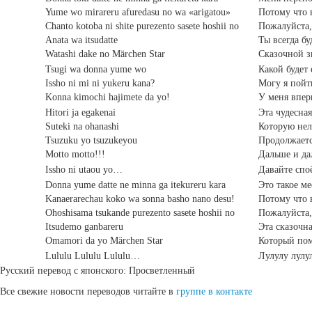
Yume wo mirareru afuredasu no wa «arigatou»
Потому что в
Chanto kotoba ni shite purezento sasete hoshii no
Пожалуйста,
Anata wa itsudatte
Ты всегда б
Watashi dake no Märchen Star
Сказочной з
Tsugi wa donna yume wo
Какой буде
Issho ni mi ni yukeru kana?
Могу я пойт
Konna kimochi hajimete da yo!
У меня впер
Hitori ja egakenai
Эта чудесная
Suteki na ohanashi
Которую нел
Tsuzuku yo tsuzukeyou
Продолжаетс
Motto motto!!!
Дальше и да
Issho ni utaou yo…
Давайте спо
Donna yume datte ne minna ga itekureru kara
Это такое ме
Kanaerarechau koko wa sonna basho nano desu!
Потому что в
Ohoshisama tsukande purezento sasete hoshii no
Пожалуйста,
Itsudemo ganbareru
Эта сказочна
Omamori da yo Märchen Star
Который пом
Lululu Lululu Lululu…
Лулулу лулу
Русский перевод с японского: Просветленный
Все свежие новости переводов читайте в
группе в контакте