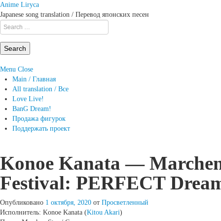
Anime Liryca
Japanese song translation / Перевод японских песен
Search
on:
Menu
Close
Main / Главная
All translation / Все
Love Live!
BanG Dream!
Продажа фигурок
Поддержать проект
Konoe Kanata — Marchen S
Festival: PERFECT Dream
Опубликовано
1 октября, 2020
от
Просветленный
Исполнитель: Konoe Kanata (
Kitou Akari
)