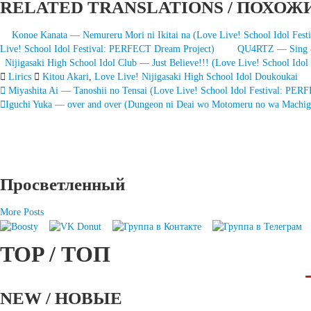
RELATED TRANSLATIONS / ПОХОЖ
Konoe Kanata — Nemureru Mori ni Ikitai na (Love Live! School Idol Fes
Live! School Idol Festival: PERFECT Dream Project)
QU4RTZ — Sing & 
Nijigasaki High School Idol Club — Just Believe!!! (Love Live! School Ido
Lirics
Kitou Akari
,
Love Live! Nijigasaki High School Idol Doukoukai
Запись
Miyashita Ai — Tanoshii no Tensai (Love Live! School Idol Festival: PER
Iguchi Yuka — over and over (Dungeon ni Deai wo Motomeru no wa Machiga
навигация
Просветленный
More Posts
TOP / ТОП
NEW / НОВЫЕ