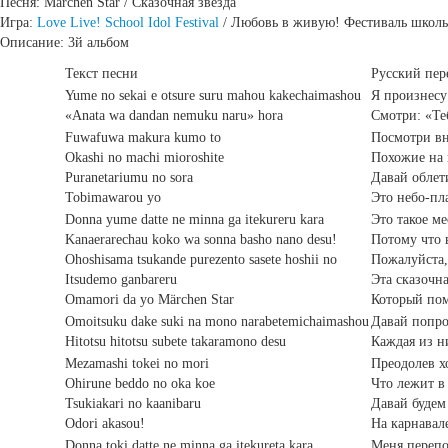
Песня: Marchen Star / Сказочная звезда
Игра:
Love Live! School Idol Festival
/ Любовь в живую! Фестиваль школ
Описание: 3й альбом
Текст песни
Русский пер
Yume no sekai e otsure suru mahou kakechaimashou
Я произнесу 
«Anata wa dandan nemuku naru» hora
Смотри: «Теб
Fuwafuwa makura kumo to
Посмотри вн
Okashi no machi mioroshite
Похожие на 
Puranetariumu no sora
Давай облет
Tobimawarou yo
Это небо-пл
Donna yume datte ne minna ga itekureru kara
Это такое ме
Kanaerarechau koko wa sonna basho nano desu!
Потому что в
Ohoshisama tsukande purezento sasete hoshii no
Пожалуйста,
Itsudemo ganbareru
Эта сказочна
Omamori da yo Märchen Star
Который пом
Omoitsuku dake suki na mono narabetemichaimashou
Давай попро
Hitotsu hitotsu subete takaramono desu
Каждая из н
Mezamashi tokei no mori
Преодолев х
Ohirune beddo no oka koe
Что лежит в
Tsukiakari no kaanibaru
Давай будем
Odori akasou!
На карнавал
Donna toki datte ne minna ga itekureta kara
Меня перепол