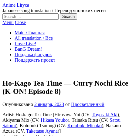
Anime Liryca
Japanese song translation / Перевод японских песен
Search
on:
Menu
Close
Main / Главная
All translation / Все
Love Live!
BanG Dream!
Продажа фигурок
Поддержать проект
Ho-Kago Tea Time — Curry Nochi Rice
(K-ON! Episode 8)
Опубликовано
2 января, 2023
от
Просветленный
Artist: Ho-kago Tea Time [Hirasawa Yui (CV.
Toyosaki Aki
),
Akiyama Mio (CV.
Hikasa Youko
), Tainaka Ritsu (CV.
Satou
Satomi
), Kotobuki Tsumugi (CV.
Kotobuki Minako
), Nakano
Azusa (CV.
Taketatsu Ayana
)]