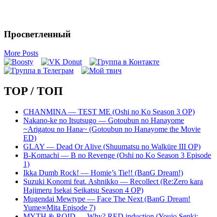
Просветленный
More Posts
TOP / ТОП
CHANMINA — TEST ME (Oshi no Ko Season 3 OP)
Nakano-ke no Itsutsugo — Gotoubun no Hanayome
~Arigatou no Hana~ (Gotoubun no Hanayome the Movie
ED)
GLAY — Dead Or Alive (Shuumatsu no Walküre III OP)
B-Komachi — B no Revenge (Oshi no Ko Season 3 Episode
1)
Ikka Dumb Rock! — Homie’s Tie!! (BanG Dream!)
Suzuki Konomi feat. Ashnikko — Recollect (Re:Zero kara
Hajimeru Isekai Seikatsu Season 4 OP)
Mugendai Mewtype — Face The Next (BanG Dream!
Yume∞Mita Episode 7)
MYTH & ROID — Why? RED induction (Youjo Senki: