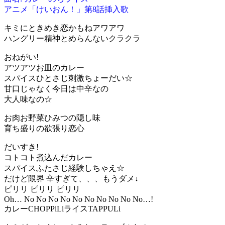
アニメ「けいおん！」第8話挿入歌
キミにときめき恋かもねアワアワ
ハングリー精神とめらんないクラクラ
おねがい!
アツアツお皿のカレー
スパイスひとさじ刺激ちょーだい☆
甘口じゃなく今日は中辛なの
大人味なの☆
お肉お野菜ひみつの隠し味
育ち盛りの欲張り恋心
だいすき!
コトコト煮込んだカレー
スパイスふたさじ経験しちゃえ☆
だけど限界 辛すぎて、、、もうダメ↓
ピリリ ピリリ ピリリ
Oh… No No No No No No No No No No…!
カレーCHOPPiLiライスTAPPULi