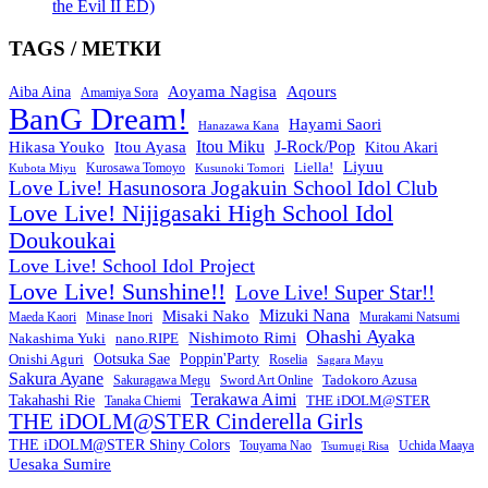
the Evil II ED)
TAGS / МЕТКИ
Aoyama Nagisa
Aqours
Aiba Aina
Amamiya Sora
BanG Dream!
Hayami Saori
Hanazawa Kana
Itou Miku
J-Rock/Pop
Hikasa Youko
Itou Ayasa
Kitou Akari
Liyuu
Liella!
Kurosawa Tomoyo
Kubota Miyu
Kusunoki Tomori
Love Live! Hasunosora Jogakuin School Idol Club
Love Live! Nijigasaki High School Idol
Doukoukai
Love Live! School Idol Project
Love Live! Sunshine!!
Love Live! Super Star!!
Mizuki Nana
Misaki Nako
Maeda Kaori
Minase Inori
Murakami Natsumi
Ohashi Ayaka
Nishimoto Rimi
Nakashima Yuki
nano.RIPE
Onishi Aguri
Ootsuka Sae
Poppin'Party
Roselia
Sagara Mayu
Sakura Ayane
Sword Art Online
Tadokoro Azusa
Sakuragawa Megu
Terakawa Aimi
Takahashi Rie
THE iDOLM@STER
Tanaka Chiemi
THE iDOLM@STER Cinderella Girls
THE iDOLM@STER Shiny Colors
Touyama Nao
Tsumugi Risa
Uchida Maaya
Uesaka Sumire