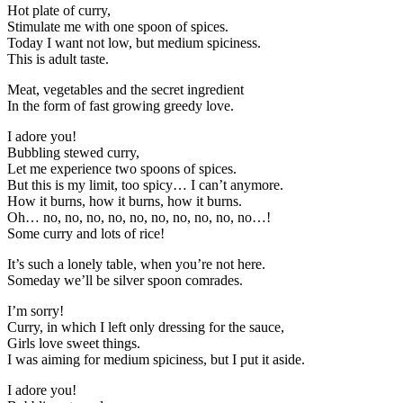
Hot plate of curry,
Stimulate me with one spoon of spices.
Today I want not low, but medium spiciness.
This is adult taste.
Meat, vegetables and the secret ingredient
In the form of fast growing greedy love.
I adore you!
Bubbling stewed curry,
Let me experience two spoons of spices.
But this is my limit, too spicy… I can’t anymore.
How it burns, how it burns, how it burns.
Oh… no, no, no, no, no, no, no, no, no, no…!
Some curry and lots of rice!
It’s such a lonely table, when you’re not here.
Someday we’ll be silver spoon comrades.
I’m sorry!
Curry, in which I left only dressing for the sauce,
Girls love sweet things.
I was aiming for medium spiciness, but I put it aside.
I adore you!