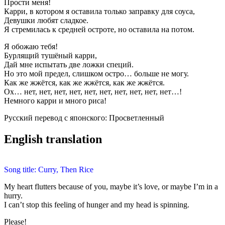
Прости меня!
Карри, в котором я оставила только заправку для соуса,
Девушки любят сладкое.
Я стремилась к средней остроте, но оставила на потом.
Я обожаю тебя!
Бурлящий тушёный карри,
Дай мне испытать две ложки специй.
Но это мой предел, слишком остро… больше не могу.
Как же жжётся, как же жжётся, как же жжётся.
Ох… нет, нет, нет, нет, нет, нет, нет, нет, нет, нет…!
Немного карри и много риса!
Русский перевод с японского: Просветленный
English translation
Song title: Curry, Then Rice
My heart flutters because of you, maybe it’s love, or maybe I’m in a
hurry.
I can’t stop this feeling of hunger and my head is spinning.
Please!