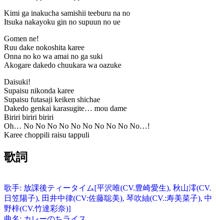
Kimi ga inakucha samishii teeburu na no
Itsuka nakayoku gin no supuun no ue
Gomen ne!
Ruu dake nokoshita karee
Onna no ko wa amai no ga suki
Akogare dakedo chuukara wa oazuke
Daisuki!
Supaisu nikonda karee
Supaisu futasaji keiken shichae
Dakedo genkai karasugite… mou dame
Biriri biriri biriri
Oh… No No No No No No No No No No…!
Karee choppili raisu tappuli
歌詞
歌手: 放課後ティータイム[平沢唯(CV.豊崎愛生), 秋山澪(CV.
日笠陽子), 田井中律(CV:佐藤聡美), 琴吹紬(CV.:寿美菜子), 中
野梓(CV.竹達彩奈)]
曲名: カレーのちライス