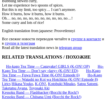
Bubbling stewed curry,
Let me experience two spoons of spices.
But this is my limit, too spicy… I can’t anymore.
How it burns, how it burns, how it burns.
Oh… no, no, no, no, no, no, no, no, no, no…!
Some curry and lots of rice!
English translation from japanese: Prosvetlennyi
Все свежие новости переводов читайте в
группе в контакте
и
в
группе в телеграм
Read all the latest translation news in
telegram group
RELATED TRANSLATIONS / ПОХОЖИЕ
Ho-kago Tea Time — Cagayake! GIRLS (K-ON! OP)
Ho-
Kago Tea Time — Don’t say «lazy» (K-ON! ED)
Ho-Kago
Tea Time — Fuwa Fuwa Time (K-ON! Episode 6)
Ho-Kago
Tea Time — Watashi no Koi wa Hotchkiss (K-ON! Episode 8)
Lirics
Hikasa Youko
,
K-ON!
,
Kotobuki Minako
,
Satou Satomi
,
Taketatsu Ayana
,
Toyosaki Aki
Запись
Kessoku Band — Flashbacker (Bocchi the Rock!)
Kessoku Band — Chiisana Umi (Bocchi the Rock!)
навигация