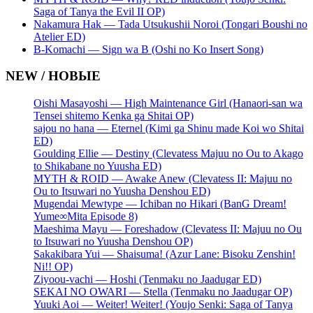
Saga of Tanya the Evil II OP)
Nakamura Hak — Tada Utsukushii Noroi (Tongari Boushi no
Atelier ED)
B-Komachi — Sign wa B (Oshi no Ko Insert Song)
NEW / НОВЫЕ
Oishi Masayoshi — High Maintenance Girl (Hanaori-san wa
Tensei shitemo Kenka ga Shitai OP)
sajou no hana — Eternel (Kimi ga Shinu made Koi wo Shitai
ED)
Goulding Ellie — Destiny (Clevatess Majuu no Ou to Akago
to Shikabane no Yuusha ED)
MYTH & ROID — Awake Anew (Clevatess II: Majuu no
Ou to Itsuwari no Yuusha Denshou ED)
Mugendai Mewtype — Ichiban no Hikari (BanG Dream!
Yume∞Mita Episode 8)
Maeshima Mayu — Foreshadow (Clevatess II: Majuu no Ou
to Itsuwari no Yuusha Denshou OP)
Sakakibara Yui — Shaisuma! (Azur Lane: Bisoku Zenshin!
Ni!! OP)
Ziyoou-vachi — Hoshi (Tenmaku no Jaadugar ED)
SEKAI NO OWARI — Stella (Tenmaku no Jaadugar OP)
Yuuki Aoi — Weiter! Weiter! (Youjo Senki: Saga of Tanya