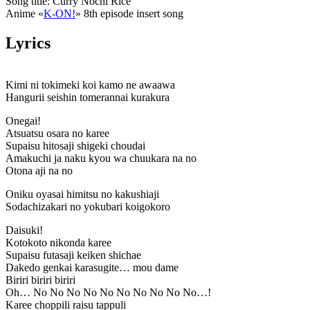
Song title: Curry Nochi Rice
Anime «
K-ON!
» 8th episode insert song
Lyrics
Kimi ni tokimeki koi kamo ne awaawa
Hangurii seishin tomerannai kurakura
Onegai!
Atsuatsu osara no karee
Supaisu hitosaji shigeki choudai
Amakuchi ja naku kyou wa chuukara na no
Otona aji na no
Oniku oyasai himitsu no kakushiaji
Sodachizakari no yokubari koigokoro
Daisuki!
Kotokoto nikonda karee
Supaisu futasaji keiken shichae
Dakedo genkai karasugite… mou dame
Biriri biriri biriri
Oh… No No No No No No No No No No…!
Karee choppili raisu tappuli