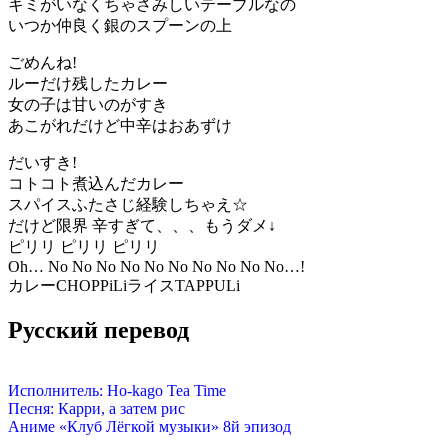
キミがいなくちゃさみしいテーブルなの
いつか仲良く銀のスプーンの上
ごめんね!
ルーだけ残したカレー
女の子は甘いのがすき
あこがれだけど中辛はおあずけ
だいすき!
コトコト煮込んだカレー
スパイスふたさじ経験しちゃえ☆
だけど限界 辛すぎて、、、もうダメ↓
ピリリ ピリリ ピリリ
Oh… No No No No No No No No No No…!
カレーCHOPPiLiライスTAPPULi
Русский перевод
Исполнитель: Ho-kago Tea Time
Песня: Карри, а затем рис
Аниме «Клуб Лёгкой музыки» 8й эпизод