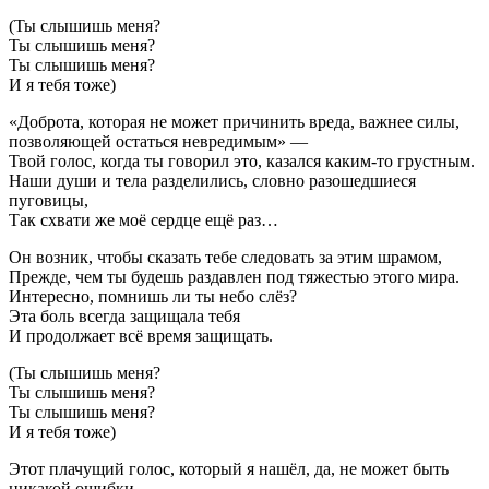
(Ты слышишь меня?
Ты слышишь меня?
Ты слышишь меня?
И я тебя тоже)
«Доброта, которая не может причинить вреда, важнее силы,
позволяющей остаться невредимым» —
Твой голос, когда ты говорил это, казался каким-то грустным.
Наши души и тела разделились, словно разошедшиеся
пуговицы,
Так схвати же моё сердце ещё раз…
Он возник, чтобы сказать тебе следовать за этим шрамом,
Прежде, чем ты будешь раздавлен под тяжестью этого мира.
Интересно, помнишь ли ты небо слёз?
Эта боль всегда защищала тебя
И продолжает всё время защищать.
(Ты слышишь меня?
Ты слышишь меня?
Ты слышишь меня?
И я тебя тоже)
Этот плачущий голос, который я нашёл, да, не может быть
никакой ошибки,