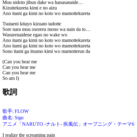
Mou nidoto jibun dake wa hanasanaide…
Kizuitekureta kimi e no aizu
Ano itami ga kimi no koto wo mamottekureta
Tsutaeni kitayo kizuato tadotte
Sore nara mou osoreru mono wa nain da to…
Wasurenaidene egao no wake wo
Ano itami ga kimi no koto wo mamottekureta
Ano itami ga kimi no koto wo mamottekureta
Sono itami ga itsumo kimi wo mamotterun da
(Can you hear me
Can you hear me
Can you hear me
So am I)
歌詞
歌手: FLOW
曲名: Sign
アニメ「NARUTO -ナルト- 疾風伝」オープニング・テーマ6
I realize the screaming pain