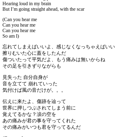
Hearing loud in my brain
But I’m going straight ahead, with the scar
(Can you hear me
Can you hear me
Can you hear me
So am I)
忘れてしまえばいいよ、感じなくなっちゃえばいい
擦りむいた心に蓋をしたんだ
傷ついたって平気だよ、もう痛みは無いからね
その足を引きずりながらも
見失った 自分自身が
音を立てて 崩れていった
気付けば風の音だけが。。。
伝えに来たよ、傷跡を辿って
世界に押しつぶされてしまう前に
覚えてるかな？涙の空を
あの痛みが君の事を守ってくれた
その痛みがいつも君を守ってるんだ