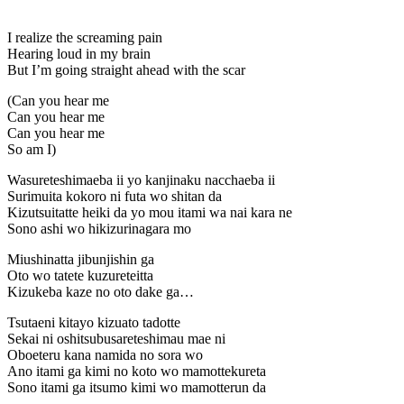
I realize the screaming pain
Hearing loud in my brain
But I’m going straight ahead with the scar
(Can you hear me
Can you hear me
Can you hear me
So am I)
Wasureteshimaeba ii yo kanjinaku nacchaeba ii
Surimuita kokoro ni futa wo shitan da
Kizutsuitatte heiki da yo mou itami wa nai kara ne
Sono ashi wo hikizurinagara mo
Miushinatta jibunjishin ga
Oto wo tatete kuzureteitta
Kizukeba kaze no oto dake ga…
Tsutaeni kitayo kizuato tadotte
Sekai ni oshitsubusareteshimau mae ni
Oboeteru kana namida no sora wo
Ano itami ga kimi no koto wo mamottekureta
Sono itami ga itsumo kimi wo mamotterun da