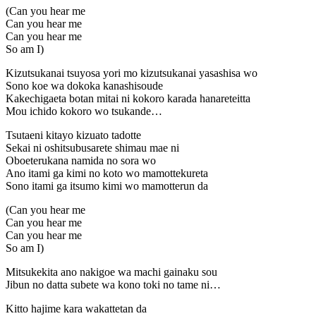
(Can you hear me
Can you hear me
Can you hear me
So am I)
Kizutsukanai tsuyosa yori mo kizutsukanai yasashisa wo
Sono koe wa dokoka kanashisoude
Kakechigaeta botan mitai ni kokoro karada hanareteitta
Mou ichido kokoro wo tsukande…
Tsutaeni kitayo kizuato tadotte
Sekai ni oshitsubusarete shimau mae ni
Oboeterukana namida no sora wo
Ano itami ga kimi no koto wo mamottekureta
Sono itami ga itsumo kimi wo mamotterun da
(Can you hear me
Can you hear me
Can you hear me
So am I)
Mitsukekita ano nakigoe wa machi gainaku sou
Jibun no datta subete wa kono toki no tame ni…
Kitto hajime kara wakattetan da