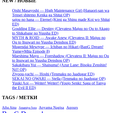
NEW / НОВЫЕ
Oishi Masayoshi — High Maintenance Girl (Hanaori-san wa
Tensei shitemo Kenka ga Shitai OP)
sajou no hana — Eternel (Kimi ga Shinu made Koi wo Shitai
ED)
Goulding Ellie — Destiny (Clevatess Majuu no Ou to Akago
to Shikabane no Yuusha ED)
MYTH & ROID — Awake Anew (Clevatess II: Majuu no
Ou to Itsuwari no Yuusha Denshou ED)
Mugendai Mewtype — Ichiban no Hikari (BanG Dream!
Yume∞Mita Episode 8)
Maeshima Mayu — Foreshadow (Clevatess II: Majuu no Ou
to Itsuwari no Yuusha Denshou OP)
Sakakibara Yui — Shaisuma! (Azur Lane: Bisoku Zenshin!
Ni!! OP)
Ziyoou-vachi — Hoshi (Tenmaku no Jaadugar ED)
SEKAI NO OWARI — Stella (Tenmaku no Jaadugar OP)
Yuuki Aoi — Weiter! Weiter! (Youjo Senki: Saga of Tanya
the Evil II ED)
TAGS / МЕТКИ
Aoyama Nagisa
Aqours
Aiba Aina
Amamiya Sora