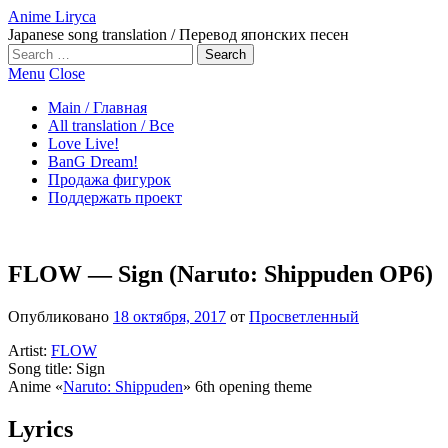
Anime Liryca
Japanese song translation / Перевод японских песен
Search
on:
Menu
Close
Main / Главная
All translation / Все
Love Live!
BanG Dream!
Продажа фигурок
Поддержать проект
FLOW — Sign (Naruto: Shippuden OP6)
Опубликовано
18 октября, 2017
от
Просветленный
Artist:
FLOW
Song title: Sign
Anime «
Naruto: Shippuden
» 6th opening theme
Lyrics