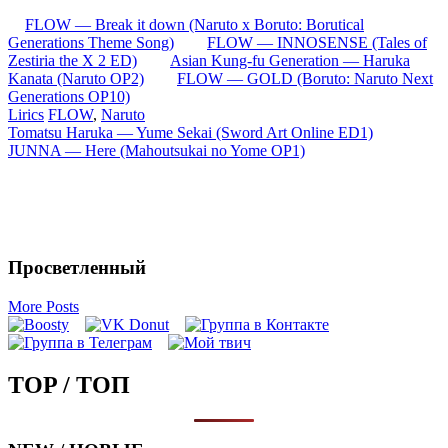
FLOW — Break it down (Naruto x Boruto: Borutical
Generations Theme Song)
FLOW — INNOSENSE (Tales of
Zestiria the X 2 ED)
Asian Kung-fu Generation — Haruka
Kanata (Naruto OP2)
FLOW — GOLD (Boruto: Naruto Next
Generations OP10)
Lirics
FLOW
,
Naruto
Запись
Tomatsu Haruka — Yume Sekai (Sword Art Online ED1)
JUNNA — Here (Mahoutsukai no Yome OP1)
навигация
Просветленный
More Posts
TOP / ТОП