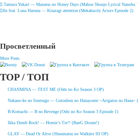
Запись
Tamura Yukari — Manatsu no Honey Days (Mahou Shoujo Lyrical Nanoha: T
Jin feat. Luna Haruna — Kisaragi attention (Mekakucity Actors Episode 2)
навигация
Просветленный
More Posts
TOP / ТОП
CHANMINA — TEST ME (Oshi no Ko Season 3 OP)
Nakano-ke no Itsutsugo — Gotoubun no Hanayome ~Arigatou no Hana~
B-Komachi — B no Revenge (Oshi no Ko Season 3 Episode 1)
Ikka Dumb Rock! — Homie’s Tie!! (BanG Dream!)
GLAY — Dead Or Alive (Shuumatsu no Walküre III OP)