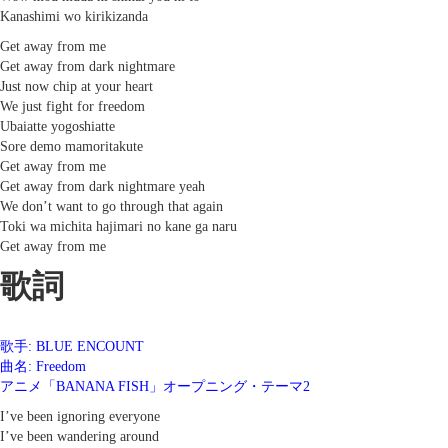
Kanashimi wo kirikizanda
Get away from me
Get away from dark nightmare
Just now chip at your heart
We just fight for freedom
Ubaiatte yogoshiatte
Sore demo mamoritakute
Get away from me
Get away from dark nightmare yeah
We don’t want to go through that again
Toki wa michita hajimari no kane ga naru
Get away from me
歌詞
歌手: BLUE ENCOUNT
曲名: Freedom
アニメ「BANANA FISH」オープニング・テーマ2
I’ve been ignoring everyone
I’ve been wandering around