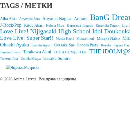
TAGS / МЕТКИ
BanG Drea
Aoyama Nagisa
Aqours
Aiba Aina
Amamiya Sora
J-Rock/Pop
Kitou Akari
Liell
Kurosawa Tomoyo
Kubota Miyu
Kusunoki Tomori
Love Live! Nijigasaki High School Idol Doukouka
Love Live! Super Star!!
Miz
Misaki Nako
Maeda Kaori
Minase Inori
Ohashi Ayaka
Onishi Aguri
Ootsuka Sae
Poppin'Party
Roselia
Sagara May
THE iDOLM@STE
Terakawa Aimi
THE iDOLM@STER
Tanaka Chiemi
Uesaka Sumire
Uchida Maaya
Tsumugi Risa
© 2026 Anime Liryca. Все права защищены.