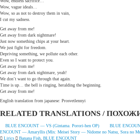
Wow, endless sacrifice…
Wow, vague ideals…
Wow, so as not to destroy them in vain,
I cut my sadness.
Get away from me!
Get away from dark nightmare!
Just now something chips at your heart.
We just fight for freedom.
Depriving something, we pollute each other.
Even so I want to protect you.
Get away from me!
Get away from dark nightmare, yeah!
We don’t want to go through that again.
Time is up… the bell is ringing, heralding the beginning.
Get away from me!
English translation from japanese: Prosvetlennyi
RELATED TRANSLATIONS / ПОХОЖ
BLUE ENCOUNT — VS (Gintama. Porori-hen OP)
BLUE ENCOUNT —
ENCOUNT — Amaryllis (Mix: Meisei Story — Nidome no Natsu, Sora no M
Lirics
Banana Fish
,
BLUE ENCOUNT