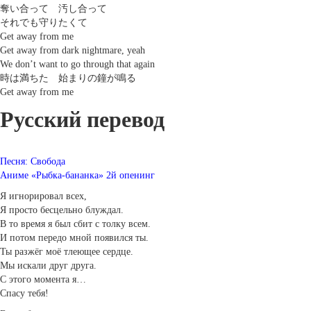
奪い合って 汚し合って
それでも守りたくて
Get away from me
Get away from dark nightmare, yeah
We don’t want to go through that again
時は満ちた 始まりの鐘が鳴る
Get away from me
Русский перевод
Песня: Свобода
Аниме «Рыбка-бананка» 2й опенинг
Я игнорировал всех,
Я просто бесцельно блуждал.
В то время я был сбит с толку всем.
И потом передо мной появился ты.
Ты разжёг моё тлеющее сердце.
Мы искали друг друга.
С этого момента я…
Спасу тебя!