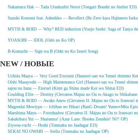
Nakamura Hak — Tada Utsukushii Noroi (Tongari Boushi no Atelier ED)
Suzuki Konomi feat. Ashnikko — Recollect (Re:Zero kara Hajimeru Iseka
MYTH & ROID — Why? RED induction (Youjo Senki: Saga of Tanya the
YOASOBI — IDOL (Oshi no Ko OP)
B-Komachi — Sign wa B (Oshi no Ko Insert Song)
NEW / НОВЫЕ
Uchida Maaya — Very Good Encount (Hanaori-san wa Tensei shitemo Ken
Oishi Masayoshi — High Maintenance Girl (Hanaori-san wa Tensei shitem
sajou no hana — Eternel (Kimi ga Shinu made Koi wo Shitai ED)
Goulding Ellie — Destiny (Clevatess Majuu no Ou to Akago to Shikaban
MYTH & ROID — Awake Anew (Clevatess II: Majuu no Ou to Itsuwari 
Mugendai Mewtype — Ichiban no Hikari (BanG Dream! Yume∞Mita Epis
Maeshima Mayu — Foreshadow (Clevatess II: Majuu no Ou to Itsuwari n
Sakakibara Yui — Shaisuma! (Azur Lane: Bisoku Zenshin! Ni!! OP)
Ziyoou-vachi — Hoshi (Tenmaku no Jaadugar ED)
SEKAI NO OWARI — Stella (Tenmaku no Jaadugar OP)