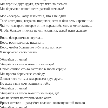
Мы терпим друг друга, требуя чего-то взамен.
Мы боремся с нашей нестираемой печалью!
Моё «вечера», когда я заметил, что я не один…
Твоё «сегодня», когда ты поднялся, хоть и был весь израненный…
Чьё-то «завтра», которое он не переживёт, хоть и хочет жить…
Чтобы больше никогда не отпускать их, давай идти дальше.
Вооо, безграничная жертва…
Вооо, расплывчатые идеалы…
Вооо, чтобы больше не губить их попусту,
Я искромсал свою печаль.
Убирайся от меня!
Убирайся из этого тёмного кошмара!
Прямо сейчас что-то застряло в твоём сердце.
Мы просто боремся за свободу.
Лишая чего-то, мы замарываем друг друга.
Но даже так я хочу защитить тебя.
Убирайся от меня!
Убирайся из этого тёмного кошмара, да!
Мы не хотим повторять этого опять.
Время истекло… раздаётся колокол, возвещающий начало.
Убирайся от меня!