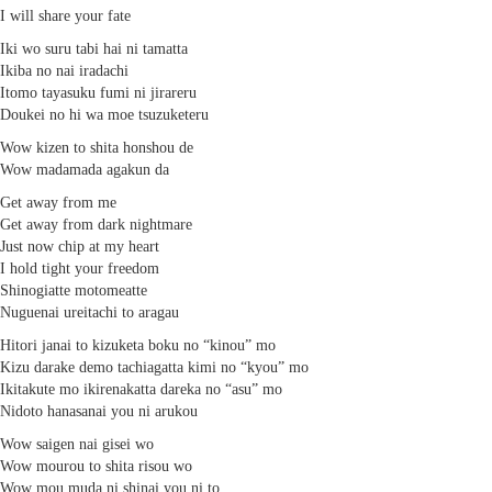
I will share your fate
Iki wo suru tabi hai ni tamatta
Ikiba no nai iradachi
Itomo tayasuku fumi ni jirareru
Doukei no hi wa moe tsuzuketeru
Wow kizen to shita honshou de
Wow madamada agakun da
Get away from me
Get away from dark nightmare
Just now chip at my heart
I hold tight your freedom
Shinogiatte motomeatte
Nuguenai ureitachi to aragau
Hitori janai to kizuketa boku no “kinou” mo
Kizu darake demo tachiagatta kimi no “kyou” mo
Ikitakute mo ikirenakatta dareka no “asu” mo
Nidoto hanasanai you ni arukou
Wow saigen nai gisei wo
Wow mourou to shita risou wo
Wow mou muda ni shinai you ni to