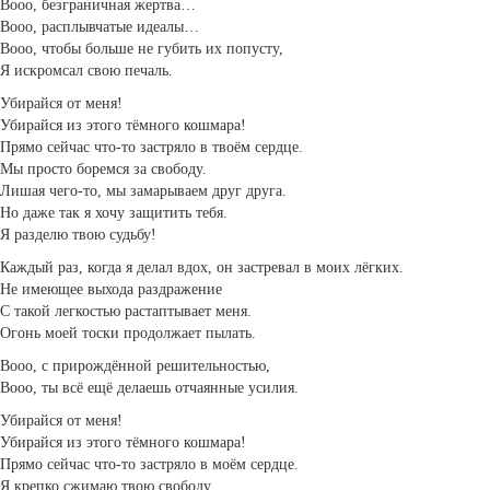
Вооо, безграничная жертва…
Вооо, расплывчатые идеалы…
Вооо, чтобы больше не губить их попусту,
Я искромсал свою печаль.
Убирайся от меня!
Убирайся из этого тёмного кошмара!
Прямо сейчас что-то застряло в твоём сердце.
Мы просто боремся за свободу.
Лишая чего-то, мы замарываем друг друга.
Но даже так я хочу защитить тебя.
Я разделю твою судьбу!
Каждый раз, когда я делал вдох, он застревал в моих лёгких.
Не имеющее выхода раздражение
С такой легкостью растаптывает меня.
Огонь моей тоски продолжает пылать.
Вооо, с прирождённой решительностью,
Вооо, ты всё ещё делаешь отчаянные усилия.
Убирайся от меня!
Убирайся из этого тёмного кошмара!
Прямо сейчас что-то застряло в моём сердце.
Я крепко сжимаю твою свободу.