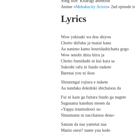
Song title: Kisaragi attention
Anime «
Mekakucity Actors
» 2nd episode i
Lyrics
Wow yukisaki wa dou shiyou
Chotto shifuku ja mazui kana
Aa nanimo kamo houridashichatta gogo
Wow senobi shita hiiru ja
Chotto fumidashi ni kui kara sa
Sukoshi rafu ni fuudo tsukete
Barenai you ni ikou
Shoutengai rojiura e nukete
Aa nandaka dokidoki shichaisou da
Fui ni kaze ga fuitara fuudo ga nugete
Sugusama kanshuu mesen da
«Yappa itsumodoori no
Shuumatsu ni nacchaisou desu»
Sanzan da naa yametai naa
Manin onrei! nante yuu kedo