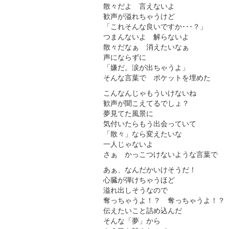
散々だよ 言えないよ
歓声が溢れちゃうけど
「これそんな良いですか･･･？」
つまんないよ 解らないよ
散々だなぁ 消えたいなぁ
声にならずに
「嫌だ。涙が出ちゃうよ」
そんな言葉で ポケットを埋めた
こんなんじゃもういけないね
歓声が聞こえてるでしょ？
夢見てた風景に
気付いたらもう出会っていて
「散々」なら変えたいな
一人じゃないよ
さぁ かっこつけないような言葉で
あぁ、なんだかいけそうだ！
心臓が弾けちゃうほど
溢れ出しそうなので
奪っちゃうよ！？ 奪っちゃうよ！？
伝えたいこと詰め込んだ
そんな「夢」から