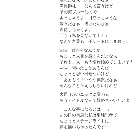
散々だなぁ 辞めたいなぁ
満員御礼！ なんて言うけど
その実ブルーなので
困っちゃうよ 目立っちゃうな
散々だなぁ 逃げたいなぁ
期待しちゃうよ。
「もう私を見ないで！！」
なんて言葉も ポケットにしまおう。
wow 昔からなんでか
ちょっと人目を惹くんだよなぁ
それもまぁ、もう慣れ始めてしまいそ
wow 聞いたことあるんだ
ちょっと思い出せないけど
「あぁもう！いやな体質だなぁ」
そんなこと言えもしないけれど
大通りがパニックに変わる
もうアイドルなんて辞めちゃいたいよ
「こんな事になるとは･･･」
あの日の馬鹿な私は単純思考で
ちょっとステージライトに
夢を描いちゃったんです･･･