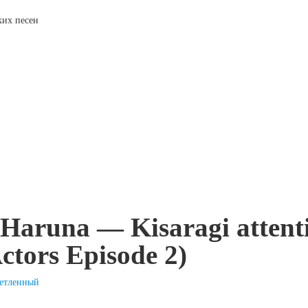
ских песен
a Haruna — Kisaragi attent
ctors Episode 2)
етленный