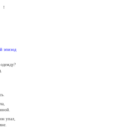
！！
й эпизод
 одежду?
д.
сь.
ла,
анной.
он упал,
мне.