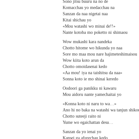
Sono jitsu buuru na no de
Komacchau yo medacchau na
Sanzan da naa nigetai naa
Kitai shichau yo
«Mou watashi wo minai de!!»
Nante kotoba mo poketto ni shimaou
Wow mukashi kara nandeka
Chotto hitome wo hikunda yo naa
Sore mo maa mou nare hajimeteshimaisou
Wow kiita koto arun da
Chotto omoidasenai kedo
«Aa mou! iya na taishitsu da naa»
Sonna koto ie mo shinai keredo
Oodoori ga panikku ni kawaru
Mou aidoru nante yamechaitai yo
«Konna koto ni naru to wa…»
Ano hi no baka na watashi wa tanjun shiko
Chotto suteeji raito ni
Yume wo egaichattan desu…
Sanzan da yo ienai yo
Kansei ga afurechau kedo