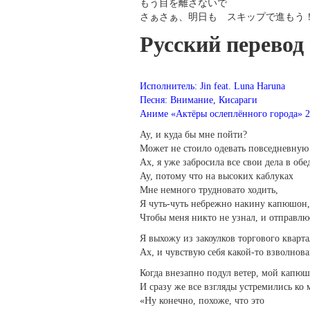
もう目を離さないで
さぁさぁ、明日も スキップで進もう
Русский перевод
Исполнитель: Jin feat. Luna Haruna
Песня: Внимание, Кисараги
Аниме «Актёры ослеплённого города» 2
Ау, и куда бы мне пойти?
Может не стоило одевать повседневную
Ах, я уже забросила все свои дела в обе
Ау, потому что на высоких каблуках
Мне немного трудновато ходить,
Я чуть-чуть небрежно накину капюшон,
Чтобы меня никто не узнал, и отправлю
Я выхожу из закоулков торгового кварта
Ах, и чувствую себя какой-то взволнов
Когда внезапно подул ветер, мой капюш
И сразу же все взгляды устремились ко 
«Ну конечно, похоже, что это