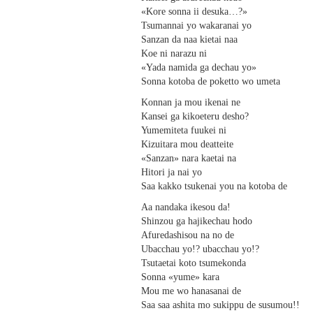
«Kore sonna ii desuka…?»
Tsumannai yo wakaranai yo
Sanzan da naa kietai naa
Koe ni narazu ni
«Yada namida ga dechau yo»
Sonna kotoba de poketto wo umeta
Konnan ja mou ikenai ne
Kansei ga kikoeteru desho?
Yumemiteta fuukei ni
Kizuitara mou deatteite
«Sanzan» nara kaetai na
Hitori ja nai yo
Saa kakko tsukenai you na kotoba de
Aa nandaka ikesou da!
Shinzou ga hajikechau hodo
Afuredashisou na no de
Ubacchau yo!? ubacchau yo!?
Tsutaetai koto tsumekonda
Sonna «yume» kara
Mou me wo hanasanai de
Saa saa ashita mo sukippu de susumou!!