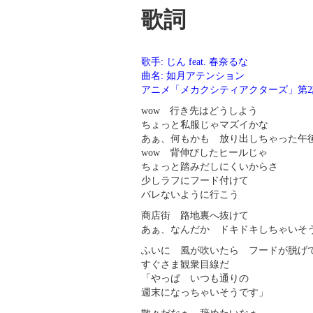
歌詞
歌手: じん feat. 春奈るな
曲名: 如月アテンション
アニメ「メカクシティアクターズ」第
wow 行き先はどうしよう
ちょっと私服じゃマズイかな
あぁ、何もかも 放り出しちゃった午
wow 背伸びしたヒールじゃ
ちょっと踏みだしにくいからさ
少しラフにフード付けて
バレないように行こう
商店街 路地裏へ抜けて
あぁ、なんだか ドキドキしちゃいそ
ふいに 風が吹いたら フードが脱
すぐさま観衆目線だ
「やっぱ いつも通りの
週末になっちゃいそうです」