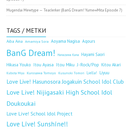
Mugendai Mewtype — TearJerker (BanG Dream! Yume∞Mita Episode 7)
TAGS / МЕТКИ
Aoyama Nagisa
Aqours
Aiba Aina
Amamiya Sora
BanG Dream!
Hayami Saori
Hanazawa Kana
Itou Miku
J-Rock/Pop
Hikasa Youko
Itou Ayasa
Kitou Akari
Liyuu
Kurosawa Tomoyo
Liella!
Kubota Miyu
Kusunoki Tomori
Love Live! Hasunosora Jogakuin School Idol Club
Love Live! Nijigasaki High School Idol
Doukoukai
Love Live! School Idol Project
Love Live! Sunshine!!