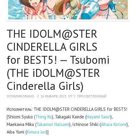
BANG DREAM!
ПРОДАЖА ФИГУРОК
THE IDOLM@STER
ПОДДЕРЖАТЬ ПРОЕКТ
CINDERELLA GIRLS
for BEST5! — Tsubomi
(THE iDOLM@STER
Cinderella Girls)
ОПУБЛИКОВАНО
16 ЯНВАРЯ, 2021
ОТ
ПРОСВЕТЛЕННЫЙ
Исполнитель: THE IDOLM@STER CINDERELLA GIRLS for BEST5!
[Shiomi Syuko (
Thing Ru
), Takagaki Kaede (
Hayami Saori
),
Maekawa Miku (
Takamori Natsumi
), Ichinose Shiki (
Aihara Kotomi
),
Aiba Yumi (
Kimura Juri
)]