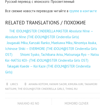
Русский перевод с японского: Просветленный
Все свежие новости переводов читайте в
группе в контакте
RELATED TRANSLATIONS / ПОХОЖИЕ
THE IDOLM@STER CINDERELLA MASTER Absolute NIne —
Absolute NIne (THE iDOLM@STER Cinderella Girls)
Jougasaki Mika, Kanzaki Ranko, Maekawa Miku, Ninomiya Asuka,
Ichinose Shiki — EVERMORE (THE iDOLM@STER Cinderella Girls
OST)
Shiomi Syuko, Tachibana Arisu, Matsunaga Ryo — Natsu
Koi -NATSU KOI- (THE iDOLM@STER Cinderella Girls OST)
Takagaki Kaede — Koi Kaze (THE iDOLM@STER Cinderella
Girls)
LIRICS
AIHARA KOTOMI
,
HAYAMI SAORI
,
KIMURA JURI
,
TAKAMORI
NATSUMI
,
THE IDOLM@STER CINDERELLA GIRLS
,
THING RU
NAKANO-KE NO
MOMOIRO CLOVER