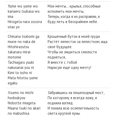
Yume wo yume wo
Мои мечты… крылья, способные
kanaeru tsubasa wo
исполнить мои мечты,
ima
Теперь, когда я их расправлю, я
Hirogeta nara oozora
буду петь в бескрайнем небе.
utau yo
Chiisana tsubomi ga
Крошечный бутон в моей груди
mune no naka de
Растёт лепесток за лепестком, ища
Hitohirazutsu
своё будущее.
takanaru mirai
Чтобы не лишиться смелости
motome
подняться,
Tachiagaru yuuki
Я вместе с тобой
nakusanai you ni
Нарисую ещё одну мечту!
Kimi to issho ni
Mata hitotsu yume
egaku
Itsumo no michi
Забравшись на пешеходный мост,
hodoukyou
По которому я всегда хожу, я
Nobotte miageta
подняла взгляд
Maarui tsuki no akari
И поняла всю ослепительность
no mabushisa
света круглой луны.