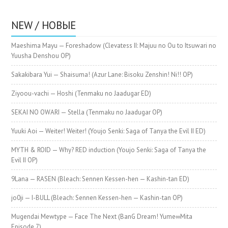
NEW / НОВЫЕ
Maeshima Mayu — Foreshadow (Clevatess II: Majuu no Ou to Itsuwari no
Yuusha Denshou OP)
Sakakibara Yui — Shaisuma! (Azur Lane: Bisoku Zenshin! Ni!! OP)
Ziyoou-vachi — Hoshi (Tenmaku no Jaadugar ED)
SEKAI NO OWARI — Stella (Tenmaku no Jaadugar OP)
Yuuki Aoi — Weiter! Weiter! (Youjo Senki: Saga of Tanya the Evil II ED)
MYTH & ROID — Why? RED induction (Youjo Senki: Saga of Tanya the
Evil II OP)
9Lana — RASEN (Bleach: Sennen Kessen-hen — Kashin-tan ED)
jo0ji — I-BULL (Bleach: Sennen Kessen-hen — Kashin-tan OP)
Mugendai Mewtype — Face The Next (BanG Dream! Yume∞Mita
Episode 7)