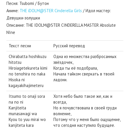
Песня: Tsubomi / Бутон
Аниме:
THE iDOLM@STER Cinderella Girls
/ Идол мастер:
Девушки-золушки
Описание: THE IDOLM@STER CINDERELLA MASTER Absolute
NIne
Текст песни
Русский перевод
Chirabatta hoshikuzu
Одна из множества разбросанных
hitotsu
звёздочек,
Hiroiagetekureta kimi
Когда ты её подобрала,
no tenohira no naka
Начала тайком сверкать в твоей
Hisoka ni
ладони.
kagayakihajimeteru
Itsumo to onaji sora
Хотя небо было такое же, как и
na no ni
всегда,
Kanjiteita
Но я почувствовала в своей груди
munasawagi wa
волнение,
Kyou to yuu mirai wo
Потому что у меня было ощущение,
kanjiteta kara
что сегодня наступило будущее.