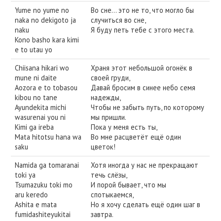
Yume no yume no
Во сне… это не то, что могло бы
naka no dekigoto ja
случиться во сне,
naku
Я буду петь тебе с этого места.
Kono basho kara kimi
e to utau yo
Chiisana hikari wo
Храня этот небольшой огонёк в
mune ni daite
своей груди,
Aozora e to tobasou
Давай бросим в синее небо семя
kibou no tane
надежды,
Ayundekita michi
Чтобы не забыть путь, по которому
wasurenai you ni
мы пришли.
Kimi ga ireba
Пока у меня есть ты,
Mata hitotsu hana wa
Во мне расцветёт ещё один
saku
цветок!
Namida ga tomaranai
Хотя иногда у нас не прекращают
toki ya
течь слёзы,
Tsumazuku toki mo
И порой бывает, что мы
aru keredo
спотыкаемся,
Ashita e mata
Но я хочу сделать ещё один шаг в
fumidashiteyukitai
завтра.