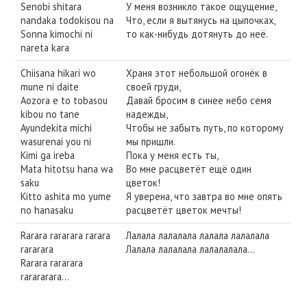
Senobi shitara
У меня возникло такое ощущение,
nandaka todokisou na
Что, если я вытянусь на цыпочках,
Sonna kimochi ni
то как-нибудь дотянуть до неё.
nareta kara
Chiisana hikari wo
Храня этот небольшой огонёк в
mune ni daite
своей груди,
Aozora e to tobasou
Давай бросим в синее небо семя
kibou no tane
надежды,
Ayundekita michi
Чтобы не забыть путь, по которому
wasurenai you ni
мы пришли.
Kimi ga ireba
Пока у меня есть ты,
Mata hitotsu hana wa
Во мне расцветёт ещё один
saku
цветок!
Kitto ashita mo yume
Я уверена, что завтра во мне опять
no hanasaku
расцветёт цветок мечты!
Rarara rararara rarara
Лалала лалалала лалала лалалала
rararara
Лалала лалалала лалалалала…
Rarara rararara
rarararara…