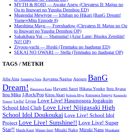
MYTH & ROID — Awake Anew (Clevatess II: Majuu no
Ou to Itsuwari no Yuusha Denshou ED)
Mugendai Mewtype — Ichiban no Hikari (BanG Dream!
Yume∞Mita Episode 8)
Maeshima Mayu — Foreshadow (Clevatess II: Majuu no Ou
to Itsuwari no Yuusha Denshou OP)
Sakakibara Yui — Shaisuma! (Azur Lane: Bisoku Zenshin!
Ni!! OP)
Ziyoou-vachi — Hoshi (Tenmaku no Jaadugar ED)
SEKAI NO OWARI — Stella (Tenmaku no Jaadugar OP)
TAGS / МЕТКИ
BanG
Aoyama Nagisa
Aqours
Aiba Aina
Amamiya Sora
Dream!
Hayami Saori
Hikasa Youko
Itou Ayasa
Hanazawa Kana
Itou Miku
J-Rock/Pop
Kitou Akari
Kurosawa Tomoyo
Kubota Miyu
Kusunoki
Love Live! Hasunosora Jogakuin
Liyuu
Liella!
Tomori
Love Live! Nijigasaki High
School Idol Club
School Idol Doukoukai
Love Live! School Idol
Love Live! Sunshine!!
Love Live! Super
Project
Star!!
Mizuki Nana
Misaki Nako
Maeda Kaori
Minase Inori
Murakami