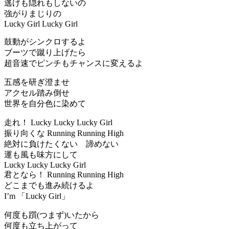
逃げも隠れもしないの
強がりまじりの
Lucky Girl Lucky Girl
鼓動がシンクロするよ
ブーツで蹴り上げたら
超音速でピンチもチャンスに変えるよ
五感を研ぎ澄ませ
アクセル踏み倒せ
世界を自分色に染めて
走れ！ Lucky Lucky Lucky Girl
振り向くな Running Running High
絶対に負けたくない 諦めない
運も風も味方にして
Lucky Lucky Lucky Girl
君となら！ Running Running High
どこまでも進み続けるよ
I’m 「Lucky Girl」
何度も躓(つまず)いたから
何度も立ち上がって