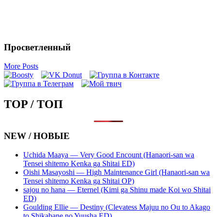
Просветленный
More Posts
TOP / ТОП
NEW / НОВЫЕ
Uchida Maaya — Very Good Encount (Hanaori-san wa
Tensei shitemo Kenka ga Shitai ED)
Oishi Masayoshi — High Maintenance Girl (Hanaori-san wa
Tensei shitemo Kenka ga Shitai OP)
sajou no hana — Eternel (Kimi ga Shinu made Koi wo Shitai
ED)
Goulding Ellie — Destiny (Clevatess Majuu no Ou to Akago
to Shikabane no Yuusha ED)