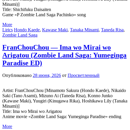
Minami)]
Title: Shichifuku Daisaiten
Game «P Zombie Land Saga Pachinko» song
More
Lirics
Hondo Kaede
,
Kawase Maki
,
Tanaka Minami
,
Taneda Risa
,
Zombie Land Saga
FranChouChou — Ima wo Mirai wo
Arigatou (Zombie Land Saga: Yumeginga
Paradise ED)
Опубликовано
28 июня, 2026
от
Просветленный
Artist: FranChouChou [Minamoto Sakura (Hondo Kaede), Nikaido
Saki (Tano Asami), Mizuno Ai (Taneda Risa), Konno Junko
(Kawase Maki), Yuugiri (Kinugawa Rika), Hoshikawa Lily (Tanaka
Minami)]
Title: Ima wo Mirai wo Arigatou
Anime movie «Zombie Land Saga: Yumeginga Paradise» ending
More