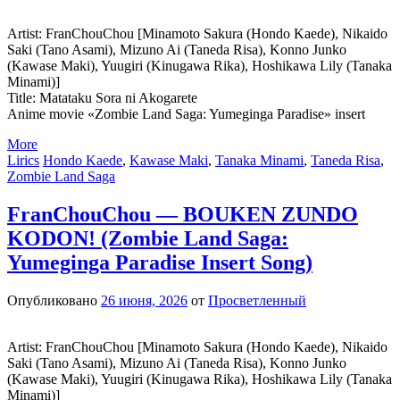
Artist: FranChouChou [Minamoto Sakura (Hondo Kaede), Nikaido
Saki (Tano Asami), Mizuno Ai (Taneda Risa), Konno Junko
(Kawase Maki), Yuugiri (Kinugawa Rika), Hoshikawa Lily (Tanaka
Minami)]
Title: Matataku Sora ni Akogarete
Anime movie «Zombie Land Saga: Yumeginga Paradise» insert
More
Lirics
Hondo Kaede
,
Kawase Maki
,
Tanaka Minami
,
Taneda Risa
,
Zombie Land Saga
FranChouChou — BOUKEN ZUNDO
KODON! (Zombie Land Saga:
Yumeginga Paradise Insert Song)
Опубликовано
26 июня, 2026
от
Просветленный
Artist: FranChouChou [Minamoto Sakura (Hondo Kaede), Nikaido
Saki (Tano Asami), Mizuno Ai (Taneda Risa), Konno Junko
(Kawase Maki), Yuugiri (Kinugawa Rika), Hoshikawa Lily (Tanaka
Minami)]