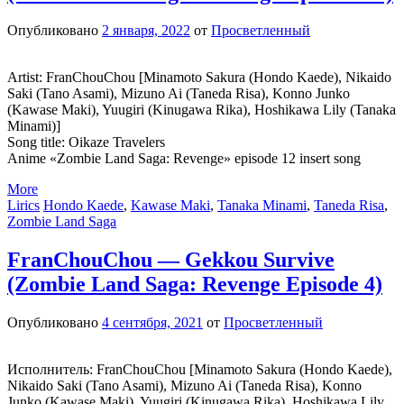
Опубликовано
2 января, 2022
от
Просветленный
Artist: FranChouChou [Minamoto Sakura (Hondo Kaede), Nikaido
Saki (Tano Asami), Mizuno Ai (Taneda Risa), Konno Junko
(Kawase Maki), Yuugiri (Kinugawa Rika), Hoshikawa Lily (Tanaka
Minami)]
Song title: Oikaze Travelers
Anime «Zombie Land Saga: Revenge» episode 12 insert song
More
Lirics
Hondo Kaede
,
Kawase Maki
,
Tanaka Minami
,
Taneda Risa
,
Zombie Land Saga
FranChouChou — Gekkou Survive
(Zombie Land Saga: Revenge Episode 4)
Опубликовано
4 сентября, 2021
от
Просветленный
Исполнитель: FranChouChou [Minamoto Sakura (Hondo Kaede),
Nikaido Saki (Tano Asami), Mizuno Ai (Taneda Risa), Konno
Junko (Kawase Maki), Yuugiri (Kinugawa Rika), Hoshikawa Lily