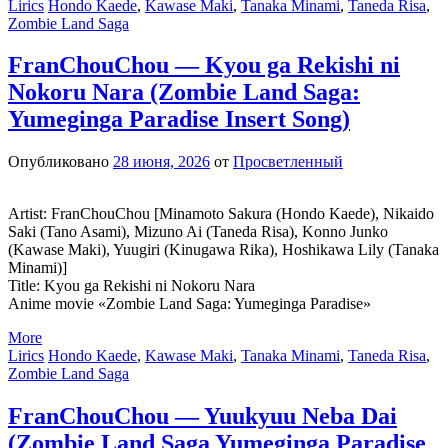
Lirics
Hondo Kaede
,
Kawase Maki
,
Tanaka Minami
,
Taneda Risa
,
Zombie Land Saga
FranChouChou — Kyou ga Rekishi ni
Nokoru Nara (Zombie Land Saga:
Yumeginga Paradise Insert Song)
Опубликовано
28 июня, 2026
от
Просветленный
Artist: FranChouChou [Minamoto Sakura (Hondo Kaede), Nikaido
Saki (Tano Asami), Mizuno Ai (Taneda Risa), Konno Junko
(Kawase Maki), Yuugiri (Kinugawa Rika), Hoshikawa Lily (Tanaka
Minami)]
Title: Kyou ga Rekishi ni Nokoru Nara
Anime movie «Zombie Land Saga: Yumeginga Paradise»
More
Lirics
Hondo Kaede
,
Kawase Maki
,
Tanaka Minami
,
Taneda Risa
,
Zombie Land Saga
FranChouChou — Yuukyuu Neba Dai
(Zombie Land Saga Yumeginga Paradise