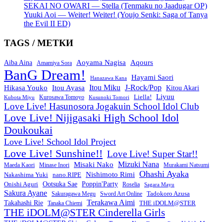
SEKAI NO OWARI — Stella (Tenmaku no Jaadugar OP)
Yuuki Aoi — Weiter! Weiter! (Youjo Senki: Saga of Tanya
the Evil II ED)
TAGS / МЕТКИ
Aoyama Nagisa
Aqours
Aiba Aina
Amamiya Sora
BanG Dream!
Hayami Saori
Hanazawa Kana
Itou Miku
J-Rock/Pop
Hikasa Youko
Itou Ayasa
Kitou Akari
Liyuu
Liella!
Kurosawa Tomoyo
Kubota Miyu
Kusunoki Tomori
Love Live! Hasunosora Jogakuin School Idol Club
Love Live! Nijigasaki High School Idol
Doukoukai
Love Live! School Idol Project
Love Live! Sunshine!!
Love Live! Super Star!!
Mizuki Nana
Misaki Nako
Maeda Kaori
Minase Inori
Murakami Natsumi
Ohashi Ayaka
Nishimoto Rimi
Nakashima Yuki
nano.RIPE
Onishi Aguri
Ootsuka Sae
Poppin'Party
Roselia
Sagara Mayu
Sakura Ayane
Sword Art Online
Tadokoro Azusa
Sakuragawa Megu
Terakawa Aimi
Takahashi Rie
THE iDOLM@STER
Tanaka Chiemi
THE iDOLM@STER Cinderella Girls