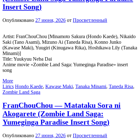
Insert Song)
Опубликовано
27 июня, 2026
от
Просветленный
Artist: FranChouChou [Minamoto Sakura (Hondo Kaede), Nikaido
Saki (Tano Asami), Mizuno Ai (Taneda Risa), Konno Junko
(Kawase Maki), Yuugiri (Kinugawa Rika), Hoshikawa Lily (Tanaka
Minami)]
Title: Yuukyuu Neba Dai
Anime movie «Zombie Land Saga: Yumeginga Paradise» insert
song
More
Lirics
Hondo Kaede
,
Kawase Maki
,
Tanaka Minami
,
Taneda Risa
,
Zombie Land Saga
FranChouChou — Matataku Sora ni
Akogarete (Zombie Land Saga:
Yumeginga Paradise Insert Song)
Опубликовано
27 июня, 2026
от
Просветленный