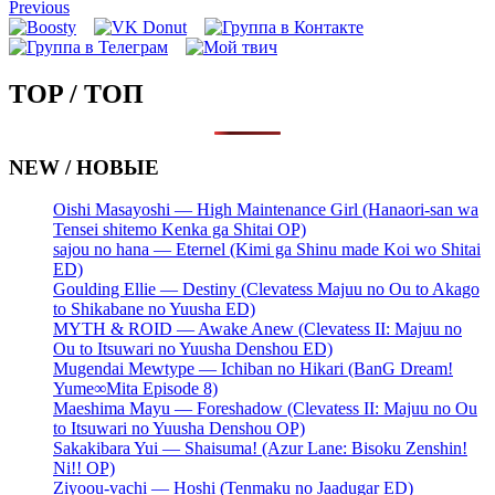
Запись
Previous
навигация
TOP / ТОП
NEW / НОВЫЕ
Oishi Masayoshi — High Maintenance Girl (Hanaori-san wa
Tensei shitemo Kenka ga Shitai OP)
sajou no hana — Eternel (Kimi ga Shinu made Koi wo Shitai
ED)
Goulding Ellie — Destiny (Clevatess Majuu no Ou to Akago
to Shikabane no Yuusha ED)
MYTH & ROID — Awake Anew (Clevatess II: Majuu no
Ou to Itsuwari no Yuusha Denshou ED)
Mugendai Mewtype — Ichiban no Hikari (BanG Dream!
Yume∞Mita Episode 8)
Maeshima Mayu — Foreshadow (Clevatess II: Majuu no Ou
to Itsuwari no Yuusha Denshou OP)
Sakakibara Yui — Shaisuma! (Azur Lane: Bisoku Zenshin!
Ni!! OP)
Ziyoou-vachi — Hoshi (Tenmaku no Jaadugar ED)