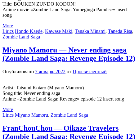
Title: BOUKEN ZUNDO KODON!
Anime movie «Zombie Land Saga: Yumeginga Paradise» insert
song
More
Lirics
Hondo Kaede
,
Kawase Maki
,
Tanaka Minami
,
Taneda Risa
,
Zombie Land Saga
Miyano Mamoru — Never ending saga
(Zombie Land Saga: Revenge Episode 12)
Опубликовано
7 января, 2022
от
Просветленный
Artist: Tatsumi Kotaro (Miyano Mamoru)
Song title: Never ending saga
Anime «Zombie Land Saga: Revenge» episode 12 insert song
More
Lirics
Miyano Mamoru
,
Zombie Land Saga
FranChouChou — Oikaze Travelers
(Zombie Land Saga: Revenge Episode 12)