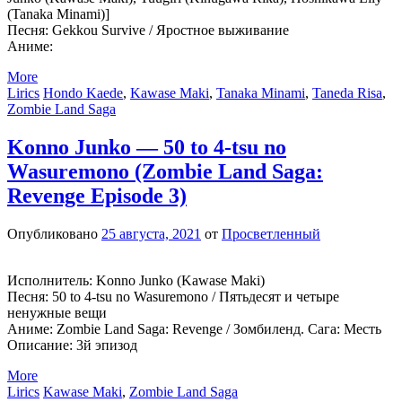
(Tanaka Minami)]
Песня: Gekkou Survive / Яростное выживание
Аниме:
More
Lirics
Hondo Kaede
,
Kawase Maki
,
Tanaka Minami
,
Taneda Risa
,
Zombie Land Saga
Konno Junko — 50 to 4-tsu no
Wasuremono (Zombie Land Saga:
Revenge Episode 3)
Опубликовано
25 августа, 2021
от
Просветленный
Исполнитель: Konno Junko (Kawase Maki)
Песня: 50 to 4-tsu no Wasuremono / Пятьдесят и четыре
ненужные вещи
Аниме: Zombie Land Saga: Revenge / Зомбиленд. Сага: Месть
Описание: 3й эпизод
More
Lirics
Kawase Maki
,
Zombie Land Saga