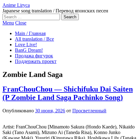
Anime Liryca
Japanese song translation / Перевод японских песен
Search
on:
Menu
Close
Main / Главная
All translation / Все
Love Live!
BanG Dream!
Продажа фигурок
Поддержать проект
Zombie Land Saga
FranChouChou — Shichifuku Dai Saiten
(P Zombie Land Saga Pachinko Song)
Опубликовано
30 июня, 2026
от
Просветленный
Artist: FranChouChou [Minamoto Sakura (Hondo Kaede), Nikaido
Saki (Tano Asami), Mizuno Ai (Taneda Risa), Konno Junko
(Kawase Maki), Yuugiri (Kinugawa Rika), Hoshikawa Lily (Tanaka