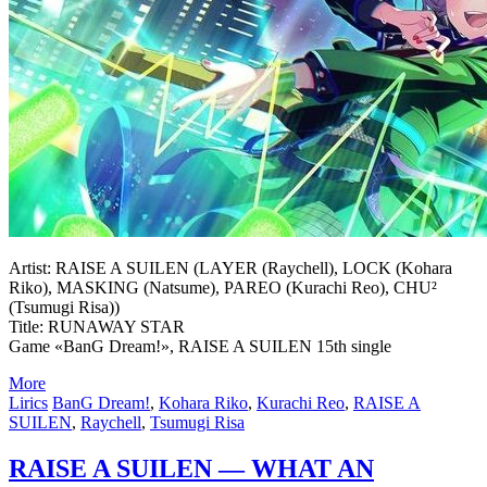
Artist: RAISE A SUILEN (LAYER (Raychell), LOCK (Kohara
Riko), MASKING (Natsume), PAREO (Kurachi Reo), CHU²
(Tsumugi Risa))
Title: RUNAWAY STAR
Game «BanG Dream!», RAISE A SUILEN 15th single
More
Lirics
BanG Dream!
,
Kohara Riko
,
Kurachi Reo
,
RAISE A
SUILEN
,
Raychell
,
Tsumugi Risa
RAISE A SUILEN — WHAT AN