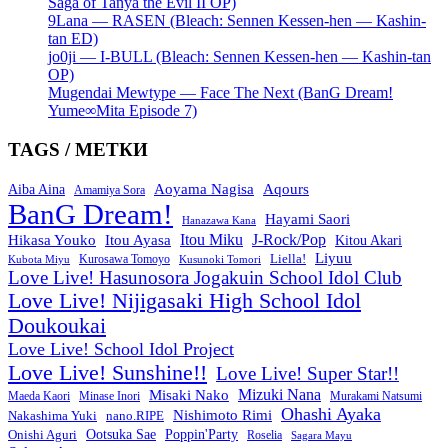
Saga of Tanya the Evil II OP)
9Lana — RASEN (Bleach: Sennen Kessen-hen — Kashin-
tan ED)
jo0ji — I-BULL (Bleach: Sennen Kessen-hen — Kashin-tan
OP)
Mugendai Mewtype — Face The Next (BanG Dream!
Yume∞Mita Episode 7)
TAGS / МЕТКИ
Aoyama Nagisa
Aqours
Aiba Aina
Amamiya Sora
BanG Dream!
Hayami Saori
Hanazawa Kana
Itou Miku
J-Rock/Pop
Hikasa Youko
Itou Ayasa
Kitou Akari
Liyuu
Liella!
Kurosawa Tomoyo
Kubota Miyu
Kusunoki Tomori
Love Live! Hasunosora Jogakuin School Idol Club
Love Live! Nijigasaki High School Idol
Doukoukai
Love Live! School Idol Project
Love Live! Sunshine!!
Love Live! Super Star!!
Mizuki Nana
Misaki Nako
Maeda Kaori
Minase Inori
Murakami Natsumi
Ohashi Ayaka
Nishimoto Rimi
Nakashima Yuki
nano.RIPE
Onishi Aguri
Ootsuka Sae
Poppin'Party
Roselia
Sagara Mayu