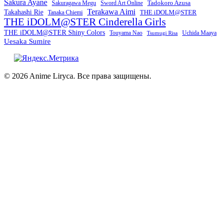
Sakura Ayane
Sword Art Online
Tadokoro Azusa
Sakuragawa Megu
Terakawa Aimi
Takahashi Rie
THE iDOLM@STER
Tanaka Chiemi
THE iDOLM@STER Cinderella Girls
THE iDOLM@STER Shiny Colors
Touyama Nao
Tsumugi Risa
Uchida Maaya
Uesaka Sumire
© 2026 Anime Liryca. Все права защищены.