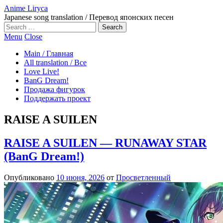
Anime Liryca
Japanese song translation / Перевод японских песен
Search
on:
Menu
Close
Main / Главная
All translation / Все
Love Live!
BanG Dream!
Продажа фигурок
Поддержать проект
RAISE A SUILEN
RAISE A SUILEN — RUNAWAY STAR
(BanG Dream!)
Опубликовано
10 июня, 2026
от
Просветленный