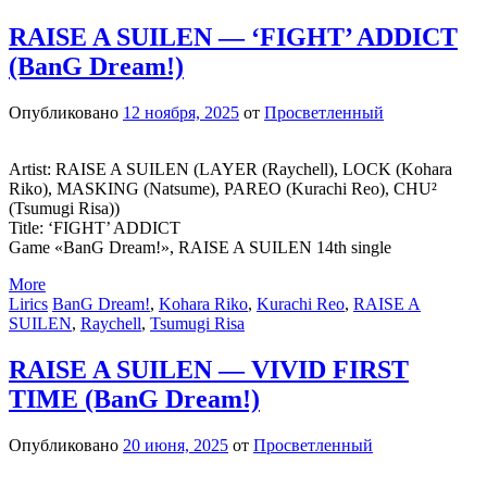
RAISE A SUILEN — ‘FIGHT’ ADDICT
(BanG Dream!)
Опубликовано
12 ноября, 2025
от
Просветленный
Artist: RAISE A SUILEN (LAYER (Raychell), LOCK (Kohara
Riko), MASKING (Natsume), PAREO (Kurachi Reo), CHU²
(Tsumugi Risa))
Title: ‘FIGHT’ ADDICT
Game «BanG Dream!», RAISE A SUILEN 14th single
More
Lirics
BanG Dream!
,
Kohara Riko
,
Kurachi Reo
,
RAISE A
SUILEN
,
Raychell
,
Tsumugi Risa
RAISE A SUILEN — VIVID FIRST
TIME (BanG Dream!)
Опубликовано
20 июня, 2025
от
Просветленный