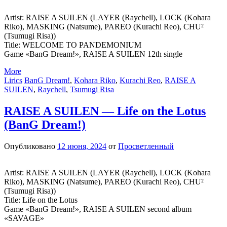
Artist: RAISE A SUILEN (LAYER (Raychell), LOCK (Kohara
Riko), MASKING (Natsume), PAREO (Kurachi Reo), CHU²
(Tsumugi Risa))
Title: WELCOME TO PANDEMONIUM
Game «BanG Dream!», RAISE A SUILEN 12th single
More
Lirics
BanG Dream!
,
Kohara Riko
,
Kurachi Reo
,
RAISE A
SUILEN
,
Raychell
,
Tsumugi Risa
RAISE A SUILEN — Life on the Lotus
(BanG Dream!)
Опубликовано
12 июня, 2024
от
Просветленный
Artist: RAISE A SUILEN (LAYER (Raychell), LOCK (Kohara
Riko), MASKING (Natsume), PAREO (Kurachi Reo), CHU²
(Tsumugi Risa))
Title: Life on the Lotus
Game «BanG Dream!», RAISE A SUILEN second album
«SAVAGE»