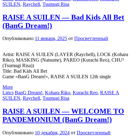
SUILEN
,
Raychell
,
Tsumugi Risa
RAISE A SUILEN — Bad Kids All Bet
(BanG Dream!)
Опубликовано
11 января, 2025
от
Просветленный
Artist: RAISE A SUILEN (LAYER (Raychell), LOCK (Kohara
Riko), MASKING (Natsume), PAREO (Kurachi Reo), CHU²
(Tsumugi Risa))
Title: Bad Kids All Bet
Game «BanG Dream!», RAISE A SUILEN 12th single
More
Lirics
BanG Dream!
,
Kohara Riko
,
Kurachi Reo
,
RAISE A
SUILEN
,
Raychell
,
Tsumugi Risa
RAISE A SUILEN — WELCOME TO
PANDEMONIUM (BanG Dream!)
Опубликовано
10 декабря, 2024
от
Просветленный