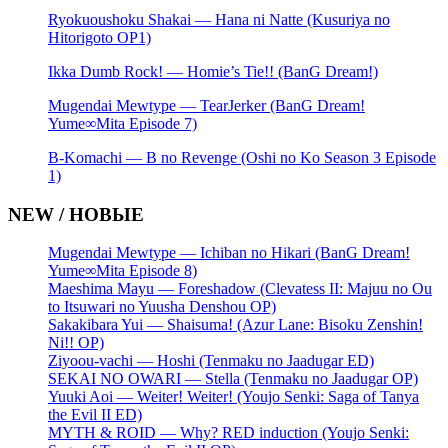
Ryokuoushoku Shakai — Hana ni Natte (Kusuriya no
Hitorigoto OP1)
Ikka Dumb Rock! — Homie’s Tie!! (BanG Dream!)
Mugendai Mewtype — TearJerker (BanG Dream!
Yume∞Mita Episode 7)
B-Komachi — B no Revenge (Oshi no Ko Season 3 Episode
1)
NEW / НОВЫЕ
Mugendai Mewtype — Ichiban no Hikari (BanG Dream!
Yume∞Mita Episode 8)
Maeshima Mayu — Foreshadow (Clevatess II: Majuu no Ou
to Itsuwari no Yuusha Denshou OP)
Sakakibara Yui — Shaisuma! (Azur Lane: Bisoku Zenshin!
Ni!! OP)
Ziyoou-vachi — Hoshi (Tenmaku no Jaadugar ED)
SEKAI NO OWARI — Stella (Tenmaku no Jaadugar OP)
Yuuki Aoi — Weiter! Weiter! (Youjo Senki: Saga of Tanya
the Evil II ED)
MYTH & ROID — Why? RED induction (Youjo Senki: