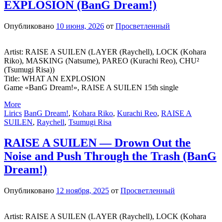
EXPLOSION (BanG Dream!)
Опубликовано
10 июня, 2026
от
Просветленный
Artist: RAISE A SUILEN (LAYER (Raychell), LOCK (Kohara
Riko), MASKING (Natsume), PAREO (Kurachi Reo), CHU²
(Tsumugi Risa))
Title: WHAT AN EXPLOSION
Game «BanG Dream!», RAISE A SUILEN 15th single
More
Lirics
BanG Dream!
,
Kohara Riko
,
Kurachi Reo
,
RAISE A
SUILEN
,
Raychell
,
Tsumugi Risa
RAISE A SUILEN — Drown Out the
Noise and Push Through the Trash (BanG
Dream!)
Опубликовано
12 ноября, 2025
от
Просветленный
Artist: RAISE A SUILEN (LAYER (Raychell), LOCK (Kohara