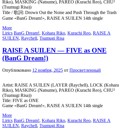
Riko), MASKING (Natsume), PAREO (Kurachi Reo), CHU²
(Tsumugi Risa))
Title / 歌詞: Drown Out the Noise and Push Through the Trash
Game «BanG Dream!», RAISE A SUILEN 14th single
More
Lirics
BanG Dream!
,
Kohara Riko
,
Kurachi Reo
,
RAISE A
SUILEN
,
Raychell
,
Tsumugi Risa
RAISE A SUILEN — FIVE as ONE
(BanG Dream!)
Опубликовано
12 ноября, 2025
от
Просветленный
Artist: RAISE A SUILEN (LAYER (Raychell), LOCK (Kohara
Riko), MASKING (Natsume), PAREO (Kurachi Reo), CHU²
(Tsumugi Risa))
Title: FIVE as ONE
Game «BanG Dream!», RAISE A SUILEN 14th single
More
Lirics
BanG Dream!
,
Kohara Riko
,
Kurachi Reo
,
RAISE A
SUILEN
,
Raychell
,
Tsumugi Risa