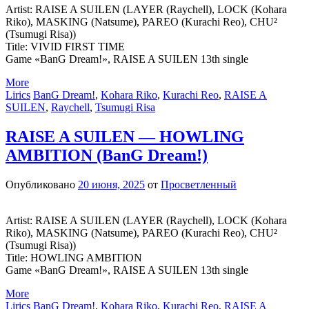
Artist: RAISE A SUILEN (LAYER (Raychell), LOCK (Kohara
Riko), MASKING (Natsume), PAREO (Kurachi Reo), CHU²
(Tsumugi Risa))
Title: VIVID FIRST TIME
Game «BanG Dream!», RAISE A SUILEN 13th single
More
Lirics
BanG Dream!
,
Kohara Riko
,
Kurachi Reo
,
RAISE A
SUILEN
,
Raychell
,
Tsumugi Risa
RAISE A SUILEN — HOWLING
AMBITION (BanG Dream!)
Опубликовано
20 июня, 2025
от
Просветленный
Artist: RAISE A SUILEN (LAYER (Raychell), LOCK (Kohara
Riko), MASKING (Natsume), PAREO (Kurachi Reo), CHU²
(Tsumugi Risa))
Title: HOWLING AMBITION
Game «BanG Dream!», RAISE A SUILEN 13th single
More
Lirics
BanG Dream!
,
Kohara Riko
,
Kurachi Reo
,
RAISE A