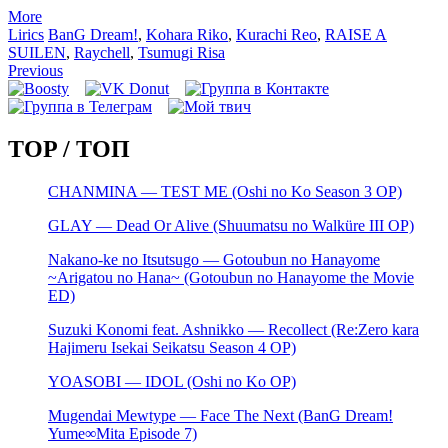
More
Lirics
BanG Dream!
,
Kohara Riko
,
Kurachi Reo
,
RAISE A
SUILEN
,
Raychell
,
Tsumugi Risa
Запись
Previous
навигация
TOP / ТОП
CHANMINA — TEST ME (Oshi no Ko Season 3 OP)
GLAY — Dead Or Alive (Shuumatsu no Walküre III OP)
Nakano-ke no Itsutsugo — Gotoubun no Hanayome
~Arigatou no Hana~ (Gotoubun no Hanayome the Movie
ED)
Suzuki Konomi feat. Ashnikko — Recollect (Re:Zero kara
Hajimeru Isekai Seikatsu Season 4 OP)
YOASOBI — IDOL (Oshi no Ko OP)
Mugendai Mewtype — Face The Next (BanG Dream!
Yume∞Mita Episode 7)