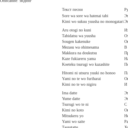
Описание: эндинг
Текст песни
Р
Sore wa sore wa hatenai tabi
Эт
Kimi wo sukuu yuusha no monogatari
Эт
Aru otogi no kuni
Из
Tabidatsu wa yuusha
От
Sougen kakenuke
Он
Mezasu wa ohimesama
В 
Makkura na doukutsu
П
Kaze fukiareru yama
На
Koeteku tsurugi wo kazashite
По
Hitomi ni utsuru yuuki no honoo
Пл
Yami no te wo furiharai
Он
Kimi no te wo nigiru
И 
Ima datte
Эт
Yume datte
Эт
Tsurugi wo te ni
С 
Kimi no koto
О
Mitsukeru yo
Н
Yami wo saite
Ра
Taoretatte
Хо