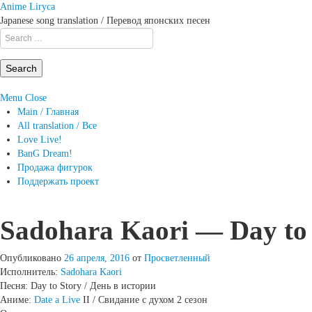
Anime Liryca
Japanese song translation / Перевод японских песен
Search
on:
Menu
Close
Main / Главная
All translation / Все
Love Live!
BanG Dream!
Продажа фигурок
Поддержать проект
Sadohara Kaori — Day to S
Опубликовано
26 апреля, 2016
от
Просветленный
Исполнитель:
Sadohara Kaori
Песня: Day to Story / День в истории
Аниме:
Date a Live
II / Свидание с духом 2 сезон