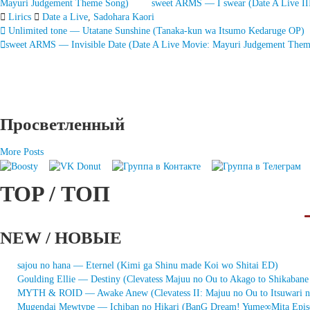
Mayuri Judgement Theme Song)
sweet ARMS — I swear (Date A Live II
Lirics
Date a Live
,
Sadohara Kaori
Запись
Unlimited tone — Utatane Sunshine (Tanaka-kun wa Itsumo Kedaruge OP)
sweet ARMS — Invisible Date (Date A Live Movie: Mayuri Judgement The
навигация
Просветленный
More Posts
TOP / ТОП
NEW / НОВЫЕ
sajou no hana — Eternel (Kimi ga Shinu made Koi wo Shitai ED)
Goulding Ellie — Destiny (Clevatess Majuu no Ou to Akago to Shikaban
MYTH & ROID — Awake Anew (Clevatess II: Majuu no Ou to Itsuwari 
Mugendai Mewtype — Ichiban no Hikari (BanG Dream! Yume∞Mita Epis