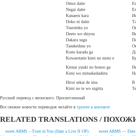
Omoi datte
Ег
Negai datte
Е
Kanaeru kara
Ис
Doko ni datte
Та
Tsureteku yo
Он
Deeto wo shiyou
Ве
Dakara sugu
По
Tasukedasu yo
Он
Kono karada ga
Да
Kowaretatte kimi no moto e
Бу
Kienai yuuki no honoo ga
Н
Kimi wo mitsukedashita
На
Hiroi sekai de ima
В
Kimi no te wo nigitta
Т
Русский перевод с японского: Просветленный
Все свежие новости переводов читайте в
группе в контакте
RELATED TRANSLATIONS / ПОХОЖ
sweet ARMS – Trust in You (Date a Live II OP)
sweet ARMS — Date a