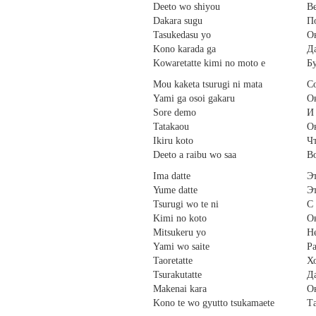
Deeto wo shiyou
Ве
Dakara sugu
По
Tasukedasu yo
Он
Kono karada ga
Да
Kowaretatte kimi no moto e
Бу
Mou kaketa tsurugi ni mata
С
Yami ga osoi gakaru
Он
Sore demo
И 
Tatakaou
Он
Ikiru koto
Чт
Deeto a raibu wo saa
Во
Ima datte
Эт
Yume datte
Эт
Tsurugi wo te ni
С 
Kimi no koto
О
Mitsukeru yo
Н
Yami wo saite
Ра
Taoretatte
Хо
Tsurakutatte
Да
Makenai kara
Он
Kono te wo gyutto tsukamaete
Та