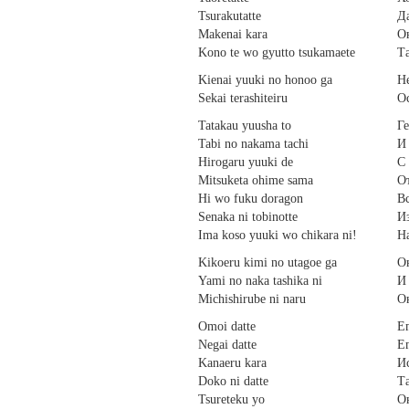
Tsurakutatte
Да
Makenai kara
Он
Kono te wo gyutto tsukamaete
Та
Kienai yuuki no honoo ga
Н
Sekai terashiteiru
Ос
Tatakau yuusha to
Ге
Tabi no nakama tachi
И
Hirogaru yuuki de
С
Mitsuketa ohime sama
О
Hi wo fuku doragon
Вс
Senaka ni tobinotte
Из
Ima koso yuuki wo chikara ni!
На
Kikoeru kimi no utagoe ga
О
Yami no naka tashika ni
И 
Michishirube ni naru
Он
Omoi datte
Ег
Negai datte
Е
Kanaeru kara
Ис
Doko ni datte
Та
Tsureteku yo
Он