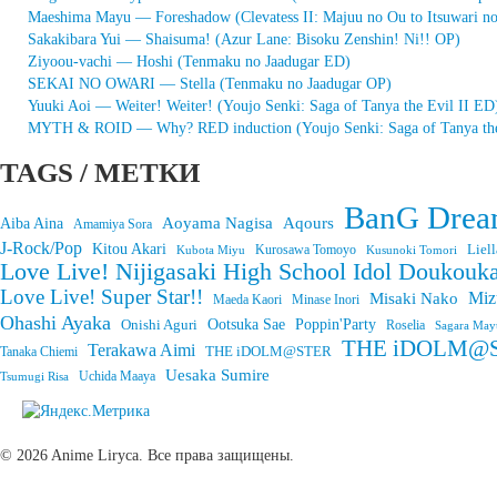
Maeshima Mayu — Foreshadow (Clevatess II: Majuu no Ou to Itsuwari n
Sakakibara Yui — Shaisuma! (Azur Lane: Bisoku Zenshin! Ni!! OP)
Ziyoou-vachi — Hoshi (Tenmaku no Jaadugar ED)
SEKAI NO OWARI — Stella (Tenmaku no Jaadugar OP)
Yuuki Aoi — Weiter! Weiter! (Youjo Senki: Saga of Tanya the Evil II ED
MYTH & ROID — Why? RED induction (Youjo Senki: Saga of Tanya the
TAGS / МЕТКИ
BanG Drea
Aoyama Nagisa
Aqours
Aiba Aina
Amamiya Sora
J-Rock/Pop
Kitou Akari
Liell
Kurosawa Tomoyo
Kubota Miyu
Kusunoki Tomori
Love Live! Nijigasaki High School Idol Doukouka
Love Live! Super Star!!
Miz
Misaki Nako
Maeda Kaori
Minase Inori
Ohashi Ayaka
Onishi Aguri
Ootsuka Sae
Poppin'Party
Roselia
Sagara May
THE iDOLM@STE
Terakawa Aimi
THE iDOLM@STER
Tanaka Chiemi
Uesaka Sumire
Tsumugi Risa
Uchida Maaya
© 2026 Anime Liryca. Все права защищены.