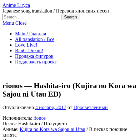
Anime Liryca
Japanese song translation / Перевод японских песен
Search
on:
Menu
Close
Main / Главная
All translation / Все
Love Live!
BanG Dream!
Продажа фигурок
Поддержать проект
rionos — Hashita-iro (Kujira no Kora wa
Sajou ni Utau ED)
Опубликовано
4 ноября, 2017
от
Просветленный
Исполнитель:
rionos
Песня: Hashita-iro / Полуцвета
Аниме:
Kujira no Kora wa Sajou ni Utau
/ В песках поющие
китята