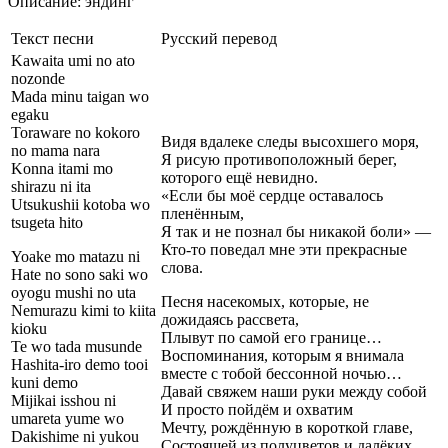
Описание: эндинг
Текст песни
Русский перевод
Kawaita umi no ato
nozonde
Mada minu taigan wo
egaku
Toraware no kokoro
Видя вдалеке следы высохшего моря,
no mama nara
Я рисую противоположный берег,
Konna itami mo
которого ещё невидно.
shirazu ni ita
«Если бы моё сердце оставалось
Utsukushii kotoba wo
пленённым,
tsugeta hito
Я так и не познал бы никакой боли» —
Кто-то поведал мне эти прекрасные
Yoake mo matazu ni
слова.
Hate no sono saki wo
oyogu mushi no uta
Песня насекомых, которые, не
Nemurazu kimi to kiita
дожидаясь рассвета,
kioku
Плывут по самой его границе…
Te wo tada musunde
Воспоминания, которым я внимала
Hashita-iro demo tooi
вместе с тобой бессонной ночью…
kuni demo
Давай свяжем наши руки между собой
Mijikai isshou ni
И просто пойдём и охватим
umareta yume wo
Мечту, рождённую в короткой главе,
Dakishime ni yukou
Состоящей из полуцветов и далёких