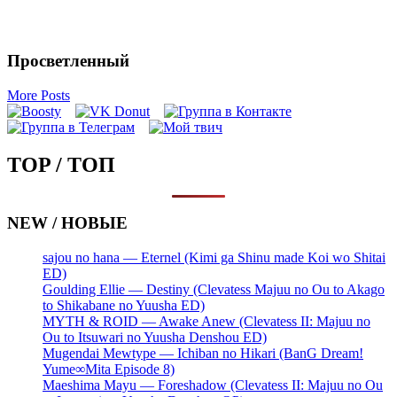
Просветленный
More Posts
TOP / ТОП
NEW / НОВЫЕ
sajou no hana — Eternel (Kimi ga Shinu made Koi wo Shitai
ED)
Goulding Ellie — Destiny (Clevatess Majuu no Ou to Akago
to Shikabane no Yuusha ED)
MYTH & ROID — Awake Anew (Clevatess II: Majuu no
Ou to Itsuwari no Yuusha Denshou ED)
Mugendai Mewtype — Ichiban no Hikari (BanG Dream!
Yume∞Mita Episode 8)
Maeshima Mayu — Foreshadow (Clevatess II: Majuu no Ou