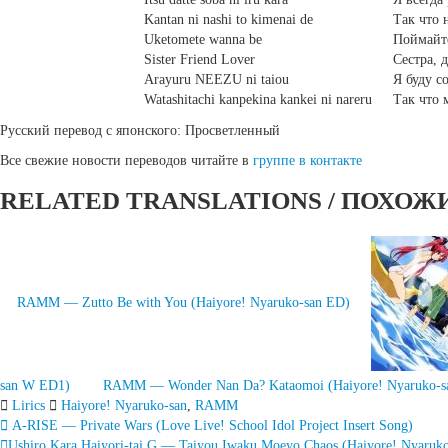
Kantan ni nashi to kimenai de
Так что 
Uketomete wanna be
Поймайт
Sister Friend Lover
Сестра, 
Arayuru NEEZU ni taiou
Я буду с
Watashitachi kanpekina kankei ni nareru
Так что 
Русский перевод с японского: Просветленный
Все свежие новости переводов читайте в
группе в контакте
RELATED TRANSLATIONS / ПОХОЖ
RAMM — Zutto Be with You (Haiyore! Nyaruko-san ED)
san W ED1)
RAMM — Wonder Nan Da? Kataomoi (Haiyore! Nyaruko-
Lirics
Haiyore! Nyaruko-san
,
RAMM
Запись
A-RISE — Private Wars (Love Live! School Idol Project Insert Song)
Ushiro Kara Haiyori-tai G — Taiyou Iwaku Moeyo Chaos (Haiyore! Nyaruk