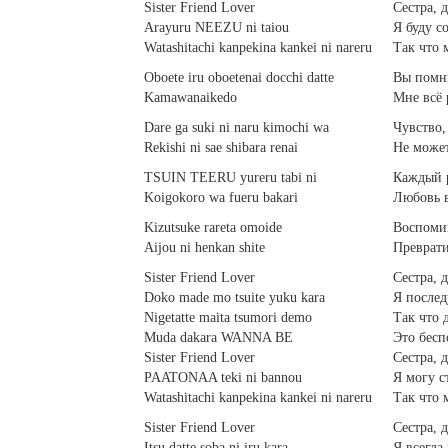
Sister Friend Lover
Сестра, 
Arayuru NEEZU ni taiou
Я буду с
Watashitachi kanpekina kankei ni nareru
Так что 
Oboete iru oboetenai docchi datte
Вы помни
Kamawanaikedo
Мне всё
Dare ga suki ni naru kimochi wa
Чувство,
Rekishi ni sae shibara renai
Не может
TSUIN TEERU yureru tabi ni
Каждый р
Koigokoro wa fueru bakari
Любовь в
Kizutsuke rareta omoide
Воспомин
Aijou ni henkan shite
Преврати
Sister Friend Lover
Сестра, 
Doko made mo tsuite yuku kara
Я послед
Nigetatte maita tsumori demo
Так что 
Muda dakara WANNA BE
Это бесп
Sister Friend Lover
Сестра, 
PAATONAA teki ni bannou
Я могу с
Watashitachi kanpekina kankei ni nareru
Так что 
Sister Friend Lover
Сестра, 
Itsu datte soba ni iru kara
Я всегда