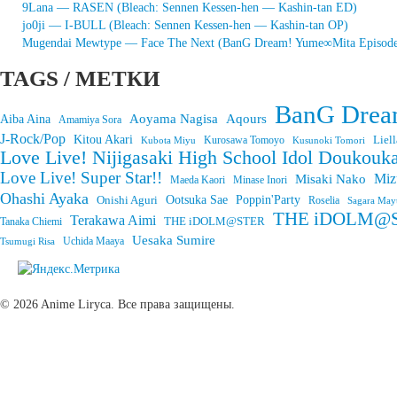
9Lana — RASEN (Bleach: Sennen Kessen-hen — Kashin-tan ED)
jo0ji — I-BULL (Bleach: Sennen Kessen-hen — Kashin-tan OP)
Mugendai Mewtype — Face The Next (BanG Dream! Yume∞Mita Episode
TAGS / МЕТКИ
BanG Drea
Aoyama Nagisa
Aqours
Aiba Aina
Amamiya Sora
J-Rock/Pop
Kitou Akari
Liell
Kurosawa Tomoyo
Kubota Miyu
Kusunoki Tomori
Love Live! Nijigasaki High School Idol Doukouka
Love Live! Super Star!!
Miz
Misaki Nako
Maeda Kaori
Minase Inori
Ohashi Ayaka
Onishi Aguri
Ootsuka Sae
Poppin'Party
Roselia
Sagara May
THE iDOLM@STE
Terakawa Aimi
THE iDOLM@STER
Tanaka Chiemi
Uesaka Sumire
Tsumugi Risa
Uchida Maaya
© 2026 Anime Liryca. Все права защищены.