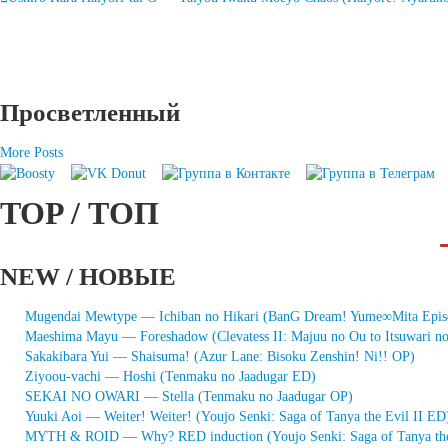
навигация
Просветленный
More Posts
TOP / ТОП
NEW / НОВЫЕ
Mugendai Mewtype — Ichiban no Hikari (BanG Dream! Yume∞Mita Epis
Maeshima Mayu — Foreshadow (Clevatess II: Majuu no Ou to Itsuwari n
Sakakibara Yui — Shaisuma! (Azur Lane: Bisoku Zenshin! Ni!! OP)
Ziyoou-vachi — Hoshi (Tenmaku no Jaadugar ED)
SEKAI NO OWARI — Stella (Tenmaku no Jaadugar OP)
Yuuki Aoi — Weiter! Weiter! (Youjo Senki: Saga of Tanya the Evil II ED
MYTH & ROID — Why? RED induction (Youjo Senki: Saga of Tanya the