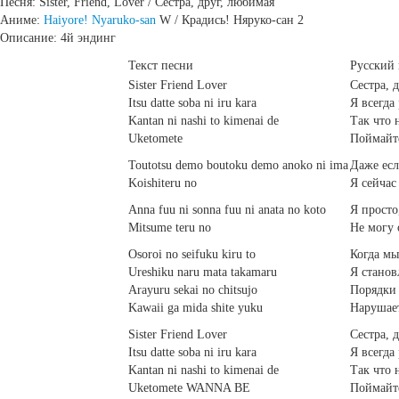
Песня: Sister, Friend, Lover / Сестра, друг, любимая
Аниме:
Haiyore! Nyaruko-san
W / Крадись! Няруко-сан 2
Описание: 4й эндинг
Текст песни
Русский 
Sister Friend Lover
Сестра, 
Itsu datte soba ni iru kara
Я всегда
Kantan ni nashi to kimenai de
Так что 
Uketomete
Поймайт
Toutotsu demo boutoku demo anoko ni ima
Даже есл
Koishiteru no
Я сейчас
Anna fuu ni sonna fuu ni anata no koto
Я просто
Mitsume teru no
Не могу 
Osoroi no seifuku kiru to
Когда мы
Ureshiku naru mata takamaru
Я станов
Arayuru sekai no chitsujo
Порядки
Kawaii ga mida shite yuku
Нарушает
Sister Friend Lover
Сестра, 
Itsu datte soba ni iru kara
Я всегда
Kantan ni nashi to kimenai de
Так что 
Uketomete WANNA BE
Поймайт