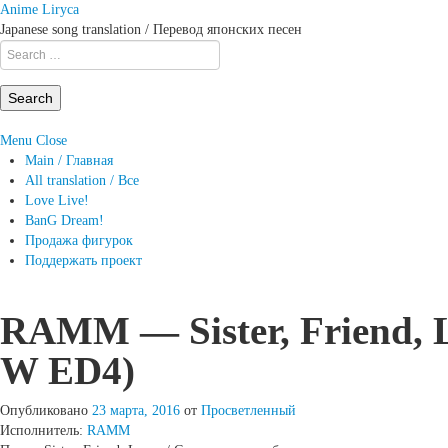
Anime Liryca
Japanese song translation / Перевод японских песен
Search
on:
Menu
Close
Main / Главная
All translation / Все
Love Live!
BanG Dream!
Продажа фигурок
Поддержать проект
RAMM — Sister, Friend, L
W ED4)
Опубликовано
23 марта, 2016
от
Просветленный
Исполнитель:
RAMM