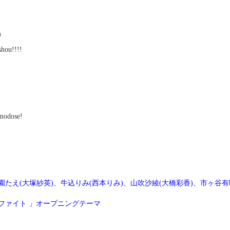
)
shou!!!!
imodose!
(愛美)、花園たえ(大塚紗英)、牛込りみ(西本りみ)、山吹沙綾(大橋彩香)、市ヶ谷有
ファイト 」オープニングテーマ