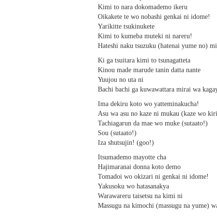
Kimi to nara dokomademo ikeru
Oikakete te wo nobashi genkai ni idome!
Yarikitte tsukinukete
Kimi to kumeba muteki ni nareru!
Hateshi naku tsuzuku (hatenai yume no) m
Ki ga tsuitara kimi to tsunagatteta
Kinou made marude tanin datta nante
Yuujou no uta ni
Bachi bachi ga kuwawattara mirai wa kaga
Ima dekiru koto wo yatteminakucha!
Asu wa asu no kaze ni mukau (kaze wo kiri
Tachiagarun da mae wo muke (sutaato!)
Sou (sutaato!)
Iza shutsujin! (goo!)
Itsumademo mayotte cha
Hajimaranai donna koto demo
Tomadoi wo okizari ni genkai ni idome!
Yakusoku wo hatasanakya
Warawareru taisetsu na kimi ni
Massugu na kimochi (massugu na yume) wa