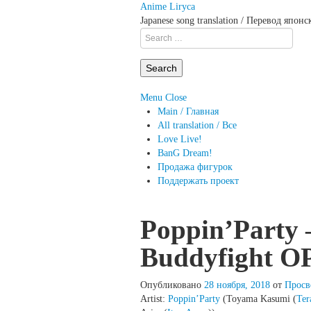
Anime Liryca
Japanese song translation / Перевод япон
Search
on:
Menu
Close
Main / Главная
All translation / Все
Love Live!
BanG Dream!
Продажа фигурок
Поддержать проект
Poppin’Party 
Buddyfight O
Опубликовано
28 ноября, 2018
от
Просв
Artist:
Poppin’Party
(Toyama Kasumi (
Ter