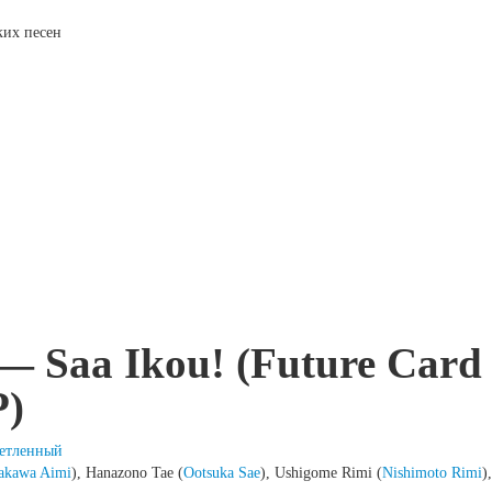
ских песен
— Saa Ikou! (Future Card
P)
етленный
akawa Aimi
), Hanazono Tae (
Ootsuka Sae
), Ushigome Rimi (
Nishimoto Rimi
)