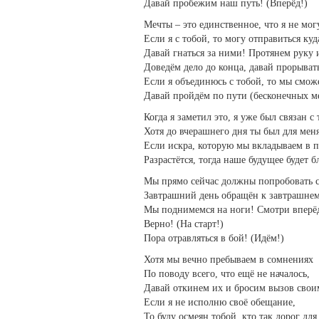
Давай пробежим наш путь! (Вперёд!)
Мечты – это единственное, что я не мог
Если я с тобой, то могу отправиться куд
Давай гнаться за ними! Протянем руку 
Доведём дело до конца, давай прорыват
Если я объединюсь с тобой, то мы смо
Давай пройдём по пути (бесконечных м
Когда я заметил это, я уже был связан с 
Хотя до вчерашнего дня ты был для мен
Если искра, которую мы вкладываем в 
Разрастётся, тогда наше будущее будет 
Мы прямо сейчас должны попробовать с
Завтрашний день обращён к завтрашнему
Мы поднимемся на ноги! Смотри вперёд!
Верно! (На старт!)
Пора отравляться в бой! (Идём!)
Хотя мы вечно пребываем в сомнениях
По поводу всего, что ещё не началось,
Давай откинем их и бросим вызов свои
Если я не исполню своё обещание,
То буду осмеян тобой, кто так дорог дл