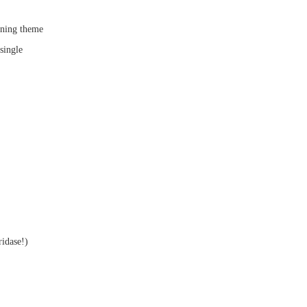
ening theme
single
ridase!)