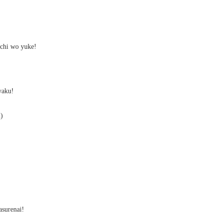
ichi wo yuke!
yaku!
)
surenai!