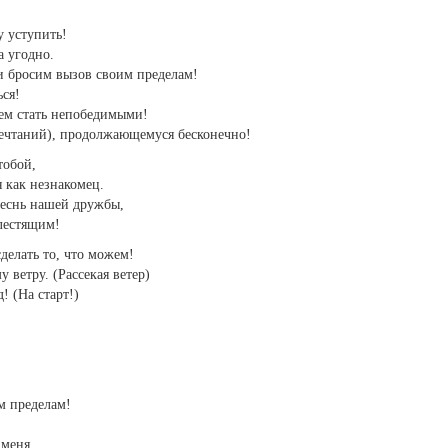
у уступить!
а угодно.
и бросим вызов своим пределам!
ься!
жем стать непобедимыми!
ечтаний), продолжающемуся бесконечно!
тобой,
я как незнакомец.
песнь нашей дружбы,
блестящим!
делать то, что можем!
 ветру. (Рассекая ветер)
 (На старт!)
м пределам!
я меня…