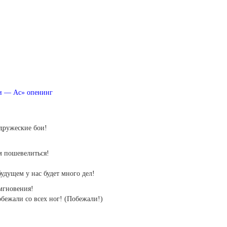
！
и — Ас» опенинг
дружеские бои!
м пошевелиться!
будущем у нас будет много дел!
мгновения!
бежали со всех ног! (Побежали!)