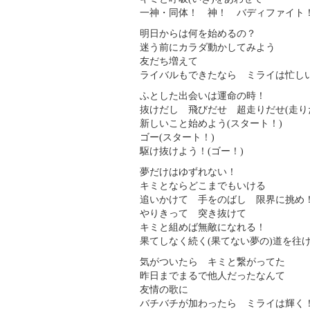
一神・同体！ 神！ バディファイト
明日からは何を始めるの？
迷う前にカラダ動かしてみよう
友だち増えて
ライバルもできたなら ミライは忙し
ふとした出会いは運命の時！
抜けだし 飛びだせ 超走りだせ(走り
新しいこと始めよう(スタート！)
ゴー(スタート！)
駆け抜けよう！(ゴー！)
夢だけはゆずれない！
キミとならどこまでもいける
追いかけて 手をのばし 限界に挑め
やりきって 突き抜けて
キミと組めば無敵になれる！
果てしなく続く(果てない夢の)道を往
気がついたら キミと繋がってた
昨日までまるで他人だったなんて
友情の歌に
バチバチが加わったら ミライは輝く