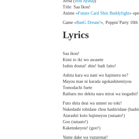
Arisa (
Itou Ayasa
))
Title: Saa Ikou!
Anime «
Future Card Shin Buddyfight
» op
Game «
BanG Dream!
», Poppin’Party 10th 
Lyrics
Saa ikou!
Kimi to iki wo awasete
Isshin doutai! shin! badi faito!
Ashita kara wa nani wo hajimeru no?
Mayou mae ni karada ugokashitemiyou
Tomodachi fuete
Raibaru mo dekita nara mirai wa isogashii!
Futo shita deai wa unmei no toki!
Nukedashi tobidase chou hashiridase (hashi
Atarashii koto hajimeyou (sutaato!)
Goo (sutaato!)
Kakenukeyou! (goo!)
Yume dake wa yuzurenai!