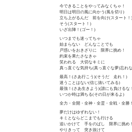
今できることをやってみなくちゃ！
明日は明日の風に向かう(風を切り)
立ち上がるんだ 前を向け(スタート！
そう(スタート！)
いざ出陣！(ゴー！)
いつまでも迷ってちゃ
始まらない どんなことでも
戸惑いをおきざりに 限界に挑め！
約束を果たさなきゃ
笑われる 大切なキミに
真っ直ぐな気持ち(真っ直ぐな夢)忘れ
最高！(さあ行こう)(そうだ 走れ！)
迷うことはない(信じ抜いてみる)
最強！(さあ生きよう)(誰にも負けるな！
いつか時は満ちる(その日が来るよ)
全力・全開・全神・全霊・全戦・全勝
夢だけはゆずれない！
キミとならどこまでも行ける
追いかけて 手をのばし 限界に挑め
やりきって 突き抜けて