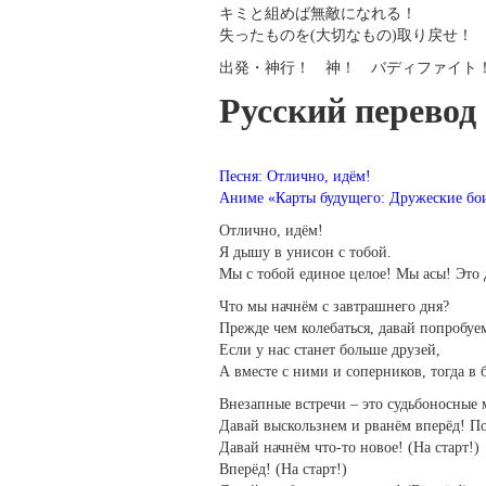
キミと組めば無敵になれる！
失ったものを(大切なもの)取り戻せ！
出発・神行！ 神！ バディファイト
Русский перевод
Песня: Отлично, идём!
Аниме «Карты будущего: Дружеские бо
Отлично, идём!
Я дышу в унисон с тобой.
Мы с тобой единое целое! Мы асы! Это 
Что мы начнём с завтрашнего дня?
Прежде чем колебаться, давай попробуе
Если у нас станет больше друзей,
А вместе с ними и соперников, тогда в 
Внезапные встречи – это судьбоносные 
Давай выскользнем и рванём вперёд! По
Давай начнём что-то новое! (На старт!)
Вперёд! (На старт!)