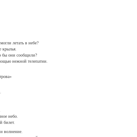
могли летать в небе?
 крылья.
то бы они сообщили?
мощью нежной телепатии.
трова»
.
.
ное небо.
й билет.
 и волнение.