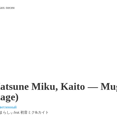
ских песен
Hatsune Miku, Kaito — Mu
age)
ветленный
o / まらしぃfeat.初音ミク&カイト