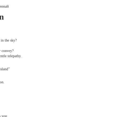
ленный
on
in the sky?
y convey?
ntle telepathy.
island”
ion.
s you.