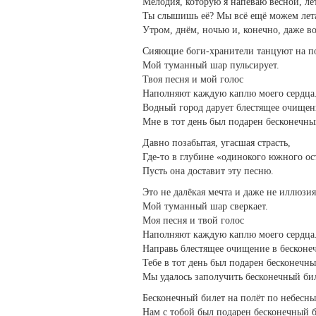
Мелодия, которую я напеваю весной, ле
Ты слышишь её? Мы всё ещё можем лета
Утром, днём, ночью и, конечно, даже во
Сияющие боги-хранители танцуют на п
Мой туманный шар пульсирует.
Твоя песня и мой голос
Наполняют каждую каплю моего сердца
Водный город дарует блестящее очищен
Мне в тот день был подарен бесконечны
Давно позабытая, угасшая страсть,
Где-то в глубине «одинокого южного ос
Пусть она доставит эту песню.
Это не далёкая мечта и даже не иллюзия
Мой туманный шар сверкает.
Моя песня и твой голос
Наполняют каждую каплю моего сердца
Направь блестящее очищение в бесконеч
Тебе в тот день был подарен бесконечны
Мы удалось заполучить бесконечный бил
Бесконечный билет на полёт по небесн
Нам с тобой был подарен бесконечный б