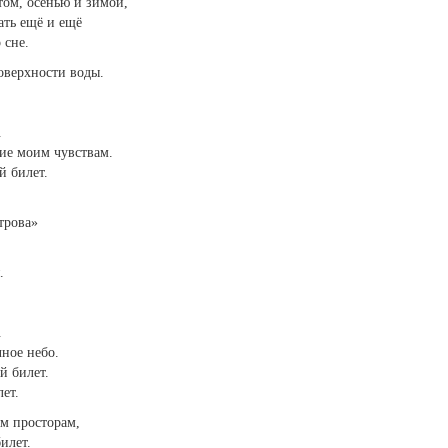
том, осенью и зимой,
ть ещё и ещё
 сне.
оверхности воды.
.
ие моим чувствам.
й билет.
трова»
.
.
ное небо.
й билет.
ет.
ым просторам,
илет.