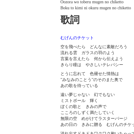
Oozora wo toberu mugen no chiketto
Boku to kimi ni okuru mugen no chiketto
歌詞
むげんのチケット
空を飛べたら どんなに素敵だろう
流れる雲 ガラスの羽のよう
言葉を言えたら 何から伝えよう
きらり瞳は やさしいテレパシー
とうに忘れて 色褪せた情熱は
”みなみのことう”のそのまた奥で
あの歌を待っている
遠い夢じゃない 幻でもない
ミストボール 輝く
ぼくの歌と きみの声で
こころのしずく満たしていく
無限の空 めがけてラスターパージ
あの日の きみに贈る むげんのチケ
溢れ出すドキドキワクワク抱いちゃっ