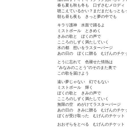
春も夏も秋も冬も 口ずさむメロディ
聴こえているかい？まだまだもっとも
朝も昼も夜も きっと夢の中でも
キラリ護神 水面で踊るよ
ミストボール ときめく
きみの歌と ぼくの声で
こころのしずく満たしていく
水の都 想いをラスターパージ
あの日の ぼくに贈る むげんのチケ
とうに忘れて 色褪せた情熱は
”みなみのことう”のそのまた奥で
この歌を届けよう
遠い夢じゃない 幻でもない
ミストボール 輝く
ぼくの歌と きみの声で
こころのしずく満たしていく
無限の空 めがけてラスターパージ
あの日の きみに贈る むげんのチケ
ぼくが受け取った むげんのチケット
おおぞらをとべる むげんのチケット