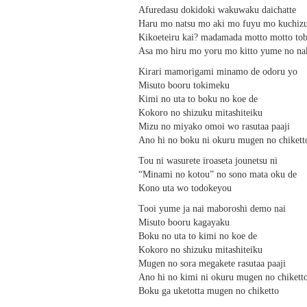
Afuredasu dokidoki wakuwaku daichatte
Haru mo natsu mo aki mo fuyu mo kuchiz
Kikoeteiru kai? madamada motto motto to
Asa mo hiru mo yoru mo kitto yume no n
Kirari mamorigami minamo de odoru yo
Misuto booru tokimeku
Kimi no uta to boku no koe de
Kokoro no shizuku mitashiteiku
Mizu no miyako omoi wo rasutaa paaji
Ano hi no boku ni okuru mugen no chikett
Tou ni wasurete iroaseta jounetsu ni
“Minami no kotou” no sono mata oku de
Kono uta wo todokeyou
Tooi yume ja nai maboroshi demo nai
Misuto booru kagayaku
Boku no uta to kimi no koe de
Kokoro no shizuku mitashiteiku
Mugen no sora megakete rasutaa paaji
Ano hi no kimi ni okuru mugen no chikett
Boku ga uketotta mugen no chiketto