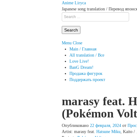
Anime Liryca
Japanese song translation / Перевод япон
Search
on:
Menu
Close
Main / Главная
All translation / Все
Love Live!
BanG Dream!
Продажа фигурок
Поддержать проект
marasy feat. 
(Pokémon Volt
Опубликовано
22 февраля, 2024
от
Прос
Artist: marasy feat.
Hatsune Miku
, Kait