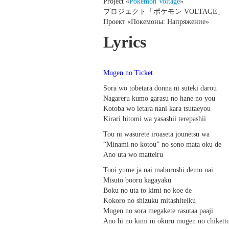
Project «
Pokémon Voltage
»
プロジェクト「ポケモン VOLTAGE」
Проект «Покемоны: Напряжение»
Lyrics
Mugen no Ticket
Sora wo tobetara donna ni suteki darou
Nagareru kumo garasu no hane no you
Kotoba wo ietara nani kara tsutaeyou
Kirari hitomi wa yasashii terepashii
Tou ni wasurete iroaseta jounetsu wa
“Minami no kotou” no sono mata oku de
Ano uta wo matteiru
Tooi yume ja nai maboroshi demo nai
Misuto booru kagayaku
Boku no uta to kimi no koe de
Kokoro no shizuku mitashiteiku
Mugen no sora megakete rasutaa paaji
Ano hi no kimi ni okuru mugen no chikett