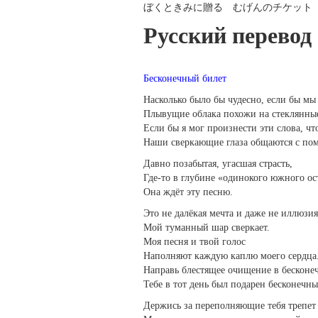
ぼくときみに贈る むげんのチケット
Русский перевод
Бесконечный билет
Насколько было бы чудесно, если бы мы 
Плывущие облака похожи на стеклянные
Если бы я мог произнести эти слова, ч
Наши сверкающие глаза общаются с по
Давно позабытая, угасшая страсть,
Где-то в глубине «одинокого южного ос
Она ждёт эту песню.
Это не далёкая мечта и даже не иллюзия
Мой туманный шар сверкает.
Моя песня и твой голос
Наполняют каждую каплю моего сердца
Направь блестящее очищение в бесконеч
Тебе в тот день был подарен бесконечны
Держись за переполняющие тебя трепет