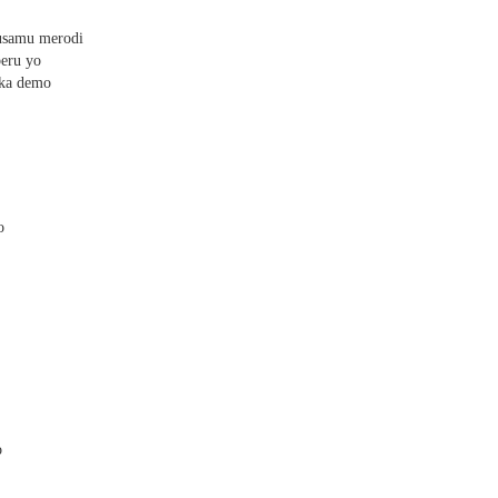
usamu merodi
beru yo
aka demo
o
o