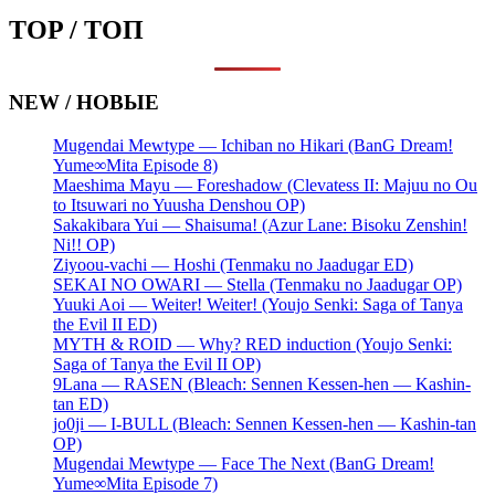
TOP / ТОП
NEW / НОВЫЕ
Mugendai Mewtype — Ichiban no Hikari (BanG Dream!
Yume∞Mita Episode 8)
Maeshima Mayu — Foreshadow (Clevatess II: Majuu no Ou
to Itsuwari no Yuusha Denshou OP)
Sakakibara Yui — Shaisuma! (Azur Lane: Bisoku Zenshin!
Ni!! OP)
Ziyoou-vachi — Hoshi (Tenmaku no Jaadugar ED)
SEKAI NO OWARI — Stella (Tenmaku no Jaadugar OP)
Yuuki Aoi — Weiter! Weiter! (Youjo Senki: Saga of Tanya
the Evil II ED)
MYTH & ROID — Why? RED induction (Youjo Senki:
Saga of Tanya the Evil II OP)
9Lana — RASEN (Bleach: Sennen Kessen-hen — Kashin-
tan ED)
jo0ji — I-BULL (Bleach: Sennen Kessen-hen — Kashin-tan
OP)
Mugendai Mewtype — Face The Next (BanG Dream!
Yume∞Mita Episode 7)