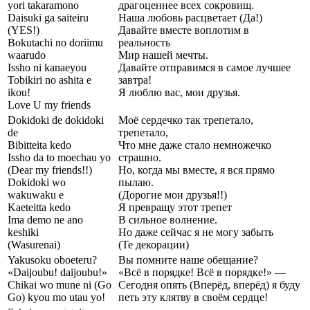
yori takaramono
драгоценнее всех сокровищ.
Daisuki ga saiteiru
Наша любовь расцветает (Да!)
(YES!)
Давайте вместе воплотим в
Bokutachi no doriimu
реальность
waarudo
Мир нашей мечты.
Issho ni kanaeyou
Давайте отправимся в самое лучшее
Tobikiri no ashita e
завтра!
ikou!
Я люблю вас, мои друзья.
Love U my friends
Dokidoki de dokidoki
Моё сердечко так трепетало,
de
трепетало,
Bibitteita kedo
Что мне даже стало немножечко
Issho da to moechau yo
страшно.
(Dear my friends!!)
Но, когда мы вместе, я вся прямо
Dokidoki wo
пылаю.
wakuwaku e
(Дорогие мои друзья!!)
Kaeteitta kedo
Я превращу этот трепет
Ima demo ne ano
В сильное волнение.
keshiki
Но даже сейчас я не могу забыть
(Wasurenai)
(Те декорации)
Yakusoku oboeteru?
Вы помните наше обещание?
«Daijoubu! daijoubu!»
«Всё в порядке! Всё в порядке!» —
Chikai wo mune ni (Go
Сегодня опять (Вперёд, вперёд) я буду
Go) kyou mo utau yo!
петь эту клятву в своём сердце!