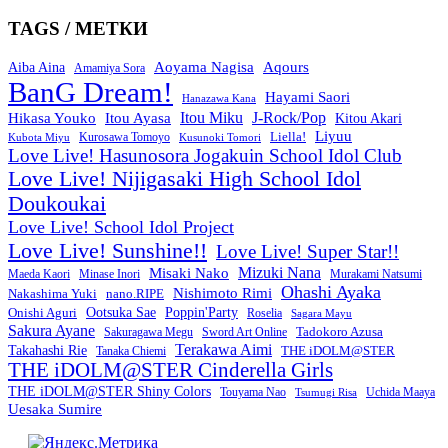
TAGS / МЕТКИ
Aoyama Nagisa
Aqours
Aiba Aina
Amamiya Sora
BanG Dream!
Hayami Saori
Hanazawa Kana
Itou Miku
J-Rock/Pop
Hikasa Youko
Itou Ayasa
Kitou Akari
Liyuu
Liella!
Kurosawa Tomoyo
Kubota Miyu
Kusunoki Tomori
Love Live! Hasunosora Jogakuin School Idol Club
Love Live! Nijigasaki High School Idol
Doukoukai
Love Live! School Idol Project
Love Live! Sunshine!!
Love Live! Super Star!!
Mizuki Nana
Misaki Nako
Maeda Kaori
Minase Inori
Murakami Natsumi
Ohashi Ayaka
Nishimoto Rimi
Nakashima Yuki
nano.RIPE
Onishi Aguri
Ootsuka Sae
Poppin'Party
Roselia
Sagara Mayu
Sakura Ayane
Sword Art Online
Tadokoro Azusa
Sakuragawa Megu
Terakawa Aimi
Takahashi Rie
THE iDOLM@STER
Tanaka Chiemi
THE iDOLM@STER Cinderella Girls
THE iDOLM@STER Shiny Colors
Touyama Nao
Tsumugi Risa
Uchida Maaya
Uesaka Sumire