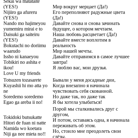
Sekai wa matataite
(YES!)
Мир вокруг мерцает (Да!)
Nijiiro ga afureru
Его переполняют радужные цвета
(YES!)
(Да!)
Nando mo hajimeyou
Давайте снова и снова зачинать
yumemiru mirai e to
будущее, о котором мечтаем.
Daisuki ga saiteiru
Наша любовь расцветает (Да!)
(YES!)
Давайте вместе воплотим в
Bokutachi no doriimu
реальность
waarudo
Мир нашей мечты.
Issho ni kanaeyou
Давайте отправимся в самое лучшее
Tobikiri no ashita e
завтра!
ikou!
Я люблю вас, мои друзья.
Love U my friends
Totsuzen tozasarete
Бывали у меня досадные дни,
Kuyashii hi mo atta yo
Когда внезапно я начинала
ne
чувствовать себя скованной.
Soredemo soredemo
Но даже так, но даже так
Egao ga areba ii no!
Я бы хотела улыбаться!
Порой мы сталкивались друг с
другом,
Tokidoki butsukatte
И потом, оставаясь одна, я начинала
Hitori de fuan ni natte
переживать об этом.
Namida wo koetara
Но, стоило мне преодолеть свои
Niji ga nee mieta no!!
слёзы,