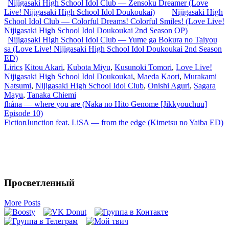
Nijigasaki High School Idol Club — Zensoku Dreamer (Love
Live! Nijigasaki High School Idol Doukoukai)
Nijigasaki High
School Idol Club — Colorful Dreams! Colorful Smiles! (Love Live!
Nijigasaki High School Idol Doukoukai 2nd Season OP)
Nijigasaki High School Idol Club — Yume ga Bokura no Taiyou
sa (Love Live! Nijigasaki High School Idol Doukoukai 2nd Season
ED)
Lirics
Kitou Akari
,
Kubota Miyu
,
Kusunoki Tomori
,
Love Live!
Nijigasaki High School Idol Doukoukai
,
Maeda Kaori
,
Murakami
Natsumi
,
Nijigasaki High School Idol Club
,
Onishi Aguri
,
Sagara
Mayu
,
Tanaka Chiemi
Запись
fhána — where you are (Naka no Hito Genome [Jikkyouchuu]
Episode 10)
навигация
FictionJunction feat. LiSA — from the edge (Kimetsu no Yaiba ED)
Просветленный
More Posts