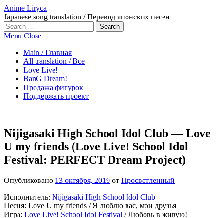
Anime Liryca
Japanese song translation / Перевод японских песен
Search
on:
Menu
Close
Main / Главная
All translation / Все
Love Live!
BanG Dream!
Продажа фигурок
Поддержать проект
Nijigasaki High School Idol Club — Love
U my friends (Love Live! School Idol
Festival: PERFECT Dream Project)
Опубликовано
13 октября, 2019
от
Просветленный
Исполнитель:
Nijigasaki High School Idol Club
Песня: Love U my friends / Я люблю вас, мои друзья
Игра:
Love Live! School Idol Festival
/ Любовь в живую!