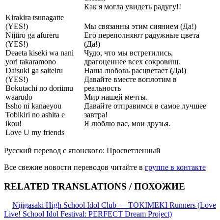
Как я могла увидеть радугу!!
Kirakira tsunagatte
(YES!)
Мы связанны этим сиянием (Да!)
Nijiiro ga afureru
Его переполняют радужные цвета
(YES!)
(Да!)
Deaeta kiseki wa nani
Чудо, что мы встретились,
yori takaramono
драгоценнее всех сокровищ.
Daisuki ga saiteiru
Наша любовь расцветает (Да!)
(YES!)
Давайте вместе воплотим в
Bokutachi no doriimu
реальность
waarudo
Мир нашей мечты.
Issho ni kanaeyou
Давайте отправимся в самое лучшее
Tobikiri no ashita e
завтра!
ikou!
Я люблю вас, мои друзья.
Love U my friends
Русский перевод с японского: Просветленный
Все свежие новости переводов читайте в
группе в контакте
RELATED TRANSLATIONS / ПОХОЖИЕ
Nijigasaki High School Idol Club — TOKIMEKI Runners (Love
Live! School Idol Festival: PERFECT Dream Project)