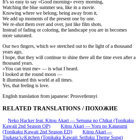
It’s so easy to say «Good morning» every morning,
Watching the blue summer sea, like in a movie.
Knowing where we belong, being away from it,
We add up moments of the present one by one.
We re-shot them over and over, just like film shots.
Instead of fading or coloring, the landscape you are in becomes
more saturated.
Our two fingers, which we stretched out to the light of a thousand
years ago,
I hope, that they will continue to shine there all the time even after a
thousand years.
«You can trust me» — is what I heard.
I looked at the round moon —
It illuminated this world at all times.
Yes, that feeling is love.
English translation from japanese: Prosvetlennyi
RELATED TRANSLATIONS / ПОХОЖИЕ
Neko Hacker feat. Kitou Akari — Setsuna no Chikai (Tonikaku
Kawaii 2nd Season OP)
Kitou Akari — Yoru no Katasumi
(Tonikaku Kawaii 2nd Season ED)
Kitou Akari —
Tsukasa’s♪Kitchen (Tonikaku Kawaii: Seifuku Theme Song)