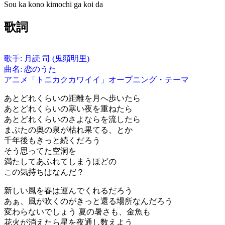
Sou ka kono kimochi ga koi da
歌詞
歌手: 月読 司 (鬼頭明里)
曲名: 恋のうた
アニメ「トニカクカワイイ」オープニング・テーマ
あとどれくらいの距離を月へ歩いたら
あとどれくらいの寒い夜を重ねたら
あとどれくらいのさよならを流したら
まぶたの奥の泉が枯れ果てる、とか
千年後もきっと続くだろう
そう思ってた空洞を
満たしてあふれてしまうほどの
この気持ちはなんだ？
新しい風を春は運んでくれるだろう
あぁ、風が吹くのがきっと還る場所なんだろう
変わらないでしょう 夏の暑さも、金魚も
花火が消えたら星を夜通し数えよう