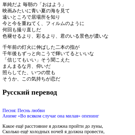
単純だよ 毎朝の「おはよう」
映画みたいに青い夏の海を見て
遠いところで居場所を知り
今と今を重ねてく、フィルムのように
何回も撮り直しだ
色褪せるより、彩るより、君のいる景色が濃いな
千年前の灯火に伸ばした二本の指が
千年後もずっと向こうで輝いてるといいな
「信じてもいい」そう聞こえた
まんまるな月、仰いだ
照らしてた、いつの世も
そうか、この気持ちが恋だ
Русский перевод
Песня: Песнь любви
Аниме «Во всяком случае она милая» опенинг
Какое ещё расстояние я должна пройти до луны,
Сколько ещё холодных ночей я должна провести,