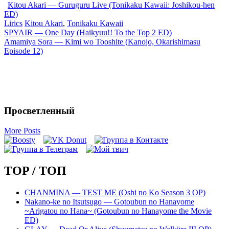
Kitou Akari — Guruguru Live (Tonikaku Kawaii: Joshikou-hen
ED)
Lirics
Kitou Akari
,
Tonikaku Kawaii
Запись
SPYAIR — One Day (Haikyuu!! To the Top 2 ED)
Amamiya Sora — Kimi wo Tooshite (Kanojo, Okarishimasu
навигация
Episode 12)
Просветленный
More Posts
TOP / ТОП
CHANMINA — TEST ME (Oshi no Ko Season 3 OP)
Nakano-ke no Itsutsugo — Gotoubun no Hanayome
~Arigatou no Hana~ (Gotoubun no Hanayome the Movie
ED)