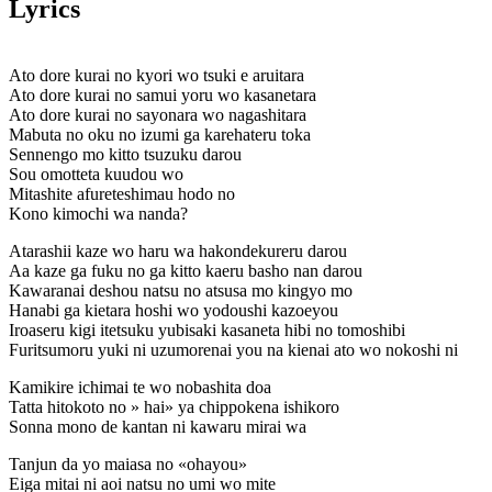
Lyrics
Ato dore kurai no kyori wo tsuki e aruitara
Ato dore kurai no samui yoru wo kasanetara
Ato dore kurai no sayonara wo nagashitara
Mabuta no oku no izumi ga karehateru toka
Sennengo mo kitto tsuzuku darou
Sou omotteta kuudou wo
Mitashite afureteshimau hodo no
Kono kimochi wa nanda?
Atarashii kaze wo haru wa hakondekureru darou
Aa kaze ga fuku no ga kitto kaeru basho nan darou
Kawaranai deshou natsu no atsusa mo kingyo mo
Hanabi ga kietara hoshi wo yodoushi kazoeyou
Iroaseru kigi itetsuku yubisaki kasaneta hibi no tomoshibi
Furitsumoru yuki ni uzumorenai you na kienai ato wo nokoshi ni
Kamikire ichimai te wo nobashita doa
Tatta hitokoto no » hai» ya chippokena ishikoro
Sonna mono de kantan ni kawaru mirai wa
Tanjun da yo maiasa no «ohayou»
Eiga mitai ni aoi natsu no umi wo mite