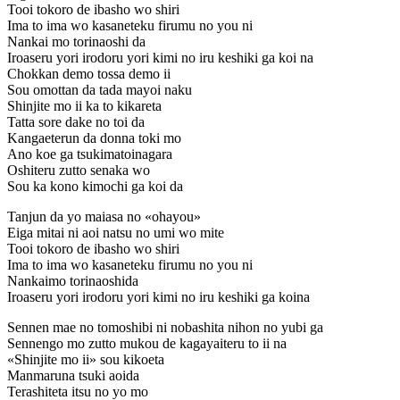
Tooi tokoro de ibasho wo shiri
Ima to ima wo kasaneteku firumu no you ni
Nankai mo torinaoshi da
Iroaseru yori irodoru yori kimi no iru keshiki ga koi na
Chokkan demo tossa demo ii
Sou omottan da tada mayoi naku
Shinjite mo ii ka to kikareta
Tatta sore dake no toi da
Kangaeterun da donna toki mo
Ano koe ga tsukimatoinagara
Oshiteru zutto senaka wo
Sou ka kono kimochi ga koi da
Tanjun da yo maiasa no «ohayou»
Eiga mitai ni aoi natsu no umi wo mite
Tooi tokoro de ibasho wo shiri
Ima to ima wo kasaneteku firumu no you ni
Nankaimo torinaoshida
Iroaseru yori irodoru yori kimi no iru keshiki ga koina
Sennen mae no tomoshibi ni nobashita nihon no yubi ga
Sennengo mo zutto mukou de kagayaiteru to ii na
«Shinjite mo ii» sou kikoeta
Manmaruna tsuki aoida
Terashiteta itsu no yo mo