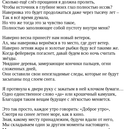
Сколько ещё слёз прощания я должна пролить,
Чтобы источник в глубине моих глаз полностью иссяк?
Наверняка это будет продолжаться даже через тысячу лет –
Так я всё время думала,
Но что же тогда это за чувство такое,
Полностью заполняющее собой пустоту внутри меня?
Наверно весна принесёт нам новый ветерок.
Ах, мы наверняка вернёмся в то место, где дует ветер.
Наверно летняя жара и золотые рыбки буду всё такими же.
Когда фейерверк погаснет, давай будем всю ночь считать
звёзды.
Увядшие деревья, замерзающие кончики пальцев, огни
сложенных дней,
Они оставили свои неизгладимые следы, которые не будут
засыпаны под слоем снега.
Я протянула к двери руку с зажатым в ней клочком бумаги…
Одно единственное слово «да» или крошечный камушек,
Благодаря таким вещам будущее с лёгкостью меняется.
Это так просто, каждое утро говорить: «Доброе утро»,
Смотря на синее летнее море, как в кино.
Зная, какому месту принадлежим, будучи вдали от него,
Мы складываем один за другим моменты настоящего.