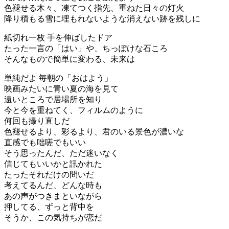
色褪せる木々、凍てつく指先、重ねた日々の灯火
降り積もる雪に埋もれないような消えない跡を残しに
紙切れ一枚 手を伸ばしたドア
たった一言の「はい」や、ちっぽけな石ころ
そんなもので簡単に変わる、未来は
単純だよ 毎朝の「おはよう」
映画みたいに青い夏の海を見て
遠いところで居場所を知り
今と今を重ねてく、フィルムのように
何回も撮り直しだ
色褪せるより、彩るより、君のいる景色が濃いな
直感でも咄嗟でもいい
そう思ったんだ、ただ迷いなく
信じてもいいかと訊かれた
たったそれだけの問いだ
考えてるんだ、どんな時も
あの声がつきまといながら
押してる、ずっと背中を
そうか、この気持ちが恋だ