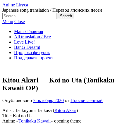
Anime Liryca
Japanese song translation / Перевод японских песен
Search
on:
Menu
Close
Main / Главная
All translation / Все
Love Live!
BanG Dream!
Продажа фигурок
Поддержать проект
Kitou Akari — Koi no Uta (Tonikaku
Kawaii OP)
Опубликовано
7 октября, 2020
от
Просветленный
Artist: Tsukuyomi Tsukasa (
Kitou Akari
)
Title: Koi no Uta
Anime «
Tonikaku Kawaii
» opening theme