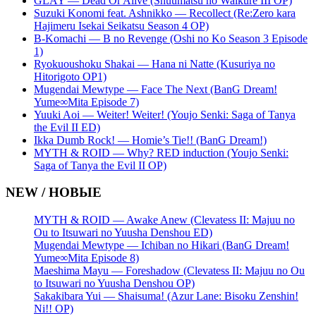
GLAY — Dead Or Alive (Shuumatsu no Walküre III OP)
Suzuki Konomi feat. Ashnikko — Recollect (Re:Zero kara
Hajimeru Isekai Seikatsu Season 4 OP)
B-Komachi — B no Revenge (Oshi no Ko Season 3 Episode
1)
Ryokuoushoku Shakai — Hana ni Natte (Kusuriya no
Hitorigoto OP1)
Mugendai Mewtype — Face The Next (BanG Dream!
Yume∞Mita Episode 7)
Yuuki Aoi — Weiter! Weiter! (Youjo Senki: Saga of Tanya
the Evil II ED)
Ikka Dumb Rock! — Homie’s Tie!! (BanG Dream!)
MYTH & ROID — Why? RED induction (Youjo Senki:
Saga of Tanya the Evil II OP)
NEW / НОВЫЕ
MYTH & ROID — Awake Anew (Clevatess II: Majuu no
Ou to Itsuwari no Yuusha Denshou ED)
Mugendai Mewtype — Ichiban no Hikari (BanG Dream!
Yume∞Mita Episode 8)
Maeshima Mayu — Foreshadow (Clevatess II: Majuu no Ou
to Itsuwari no Yuusha Denshou OP)
Sakakibara Yui — Shaisuma! (Azur Lane: Bisoku Zenshin!
Ni!! OP)