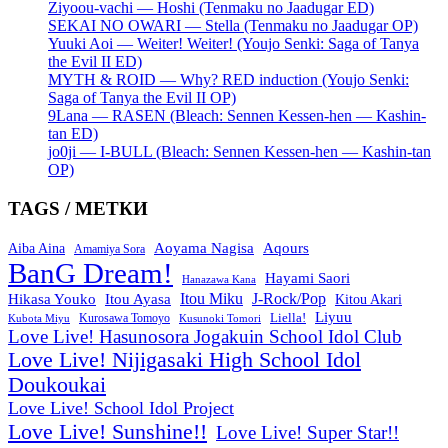
Ziyoou-vachi — Hoshi (Tenmaku no Jaadugar ED)
SEKAI NO OWARI — Stella (Tenmaku no Jaadugar OP)
Yuuki Aoi — Weiter! Weiter! (Youjo Senki: Saga of Tanya
the Evil II ED)
MYTH & ROID — Why? RED induction (Youjo Senki:
Saga of Tanya the Evil II OP)
9Lana — RASEN (Bleach: Sennen Kessen-hen — Kashin-
tan ED)
jo0ji — I-BULL (Bleach: Sennen Kessen-hen — Kashin-tan
OP)
TAGS / МЕТКИ
Aoyama Nagisa
Aqours
Aiba Aina
Amamiya Sora
BanG Dream!
Hayami Saori
Hanazawa Kana
Itou Miku
J-Rock/Pop
Hikasa Youko
Itou Ayasa
Kitou Akari
Liyuu
Liella!
Kurosawa Tomoyo
Kubota Miyu
Kusunoki Tomori
Love Live! Hasunosora Jogakuin School Idol Club
Love Live! Nijigasaki High School Idol
Doukoukai
Love Live! School Idol Project
Love Live! Sunshine!!
Love Live! Super Star!!