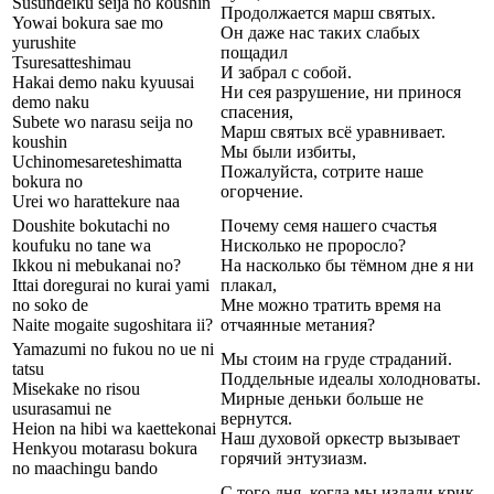
Susundeiku seija no koushin
Продолжается марш святых.
Yowai bokura sae mo
Он даже нас таких слабых
yurushite
пощадил
Tsuresatteshimau
И забрал с собой.
Hakai demo naku kyuusai
Ни сея разрушение, ни принося
demo naku
спасения,
Subete wo narasu seija no
Марш святых всё уравнивает.
koushin
Мы были избиты,
Uchinomesareteshimatta
Пожалуйста, сотрите наше
bokura no
огорчение.
Urei wo harattekure naa
Doushite bokutachi no
Почему семя нашего счастья
koufuku no tane wa
Нисколько не проросло?
Ikkou ni mebukanai no?
На насколько бы тёмном дне я ни
Ittai doregurai no kurai yami
плакал,
no soko de
Мне можно тратить время на
Naite mogaite sugoshitara ii?
отчаянные метания?
Yamazumi no fukou no ue ni
Мы стоим на груде страданий.
tatsu
Поддельные идеалы холодноваты.
Misekake no risou
Мирные деньки больше не
usurasamui ne
вернутся.
Heion na hibi wa kaettekonai
Наш духовой оркестр вызывает
Henkyou motarasu bokura
горячий энтузиазм.
no maachingu bando
С того дня, когда мы издали крик