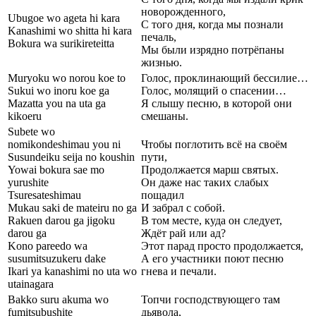
новорожденного,
Ubugoe wo ageta hi kara
С того дня, когда мы познали
Kanashimi wo shitta hi kara
печаль,
Bokura wa surikireteitta
Мы были изрядно потрёпаны
жизнью.
Muryoku wo norou koe to
Голос, проклинающий бессилие…
Sukui wo inoru koe ga
Голос, молящий о спасении…
Mazatta you na uta ga
Я слышу песню, в которой они
kikoeru
смешаны.
Subete wo
nomikondeshimau you ni
Чтобы поглотить всё на своём
Susundeiku seija no koushin
пути,
Yowai bokura sae mo
Продолжается марш святых.
yurushite
Он даже нас таких слабых
Tsuresateshimau
пощадил
Mukau saki de mateiru no ga
И забрал с собой.
Rakuen darou ga jigoku
В том месте, куда он следует,
darou ga
Ждёт рай или ад?
Kono pareedo wa
Этот парад просто продолжается,
susumitsuzukeru dake
А его участники поют песню
Ikari ya kanashimi no uta wo
гнева и печали.
utainagara
Bakko suru akuma wo
Топчи господствующего там
fumitsubushite
дьявола,