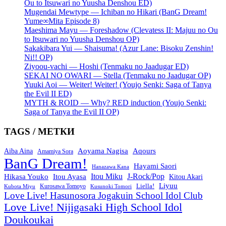
Ou to Itsuwari no Yuusha Denshou ED)
Mugendai Mewtype — Ichiban no Hikari (BanG Dream!
Yume∞Mita Episode 8)
Maeshima Mayu — Foreshadow (Clevatess II: Majuu no Ou
to Itsuwari no Yuusha Denshou OP)
Sakakibara Yui — Shaisuma! (Azur Lane: Bisoku Zenshin!
Ni!! OP)
Ziyoou-vachi — Hoshi (Tenmaku no Jaadugar ED)
SEKAI NO OWARI — Stella (Tenmaku no Jaadugar OP)
Yuuki Aoi — Weiter! Weiter! (Youjo Senki: Saga of Tanya
the Evil II ED)
MYTH & ROID — Why? RED induction (Youjo Senki:
Saga of Tanya the Evil II OP)
TAGS / МЕТКИ
Aoyama Nagisa
Aqours
Aiba Aina
Amamiya Sora
BanG Dream!
Hayami Saori
Hanazawa Kana
Itou Miku
J-Rock/Pop
Hikasa Youko
Itou Ayasa
Kitou Akari
Liyuu
Liella!
Kurosawa Tomoyo
Kubota Miyu
Kusunoki Tomori
Love Live! Hasunosora Jogakuin School Idol Club
Love Live! Nijigasaki High School Idol
Doukoukai