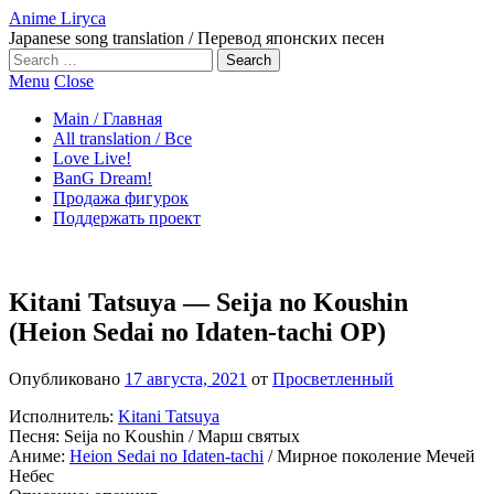
Anime Liryca
Japanese song translation / Перевод японских песен
Search
on:
Menu
Close
Main / Главная
All translation / Все
Love Live!
BanG Dream!
Продажа фигурок
Поддержать проект
Kitani Tatsuya — Seija no Koushin
(Heion Sedai no Idaten-tachi OP)
Опубликовано
17 августа, 2021
от
Просветленный
Исполнитель:
Kitani Tatsuya
Песня: Seija no Koushin / Марш святых
Аниме:
Heion Sedai no Idaten-tachi
/ Мирное поколение Мечей
Небес