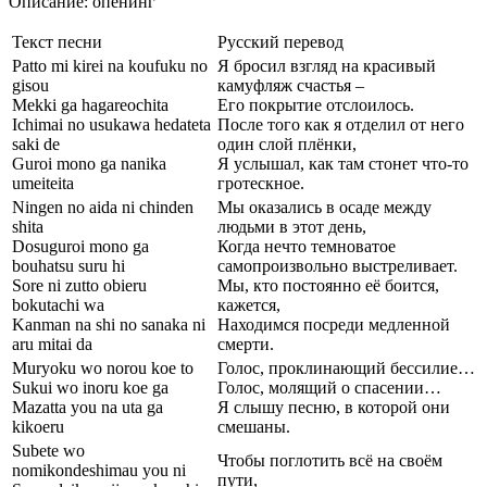
Описание: опенинг
Текст песни
Русский перевод
Patto mi kirei na koufuku no
Я бросил взгляд на красивый
gisou
камуфляж счастья –
Mekki ga hagareochita
Его покрытие отслоилось.
Ichimai no usukawa hedateta
После того как я отделил от него
saki de
один слой плёнки,
Guroi mono ga nanika
Я услышал, как там стонет что-то
umeiteita
гротескное.
Ningen no aida ni chinden
Мы оказались в осаде между
shita
людьми в этот день,
Dosuguroi mono ga
Когда нечто темноватое
bouhatsu suru hi
самопроизвольно выстреливает.
Sore ni zutto obieru
Мы, кто постоянно её боится,
bokutachi wa
кажется,
Kanman na shi no sanaka ni
Находимся посреди медленной
aru mitai da
смерти.
Muryoku wo norou koe to
Голос, проклинающий бессилие…
Sukui wo inoru koe ga
Голос, молящий о спасении…
Mazatta you na uta ga
Я слышу песню, в которой они
kikoeru
смешаны.
Subete wo
Чтобы поглотить всё на своём
nomikondeshimau you ni
пути,