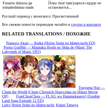
Furueru shinzou ga
Пока твоё трясущееся сердце не
tomatteshimau made
остановится…
Русский перевод с японского: Просветленный
Все свежие новости переводов читайте в
группе в контакте
RELATED TRANSLATIONS / ПОХОЖИЕ
Nanawo Akari — Raika (Heion Sedai no Idaten-tachi ED)
Porno Graffitti — Matataku Hoshi no Shita de (Magi: The
Labyrinth of Magic OP2)
Touyama Nao —
Chain the World (Chain Chronicle Haecceitas no Hikari Movie
OP)
FranChouChou — FLAG wo Hatamekasero! (Zombie
Land Saga Episode 12 ED)
Lirics
Heion Sedai no Idaten-tachi
,
Kitani Tatsuya