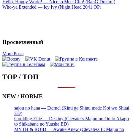
Запись
Hello, Happy World! — Nice to Meet Chu! (BanG Dream!)
Who-ya Extended — Icy Ivy (Night Head 2041 OP)
навигация
Просветленный
More Posts
TOP / ТОП
NEW / НОВЫЕ
sajou no hana — Eternel (Kimi ga Shinu made Koi wo Shitai
ED)
Goulding Ellie — Destiny (Clevatess Majuu no Ou to Akago
to Shikabane no Yuusha ED)
MYTH & ROID — Awake Anew (Clevatess II: Majuu no