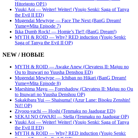
Hitorigoto OP1)
Yuuki Aoi — Weiter! Weiter! (Youjo Senki: Saga of Tanya
the Evil II ED)
Mugendai Mewtype — Face The Next (BanG Dream!
Yume∞Mita Episode 7)
Ikka Dumb Rock! — Homie’s Tie!! (BanG Dream!)
MYTH & ROID — Why? RED induction (Youjo Senki:
Saga of Tanya the Evil II OP)
NEW / НОВЫЕ
MYTH & ROID — Awake Anew (Clevatess II: Majuu no
Ou to Itsuwari no Yuusha Denshou ED)
Mugendai Mewtype — Ichiban no Hikari (BanG Dream!
Yume∞Mita Episode 8)
Maeshima Mayu — Foreshadow (Clevatess II: Majuu no Ou
to Itsuwari no Yuusha Denshou OP)
Sakakibara Yui — Shaisuma! (Azur Lane: Bisoku Zenshin!
Ni!! OP)
Ziyoou-vachi — Hoshi (Tenmaku no Jaadugar ED)
SEKAI NO OWARI — Stella (Tenmaku no Jaadugar OP)
Yuuki Aoi — Weiter! Weiter! (Youjo Senki: Saga of Tanya
the Evil II ED)
MYTH & ROID — Why? RED induction (Youjo Senki: