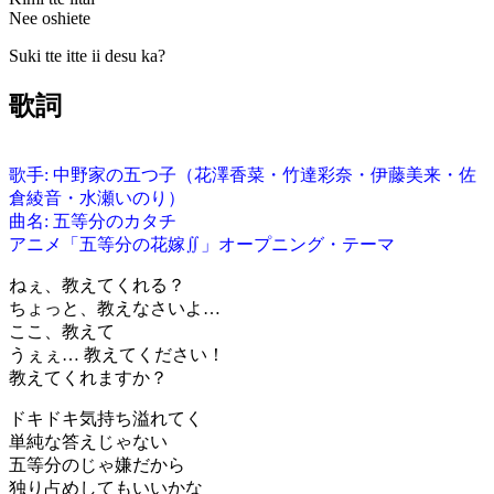
Nee oshiete
Suki tte itte ii desu ka?
歌詞
歌手: 中野家の五つ子（花澤香菜・竹達彩奈・伊藤美来・佐
倉綾音・水瀬いのり）
曲名: 五等分のカタチ
アニメ「五等分の花嫁∬」オープニング・テーマ
ねぇ、教えてくれる？
ちょっと、教えなさいよ…
ここ、教えて
うぇぇ… 教えてください！
教えてくれますか？
ドキドキ気持ち溢れてく
単純な答えじゃない
五等分のじゃ嫌だから
独り占めしてもいいかな