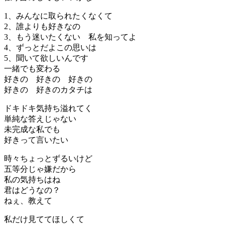
1、みんなに取られたくなくて
2、誰よりも好きなの
3、もう迷いたくない 私を知ってよ
4、ずっとだよこの思いは
5、聞いて欲しいんです
一緒でも変わる
好きの 好きの 好きの
好きの 好きのカタチは
ドキドキ気持ち溢れてく
単純な答えじゃない
未完成な私でも
好きって言いたい
時々ちょっとずるいけど
五等分じゃ嫌だから
私の気持ちはね
君はどうなの？
ねぇ、教えて
私だけ見ててほしくて