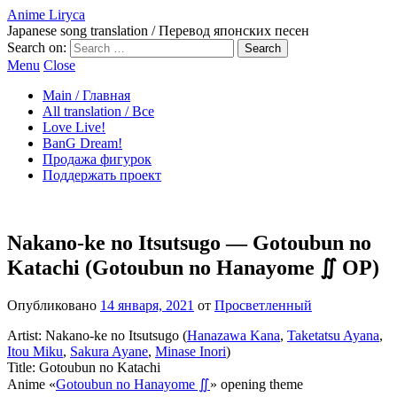
Anime Liryca
Japanese song translation / Перевод японских песен
Search on:
Menu
Close
Main / Главная
All translation / Все
Love Live!
BanG Dream!
Продажа фигурок
Поддержать проект
Nakano-ke no Itsutsugo — Gotoubun no
Katachi (Gotoubun no Hanayome ∬ OP)
Опубликовано
14 января, 2021
от
Просветленный
Artist: Nakano-ke no Itsutsugo (
Hanazawa Kana
,
Taketatsu Ayana
,
Itou Miku
,
Sakura Ayane
,
Minase Inori
)
Title: Gotoubun no Katachi
Anime «
Gotoubun no Hanayome ∬
» opening theme