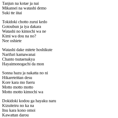
Tanjun na kotae ja nai
Mikansei na watashi demo
Suki tte iitai
Tokidoki chotto zurui kedo
Gotoubun ja iya dakara
Watashi no kimochi wa ne
Kimi wa dou na no?
Nee oshiete
Watashi dake mitete hoshikute
Narifuri kamawanai
Chanto tsutaenakya
Hayaimonogachi da mon
Sonna hazu ja nakatta no ni
Hikareteittan desu
Kore kara mo fueru
Motto motto motto
Motto motto kimochi wa
Dokidoki kodou ga hayaku naru
Kizuiteiru no ka na
Itsu kara kono omoi
Kawattan darou