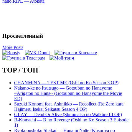
nano.RIPE — Atokata
Просветленный
More Posts
TOP / ТОП
CHANMINA — TEST ME (Oshi no Ko Season 3 OP)
Nakano-ke no Itsutsugo — Gotoubun no Hanayome
~Arigatou no Hana~ (Gotoubun no Hanayome the Movie
ED)
Suzuki Konomi feat. Ashnikko — Recollect (Re:Zero kara
Hajimeru Isekai Seikatsu Season 4 OP)
GLAY — Dead Or Alive (Shuumatsu no Walküre III OP)
B-Komachi — B no Revenge (Oshi no Ko Season 3 Episode
1)
Ryokuoushoku Shakai — Hana ni Natte (Kusuriya no