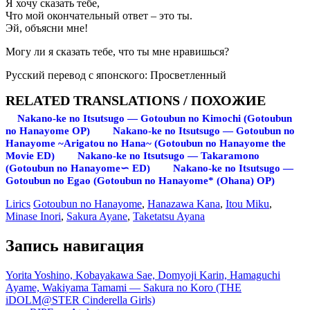
Я хочу сказать тебе,
Что мой окончательный ответ – это ты.
Эй, объясни мне!
Могу ли я сказать тебе, что ты мне нравишься?
Русский перевод с японского: Просветленный
RELATED TRANSLATIONS / ПОХОЖИЕ
Nakano-ke no Itsutsugo — Gotoubun no Kimochi (Gotoubun
no Hanayome OP)
Nakano-ke no Itsutsugo — Gotoubun no
Hanayome ~Arigatou no Hana~ (Gotoubun no Hanayome the
Movie ED)
Nakano-ke no Itsutsugo — Takaramono
(Gotoubun no Hanayome∽ ED)
Nakano-ke no Itsutsugo —
Gotoubun no Egao (Gotoubun no Hanayome* (Ohana) OP)
Lirics
Gotoubun no Hanayome
,
Hanazawa Kana
,
Itou Miku
,
Minase Inori
,
Sakura Ayane
,
Taketatsu Ayana
Запись навигация
Yorita Yoshino, Kobayakawa Sae, Domyoji Karin, Hamaguchi
Ayame, Wakiyama Tamami — Sakura no Koro (THE
iDOLM@STER Cinderella Girls)