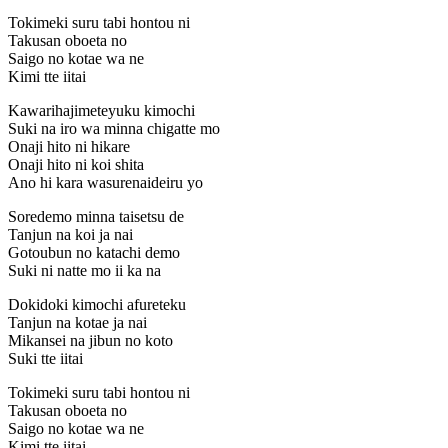
Tokimeki suru tabi hontou ni
Takusan oboeta no
Saigo no kotae wa ne
Kimi tte iitai
Kawarihajimeteyuku kimochi
Suki na iro wa minna chigatte mo
Onaji hito ni hikare
Onaji hito ni koi shita
Ano hi kara wasurenaideiru yo
Soredemo minna taisetsu de
Tanjun na koi ja nai
Gotoubun no katachi demo
Suki ni natte mo ii ka na
Dokidoki kimochi afureteku
Tanjun na kotae ja nai
Mikansei na jibun no koto
Suki tte iitai
Tokimeki suru tabi hontou ni
Takusan oboeta no
Saigo no kotae wa ne
Kimi tte iitai