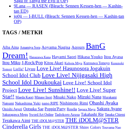
Saga of Tanya the Evil II OP)
9Lana — RASEN (Bleach: Sennen Kessen-hen — Kashin-
tan ED)
jo0ji — I-BULL (Bleach: Sennen Kessen-hen — Kashin-tan
OP)
TAGS / МЕТКИ
BanG
Aoyama Nagisa
Aqours
Aiba Aina
Amamiya Sora
Dream!
Hayami Saori
Hikasa Youko
Itou Ayasa
Hanazawa Kana
Itou Miku
J-Rock/Pop
Kitou Akari
Kurosawa Tomoyo
Kubota Miyu
Kusunoki
Love Live! Hasunosora Jogakuin
Liyuu
Liella!
Tomori
Love Live! Nijigasaki High
School Idol Club
School Idol Doukoukai
Love Live! School Idol
Love Live! Sunshine!!
Love Live! Super
Project
Star!!
Mizuki Nana
Misaki Nako
Maeda Kaori
Minase Inori
Murakami
Ohashi Ayaka
Nishimoto Rimi
Nakashima Yuki
nano.RIPE
Natsumi
Sakura Ayane
Onishi Aguri
Ootsuka Sae
Poppin'Party
Roselia
Sagara Mayu
Takahashi Rie
Sword Art Online
Tadokoro Azusa
Sakuragawa Megu
Tanaka Chiemi
THE iDOLM@STER
Terakawa Aimi
THE iDOLM@STER
Cinderella Girls
THE iDOLM@STER Shiny Colors
Touyama Nao