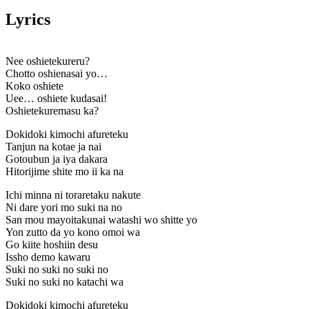
Lyrics
Nee oshietekureru?
Chotto oshienasai yo…
Koko oshiete
Uee… oshiete kudasai!
Oshietekuremasu ka?
Dokidoki kimochi afureteku
Tanjun na kotae ja nai
Gotoubun ja iya dakara
Hitorijime shite mo ii ka na
Ichi minna ni toraretaku nakute
Ni dare yori mo suki na no
San mou mayoitakunai watashi wo shitte yo
Yon zutto da yo kono omoi wa
Go kiite hoshiin desu
Issho demo kawaru
Suki no suki no suki no
Suki no suki no katachi wa
Dokidoki kimochi afureteku