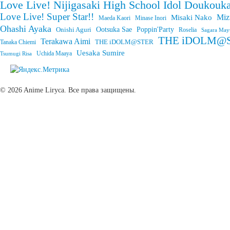
Love Live! Nijigasaki High School Idol Doukouka
Love Live! Super Star!!
Miz
Misaki Nako
Maeda Kaori
Minase Inori
Ohashi Ayaka
Onishi Aguri
Ootsuka Sae
Poppin'Party
Roselia
Sagara May
THE iDOLM@STE
Terakawa Aimi
THE iDOLM@STER
Tanaka Chiemi
Uesaka Sumire
Tsumugi Risa
Uchida Maaya
© 2026 Anime Liryca. Все права защищены.