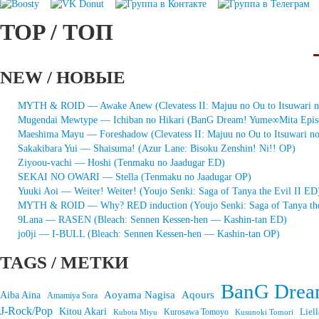
TOP / ТОП
NEW / НОВЫЕ
MYTH & ROID — Awake Anew (Clevatess II: Majuu no Ou to Itsuwari 
Mugendai Mewtype — Ichiban no Hikari (BanG Dream! Yume∞Mita Epis
Maeshima Mayu — Foreshadow (Clevatess II: Majuu no Ou to Itsuwari n
Sakakibara Yui — Shaisuma! (Azur Lane: Bisoku Zenshin! Ni!! OP)
Ziyoou-vachi — Hoshi (Tenmaku no Jaadugar ED)
SEKAI NO OWARI — Stella (Tenmaku no Jaadugar OP)
Yuuki Aoi — Weiter! Weiter! (Youjo Senki: Saga of Tanya the Evil II ED
MYTH & ROID — Why? RED induction (Youjo Senki: Saga of Tanya the
9Lana — RASEN (Bleach: Sennen Kessen-hen — Kashin-tan ED)
jo0ji — I-BULL (Bleach: Sennen Kessen-hen — Kashin-tan OP)
TAGS / МЕТКИ
BanG Drea
Aoyama Nagisa
Aqours
Aiba Aina
Amamiya Sora
J-Rock/Pop
Kitou Akari
Liell
Kurosawa Tomoyo
Kubota Miyu
Kusunoki Tomori