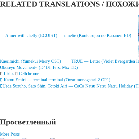
RELATED TRANSLATIONS / ПОХОЖ
Aimer with chelly (EGOIST) — ninelie (Koutetsujou no Kabaneri ED)
Kaerimichi (Yumekui Merry OST)
TRUE — Letter (Violet Evergarden I
Okoseyo Movement~ (D4DJ: First Mix ED)
Lirics
Cellchrome
Запись
Katou Emiri — terminal terminal (Owarimonogatari 2 OP1)
Ueda Suzuho, Sato Shin, Totoki Airi — CoCo Natsu Natsu Natsu Holiday
навигация
Просветленный
More Posts