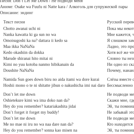
Песня: Don’t Let Me Down / Не подводи меня
Аниме: Osake wa Fuufu ni Natte kara / Алкоголь для супружеской пары
Описание: эндинг
Текст песни
Русский перев
Chotto awanai uchi ni
Пока мы некот
Nanka kawatta ki ga sun no wa
Мне кажется, ч
Omoisugoshi ka na? dattara ii kedo sa
Я слишком зам
Maa ikka NaNaNa
Ладно, это про
Kedo okashiin da dokka
Хотя всё же чт
Marude shiranai hito mitai ni
Словно ты нез
Kimi no yuu kotoba nanmo hibikanain da
Ни одно из ска
Doushite NaNaNa
Почему, нанан
Namida Sun goes down biru no aida itami wa dore kurai
Слёзы вместе 
Hoshii mono o te ni shitatte jibun o nakushicha imi nai daro
Бессмысленно и
Don’t let me down
Не подводи ме
Oshietekure kimi wa ima doko nan da?
Скажи мне, где
Hey do you remember? katariakashita jidai
Эй, ты помниш
Don’t forget it forget my buddy!
Не забывай это
Don’t let me down
Не подводи ме
Me no mae ni iru no wa naa dare nan da?
Кто находится 
Hey do you remember? sonna kao misen na
Эй, ты помниш