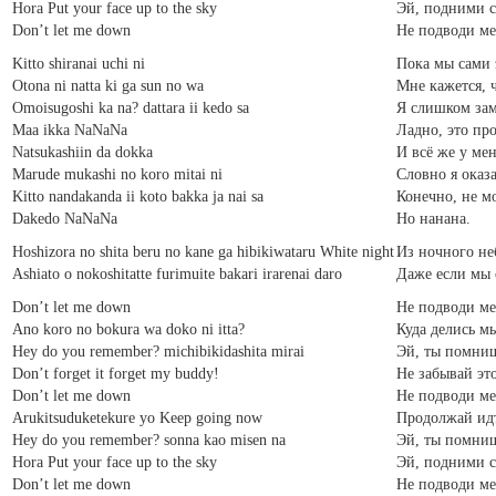
Hora Put your face up to the sky
Эй, подними с
Don’t let me down
Не подводи ме
Kitto shiranai uchi ni
Пока мы сами 
Otona ni natta ki ga sun no wa
Мне кажется, 
Omoisugoshi ka na? dattara ii kedo sa
Я слишком зам
Maa ikka NaNaNa
Ладно, это про
Natsukashiin da dokka
И всё же у ме
Marude mukashi no koro mitai ni
Словно я оказ
Kitto nandakanda ii koto bakka ja nai sa
Конечно, не м
Dakedo NaNaNa
Но нанана.
Hoshizora no shita beru no kane ga hibikiwataru White night
Из ночного не
Ashiato o nokoshitatte furimuite bakari irarenai daro
Даже если мы о
Don’t let me down
Не подводи ме
Ano koro no bokura wa doko ni itta?
Куда делись мы
Hey do you remember? michibikidashita mirai
Эй, ты помни
Don’t forget it forget my buddy!
Не забывай это
Don’t let me down
Не подводи ме
Arukitsuduketekure yo Keep going now
Продолжай идт
Hey do you remember? sonna kao misen na
Эй, ты помниш
Hora Put your face up to the sky
Эй, подними с
Don’t let me down
Не подводи ме