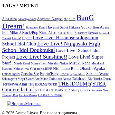
TAGS / МЕТКИ
BanG
Aoyama Nagisa
Aqours
Aiba Aina
Amamiya Sora
Dream!
Hayami Saori
Hikasa Youko
Itou Ayasa
Hanazawa Kana
Itou Miku
J-Rock/Pop
Kitou Akari
Kurosawa Tomoyo
Kubota Miyu
Kusunoki
Love Live! Hasunosora Jogakuin
Liyuu
Liella!
Tomori
Love Live! Nijigasaki High
School Idol Club
School Idol Doukoukai
Love Live! School Idol
Love Live! Sunshine!!
Love Live! Super
Project
Star!!
Mizuki Nana
Misaki Nako
Maeda Kaori
Minase Inori
Murakami
Ohashi Ayaka
Nishimoto Rimi
Nakashima Yuki
nano.RIPE
Natsumi
Sakura Ayane
Onishi Aguri
Ootsuka Sae
Poppin'Party
Roselia
Sagara Mayu
Takahashi Rie
Sword Art Online
Tadokoro Azusa
Sakuragawa Megu
Tanaka Chiemi
THE iDOLM@STER
Terakawa Aimi
THE iDOLM@STER
Cinderella Girls
THE iDOLM@STER Shiny Colors
Touyama Nao
Uesaka Sumire
Tsumugi Risa
Uchida Maaya
© 2026 Anime Liryca. Все права защищены.