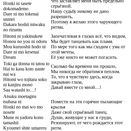
Что заставляет меня быть предельно
Honki ni sasete
серьёзной.
dokomademo
Нашу судьбу никому не дано
Dare ni mo tokenai
разрешить,
unmei
Поэтому я желаю этого чарующего
Dakara hoshii miwaku
ритма.
no rizumu
Hitomi ni yakitsukete
Запечатлевая в глазах всё, что видим,
Honou no you ni odoru
Мы будет танцевать как пламя.
Mou kuruoshii hodo ni
По мере того как мы сходим с ума от
Dare ni mo kesenai
этой мечты,
Dream
Её уже никто не может погасить.
Toki ga donna ni tatou to
Сколько бы времени ни прошло,
Hai to kasu koto nante
Мы никогда не обратимся пеплом.
nai wa
То, что я чувствую здесь, когда
Hitomi wo tojitara soko
закрываю глаза,
ni kanjiru mono
Давай вместе со мной…!
Saa watashi to…!
Atsuku moetagiru
tsubasa ni
Помести на эти горячие пылающие
Honki no mai wo mo
крылья
nosete
Даже свой серьёзный танец.
Mune ni yadoru kono
Души, живущие у нас в груди,
tamashii
Резонируют, от чего рождается этот
Kyoumei shite umareru
ритм.