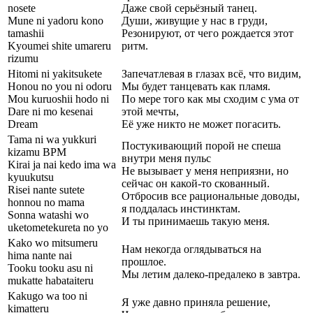
nosete
Даже свой серьёзный танец.
Mune ni yadoru kono
Души, живущие у нас в груди,
tamashii
Резонируют, от чего рождается этот
Kyoumei shite umareru
ритм.
rizumu
Hitomi ni yakitsukete
Запечатлевая в глазах всё, что видим,
Honou no you ni odoru
Мы будет танцевать как пламя.
Mou kuruoshii hodo ni
По мере того как мы сходим с ума от
Dare ni mo kesenai
этой мечты,
Dream
Её уже никто не может погасить.
Tama ni wa yukkuri
Постукивающий порой не спеша
kizamu BPM
внутри меня пульс
Kirai ja nai kedo ima wa
Не вызывает у меня неприязни, но
kyuukutsu
сейчас он какой-то скованный.
Risei nante sutete
Отбросив все рациональные доводы,
honnou no mama
я поддалась инстинктам.
Sonna watashi wo
И ты принимаешь такую меня.
uketometekureta no yo
Kako wo mitsumeru
Нам некогда оглядываться на
hima nante nai
прошлое.
Tooku tooku asu ni
Мы летим далеко-предалеко в завтра.
mukatte habataiteru
Kakugo wa too ni
Я уже давно приняла решение,
kimatteru