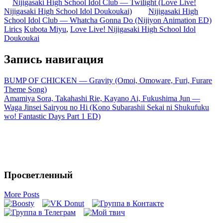
Nijigasaki High School Idol Club — Twilight (Love Live!
Nijigasaki High School Idol Doukoukai)
Nijigasaki High
School Idol Club — Whatcha Gonna Do (Nijiyon Animation ED)
Lirics
Kubota Miyu
,
Love Live! Nijigasaki High School Idol
Doukoukai
Запись навигация
BUMP OF CHICKEN — Gravity (Omoi, Omoware, Furi, Furare
Theme Song)
Amamiya Sora, Takahashi Rie, Kayano Ai, Fukushima Jun —
Waga Jinsei Sairyou no Hi (Kono Subarashii Sekai ni Shukufuku
wo! Fantastic Days Part 1 ED)
Просветленный
More Posts