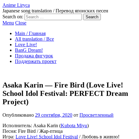
Anime Liryca
Japanese song translation / Перевод японских песен
Search on:
Menu
Close
Main / Главная
All translation / Все
Love Live!
BanG Dream!
Продажа фигурок
Поддержать проект
Asaka Karin — Fire Bird (Love Live!
School Idol Festival: PERFECT Dream
Project)
Опубликовано
29 сентября, 2020
от
Просветленный
Исполнитель: Asaka Karin (
Kubota Miyu
)
Песня: Fire Bird / Жар-птица
Игра:
Love Live! School Idol Festival
/ Любовь в живую!