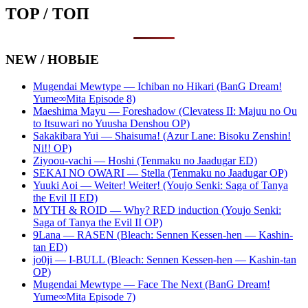
TOP / ТОП
NEW / НОВЫЕ
Mugendai Mewtype — Ichiban no Hikari (BanG Dream!
Yume∞Mita Episode 8)
Maeshima Mayu — Foreshadow (Clevatess II: Majuu no Ou
to Itsuwari no Yuusha Denshou OP)
Sakakibara Yui — Shaisuma! (Azur Lane: Bisoku Zenshin!
Ni!! OP)
Ziyoou-vachi — Hoshi (Tenmaku no Jaadugar ED)
SEKAI NO OWARI — Stella (Tenmaku no Jaadugar OP)
Yuuki Aoi — Weiter! Weiter! (Youjo Senki: Saga of Tanya
the Evil II ED)
MYTH & ROID — Why? RED induction (Youjo Senki:
Saga of Tanya the Evil II OP)
9Lana — RASEN (Bleach: Sennen Kessen-hen — Kashin-
tan ED)
jo0ji — I-BULL (Bleach: Sennen Kessen-hen — Kashin-tan
OP)
Mugendai Mewtype — Face The Next (BanG Dream!
Yume∞Mita Episode 7)