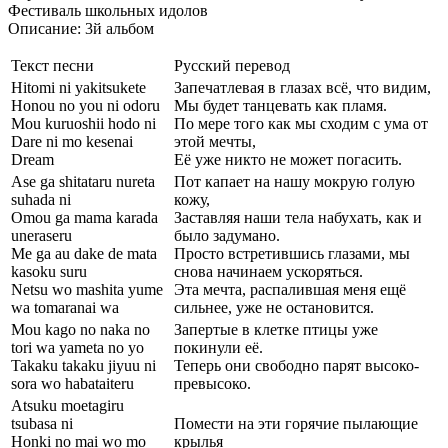
Фестиваль школьных идолов
Описание: 3й альбом
Текст песни
Русский перевод
Hitomi ni yakitsukete
Запечатлевая в глазах всё, что видим,
Honou no you ni odoru
Мы будет танцевать как пламя.
Mou kuruoshii hodo ni
По мере того как мы сходим с ума от
Dare ni mo kesenai
этой мечты,
Dream
Её уже никто не может погасить.
Ase ga shitataru nureta
Пот капает на нашу мокрую голую
suhada ni
кожу,
Omou ga mama karada
Заставляя наши тела набухать, как и
uneraseru
было задумано.
Me ga au dake de mata
Просто встретившись глазами, мы
kasoku suru
снова начинаем ускоряться.
Netsu wo mashita yume
Эта мечта, распалившая меня ещё
wa tomaranai wa
сильнее, уже не остановится.
Mou kago no naka no
Запертые в клетке птицы уже
tori wa yameta no yo
покинули её.
Takaku takaku jiyuu ni
Теперь они свободно парят высоко-
sora wo habataiteru
превысоко.
Atsuku moetagiru
tsubasa ni
Помести на эти горячие пылающие
Honki no mai wo mo
крылья