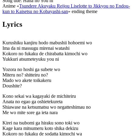
Song title: Hana no You ni
Anime «
Tsundere Akuyaku Reijou Liselotte to Jikkyou no Endou-
kun to Kaisetsu no Kobayashi-san
» ending theme
Lyrics
Kurushiku kanjiru hodo mabushii hohoemi wo
Ima da ni massugu mirenai watashi
Kokoro no fukaku de chirabatta kimochi wo
Yukkuri atsumeteyuku you ni
Yozora no hoshi ga subete wo
Miteru no? shitteiru no?
Mado wo akete toikakeru
Doushite?
Kono sekai wa kagayaki de michiteiru
Anata no egao ga oshietekureta
Shiawase na ketsumatsu wo negatteshimau no
Me wo mite sore ga ieta nara
Kirei na tsubomi ga hiraku sono toki wo
Kage kara mitsumeru koto shika dekizu
Kokoro no fukaku de sodatta kimochi wa