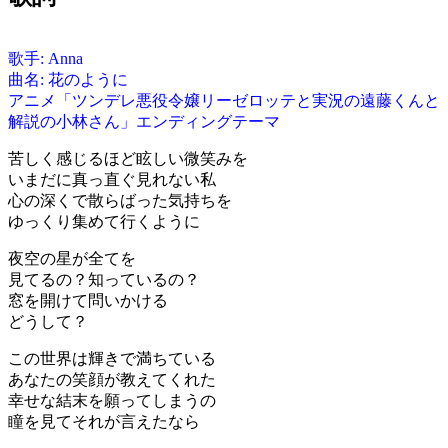
歌手: Anna
曲名: 花のように
アニメ「ツンデレ悪役令嬢リーゼロッテと実況の遠藤くんと
解説の小林さん」エンディングテーマ
苦しく感じるほど眩しい微笑みを
いまだに真っ直ぐ見れない私
心の深くで散らばった気持ちを
ゆっくり集めて行くように
夜空の星が全てを
見てるの？知っているの？
窓を開けて問いかける
どうして？
この世界は輝きで満ちている
あなたの笑顔が教えてくれた
幸せな結末を願ってしまうの
瞳を見てそれが言えたなら