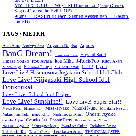
MYTH & ROID — Why? RED induction (Youjo Senki:
Saga of Tanya the Evil II OP)
9Lana — RASEN (Bleach: Sennen Kessen-hen — Kashin-
tan ED)
TAGS / МЕТКИ
Aoyama Nagisa
Aqours
Aiba Aina
Amamiya Sora
BanG Dream!
Hayami Saori
Hanazawa Kana
Itou Miku
J-Rock/Pop
Hikasa Youko
Itou Ayasa
Kitou Akari
Liyuu
Liella!
Kurosawa Tomoyo
Kubota Miyu
Kusunoki Tomori
Love Live! Hasunosora Jogakuin School Idol Club
Love Live! Nijigasaki High School Idol
Doukoukai
Love Live! School Idol Project
Love Live! Sunshine!!
Love Live! Super Star!!
Mizuki Nana
Misaki Nako
Maeda Kaori
Minase Inori
Murakami Natsumi
Ohashi Ayaka
Nishimoto Rimi
Nakashima Yuki
nano.RIPE
Onishi Aguri
Ootsuka Sae
Poppin'Party
Roselia
Sagara Mayu
Sakura Ayane
Sword Art Online
Tadokoro Azusa
Sakuragawa Megu
Terakawa Aimi
Takahashi Rie
THE iDOLM@STER
Tanaka Chiemi