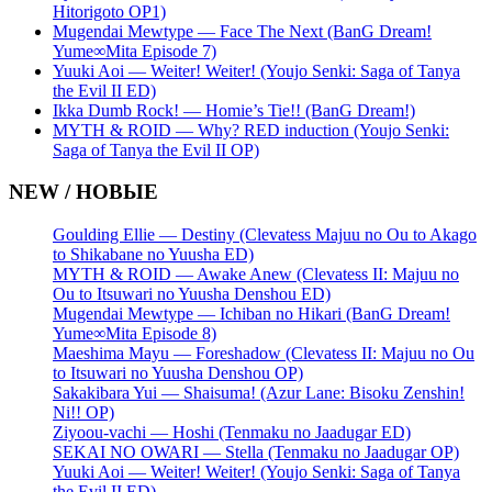
Hitorigoto OP1)
Mugendai Mewtype — Face The Next (BanG Dream!
Yume∞Mita Episode 7)
Yuuki Aoi — Weiter! Weiter! (Youjo Senki: Saga of Tanya
the Evil II ED)
Ikka Dumb Rock! — Homie’s Tie!! (BanG Dream!)
MYTH & ROID — Why? RED induction (Youjo Senki:
Saga of Tanya the Evil II OP)
NEW / НОВЫЕ
Goulding Ellie — Destiny (Clevatess Majuu no Ou to Akago
to Shikabane no Yuusha ED)
MYTH & ROID — Awake Anew (Clevatess II: Majuu no
Ou to Itsuwari no Yuusha Denshou ED)
Mugendai Mewtype — Ichiban no Hikari (BanG Dream!
Yume∞Mita Episode 8)
Maeshima Mayu — Foreshadow (Clevatess II: Majuu no Ou
to Itsuwari no Yuusha Denshou OP)
Sakakibara Yui — Shaisuma! (Azur Lane: Bisoku Zenshin!
Ni!! OP)
Ziyoou-vachi — Hoshi (Tenmaku no Jaadugar ED)
SEKAI NO OWARI — Stella (Tenmaku no Jaadugar OP)
Yuuki Aoi — Weiter! Weiter! (Youjo Senki: Saga of Tanya
the Evil II ED)