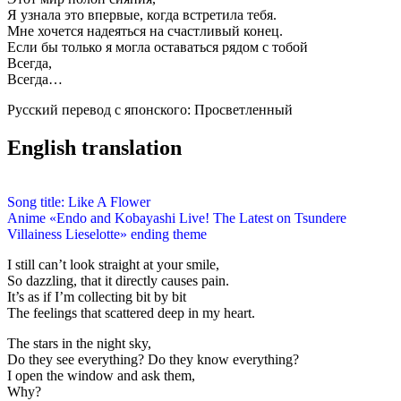
Я узнала это впервые, когда встретила тебя.
Мне хочется надеяться на счастливый конец.
Если бы только я могла оставаться рядом с тобой
Всегда,
Всегда…
Русский перевод с японского: Просветленный
English translation
Song title: Like A Flower
Anime «Endo and Kobayashi Live! The Latest on Tsundere
Villainess Lieselotte» ending theme
I still can’t look straight at your smile,
So dazzling, that it directly causes pain.
It’s as if I’m collecting bit by bit
The feelings that scattered deep in my heart.
The stars in the night sky,
Do they see everything? Do they know everything?
I open the window and ask them,
Why?