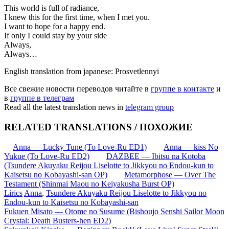
This world is full of radiance,
I knew this for the first time, when I met you.
I want to hope for a happy end.
If only I could stay by your side
Always,
Always…
English translation from japanese: Prosvetlennyi
Все свежие новости переводов читайте в
группе в контакте
и
в
группе в телеграм
Read all the latest translation news in
telegram group
RELATED TRANSLATIONS / ПОХОЖИЕ
Anna — Lucky Tune (To Love-Ru ED1)
Anna — kiss No
Yukue (To Love-Ru ED2)
DAZBEE — Ibitsu na Kotoba
(Tsundere Akuyaku Reijou Liselotte to Jikkyou no Endou-kun to
Kaisetsu no Kobayashi-san OP)
Metamorphose — Over The
Testament (Shinmai Maou no Keiyakusha Burst OP)
Lirics
Anna
,
Tsundere Akuyaku Reijou Liselotte to Jikkyou no
Endou-kun to Kaisetsu no Kobayashi-san
Запись
Fukuen Misato — Otome no Susume (Bishoujo Senshi Sailor Moon
Crystal: Death Busters-hen ED2)
навигация