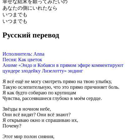
幸せな結末を願ってみたいの
あなたの側にいれたなら
いつまでも
いつまでも
Русский перевод
Исполнитель: Anna
Песня: Как цветок
Аниме «Эндо и Кобаяси в прямом эфире комментируют
цундере злодейку Лизелотту» эндинг
Я всё ещё не могу смотреть прямо на твою улыбку,
Такую ослепительную, что это прямо причиняет боль.
Я как будто собираю по крупицам
Чувства, рассеявшиеся глубоко в моём сердце.
Звёзды в ночном небе,
Они всё видят? Они всё знают?
Я открываю окно и спрашиваю их,
Почему?
Этот мир полон сияния,