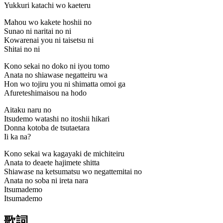
Yukkuri katachi wo kaeteru
Mahou wo kakete hoshii no
Sunao ni naritai no ni
Kowarenai you ni taisetsu ni
Shitai no ni
Kono sekai no doko ni iyou tomo
Anata no shiawase negatteiru wa
Hon wo tojiru you ni shimatta omoi ga
Afureteshimaisou na hodo
Aitaku naru no
Itsudemo watashi no itoshii hikari
Donna kotoba de tsutaetara
Ii ka na?
Kono sekai wa kagayaki de michiteiru
Anata to deaete hajimete shitta
Shiawase na ketsumatsu wo negattemitai no
Anata no soba ni ireta nara
Itsumademo
Itsumademo
歌詞