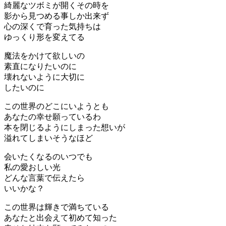
綺麗なツボミが開くその時を
影から見つめる事しか出来ず
心の深くで育った気持ちは
ゆっくり形を変えてる
魔法をかけて欲しいの
素直になりたいのに
壊れないように大切に
したいのに
この世界のどこにいようとも
あなたの幸せ願っているわ
本を閉じるようにしまった想いが
溢れてしまいそうなほど
会いたくなるのいつでも
私の愛おしい光
どんな言葉で伝えたら
いいかな？
この世界は輝きで満ちている
あなたと出会えて初めて知った