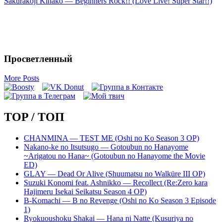
Sakurakoji Kinako — Beginners Rock!! (Love Live! Super Star!!)
Просветленный
More Posts
TOP / ТОП
CHANMINA — TEST ME (Oshi no Ko Season 3 OP)
Nakano-ke no Itsutsugo — Gotoubun no Hanayome
~Arigatou no Hana~ (Gotoubun no Hanayome the Movie
ED)
GLAY — Dead Or Alive (Shuumatsu no Walküre III OP)
Suzuki Konomi feat. Ashnikko — Recollect (Re:Zero kara
Hajimeru Isekai Seikatsu Season 4 OP)
B-Komachi — B no Revenge (Oshi no Ko Season 3 Episode
1)
Ryokuoushoku Shakai — Hana ni Natte (Kusuriya no