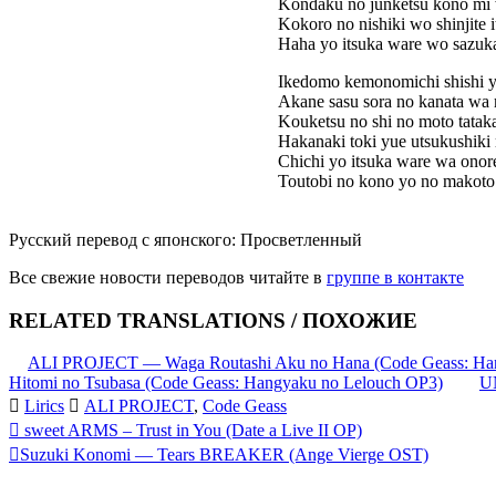
Kondaku no junketsu kono mi
Kokoro no nishiki wo shinjite i
Haha yo itsuka ware wo sazuka
Ikedomo kemonomichi shishi yo
Akane sasu sora no kanata wa
Kouketsu no shi no moto tatak
Hakanaki toki yue utsukushiki
Chichi yo itsuka ware wa onore
Toutobi no kono yo no makoto
Русский перевод с японского: Просветленный
Все свежие новости переводов читайте в
группе в контакте
RELATED TRANSLATIONS / ПОХОЖИЕ
ALI PROJECT — Waga Routashi Aku no Hana (Code Geass: Ha
Hitomi no Tsubasa (Code Geass: Hangyaku no Lelouch OP3)
UN
Lirics
ALI PROJECT
,
Code Geass
Запись
sweet ARMS – Trust in You (Date a Live II OP)
Suzuki Konomi — Tears BREAKER (Ange Vierge OST)
навигация