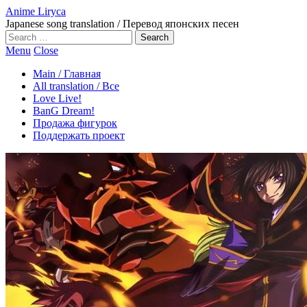
Anime Liryca
Japanese song translation / Перевод японских песен
Search
on:
Menu
Close
Main / Главная
All translation / Все
Love Live!
BanG Dream!
Продажа фигурок
Поддержать проект