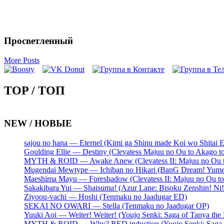
Просветленный
More Posts
TOP / ТОП
NEW / НОВЫЕ
sajou no hana — Eternel (Kimi ga Shinu made Koi wo Shitai 
Goulding Ellie — Destiny (Clevatess Majuu no Ou to Akago 
MYTH & ROID — Awake Anew (Clevatess II: Majuu no Ou to
Mugendai Mewtype — Ichiban no Hikari (BanG Dream! Yume
Maeshima Mayu — Foreshadow (Clevatess II: Majuu no Ou to
Sakakibara Yui — Shaisuma! (Azur Lane: Bisoku Zenshin! Ni
Ziyoou-vachi — Hoshi (Tenmaku no Jaadugar ED)
SEKAI NO OWARI — Stella (Tenmaku no Jaadugar OP)
Yuuki Aoi — Weiter! Weiter! (Youjo Senki: Saga of Tanya the 
MYTH & ROID — Why? RED induction (Youjo Senki: Saga of