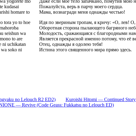
 wa yogorete mo
Даже если моё тело запачкано, помутив мою 
te kudasai
Пожалуйста, верь в парчу моего сердца.
rishi homare to
Мама, вознагради меня однажды честью!
 tora yo to hoe
Идя по звериным тропам, я кричу: «О, лев! О,
 mahoroba
Оборотная сторона пылающего багряного неба
au seishun wa
Молодость, сражающаяся с благородными на
 mono to are
Является прекрасной именно потому, что её ве
 ni uchikatan
Отец, однажды я одолею тебя!
 wa soko ni
Истина этого священного мира прямо здесь.
ngyaku no Lelouch R2 ED2)
Kuroishi Hitomi — Continued Story
IONE — Revive (Code Geass: Fukkatsu no Lelouch ED)