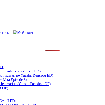
ED)
to Shikabane no Yuusha ED)
 Itsuwari no Yuusha Denshou ED)
∞Mita Episode 8)
 Itsuwari no Yuusha Denshou OP)
!! OP)
Evil II ED)
 Tanya the Evil II OP)