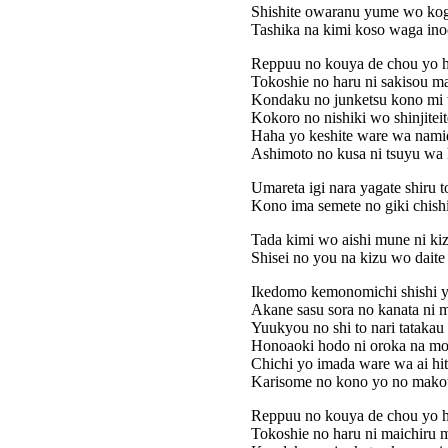
Shishite owaranu yume wo ko
Tashika na kimi koso waga ino
Reppuu no kouya de chou yo ha
Tokoshie no haru ni sakisou m
Kondaku no junketsu kono mi
Kokoro no nishiki wo shinjitei
Haha yo keshite ware wa nam
Ashimoto no kusa ni tsuyu wa
Umareta igi nara yagate shiru 
Kono ima semete no giki chishi
Tada kimi wo aishi mune ni ki
Shisei no you na kizu wo daite
Ikedomo kemonomichi shishi yo
Akane sasu sora no kanata ni 
Yuukyou no shi to nari tatakau
Honoaoki hodo ni oroka na mo
Chichi yo imada ware wa ai h
Karisome no kono yo no mako
Reppuu no kouya de chou yo ha
Tokoshie no haru ni maichiru 