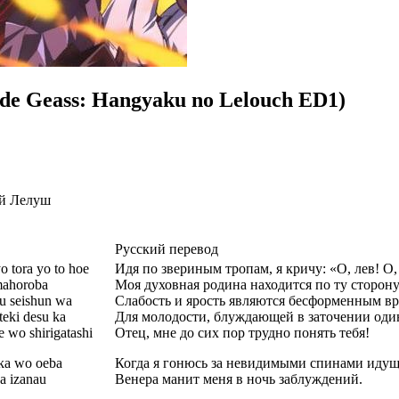
e Geass: Hangyaku no Lelouch ED1)
ий Лелуш
Русский перевод
 tora yo to hoe
Идя по звериным тропам, я кричу: «О, лев! О,
mahoroba
Моя духовная родина находится по ту сторон
u seishun wa
Слабость и ярость являются бесформенным в
teki desu ka
Для молодости, блуждающей в заточении оди
 wo shirigatashi
Отец, мне до сих пор трудно понять тебя!
aka wo oeba
Когда я гонюсь за невидимыми спинами идущ
a izanau
Венера манит меня в ночь заблуждений.