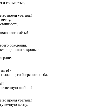
я и со смертью,
е во время урагана!
 весну.
невинность,
ываю свои слёзы!
воего рождения,
 дело пропитано кровью.
сердце,
 тигр!»
у пылающего багряного неба.
ой?
инственную любовь!
е во время урагана!
ту вечную весну.