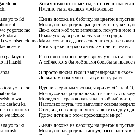
garedomo
Хотя я томлюсь от мечты, которая не окончитс
chi
Именно ты являешься моей жизнью.
na yo to iki
Жизнь похожа на бабочку, на цветок в пустын
aboroshi
Моя духовная родина расцветает в эту вечную
 wa yogorete mo
Даже если моё тело запачкано, помутив мою 
te kudasai
Пожалуйста, верь в парчу моего сердца.
ida wo misenedo mo
Мама, сотри их, даже если я никогда не показ
 kiemosede
Роса в траве под моими ногами не исчезает.
toki ga koyou
Рано или поздно придёт время узнать смысл с
o ni hitashi
А сейчас хотя бы моё знамя борьбы за правое
zanda
Я просто любил тебя и выгравировал в своём 
Держа там похожую на татуировку рану.
 tora yo to hoe
Идя по звериным тропам, я кричу: «О, лев! О,
mahoroba
Моя духовная родина находится по ту сторон
 seishun wa
Молодость, сражающаяся как храбрый воин,
no deshou ka
Настолько глупа, что выглядит совсем незрел
itotsu mamorezu
Отец, я до сих пор не могу защитить одну ед
to wa idzuko
Где же истина в этом преходящем мире?
na yo to iki
Жизнь похожа на бабочку, на цветок в пустын
maboroshi
Моя духовная родина, танцуя, рассыпается в э