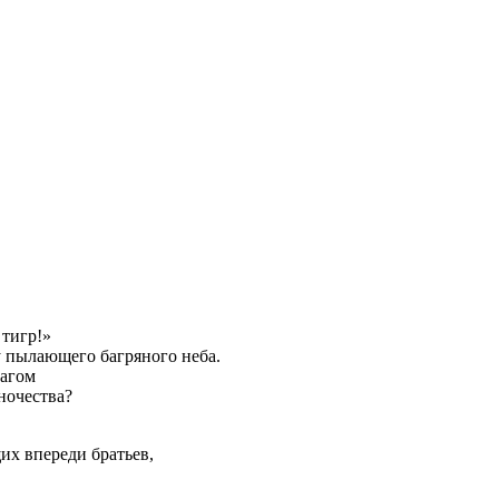
 тигр!»
у пылающего багряного неба.
рагом
ночества?
их впереди братьев,