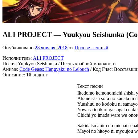
ALI PROJECT — Yuukyou Seishunka (Cod
Опубликовано
28 января, 2018
от
Просветленный
Исполнитель:
ALI PROJECT
Песня: Yuukyou Seishunka / Песнь храброй молодости
Аниме:
Code Geass: Hangyaku no Lelouch
/ Код Гиас: Восставш
Описание: 1й эндинг
Текст песни
Ikedomo kemonomichi shishi yo
Akane sasu sora no kanata ni 
Yuushuu no kodoku ni samayo
Yowasa to ikari ga sugata naki 
Chichi yo imada ware wa onore
Sakidatsu anira no mienai sen
Mayoi no hitoyo ni myoujou w