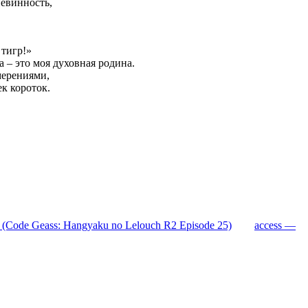
невинность,
 тигр!»
 – это моя духовная родина.
мерениями,
к короток.
 (Code Geass: Hangyaku no Lelouch R2 Episode 25)
access —