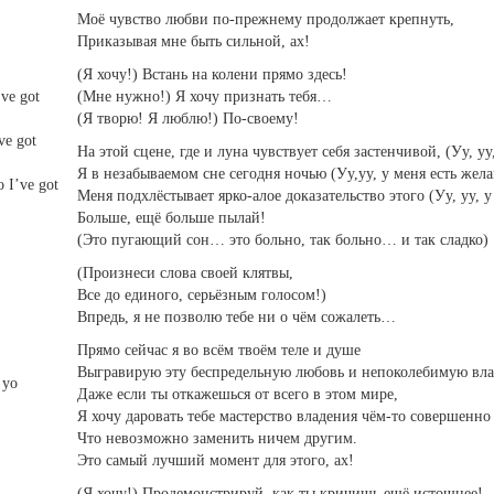
Моё чувство любви по-прежнему продолжает крепнуть,
Приказывая мне быть сильной, ах!
(Я хочу!) Встань на колени прямо здесь!
’ve got
(Мне нужно!) Я хочу признать тебя…
(Я творю! Я люблю!) По-своему!
ve got
На этой сцене, где и луна чувствует себя застенчивой, (Уу, уу
Я в незабываемом сне сегодня ночью (Уу,уу, у меня есть жел
 I’ve got
Меня подхлёстывает ярко-алое доказательство этого (Уу, уу, у
Больше, ещё больше пылай!
(Это пугающий сон… это больно, так больно… и так сладко)
(Произнеси слова своей клятвы,
Все до единого, серьёзным голосом!)
Впредь, я не позволю тебе ни о чём сожалеть…
Прямо сейчас я во всём твоём теле и душе
Выгравирую эту беспредельную любовь и непоколебимую вла
 yo
Даже если ты откажешься от всего в этом мире,
Я хочу даровать тебе мастерство владения чём-то совершенно
Что невозможно заменить ничем другим.
Это самый лучший момент для этого, ах!
(Я хочу!) Продемонстрируй, как ты кричишь ещё истошнее!