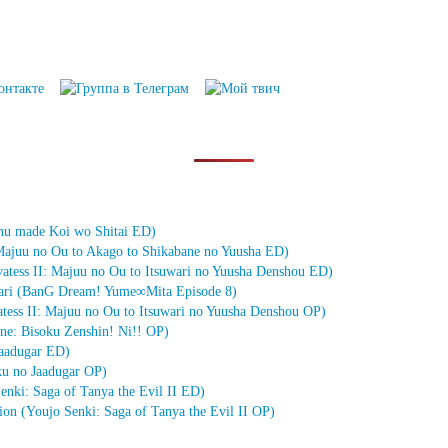
inu made Koi wo Shitai ED)
 Majuu no Ou to Akago to Shikabane no Yuusha ED)
ss II: Majuu no Ou to Itsuwari no Yuusha Denshou ED)
ari (BanG Dream! Yume∞Mita Episode 8)
ss II: Majuu no Ou to Itsuwari no Yuusha Denshou OP)
ne: Bisoku Zenshin! Ni!! OP)
aadugar ED)
 no Jaadugar OP)
enki: Saga of Tanya the Evil II ED)
(Youjo Senki: Saga of Tanya the Evil II OP)