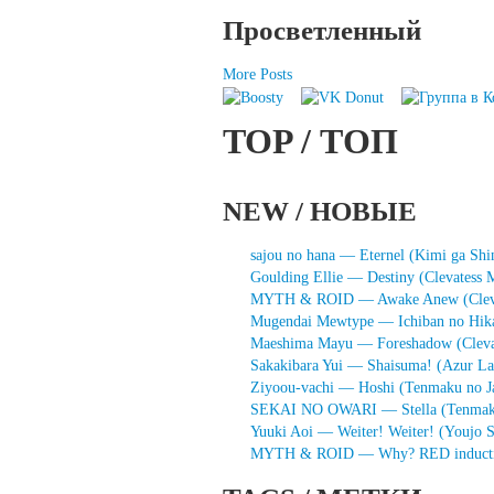
Просветленный
More Posts
TOP / ТОП
NEW / НОВЫЕ
sajou no hana — Eternel (Kimi ga Sh
Goulding Ellie — Destiny (Clevatess
MYTH & ROID — Awake Anew (Clevate
Mugendai Mewtype — Ichiban no Hik
Maeshima Mayu — Foreshadow (Clevate
Sakakibara Yui — Shaisuma! (Azur La
Ziyoou-vachi — Hoshi (Tenmaku no J
SEKAI NO OWARI — Stella (Tenmaku
Yuuki Aoi — Weiter! Weiter! (Youjo S
MYTH & ROID — Why? RED induction 