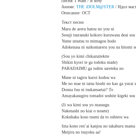
Песня: I Want / Я хочу
Аниме:
THE iDOLM@STER
/ Идол мас
Описание: ОСТ
Текст песни
Maru de areru hatou no you ni
Sesuji tsuranuki kokoro kuruwasu deai sou
Yume utsutsu to mimagou hodo
Adokenasa ni suikomareru you na hitomi s
(Sou yo kimi chikazuitekite
Shikin kyori te ga todoku made)
PARADAIMU ga isshin sareteku no
Mune ni tagiru kuroi kodou wa
Me no mae ni tatsu hisshi no kao ga yurai 
Donna fuu ni tsukamaetai? To
Amayakasugiru tomadoi soshite kigeki sou
(Ii wa kimi sou yo massugu
Nakenashi no kiai o nosete)
Kokuhaku koso tsumi da to oshieru wa
Ima kono ren’ai kanjou no takaburu mama 
Meijiru no tsuyoku aa!