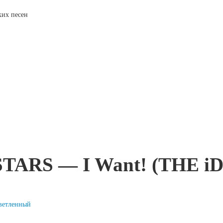
ских песен
STARS — I Want! (THE
ветленный