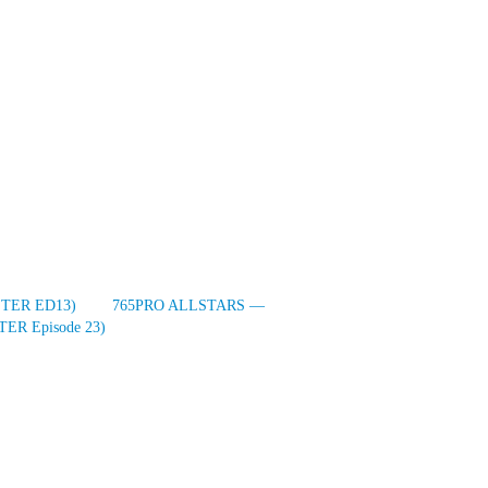
TER ED13)
765PRO ALLSTARS —
ER Episode 23)