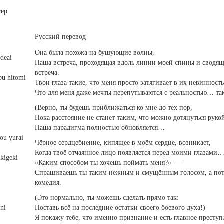
тер
Русский перевод
Она была похожа на бушующие волны,
 deai
Наша встреча, проходящая вдоль линии моей спины и сводящ
встреча.
ou hitomi
Твои глаза такие, что меня просто затягивает в их невинность
Что для меня даже мечты перепутываются с реальностью… так
(Верно, ты будешь приближаться ко мне до тех пор,
Пока расстояние не станет таким, что можно дотянуться руко
Наша парадигма полностью обновляется…
sou yurai
Чёрное сердцебиение, кипящее в моём сердце, возникает,
Когда твоё отчаянное лицо появляется перед моими глазами…
 kigeki
«Каким способом ты хочешь поймать меня?» —
Спрашиваешь ты таким нежным и смущённым голосом, а пот
комедия.
(Это нормально, ты можешь сделать прямо так:
ni
Поставь всё на последние остатки своего боевого духа!)
Я покажу тебе, что именно признание и есть главное преступ