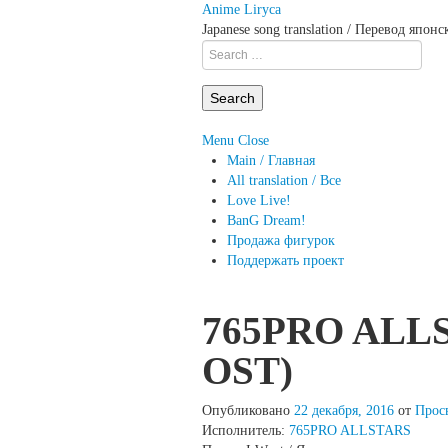
Anime Liryca
Japanese song translation / Перевод япон
Search
on:
Menu
Close
Main / Главная
All translation / Все
Love Live!
BanG Dream!
Продажа фигурок
Поддержать проект
765PRO ALL
OST)
Опубликовано
22 декабря, 2016
от
Прос
Исполнитель:
765PRO ALLSTARS