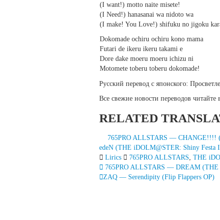
(I want!) motto naite misete!
(I Need!) hanasanai wa nidoto wa
(I make! You Love!) shifuku no jigoku kar
Dokomade ochiru ochiru kono mama
Futari de ikeru ikeru takami e
Dore dake moeru moeru ichizu ni
Motomete toberu toberu dokomade!
Русский перевод с японского: Просвет
Все свежие новости переводов читайте
RELATED TRANSLA
765PRO ALLSTARS — CHANGE!!!!
edeN (THE iDOLM@STER: Shiny Festa In
Lirics
765PRO ALLSTARS
,
THE iD
Запись
765PRO ALLSTARS — DREAM (THE
ZAQ — Serendipity (Flip Flappers OP)
навигация