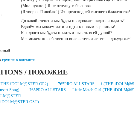
(Мне нужно!) Я не отпущу тебя снова…
(Я творю! Я люблю!) Из преисподней высшего блаженства!
a
До какой степени мы будем продолжать падать и падать?
Вдвоём мы можем идти и идти к новым вершинам!
Как долго мы будем пылать и пылать всей душой?
Мы можем по собственно воле лететь и лететь… докуда же?!
ленный
 в
группе в контакте
TIONS / ПОХОЖИЕ
 (THE iDOLM@STER OP2)
765PRO ALLSTARS — i (THE iDOLM@S
sert Song)
765PRO ALLSTARS — Little Match Girl (THE iDOLM@ST
OLM@STER
 iDOLM@STER OST)