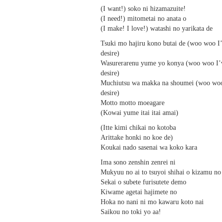
(I want!) soko ni hizamazuite!
(I need!) mitometai no anata o
(I make! I love!) watashi no yarikata de
Tsuki mo hajiru kono butai de (woo woo I
desire)
Wasurerarenu yume yo konya (woo woo I’
desire)
Muchiutsu wa makka na shoumei (woo woo
desire)
Motto motto moeagare
(Kowai yume itai itai amai)
(Itte kimi chikai no kotoba
Arittake honki no koe de)
Koukai nado sasenai wa koko kara
Ima sono zenshin zenrei ni
Mukyuu no ai to tsuyoi shihai o kizamu no
Sekai o subete furisutete demo
Kiwame agetai hajimete no
Hoka no nani ni mo kawaru koto nai
Saikou no toki yo aa!