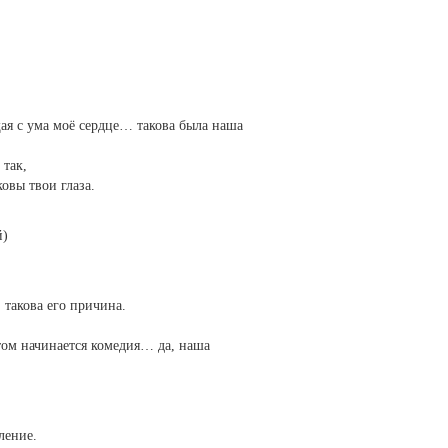
ая с ума моё сердце… такова была наша
 так,
овы твои глаза.
й)
 такова его причина.
ом начинается комедия… да, наша
ление.