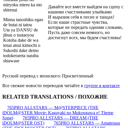
miryoku mieru ka mo
Давайте все вместе выйдем на сцену с
shirenai
нашими счастливыми улыбками
И выразим себя в песне и танцах!
Minna tanoshiku egao
Если наши страстные чувства,
de butai ni tatou
которые не передать одними словами,
Uta ya DANSU de
Пусть даже совсем немного, но
jibun o tsutaeyou
достигнут всех, мы будем счастливы!
Kotoba dake de wa
ienai atsui kimochi o
Sukoshi dake demo
todokerareta naraba
shiawase
Русский перевод с японского: Просветленный
Все свежие новости переводов читайте в
группе в контакте
RELATED TRANSLATIONS / ПОХОЖИЕ
765PRO ALLSTARS — M@STERPIECE (THE
iDOLM@STER Movie: Kagayaki no Mukougawa e! Theme
Song)
765PRO ALLSTARS — DREAM (THE
iDOLM@STER OST)
765PRO ALLSTARS — Amaterasu