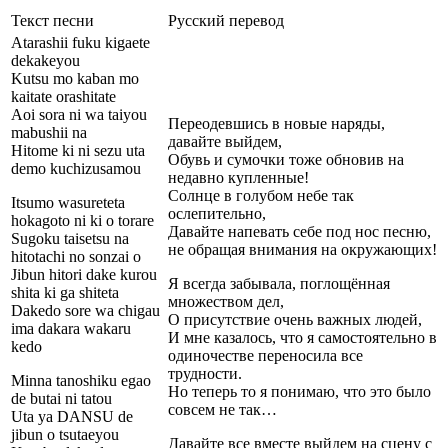
Текст песни
Русский перевод
Atarashii fuku kigaete
dekakeyou
Kutsu mo kaban mo
kaitate orashitate
Aoi sora ni wa taiyou
Переодевшись в новые наряды,
mabushii na
давайте выйдем,
Hitome ki ni sezu uta
Обувь и сумочки тоже обновив на
demo kuchizusamou
недавно купленные!
Солнце в голубом небе так
Itsumo wasureteta
ослепительно,
hokagoto ni ki o torare
Давайте напевать себе под нос песню,
Sugoku taisetsu na
не обращая внимания на окружающих!
hitotachi no sonzai o
Jibun hitori dake kurou
Я всегда забывала, поглощённая
shita ki ga shiteta
множеством дел,
Dakedo sore wa chigau
О присутствие очень важных людей,
ima dakara wakaru
И мне казалось, что я самостоятельно в
kedo
одиночестве переносила все
трудности.
Minna tanoshiku egao
Но теперь то я понимаю, что это было
de butai ni tatou
совсем не так…
Uta ya DANSU de
jibun o tsutaeyou
Давайте все вместе выйдем на сцену с