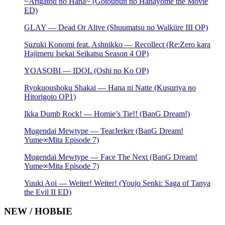
~Arigatou no Hana~ (Gotoubun no Hanayome the Movie
ED)
GLAY — Dead Or Alive (Shuumatsu no Walküre III OP)
Suzuki Konomi feat. Ashnikko — Recollect (Re:Zero kara
Hajimeru Isekai Seikatsu Season 4 OP)
YOASOBI — IDOL (Oshi no Ko OP)
Ryokuoushoku Shakai — Hana ni Natte (Kusuriya no
Hitorigoto OP1)
Ikka Dumb Rock! — Homie’s Tie!! (BanG Dream!)
Mugendai Mewtype — TearJerker (BanG Dream!
Yume∞Mita Episode 7)
Mugendai Mewtype — Face The Next (BanG Dream!
Yume∞Mita Episode 7)
Yuuki Aoi — Weiter! Weiter! (Youjo Senki: Saga of Tanya
the Evil II ED)
NEW / НОВЫЕ