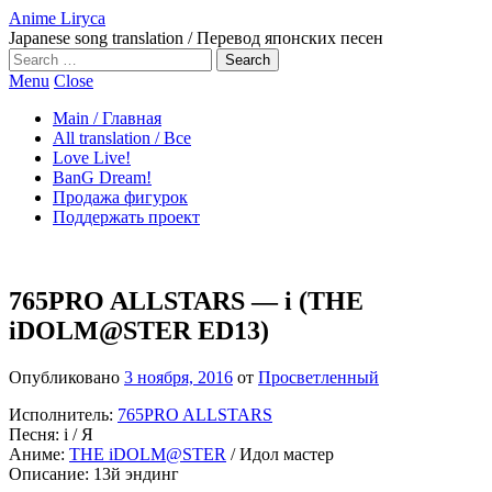
Anime Liryca
Japanese song translation / Перевод японских песен
Search
on:
Menu
Close
Main / Главная
All translation / Все
Love Live!
BanG Dream!
Продажа фигурок
Поддержать проект
765PRO ALLSTARS — i (THE
iDOLM@STER ED13)
Опубликовано
3 ноября, 2016
от
Просветленный
Исполнитель:
765PRO ALLSTARS
Песня: i / Я
Аниме:
THE iDOLM@STER
/ Идол мастер
Описание: 13й эндинг