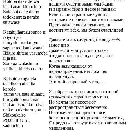
Kotoba dake de wa
нашими счастливыми улыбками
ienai atsui kimochi o
И выразим себя в песне и танцах!
Sukoshi dake demo
Если наши страстные чувства,
todokerareta naraba
которые не передать одними словами,
shiawase
Пусть даже совсем немного, но
достигнут всех, мы будем счастливы!
Katahijiharazu sunao ni
ikiyou yo
Давайте жить открыто, не ведя себя
Doryoku mokuhyou
заносчиво!
sagete mo kamawanai
Даже если мои усилия только
Ikigire shitara yasumeba
отодвигают конечную цель, я не
ii ja nai
переживаю.
Sore ga watashi no
Когда задыхаешься от
yarikata hiketsu na no
перенапряжения, неплохо бы
передохнуть —
Katsute akogareta
Это мой секретный метод…
tachiba made kita
keredo
Я добралась до позиции, о которой
Yume wa hate shinaku
когда-то так страстно мечтала,
hirogatte tomaranai
Но мечты не перестают
Dakara tsurai koto iya
распространяться бесконечно.
na koto ukeireru you na
Поэтому, чтобы принять все
Shikoukairo
болезненные и неприятные моменты,
POJITIIBU ni
Я продолжаю трудиться с позитивным
sadouchuu
мышлением.