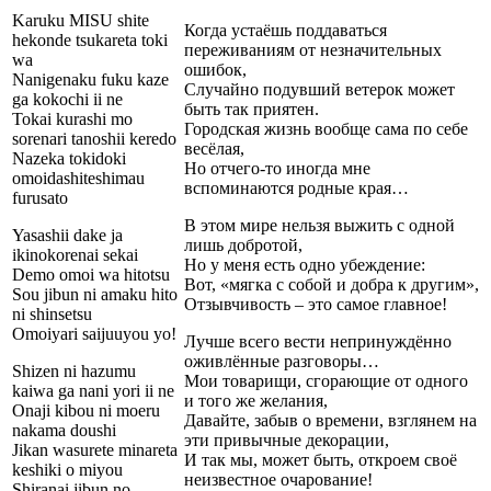
Karuku MISU shite
Когда устаёшь поддаваться
hekonde tsukareta toki
переживаниям от незначительных
wa
ошибок,
Nanigenaku fuku kaze
Случайно подувший ветерок может
ga kokochi ii ne
быть так приятен.
Tokai kurashi mo
Городская жизнь вообще сама по себе
sorenari tanoshii keredo
весёлая,
Nazeka tokidoki
Но отчего-то иногда мне
omoidashiteshimau
вспоминаются родные края…
furusato
В этом мире нельзя выжить с одной
Yasashii dake ja
лишь добротой,
ikinokorenai sekai
Но у меня есть одно убеждение:
Demo omoi wa hitotsu
Вот, «мягка с собой и добра к другим»,
Sou jibun ni amaku hito
Отзывчивость – это самое главное!
ni shinsetsu
Omoiyari saijuuyou yo!
Лучше всего вести непринуждённо
оживлённые разговоры…
Shizen ni hazumu
Мои товарищи, сгорающие от одного
kaiwa ga nani yori ii ne
и того же желания,
Onaji kibou ni moeru
Давайте, забыв о времени, взглянем на
nakama doushi
эти привычные декорации,
Jikan wasurete minareta
И так мы, может быть, откроем своё
keshiki o miyou
неизвестное очарование!
Shiranai jibun no