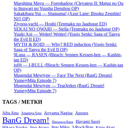
Maeshima Mayu — Foreshadow (Clevatess II: Majuu no Ou
to Itsuwari no Yuusha Denshou OP)
Sakakibara Yui — Shaisuma! (Azur Lane: Bisoku Zenshin!
Ni!! OP)
Ziyoou-vachi — Hoshi (Tenmaku no Jaadugar ED)
SEKAI NO OWARI — Stella (Tenmaku no Jaadugar OP)
Yuuki Aoi — Weiter! Weiter! (Youjo Senki: Saga of Tanya
the Evil II ED)
MYTH & ROID — Why? RED induction (Youjo Senki:
Saga of Tanya the Evil II OP)
9Lana — RASEN (Bleach: Sennen Kessen-hen — Kashin-
tan ED)
jo0ji — I-BULL (Bleach: Sennen Kessen-hen — Kashin-tan
OP)
Mugendai Mewtype — Face The Next (BanG Dream!
Yume∞Mita Episode 7)
Mugendai Mewtype — TearJerker (BanG Dream!
Yume∞Mita Episode 7)
TAGS / МЕТКИ
Aoyama Nagisa
Aqours
Aiba Aina
Amamiya Sora
BanG Dream!
Hayami Saori
Hanazawa Kana
Itou Miku
J-Rock/Pop
Hikasa Youko
Itou Ayasa
Kitou Akari