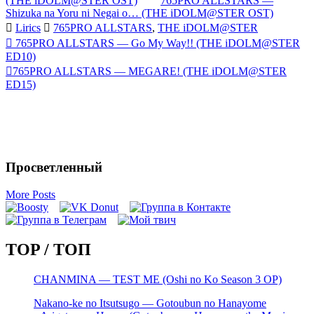
(THE iDOLM@STER OST)
765PRO ALLSTARS —
Shizuka na Yoru ni Negai o… (THE iDOLM@STER OST)
Lirics
765PRO ALLSTARS
,
THE iDOLM@STER
Запись
765PRO ALLSTARS — Go My Way!! (THE iDOLM@STER
ED10)
навигация
765PRO ALLSTARS — MEGARE! (THE iDOLM@STER
ED15)
Просветленный
More Posts
TOP / ТОП
CHANMINA — TEST ME (Oshi no Ko Season 3 OP)
Nakano-ke no Itsutsugo — Gotoubun no Hanayome