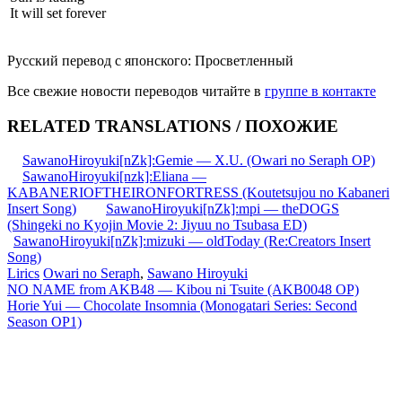
It will set forever
Русский перевод с японского: Просветленный
Все свежие новости переводов читайте в
группе в контакте
RELATED TRANSLATIONS / ПОХОЖИЕ
SawanoHiroyuki[nZk]:Gemie — X.U. (Owari no Seraph OP)
SawanoHiroyuki[nzk]:Eliana —
KABANERIOFTHEIRONFORTRESS (Koutetsujou no Kabaneri
Insert Song)
SawanoHiroyuki[nZk]:mpi — theDOGS
(Shingeki no Kyojin Movie 2: Jiyuu no Tsubasa ED)
SawanoHiroyuki[nZk]:mizuki — oldToday (Re:Creators Insert
Song)
Lirics
Owari no Seraph
,
Sawano Hiroyuki
Запись
NO NAME from AKB48 — Kibou ni Tsuite (AKB0048 OP)
Horie Yui — Chocolate Insomnia (Monogatari Series: Second
навигация
Season OP1)