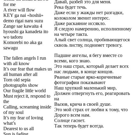
Давай, разбей это для меня.
for me
Река будет течь.
A river will flow
Даже если у жажды нет разгадки,
KEY ga nai «hoshii»
колоколом звенит интерес.
demo rigai naru suzu
Даже раскаяние иссякло.
Zange sae kawaita 4
Я следую намерению, исполненному
hyoushi ga kanadeta ito
на четыре такта.
wo tadoru
Алый свет солнца, пробивающегося
Komorebi no aka ga
сквозь листву, поднимет тревогу.
sawagu
Падшие ангелы, я бегу вместе со
The fallen angels I run
всеми, кого знаю.
with all know
Это наш страх, который делает всех
It’s our fear that makes us
нас людьми, в конце концов.
all human after all
Рваные старые ярко-коричневые
Torn old sepia
фотографии показывают
photographs show
Наш хрупкий маленький мир,
Our fragile little world
Должен отвергнуть его, реагировать
Must reject it, respond to
на
the
Вызов, крича в своей душе.
Calling, screaming inside
Это мой страх от любви к тому, что
of my soul
Дорого всем нам.
It’s my fear of loving
Солнце гаснет.
what’s
Так теперь будет всегда.
Dearest to us all
Sun is fading