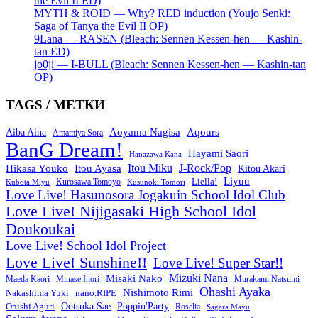
the Evil II ED)
MYTH & ROID — Why? RED induction (Youjo Senki:
Saga of Tanya the Evil II OP)
9Lana — RASEN (Bleach: Sennen Kessen-hen — Kashin-
tan ED)
jo0ji — I-BULL (Bleach: Sennen Kessen-hen — Kashin-tan
OP)
TAGS / МЕТКИ
Aoyama Nagisa
Aqours
Aiba Aina
Amamiya Sora
BanG Dream!
Hayami Saori
Hanazawa Kana
Itou Miku
J-Rock/Pop
Hikasa Youko
Itou Ayasa
Kitou Akari
Liyuu
Liella!
Kurosawa Tomoyo
Kubota Miyu
Kusunoki Tomori
Love Live! Hasunosora Jogakuin School Idol Club
Love Live! Nijigasaki High School Idol
Doukoukai
Love Live! School Idol Project
Love Live! Sunshine!!
Love Live! Super Star!!
Mizuki Nana
Misaki Nako
Maeda Kaori
Minase Inori
Murakami Natsumi
Ohashi Ayaka
Nishimoto Rimi
Nakashima Yuki
nano.RIPE
Onishi Aguri
Ootsuka Sae
Poppin'Party
Roselia
Sagara Mayu