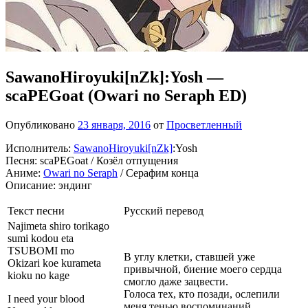
SawanoHiroyuki[nZk]:Yosh —
scaPEGoat (Owari no Seraph ED)
Опубликовано
23 января, 2016
от
Просветленный
Исполнитель:
SawanoHiroyuki[nZk]
:Yosh
Песня: scaPEGoat / Козёл отпущения
Аниме:
Owari no Seraph
/ Серафим конца
Описание: эндинг
Текст песни
Русский перевод
Najimeta shiro torikago
sumi kodou eta
TSUBOMI mo
В углу клетки, ставшей уже
Okizari koe kurameta
привычной, биение моего сердца
kioku no kage
смогло даже зацвести.
Голоса тех, кто позади, ослепили
I need your blood
меня тенью воспоминаний.