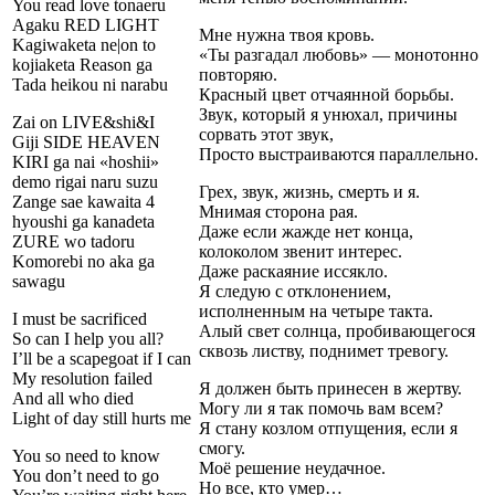
You read love tonaeru
Agaku RED LIGHT
Мне нужна твоя кровь.
Kagiwaketa ne|on to
«Ты разгадал любовь» — монотонно
kojiaketa Reason ga
повторяю.
Tada heikou ni narabu
Красный цвет отчаянной борьбы.
Звук, который я унюхал, причины
Zai on LIVE&shi&I
сорвать этот звук,
Giji SIDE HEAVEN
Просто выстраиваются параллельно.
KIRI ga nai «hoshii»
demo rigai naru suzu
Грех, звук, жизнь, смерть и я.
Zange sae kawaita 4
Мнимая сторона рая.
hyoushi ga kanadeta
Даже если жажде нет конца,
ZURE wo tadoru
колоколом звенит интерес.
Komorebi no aka ga
Даже раскаяние иссякло.
sawagu
Я следую с отклонением,
исполненным на четыре такта.
I must be sacrificed
Алый свет солнца, пробивающегося
So can I help you all?
сквозь листву, поднимет тревогу.
I’ll be a scapegoat if I can
My resolution failed
Я должен быть принесен в жертву.
And all who died
Могу ли я так помочь вам всем?
Light of day still hurts me
Я стану козлом отпущения, если я
смогу.
You so need to know
Моё решение неудачное.
You don’t need to go
Но все, кто умер…