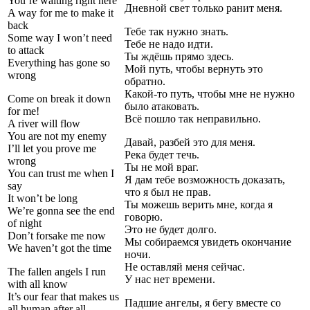
You’re waiting right here
Дневной свет только ранит меня.
A way for me to make it
back
Тебе так нужно знать.
Some way I won’t need
Тебе не надо идти.
to attack
Ты ждёшь прямо здесь.
Everything has gone so
Мой путь, чтобы вернуть это
wrong
обратно.
Какой-то путь, чтобы мне не нужно
Come on break it down
было атаковать.
for me!
Всё пошло так неправильно.
A river will flow
You are not my enemy
Давай, разбей это для меня.
I’ll let you prove me
Река будет течь.
wrong
Ты не мой враг.
You can trust me when I
Я дам тебе возможность доказать,
say
что я был не прав.
It won’t be long
Ты можешь верить мне, когда я
We’re gonna see the end
говорю.
of night
Это не будет долго.
Don’t forsake me now
Мы собираемся увидеть окончание
We haven’t got the time
ночи.
Не оставляй меня сейчас.
The fallen angels I run
У нас нет времени.
with all know
It’s our fear that makes us
Падшие ангелы, я бегу вместе со
all human after all