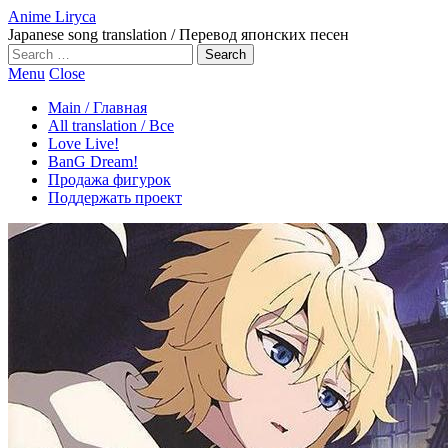
Anime Liryca
Japanese song translation / Перевод японских песен
Search
on:
Menu
Close
Main / Главная
All translation / Все
Love Live!
BanG Dream!
Продажа фигурок
Поддержать проект