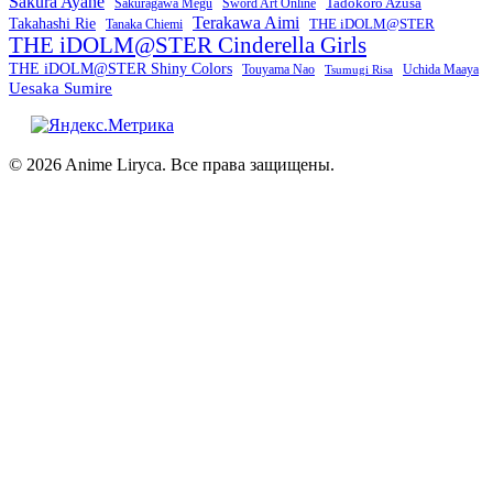
Sakura Ayane
Sword Art Online
Tadokoro Azusa
Sakuragawa Megu
Terakawa Aimi
Takahashi Rie
THE iDOLM@STER
Tanaka Chiemi
THE iDOLM@STER Cinderella Girls
THE iDOLM@STER Shiny Colors
Touyama Nao
Tsumugi Risa
Uchida Maaya
Uesaka Sumire
© 2026 Anime Liryca. Все права защищены.