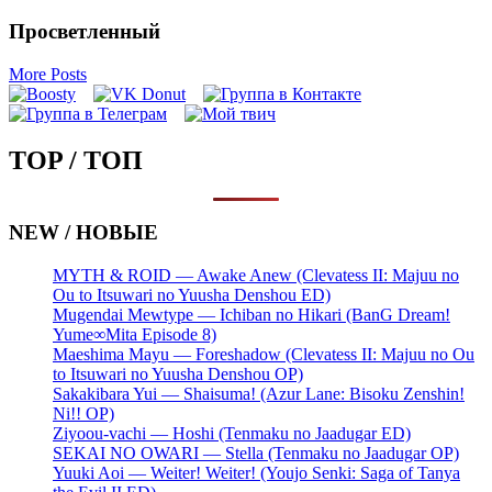
Просветленный
More Posts
TOP / ТОП
NEW / НОВЫЕ
MYTH & ROID — Awake Anew (Clevatess II: Majuu no
Ou to Itsuwari no Yuusha Denshou ED)
Mugendai Mewtype — Ichiban no Hikari (BanG Dream!
Yume∞Mita Episode 8)
Maeshima Mayu — Foreshadow (Clevatess II: Majuu no Ou
to Itsuwari no Yuusha Denshou OP)
Sakakibara Yui — Shaisuma! (Azur Lane: Bisoku Zenshin!
Ni!! OP)
Ziyoou-vachi — Hoshi (Tenmaku no Jaadugar ED)
SEKAI NO OWARI — Stella (Tenmaku no Jaadugar OP)
Yuuki Aoi — Weiter! Weiter! (Youjo Senki: Saga of Tanya