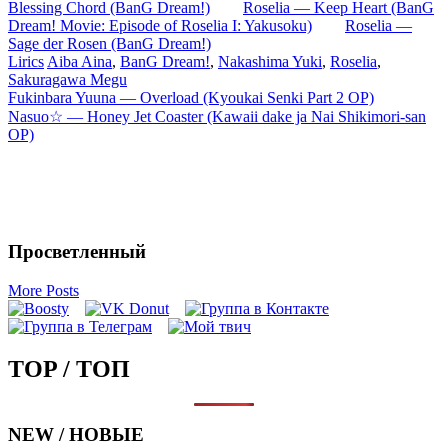
Blessing Chord (BanG Dream!)
Roselia — Keep Heart (BanG
Dream! Movie: Episode of Roselia I: Yakusoku)
Roselia —
Sage der Rosen (BanG Dream!)
Lirics
Aiba Aina
,
BanG Dream!
,
Nakashima Yuki
,
Roselia
,
Sakuragawa Megu
Запись
Fukinbara Yuuna — Overload (Kyoukai Senki Part 2 OP)
Nasuo☆ — Honey Jet Coaster (Kawaii dake ja Nai Shikimori-san
навигация
OP)
Просветленный
More Posts
TOP / ТОП
NEW / НОВЫЕ