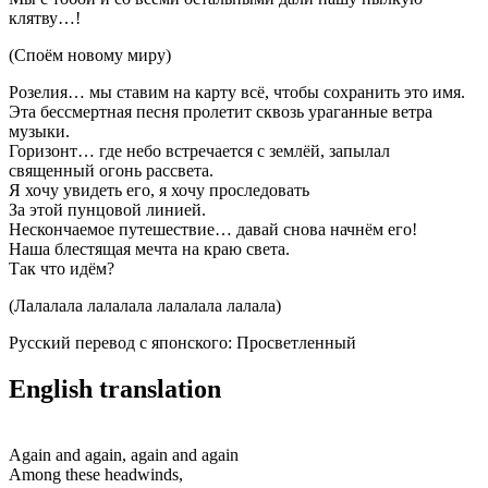
клятву…!
(Споём новому миру)
Розелия… мы ставим на карту всё, чтобы сохранить это имя.
Эта бессмертная песня пролетит сквозь ураганные ветра
музыки.
Горизонт… где небо встречается с землёй, запылал
священный огонь рассвета.
Я хочу увидеть его, я хочу проследовать
За этой пунцовой линией.
Нескончаемое путешествие… давай снова начнём его!
Наша блестящая мечта на краю света.
Так что идём?
(Лалалала лалалала лалалала лалала)
Русский перевод с японского: Просветленный
English translation
Again and again, again and again
Among these headwinds,