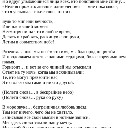
Но вдруг улыбающиеся лица всех, кто подставил мне спину…
«Нельзя прожить жизнь в одиночестве» — мне показалось,
что я услышала такие слова от них.
Будь то миг или вечность,
Или настоящий момент –
Несмотря ни на что в любое время,
Делясь и храбрясь, раскинув свои руки,
Летим в совместном небе!
Розелия… пока мы несём это имя, мы благородно цветём
И продолжаем лететь с нашими сердцами, более горячими чем
пламя.
Горизонт… и вот за его линией мы отыскали
Ответ на ту ночь, когда мы всхлипывали:
Те, кто могут превзойти нас, —
Это только мы сами и никто другой.
(Полети снова… в бескрайнее небо)
(Полети снова… рука об руку)
В море звука… безграничная любовь звёзд,
Там нет ничего, чего бы не хватало.
Записывая все свои мысли в нотные записи,
Мы здесь снова зажгли нашу мечту.
Мы с тобой и со всеми остальными дали нашу пылкую