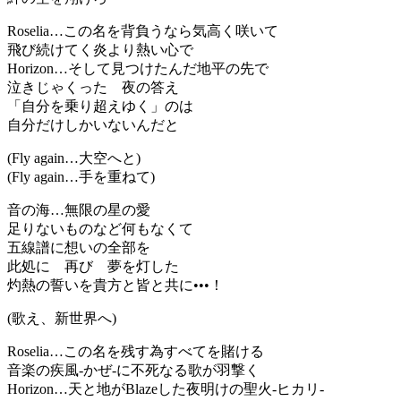
Roselia…この名を背負うなら気高く咲いて
飛び続けてく炎より熱い心で
Horizon…そして見つけたんだ地平の先で
泣きじゃくった 夜の答え
「自分を乗り超えゆく」のは
自分だけしかいないんだと
(Fly again…大空へと)
(Fly again…手を重ねて)
音の海…無限の星の愛
足りないものなど何もなくて
五線譜に想いの全部を
此処に 再び 夢を灯した
灼熱の誓いを貴方と皆と共に•••！
(歌え、新世界へ)
Roselia…この名を残す為すべてを賭ける
音楽の疾風-かぜ-に不死なる歌が羽撃く
Horizon…天と地がBlazeした夜明けの聖火-ヒカリ-