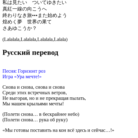
私は見たい ついてゆきたい
真紅一線の向こうへ
終わりなき旅•••また始めよう
煌めく夢 世界の果て
さあゆこうか？
(Lalalala,Lalalala,Lalalala,Lalala)
Русский перевод
Песня: Горизонт роз
Игра «Ура мечте!»
Снова и снова, снова и снова
Среди этих встречных ветров,
Не выгорая, но и не прекращая пылать,
Мы машем крыльями мечты!
(Полети снова… в бескрайнее небо)
(Полети снова… рука об руку)
«Мы готовы поставить на кон всё здесь и сейчас…!»