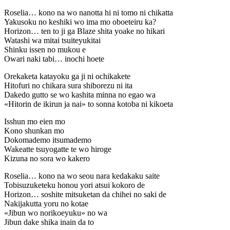
Roselia… kono na wo nanotta hi ni tomo ni chikatta
Yakusoku no keshiki wo ima mo oboeteiru ka?
Horizon… ten to ji ga Blaze shita yoake no hikari
Watashi wa mitai tsuiteyukitai
Shinku issen no mukou e
Owari naki tabi… inochi hoete
Orekaketa katayoku ga ji ni ochikakete
Hitofuri no chikara sura shiborezu ni ita
Dakedo gutto se wo kashita minna no egao wa
«Hitorin de ikirun ja nai» to sonna kotoba ni kikoeta
Isshun mo eien mo
Kono shunkan mo
Dokomademo itsumademo
Wakeatte tsuyogatte te wo hiroge
Kizuna no sora wo kakero
Roselia… kono na wo seou nara kedakaku saite
Tobisuzuketeku honou yori atsui kokoro de
Horizon… soshite mitsuketan da chihei no saki de
Nakijakutta yoru no kotae
«Jibun wo norikoeyuku» no wa
Jibun dake shika inain da to