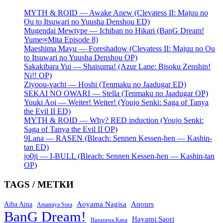
MYTH & ROID — Awake Anew (Clevatess II: Majuu no
Ou to Itsuwari no Yuusha Denshou ED)
Mugendai Mewtype — Ichiban no Hikari (BanG Dream!
Yume∞Mita Episode 8)
Maeshima Mayu — Foreshadow (Clevatess II: Majuu no Ou
to Itsuwari no Yuusha Denshou OP)
Sakakibara Yui — Shaisuma! (Azur Lane: Bisoku Zenshin!
Ni!! OP)
Ziyoou-vachi — Hoshi (Tenmaku no Jaadugar ED)
SEKAI NO OWARI — Stella (Tenmaku no Jaadugar OP)
Yuuki Aoi — Weiter! Weiter! (Youjo Senki: Saga of Tanya
the Evil II ED)
MYTH & ROID — Why? RED induction (Youjo Senki:
Saga of Tanya the Evil II OP)
9Lana — RASEN (Bleach: Sennen Kessen-hen — Kashin-
tan ED)
jo0ji — I-BULL (Bleach: Sennen Kessen-hen — Kashin-tan
OP)
TAGS / МЕТКИ
Aoyama Nagisa
Aqours
Aiba Aina
Amamiya Sora
BanG Dream!
Hayami Saori
Hanazawa Kana