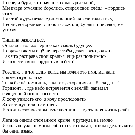
Посреди бури, которая не казалась реальной,
Мы вчера отчаянно боролись, стирая свои слёзы, – гордись
этим.
На этой чудо-звезде, единственной на всю галактику,
Песни, которые мы с тобой сложили, бурлят и пылают, не
утихая.
Тишина разъела всё,
Осталось только чёрное как смоль будущее.
Но даже так мы ещё не перестаём делать, что должны.
Так что расправь свои крылья, ещё раз поднимись
И вознеси свою гордость в небеса!
Розелия… в тот день, когда мы взяли это имя, мы дали
совместную клятву.
Ты всё ещё помнишь, в каких декорация она была дана?
Горизонт… где небо встречается с землёй, запылал
священный огонь рассвета.
Я хочу увидеть его, я хочу проследовать
За этой пунцовой линией.
В этом нескончаемом путешествии… пусть твоя жизнь ревёт!
Летя на одном сломанном крыле, я рухнула на землю
И больше уже не могла собраться с силами, чтобы сделать хотя
бы один взмах.