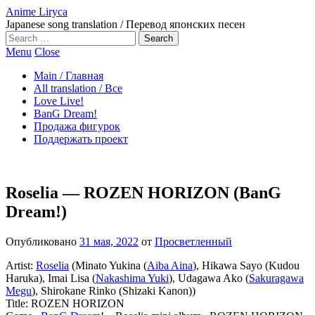
Anime Liryca
Japanese song translation / Перевод японских песен
Search
on:
Menu
Close
Main / Главная
All translation / Все
Love Live!
BanG Dream!
Продажа фигурок
Поддержать проект
Roselia — ROZEN HORIZON (BanG
Dream!)
Опубликовано
31 мая, 2022
от
Просветленный
Artist:
Roselia
(Minato Yukina (
Aiba Aina
), Hikawa Sayo (Kudou
Haruka), Imai Lisa (
Nakashima Yuki
), Udagawa Ako (
Sakuragawa
Megu
), Shirokane Rinko (Shizaki Kanon))
Title: ROZEN HORIZON