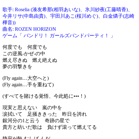
歌手: Roselia (湊友希那(相羽あいな)、氷川紗夜(工藤晴香)、
今井リサ(中島由貴)、宇田川あこ(桜川めぐ)、白金燐子(志崎
樺音))
曲名: ROZEN HORIZON
ゲーム「 バンドリ！ ガールズバンドパーティ！ 」
何度でも 何度でも
この逆風-かぜ-の中
燃え尽きぬ 燃え絶えぬ
夢の羽撃きを
(Fly again…大空へと)
(Fly again…手を重ねて)
(すべてを賭ける覚悟、今此処に•••！)
現実と思えない 嵐の中を
涙拭いて 足掻ききった 昨日を誇れ
銀河分の1と云う 奇跡の星で
貴方と紡いだ歌は 負けず滾って燃えてる
静寂が蝕-むしば-んだ