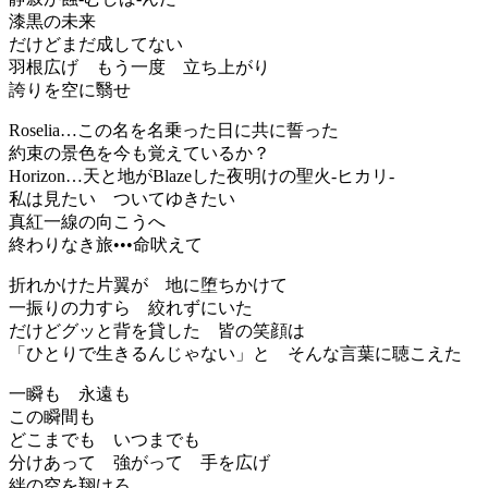
漆黒の未来
だけどまだ成してない
羽根広げ もう一度 立ち上がり
誇りを空に翳せ
Roselia…この名を名乗った日に共に誓った
約束の景色を今も覚えているか？
Horizon…天と地がBlazeした夜明けの聖火-ヒカリ-
私は見たい ついてゆきたい
真紅一線の向こうへ
終わりなき旅•••命吠えて
折れかけた片翼が 地に堕ちかけて
一振りの力すら 絞れずにいた
だけどグッと背を貸した 皆の笑顔は
「ひとりで生きるんじゃない」と そんな言葉に聴こえた
一瞬も 永遠も
この瞬間も
どこまでも いつまでも
分けあって 強がって 手を広げ
絆の空を翔けろ