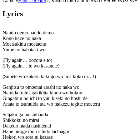
Game «
BanG Dream!
», Roselia mini album «ROZEN HORIZON»
Lyrics
Nando demo nando demo
Kono kaze no naka
Moetsukinu moetaenu
Yume no habataki wo
(Fly again… oozora e to)
(Fly again… te wo kasanete)
(Subete wo kakeru kakugo wo ima koko ni…!)
Genjitsu to omoenai arashi no naka wo
Namida fuite agakikitta kinou wo hokore
Gingabun no ichi to yuu kiseki no hoshi de
Anata to tsumuida uta wo makezu tagitte moeteru
Seijaku ga mushibanda
Shikkoku no mirai
Dakedo mada nashitenai
Hane hiroge mou ichido tachiagari
Hokori wo sora ni kazase