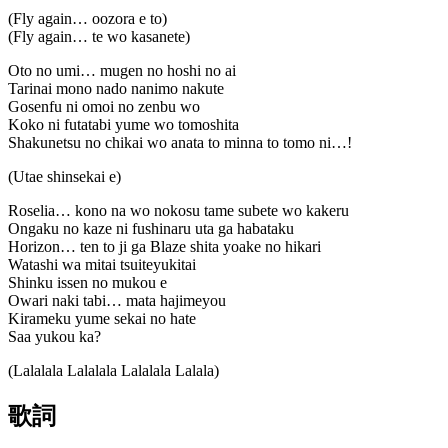
(Fly again… oozora e to)
(Fly again… te wo kasanete)
Oto no umi… mugen no hoshi no ai
Tarinai mono nado nanimo nakute
Gosenfu ni omoi no zenbu wo
Koko ni futatabi yume wo tomoshita
Shakunetsu no chikai wo anata to minna to tomo ni…!
(Utae shinsekai e)
Roselia… kono na wo nokosu tame subete wo kakeru
Ongaku no kaze ni fushinaru uta ga habataku
Horizon… ten to ji ga Blaze shita yoake no hikari
Watashi wa mitai tsuiteyukitai
Shinku issen no mukou e
Owari naki tabi… mata hajimeyou
Kirameku yume sekai no hate
Saa yukou ka?
(Lalalala Lalalala Lalalala Lalala)
歌詞