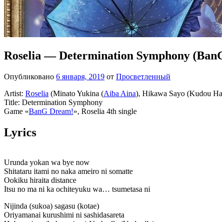
Roselia — Determination Symphony (Ban
Опубликовано
6 января, 2019
от
Просветленный
Artist:
Roselia
(Minato Yukina (
Aiba Aina
), Hikawa Sayo (Kudou Har
Title: Determination Symphony
Game «
BanG Dream!
», Roselia 4th single
Lyrics
Urunda yokan wa bye now
Shitataru itami no naka ameiro ni somatte
Ookiku hiraita distance
Itsu no ma ni ka ochiteyuku wa… tsumetasa ni
Nijinda (sukoa) sagasu (kotae)
Oriyamanai kurushimi ni sashidasareta