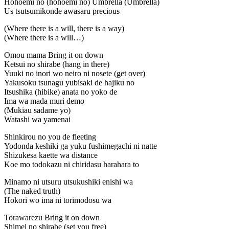
Hohoemi no (hohoemi no) Umbrella (Umbrella)
Us tsutsumikonde awasaru precious
(Where there is a will, there is a way)
(Where there is a will…)
Omou mama Bring it on down
Ketsui no shirabe (hang in there)
Yuuki no inori wo neiro ni nosete (get over)
Yakusoku tsunagu yubisaki de hajiku no
Itsushika (hibike) anata no yoko de
Ima wa mada muri demo
(Mukiau sadame yo)
Watashi wa yamenai
Shinkirou no you de fleeting
Yodonda keshiki ga yuku fushimegachi ni natte
Shizukesa kaette wa distance
Koe mo todokazu ni chiridasu harahara to
Minamo ni utsuru utsukushiki enishi wa
(The naked truth)
Hokori wo ima ni torimodosu wa
Torawarezu Bring it on down
Shimei no shirabe (set you free)