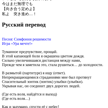
今はまだ無理でも
【向き合う定めよ】
私よ 突き進め…！
Русский перевод
Песня: Симфония решимости
Игра «Ура мечте!»
Туманное предчувствие, прощай.
В этой капающей боли я окрашена цветом дождя.
Сильно увеличившаяся дистанция между нами,
Прежде чем я заметила это, стала рушиться… до холодности.
В размытой (партитуре) я ищу (ответ).
Непрекращающимися страданиями мне был протянут
Спасительный зонтик (зонтик) улыбки (улыбки).
Укрывая нас, он соединит двух дорогих людей.
(Где есть воля, найдётся и выход)
(Где есть воля…)
Как и задумано, спусти её с небес!