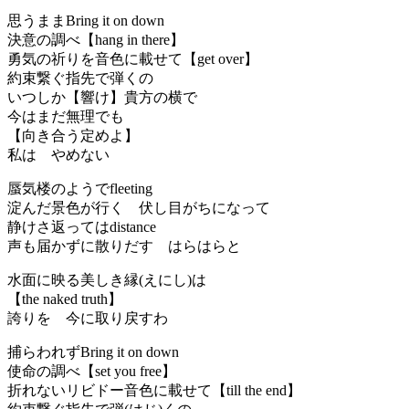
思うままBring it on down
決意の調べ【hang in there】
勇気の祈りを音色に載せて【get over】
約束繋ぐ指先で弾くの
いつしか【響け】貴方の横で
今はまだ無理でも
【向き合う定めよ】
私は やめない
蜃気楼のようでfleeting
淀んだ景色が行く 伏し目がちになって
静けさ返ってはdistance
声も届かずに散りだす はらはらと
水面に映る美しき縁(えにし)は
【the naked truth】
誇りを 今に取り戻すわ
捕らわれずBring it on down
使命の調べ【set you free】
折れないリビドー音色に載せて【till the end】