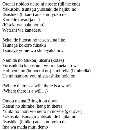
Orenai ribidoo neiro ni nosete (till the end)
Yakusoku tsunagu yubisaki de hajiku no
Itsushika (hikare) anata no yoko de
Kore de owari ja nai
(Kiseki wa naku tomo)
Watashi wa kanaderu
Sekai de hitotsu no taisetsu na hito
Tsunage kokoro fukaku
Tsunage yume wo shinayaka ni…
Namida no (sukoa) utsuru (kotae)
Furishikitta kanashimi wo mukaeta no wa
Hohoemi no (hohoemi no) Umbrella (Umbrella)
Us mimamoru you ni yasashiku hold on
(Where there is a will, there is a way)
(Where there is a will…)
Omou mama Bring it on down
Ketsui no shirabe (hang in there)
Yuuki no inori wo neiro ni nosete (get over)
Yakusoku tsunagu yubisaki de hajiku no
Itsushika (hibike) anata no yoko de
Ima wa mada muri demo