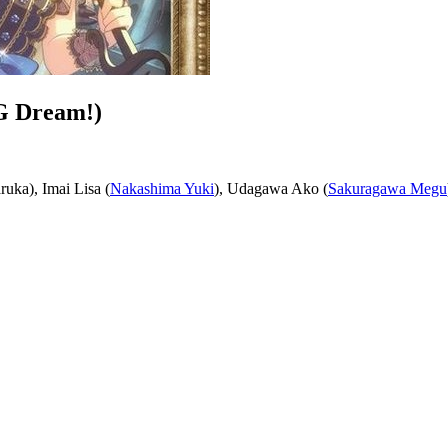
G Dream!)
uka), Imai Lisa (
Nakashima Yuki
), Udagawa Ako (
Sakuragawa Megu