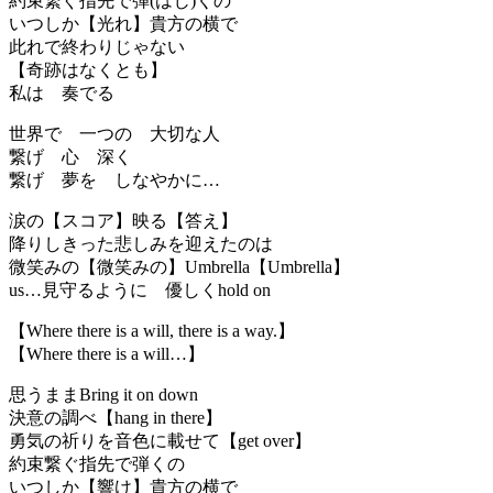
約束繋ぐ指先で弾(はじ)くの
いつしか【光れ】貴方の横で
此れで終わりじゃない
【奇跡はなくとも】
私は 奏でる
世界で 一つの 大切な人
繋げ 心 深く
繋げ 夢を しなやかに…
涙の【スコア】映る【答え】
降りしきった悲しみを迎えたのは
微笑みの【微笑みの】Umbrella【Umbrella】
us…見守るように 優しくhold on
【Where there is a will, there is a way.】
【Where there is a will…】
思うままBring it on down
決意の調べ【hang in there】
勇気の祈りを音色に載せて【get over】
約束繋ぐ指先で弾くの
いつしか【響け】貴方の横で