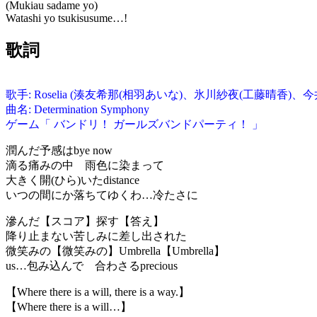
(Mukiau sadame yo)
Watashi yo tsukisusume…!
歌詞
歌手: Roselia (湊友希那(相羽あいな)、氷川紗夜(工藤晴香
曲名: Determination Symphony
ゲーム「 バンドリ！ ガールズバンドパーティ！ 」
潤んだ予感はbye now
滴る痛みの中 雨色に染まって
大きく開(ひら)いたdistance
いつの間にか落ちてゆくわ…冷たさに
滲んだ【スコア】探す【答え】
降り止まない苦しみに差し出された
微笑みの【微笑みの】Umbrella【Umbrella】
us…包み込んで 合わさるprecious
【Where there is a will, there is a way.】
【Where there is a will…】