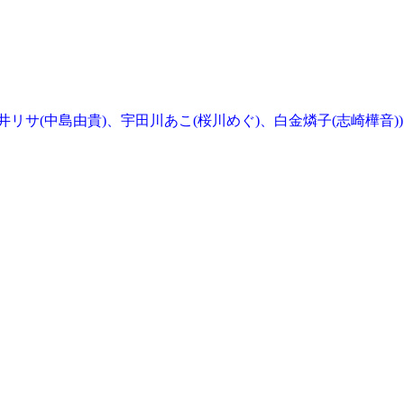
)、今井リサ(中島由貴)、宇田川あこ(桜川めぐ)、白金燐子(志崎樺音))