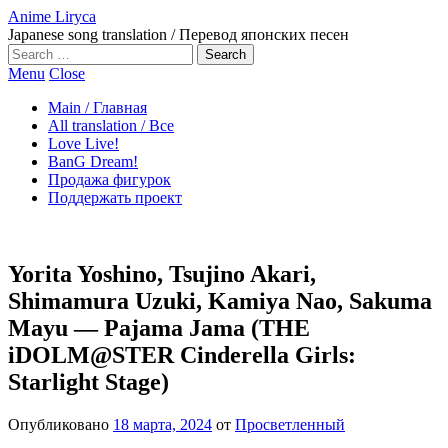
Anime Liryca
Japanese song translation / Перевод японских песен
Search
on:
Menu
Close
Main / Главная
All translation / Все
Love Live!
BanG Dream!
Продажа фигурок
Поддержать проект
Yorita Yoshino, Tsujino Akari,
Shimamura Uzuki, Kamiya Nao, Sakuma
Mayu — Pajama Jama (THE
iDOLM@STER Cinderella Girls:
Starlight Stage)
Опубликовано
18 марта, 2024
от
Просветленный