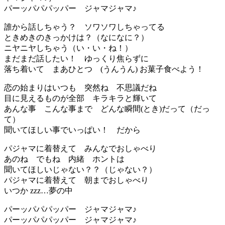
パーッパパパッパー ジャマジャマ♪
誰から話しちゃう？ ソワソワしちゃってる
ときめきのきっかけは？（なになに？）
ニヤニヤしちゃう（い・い・ね！）
まだまだ話したい！ ゆっくり焦らずに
落ち着いて まあひとつ (うんうん) お菓子食べよう！
恋の始まりはいつも 突然ね 不思議だね
目に見えるものが全部 キラキラと輝いて
あんな事 こんな事まで どんな瞬間(とき)だって（だっ
て）
聞いてほしい事でいっぱい！ だから
パジャマに着替えて みんなでおしゃべり
あのね でもね 内緒 ホントは
聞いてほしいじゃない？？（じゃない？）
パジャマに着替えて 朝までおしゃべり
いつか zzz…夢の中
パーッパパパッパー ジャマジャマ♪
パーッパパパッパー ジャマジャマ♪