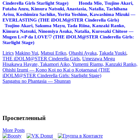
Cinderella Girls Starlight Stage)
Honda Mio, Tsujino Akari,
Futaba Anzu, Kimura Natsuki, Anastasia, Natalia, Tachibana
Arisu, Koshimizu Sachiko, Yorita Yoshino, Kawashima Mizuki —
EVERLASTING (THE iDOLM@STER Cinderella Girls)
Tsujino Akari, Sakuma Mayu, Tada Riina, Kanzaki Ranko,
Kimura Natsuki, Ninomiya Asuka, Natalia, Kurosaki Chitose —
Mugen L∞P da LOVE♡ (THE iDOLM@STER Cinderella Girls:
Starlight Stage)
Lirics
Makino Yui
,
Matsui Eriko
,
Ohashi Ayaka
,
Takada Yuuki
,
THE iDOLM@STER Cinderella Girls
,
Umezawa Megu
Запись
Hisakawa Hayate, Takamori Aiko, Yumemi Riamu, Kanzaki Ranko,
Ohishi Izumi — Kono Koi no Kai o Kotaenasai (THE
навигация
iDOLM@STER Cinderella Girls: Starlight Stage)
Sangatsu no Phantasia — Shunran
Просветленный
More Posts