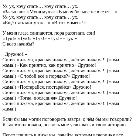
Ух-ух, хочу спать… хочу спать… ух.
«Засыпаю» «Муня муня» «В меня больше не влезет…»
Ух-ух, хочу спать… хочу спать… ух.
«Ещё пять минуток…» «В тот момент!»
У меня глаза слипаются, пора разогнать сон!
«Тук!» «Тук!» «Тук!» «Тук!» «Тук!»
С кого начнём?
«Дружно!!»
Синяя пижама, красная пижама, жёлтая пижама!! (жама
жама!) «Как приятно, как приятно» Дружно!
Синяя пижама, красная пижама, жёлтая пижама!! (жама
жама!) «С тобой всё в порядке?» Дружно!
Синяя пижама, красная пижама, жёлтая пижама!! (жама
жама!) «Постарайся, постарайся» Дружно!
Синяя пижама, красная пижама, жёлтая пижама!! (жама
жама!) «Тогда, последняя» Дружно!
Синяя пижама, красная пижама, жёлтая пижама!! (жама
жама!)
Если бы мы могли поговорить завтра, о чём бы мы говорили?
Я так взволнована, позволь мне услышать и твою историю.
Переодевшись в пижамы, давайте устроим вечеринку все