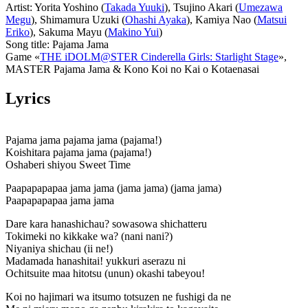
Artist: Yorita Yoshino (
Takada Yuuki
), Tsujino Akari (
Umezawa
Megu
), Shimamura Uzuki (
Ohashi Ayaka
), Kamiya Nao (
Matsui
Eriko
), Sakuma Mayu (
Makino Yui
)
Song title: Pajama Jama
Game «
THE iDOLM@STER Cinderella Girls: Starlight Stage
»,
MASTER Pajama Jama & Kono Koi no Kai o Kotaenasai
Lyrics
Pajama jama pajama jama (pajama!)
Koishitara pajama jama (pajama!)
Oshaberi shiyou Sweet Time
Paapapapapaa jama jama (jama jama) (jama jama)
Paapapapapaa jama jama
Dare kara hanashichau? sowasowa shichatteru
Tokimeki no kikkake wa? (nani nani?)
Niyaniya shichau (ii ne!)
Madamada hanashitai! yukkuri aserazu ni
Ochitsuite maa hitotsu (unun) okashi tabeyou!
Koi no hajimari wa itsumo totsuzen ne fushigi da ne