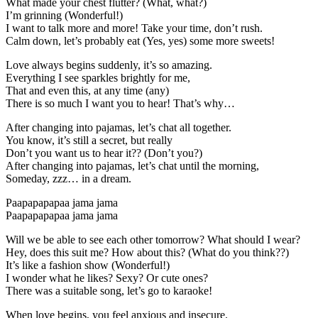
What made your chest flutter? (What, what?)
I’m grinning (Wonderful!)
I want to talk more and more! Take your time, don’t rush.
Calm down, let’s probably eat (Yes, yes) some more sweets!
Love always begins suddenly, it’s so amazing.
Everything I see sparkles brightly for me,
That and even this, at any time (any)
There is so much I want you to hear! That’s why…
After changing into pajamas, let’s chat all together.
You know, it’s still a secret, but really
Don’t you want us to hear it?? (Don’t you?)
After changing into pajamas, let’s chat until the morning,
Someday, zzz… in a dream.
Paapapapapaa jama jama
Paapapapapaa jama jama
Will we be able to see each other tomorrow? What should I wear?
Hey, does this suit me? How about this? (What do you think??)
It’s like a fashion show (Wonderful!)
I wonder what he likes? Sexy? Or cute ones?
There was a suitable song, let’s go to karaoke!
When love begins, you feel anxious and insecure.