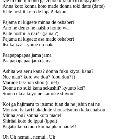
Me ni mieru mono ga zenbu kirakira to kagayaite
Anna koto konna koto made donna toki datte (datte)
Kiite hoshii koto de ippai! dakara
Pajama ni kigaete minna de oshaberi
Ano ne demo ne naisho honto wa
Kiite hoshii ja nai?? (ja nai?)
Pajama ni kigaete asa made oshaberi
Itsuka zzz…yume no naka
Paapapapapaa jama jama
Paapapapapaa jama jama
Ashita wa aeru kana? donna fuku kiyou kana?
Nee niau? kore wa dou? (dou dou??)
Marude fasshon shoo (ii ne!)
Donna no suki kana sekushii? kyuuto kei?
Sonna uta atta yo ne karaoke shiyou!
Koi ga hajimaru to itsumo fuan da ne jishin nai ne
Mousou bakari hakadotte shousetsu mo kakechaisou
Minna sou? sonna koto made!
Shiritai koto de ippai (ippai)
Kigatsukeba mou konna jikan nante!!
Uh Uh nemui.. nemui.. Uh