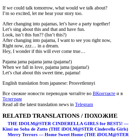
If we could talk tomorrow, what would we talk about?
I’m so excited, let me hear your story too.
After changing into pajamas, let’s have a party together!
Let’s sing about this and that and have fun.
Look, isn’t this fun?? (Isn’t this?)
After changing into pajama, I want to see you right now,
Right now, zzz… in a dream.
Hey, I wonder if this will ever come true…
Pajama jama pajama jama (pajama!)
When we fall in love, pajama jama (pajama!)
Let’s chat about this sweet time, pajama!
English translation from japanese: Prosvetlennyi
Все свежие новости переводов читайте во
ВКонтакте
и в
Телеграм
Read all the latest translation news in
Telegram
RELATED TRANSLATIONS / ПОХОЖИЕ
THE IDOLM@STER CINDERELLA GIRLS for BEST5! —
Kimi no Soba de Zutto (THE iDOLM@STER Cinderella Girls)
Merry Terrors — Home Sweet Home (THE iDOLM@STER