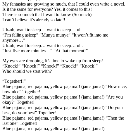
My fantasies are growing so much, that I could even write a novel.
Is it the same for everyone? Yes, it comes to this!
There is so much that I want to know (So much)
I can’t believe it’s already so late!!
Uh-uh, want to sleep… want to sleep… uh.
“I’m falling asleep” “Munya munya” “It won’t fit into me
anymore…”
Uh-uh, want to sleep… want to sleep… uh.
“Just five more minutes…” “At that moment!”
My eyes are drooping, it’s time to wake up from sleep!
“Knock!” “Knock!” “Knock!” “Knock!” “Knock!”
Who should we start with?
“Together!!”
Blue pajama, red pajama, yellow pajama!! (jama jama!) “How nice,
how nice” Together!
Blue pajama, red pajama, yellow pajama!! (jama jama!) “Are you
okay?” Together!
Blue pajama, red pajama, yellow pajama!! (jama jama!) “Do your
best, do your best” Together!
Blue pajama, red pajama, yellow pajama!! (jama jama!) “Then the
last one” Together!
Blue pajama, red pajama, yellow pajama!! (jama jama!)