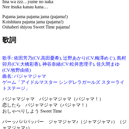
Ima wa zzz…yume no naka
Nee itsuka kanau kana…
Pajama jama pajama jama (pajama!)
Koishitara pajama jama (pajama!)
Oshaberi shiyou Sweet Time pajama!
歌詞
歌手: 依田芳乃(CV.高田憂希), 辻野あかり(CV.梅澤めぐ), 島村
卯月(CV.大橋彩香), 神谷奈緒(CV:松井恵理子), 佐久間まゆ
(CV.牧野由依)
曲名: パジャマジャマ
ゲーム「アイドルマスター シンデレラガールズ スターライ
トステージ」
パジャマジャマ パジャマジャマ（パジャマ！）
恋したら パジャマジャマ（パジャマ！）
おしゃべりしよう Sweet Time
パーッパパパッパー ジャマジャマ♪（ジャマジャマ♪）（ジ
ャマジャマ♪）