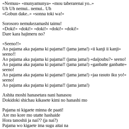
«Nemuu» «munyamunya» «mou taberarenai yo..»
Uh Uh nemui.. nemui.. Uh
«Gobun dake..» «sonna toki wa!»
Sorosoro nemukezamashi taimu!
«Doki!» «doki!» «doki!» «doki!» «doki!»
Dare kara hajimeru no?
«Seeno!!»
Ao pajama aka pajama ki pajama!! (jama jama!) «ii kanji ii kanji»
seeno!!
Ao pajama aka pajama ki pajama!! (jama jama!) «daijoubu?» seeno!
Ao pajama aka pajama ki pajama!! (jama jama!) «ganbatte ganbatte»
seeno!
Ao pajama aka pajama ki pajama!! (jama jama!) «jaa rasuto iku yo!»
seeno!
Ao pajama aka pajama ki pajama!! (jama jama!)
Ashita moshi hanasetara nani hanasou
Dokidoki shichau kikasete kimi no hanashi mo
Pajama ni kigaete minna de paati!
Are mo kore mo utatte hashaide
Hora tanoshii ja nai?? (ja nai?)
Pajama wo kigaete ima sugu aitai na