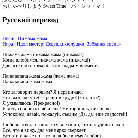
おしゃべりしよう Sweet Time パ・ジャ・マ！
Русский перевод
Песня: Пижама жама
Игра «Идол мастер: Девушки-золушки: Звёздная сцена»
Пижама жама пижама жама (пижама!)
Когда влюбимся, пижама жама (пижама!)
Давайте поболтаем об этом сладком времени.
Папапапапа жама жама (жама жама)
Папапапапа жама жама
Кто заговорит первым? Я нервничаю.
Что вызвало у тебя трепет в груди? (Что, что?)
Я ухмыляюсь (Прекрасно!)
Я хочу говорить ещё и ещё! Не торопись, не спеши.
Успокойся, давай, пожалуй, съедим (Да, да) ещё сладостей!
Любовь всегда начинается внезапно, это так удивительно.
Всё, что я вижу, для меня ярко сверкает,
Вот это и даже вот это, в любое время (любое)