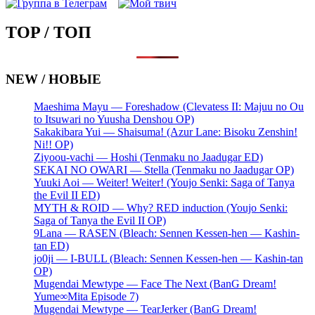
TOP / ТОП
NEW / НОВЫЕ
Maeshima Mayu — Foreshadow (Clevatess II: Majuu no Ou
to Itsuwari no Yuusha Denshou OP)
Sakakibara Yui — Shaisuma! (Azur Lane: Bisoku Zenshin!
Ni!! OP)
Ziyoou-vachi — Hoshi (Tenmaku no Jaadugar ED)
SEKAI NO OWARI — Stella (Tenmaku no Jaadugar OP)
Yuuki Aoi — Weiter! Weiter! (Youjo Senki: Saga of Tanya
the Evil II ED)
MYTH & ROID — Why? RED induction (Youjo Senki:
Saga of Tanya the Evil II OP)
9Lana — RASEN (Bleach: Sennen Kessen-hen — Kashin-
tan ED)
jo0ji — I-BULL (Bleach: Sennen Kessen-hen — Kashin-tan
OP)
Mugendai Mewtype — Face The Next (BanG Dream!
Yume∞Mita Episode 7)
Mugendai Mewtype — TearJerker (BanG Dream!