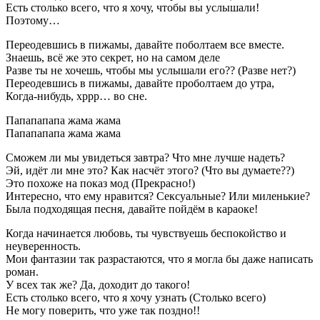
Есть столько всего, что я хочу, чтобы вы услышали!
Поэтому…
Переодевшись в пижамы, давайте поболтаем все вместе.
Знаешь, всё же это секрет, но на самом деле
Разве ты не хочешь, чтобы мы услышали его?? (Разве нет?)
Переодевшись в пижамы, давайте проболтаем до утра,
Когда-нибудь, хррр… во сне.
Папапапапа жама жама
Папапапапа жама жама
Сможем ли мы увидеться завтра? Что мне лучше надеть?
Эй, идёт ли мне это? Как насчёт этого? (Что вы думаете??)
Это похоже на показ мод (Прекрасно!)
Интересно, что ему нравится? Сексуальные? Или миленькие?
Была подходящая песня, давайте пойдём в караоке!
Когда начинается любовь, ты чувствуешь беспокойство и
неуверенность.
Мои фантазии так разрастаются, что я могла бы даже написать
роман.
У всех так же? Да, доходит до такого!
Есть столько всего, что я хочу узнать (Столько всего)
Не могу поверить, что уже так поздно!!