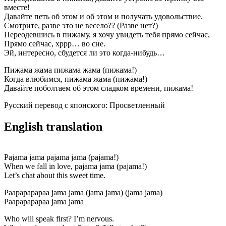
вместе!
Давайте петь об этом и об этом и получать удовольствие.
Смотрите, разве это не весело?? (Разве нет?)
Переодевшись в пижаму, я хочу увидеть тебя прямо сейчас,
Прямо сейчас, хррр… во сне.
Эй, интересно, сбудется ли это когда-нибудь…
Пижама жама пижама жама (пижама!)
Когда влюбимся, пижама жама (пижама!)
Давайте поболтаем об этом сладком времени, пижама!
Русский перевод с японского: Просветленный
English translation
Pajama jama pajama jama (pajama!)
When we fall in love, pajama jama (pajama!)
Let’s chat about this sweet time.
Paapapapapaa jama jama (jama jama) (jama jama)
Paapapapapaa jama jama
Who will speak first? I’m nervous.