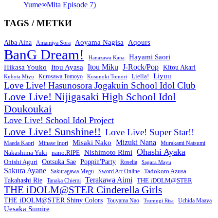
Yume∞Mita Episode 7)
TAGS / МЕТКИ
Aoyama Nagisa
Aqours
Aiba Aina
Amamiya Sora
BanG Dream!
Hayami Saori
Hanazawa Kana
Itou Miku
J-Rock/Pop
Hikasa Youko
Itou Ayasa
Kitou Akari
Liyuu
Liella!
Kurosawa Tomoyo
Kubota Miyu
Kusunoki Tomori
Love Live! Hasunosora Jogakuin School Idol Club
Love Live! Nijigasaki High School Idol
Doukoukai
Love Live! School Idol Project
Love Live! Sunshine!!
Love Live! Super Star!!
Mizuki Nana
Misaki Nako
Maeda Kaori
Minase Inori
Murakami Natsumi
Ohashi Ayaka
Nishimoto Rimi
Nakashima Yuki
nano.RIPE
Onishi Aguri
Ootsuka Sae
Poppin'Party
Roselia
Sagara Mayu
Sakura Ayane
Sword Art Online
Tadokoro Azusa
Sakuragawa Megu
Terakawa Aimi
Takahashi Rie
THE iDOLM@STER
Tanaka Chiemi
THE iDOLM@STER Cinderella Girls
THE iDOLM@STER Shiny Colors
Touyama Nao
Tsumugi Risa
Uchida Maaya
Uesaka Sumire