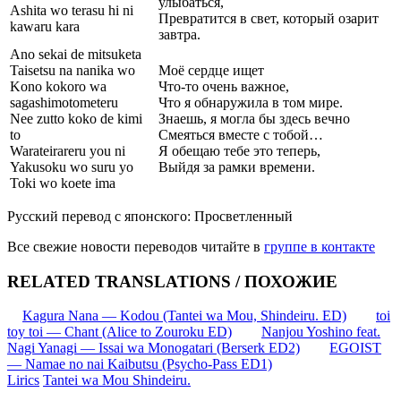
улыбаться,
Ashita wo terasu hi ni
Превратится в свет, который озарит
kawaru kara
завтра.
Ano sekai de mitsuketa
Taisetsu na nanika wo
Моё сердце ищет
Kono kokoro wa
Что-то очень важное,
sagashimotometeru
Что я обнаружила в том мире.
Nee zutto koko de kimi
Знаешь, я могла бы здесь вечно
to
Смеяться вместе с тобой…
Warateirareru you ni
Я обещаю тебе это теперь,
Yakusoku wo suru yo
Выйдя за рамки времени.
Toki wo koete ima
Русский перевод с японского: Просветленный
Все свежие новости переводов читайте в
группе в контакте
RELATED TRANSLATIONS / ПОХОЖИЕ
Kagura Nana — Kodou (Tantei wa Mou, Shindeiru. ED)
toi
toy toi — Chant (Alice to Zouroku ED)
Nanjou Yoshino feat.
Nagi Yanagi — Issai wa Monogatari (Berserk ED2)
EGOIST
— Namae no nai Kaibutsu (Psycho-Pass ED1)
Lirics
Tantei wa Mou Shindeiru.