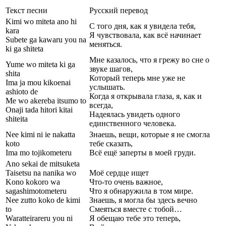
Текст песни
Русский перевод
Kimi wo miteta ano hi
С того дня, как я увидела тебя,
kara
Я чувствовала, как всё начинает
Subete ga kawaru you na
меняться.
ki ga shiteta
Мне казалось, что я грежу во сне о
Yume wo miteta ki ga
звуке шагов,
shita
Который теперь мне уже не
Ima ja mou kikoenai
услышать.
ashioto de
Когда я открывала глаза, я, как и
Me wo akereba itsumo to
всегда,
Onaji tada hitori kitai
Надеялась увидеть одного
shiteita
единственного человека.
Nee kimi ni ie nakatta
Знаешь, вещи, которые я не смогла
koto
тебе сказать,
Ima mo tojikometeru
Всё ещё заперты в моей груди.
Ano sekai de mitsuketa
Taisetsu na nanika wo
Моё сердце ищет
Kono kokoro wa
Что-то очень важное,
sagashimotometeru
Что я обнаружила в том мире.
Nee zutto koko de kimi
Знаешь, я могла бы здесь вечно
to
Смеяться вместе с тобой…
Waratteirareru you ni
Я обещаю тебе это теперь,