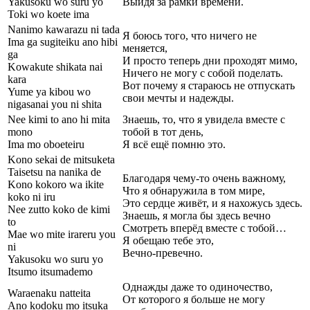
Yakusoku wo suru yo
Выйдя за рамки времени.
Toki wo koete ima
Nanimo kawarazu ni tada
Я боюсь того, что ничего не
Ima ga sugiteiku ano hibi
меняется,
ga
И просто теперь дни проходят мимо,
Kowakute shikata nai
Ничего не могу с собой поделать.
kara
Вот почему я стараюсь не отпускать
Yume ya kibou wo
свои мечты и надежды.
nigasanai you ni shita
Nee kimi to ano hi mita
Знаешь, то, что я увидела вместе с
mono
тобой в тот день,
Ima mo oboeteiru
Я всё ещё помню это.
Kono sekai de mitsuketa
Taisetsu na nanika de
Благодаря чему-то очень важному,
Kono kokoro wa ikite
Что я обнаружила в том мире,
koko ni iru
Это сердце живёт, и я нахожусь здесь.
Nee zutto koko de kimi
Знаешь, я могла бы здесь вечно
to
Смотреть вперёд вместе с тобой…
Mae wo mite irareru you
Я обещаю тебе это,
ni
Вечно-превечно.
Yakusoku wo suru yo
Itsumo itsumademo
Однажды даже то одиночество,
Waraenaku natteita
От которого я больше не могу
Ano kodoku mo itsuka