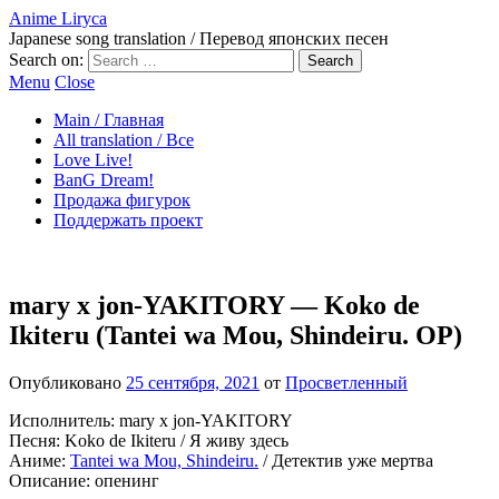
Anime Liryca
Japanese song translation / Перевод японских песен
Search on:
Menu
Close
Main / Главная
All translation / Все
Love Live!
BanG Dream!
Продажа фигурок
Поддержать проект
mary x jon-YAKITORY — Koko de
Ikiteru (Tantei wa Mou, Shindeiru. OP)
Опубликовано
25 сентября, 2021
от
Просветленный
Исполнитель: mary x jon-YAKITORY
Песня: Koko de Ikiteru / Я живу здесь
Аниме:
Tantei wa Mou, Shindeiru.
/ Детектив уже мертва
Описание: опенинг