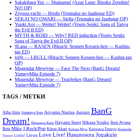
Sakakibara Yui — Shaisuma! (Azur Lane: Bisoku Zenshin!
Ni!! OP)
Ziyoou-vachi — Hoshi (Tenmaku no Jaadugar ED)
SEKAI NO OWARI — Stella (Tenmaku no Jaadugar OP)
Yuuki Aoi — Weiter! Weiter! (Youjo Senki: Saga of Tanya
the Evil II ED)
MYTH & ROID — Why? RED induction (Youjo Senki:
Saga of Tanya the Evil II OP)
9Lana — RASEN (Bleach: Sennen Kessen-hen — Kashin-
tan ED)
jo0ji — I-BULL (Bleach: Sennen Kessen-hen — Kashin-tan
OP)
Mugendai Mewtype — Face The Next (BanG Dream!
Yume∞Mita Episode 7)
Mugendai Mewtype — TearJerker (BanG Dream!
Yume∞Mita Episode 7)
TAGS / МЕТКИ
BanG
Aoyama Nagisa
Aqours
Aiba Aina
Amamiya Sora
Dream!
Hayami Saori
Hikasa Youko
Itou Ayasa
Hanazawa Kana
Itou Miku
J-Rock/Pop
Kitou Akari
Kurosawa Tomoyo
Kubota Miyu
Kusunoki
Love Live! Hasunosora Jogakuin
Liyuu
Liella!
Tomori