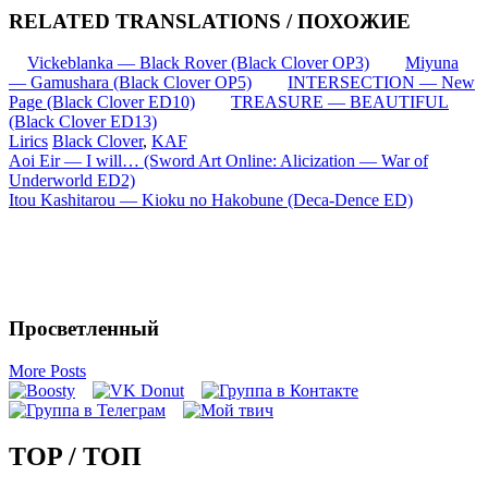
RELATED TRANSLATIONS / ПОХОЖИЕ
Vickeblanka — Black Rover (Black Clover OP3)
Miyuna
— Gamushara (Black Clover OP5)
INTERSECTION — New
Page (Black Clover ED10)
TREASURE — BEAUTIFUL
(Black Clover ED13)
Lirics
Black Clover
,
KAF
Запись
Aoi Eir — I will… (Sword Art Online: Alicization — War of
Underworld ED2)
навигация
Itou Kashitarou — Kioku no Hakobune (Deca-Dence ED)
Просветленный
More Posts
TOP / ТОП