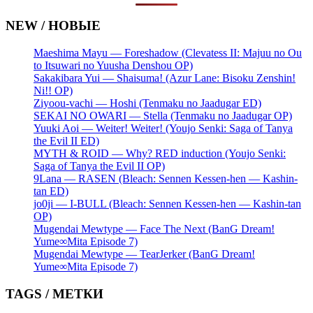
NEW / НОВЫЕ
Maeshima Mayu — Foreshadow (Clevatess II: Majuu no Ou
to Itsuwari no Yuusha Denshou OP)
Sakakibara Yui — Shaisuma! (Azur Lane: Bisoku Zenshin!
Ni!! OP)
Ziyoou-vachi — Hoshi (Tenmaku no Jaadugar ED)
SEKAI NO OWARI — Stella (Tenmaku no Jaadugar OP)
Yuuki Aoi — Weiter! Weiter! (Youjo Senki: Saga of Tanya
the Evil II ED)
MYTH & ROID — Why? RED induction (Youjo Senki:
Saga of Tanya the Evil II OP)
9Lana — RASEN (Bleach: Sennen Kessen-hen — Kashin-
tan ED)
jo0ji — I-BULL (Bleach: Sennen Kessen-hen — Kashin-tan
OP)
Mugendai Mewtype — Face The Next (BanG Dream!
Yume∞Mita Episode 7)
Mugendai Mewtype — TearJerker (BanG Dream!
Yume∞Mita Episode 7)
TAGS / МЕТКИ