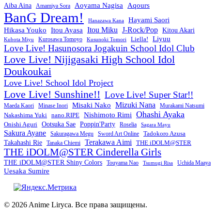
Aoyama Nagisa
Aqours
Aiba Aina
Amamiya Sora
BanG Dream!
Hayami Saori
Hanazawa Kana
Itou Miku
J-Rock/Pop
Hikasa Youko
Itou Ayasa
Kitou Akari
Liyuu
Liella!
Kurosawa Tomoyo
Kubota Miyu
Kusunoki Tomori
Love Live! Hasunosora Jogakuin School Idol Club
Love Live! Nijigasaki High School Idol
Doukoukai
Love Live! School Idol Project
Love Live! Sunshine!!
Love Live! Super Star!!
Mizuki Nana
Misaki Nako
Maeda Kaori
Minase Inori
Murakami Natsumi
Ohashi Ayaka
Nishimoto Rimi
Nakashima Yuki
nano.RIPE
Onishi Aguri
Ootsuka Sae
Poppin'Party
Roselia
Sagara Mayu
Sakura Ayane
Sword Art Online
Tadokoro Azusa
Sakuragawa Megu
Terakawa Aimi
Takahashi Rie
THE iDOLM@STER
Tanaka Chiemi
THE iDOLM@STER Cinderella Girls
THE iDOLM@STER Shiny Colors
Touyama Nao
Tsumugi Risa
Uchida Maaya
Uesaka Sumire
© 2026 Anime Liryca. Все права защищены.