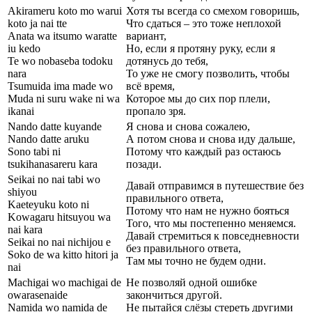
Akirameru koto mo warui
Хотя ты всегда со смехом говоришь,
koto ja nai tte
Что сдаться – это тоже неплохой
Anata wa itsumo waratte
вариант,
iu kedo
Но, если я протяну руку, если я
Te wo nobaseba todoku
дотянусь до тебя,
nara
То уже не смогу позволить, чтобы
Tsumuida ima made wo
всё время,
Muda ni suru wake ni wa
Которое мы до сих пор плели,
ikanai
пропало зря.
Nando datte kuyande
Я снова и снова сожалею,
Nando datte aruku
А потом снова и снова иду дальше,
Sono tabi ni
Потому что каждый раз остаюсь
tsukihanasareru kara
позади.
Seikai no nai tabi wo
Давай отправимся в путешествие без
shiyou
правильного ответа,
Kaeteyuku koto ni
Потому что нам не нужно бояться
Kowagaru hitsuyou wa
Того, что мы постепенно меняемся.
nai kara
Давай стремиться к повседневности
Seikai no nai nichijou e
без правильного ответа,
Soko de wa kitto hitori ja
Там мы точно не будем одни.
nai
Machigai wo machigai de
Не позволяй одной ошибке
owarasenaide
закончиться другой.
Namida wo namida de
Не пытайся слёзы стереть другими