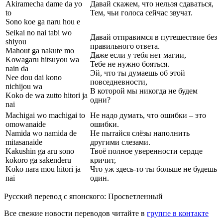
Akiramecha dame da yo
Давай скажем, что нельзя сдаваться,
to
Тем, чьи голоса сейчас звучат.
Sono koe ga naru hou e
Seikai no nai tabi wo
Давай отправимся в путешествие без
shiyou
правильного ответа.
Mahout ga nakute mo
Даже если у тебя нет магии,
Kowagaru hitsuyou wa
Тебе не нужно бояться.
nain da
Эй, что ты думаешь об этой
Nee dou dai kono
повседневности,
nichijou wa
В которой мы никогда не будем
Koko de wa zutto hitori ja
одни?
nai
Machigai wo machigai to
Не надо думать, что ошибки – это
omowanaide
ошибки.
Namida wo namida de
Не пытайся слёзы наполнить
mitasanaide
другими слезами.
Kakushin ga aru sono
Твоё полное уверенности сердце
kokoro ga sakenderu
кричит,
Koko nara mou hitori ja
Что уж здесь-то ты больше не будешь
nai
один.
Русский перевод с японского: Просветленный
Все свежие новости переводов читайте в
группе в контакте