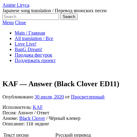
Anime Liryca
Japanese song translation / Перевод японских песен
Search
on:
Menu
Close
Main / Главная
All translation / Все
Love Live!
BanG Dream!
Продажа фигурок
Поддержать проект
KAF — Answer (Black Clover ED11)
Опубликовано
30 июля, 2020
от
Просветленный
Исполнитель:
KAF
Песня: Answer / Ответ
Аниме:
Black Clover
/ Чёрный клевер
Описание: 11й эндинг
Текст песни
Русский перевод