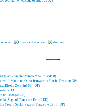
aki Achiga-hen episode of side-A ED2)
ari (BanG Dream! Yume∞Mita Episode 8)
ss II: Majuu no Ou to Itsuwari no Yuusha Denshou OP)
ne: Bisoku Zenshin! Ni!! OP)
aadugar ED)
 no Jaadugar OP)
enki: Saga of Tanya the Evil II ED)
(Youjo Senki: Saga of Tanya the Evil II OP)