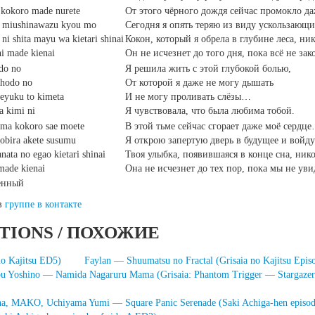
 kokoro made nurete
От этого чёрного дождя сейчас промокло д
i miushinawazu kyou mo
Сегодня я опять теряю из виду ускользающий
ni shita mayu wa kietari shinai
Кокон, который я обрела в глубине леса, ник
i made kienai
Он не исчезнет до того дня, пока всё не зак
do no
Я решила жить с этой глубокой болью,
 hodo no
От которой я даже не могу дышать
teyuku to kimeta
И не могу проливать слёзы…
ta kimi ni
Я чувствовала, что была любима тобой.
ima kokoro sae moete
В этой тьме сейчас сгорает даже моё сердц
tobira akete susumu
Я открою запертую дверь в будущее и войду
nata no egao kietari shinai
Твоя улыбка, появившаяся в конце сна, нико
made kienai
Она не исчезнет до тех пор, пока мы не ув
ленный
 в
группе в контакте
TIONS / ПОХОЖИЕ
no Kajitsu ED5)
Faylan — Shuumatsu no Fractal (Grisaia no Kajitsu Epis
u Yoshino — Namida Nagaruru Mama (Grisaia: Phantom Trigger — Stargaze
, MAKO, Uchiyama Yumi — Square Panic Serenade (Saki Achiga-hen episod