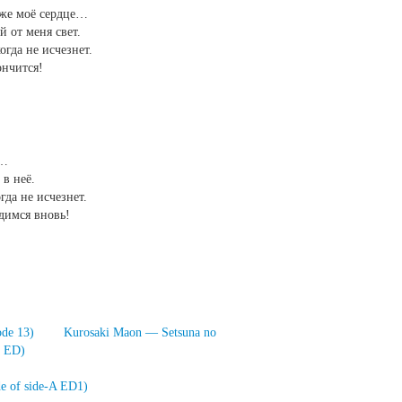
аже моё сердце…
 от меня свет.
огда не исчезнет.
ончится!
е…
 в неё.
гда не исчезнет.
идимся вновь!
ode 13)
Kurosaki Maon — Setsuna no
r ED)
e of side-A ED1)