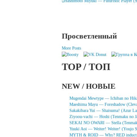
Hashimoto Miyuki — Futuristic Player (S
навигация
Просветленный
More Posts
TOP / ТОП
NEW / НОВЫЕ
Mugendai Mewtype — Ichiban no Hik
Maeshima Mayu — Foreshadow (Clevate
Sakakibara Yui — Shaisuma! (Azur La
Ziyoou-vachi — Hoshi (Tenmaku no J
SEKAI NO OWARI — Stella (Tenmaku
Yuuki Aoi — Weiter! Weiter! (Youjo S
MYTH & ROID — Why? RED induction 