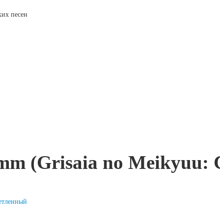
ских песен
m (Grisaia no Meikyuu: 
етленный