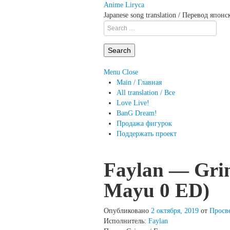
Anime Liryca
Japanese song translation / Перевод япон
Search
on:
Menu
Close
Main / Главная
All translation / Все
Love Live!
BanG Dream!
Продажа фигурок
Поддержать проект
Faylan — Grim
Mayu 0 ED)
Опубликовано
2 октября, 2019
от
Просв
Исполнитель:
Faylan