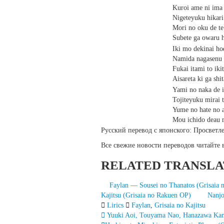
Kuroi ame ni ima
Nigeteyuku hikar
Mori no oku de te 
Subete ga owaru h
Iki mo dekinai ho
Namida nagasenu
Fukai itami to iki
Aisareta ki ga shi
Yami no naka de 
Tojiteyuku mirai 
Yume no hate no a
Mou ichido deau 
Русский перевод с японского: Просвет
Все свежие новости переводов читайте
RELATED TRANSLA
Faylan — Sousei no Thanatos (Grisaia 
Kajitsu (Grisaia no Rakuen OP)
Nanjo
Lirics
Faylan
,
Grisaia no Kajitsu
Запись
Yuuki Aoi, Touyama Nao, Hanazawa Kana