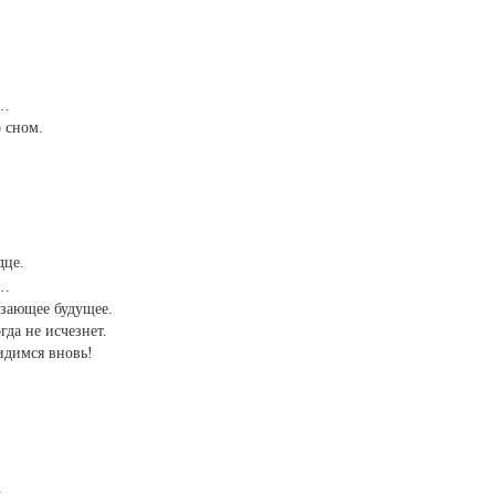
е…
 сном.
дце.
е…
чезающее будущее.
гда не исчезнет.
видимся вновь!
.