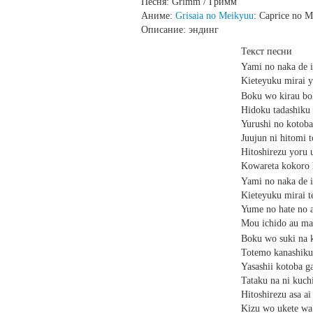
Песня: Grimm / Гримм
Аниме:
Grisaia no Meikyuu
: Caprice no 
Описание: эндинг
Текст песни
Yami no naka de 
Kieteyuku mirai 
Boku wo kirau b
Hidoku tadashiku
Yurushi no koto
Juujun ni hitomi t
Hitoshirezu yor
Kowareta kokoro 
Yami no naka de 
Kieteyuku mirai t
Yume no hate no a
Mou ichido au ma
Boku wo suki na 
Totemo kanashiku
Yasashii kotoba g
Tataku na ni kuch
Hitoshirezu asa a
Kizu wo ukete wa