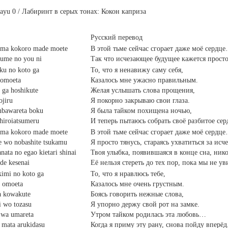
Mayu 0 / Лабиринт в серых тонах: Кокон каприза
Русский перевод
ima kokoro made moete
В этой тьме сейчас сгорает даже моё сердц
yume no you ni
Так что исчезающее будущее кажется просто
oku no koto ga
То, что я ненавижу саму себя,
 omoeta
Казалось мне ужасно правильным.
ba ga hoshikute
Желая услышать слова прощения,
ojiru
Я покорно закрываю свои глаза.
u ubawareta boku
Я была тайком похищена ночью,
hiroiatsumeru
И теперь пытаюсь собрать своё разбитое сер
ima kokoro made moete
В этой тьме сейчас сгорает даже моё сердц
e wo nobashite tsukamu
Я просто тянусь, стараясь ухватиться за ис
nata no egao kietari shinai
Твоя улыбка, появившаяся в конце сна, нико
de kesenai
Её нельзя стереть до тех пор, пока мы не у
kimi no koto ga
То, что я нравлюсь тебе,
 omoeta
Казалось мне очень грустным.
a kowakute
Боясь говорить нежные слова,
i wo tozasu
Я упорно держу свой рот на замке.
i wa umareta
Утром тайком родилась эта любовь…
 mata arukidasu
Когда я приму эту рану, снова пойду вперёд