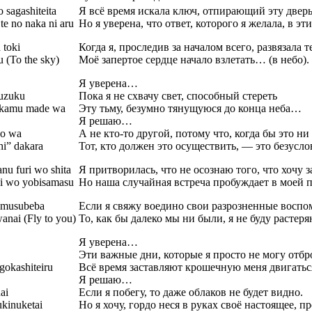
 sagashiteita
Я всё время искала ключ, отпирающий эту дверь
e no naka ni aru
Но я уверена, что ответ, которого я желала, в эт
 toki
Когда я, проследив за началом всего, развязала т
u (To the sky)
Моё запертое сердце начало взлетать… (в небо).
Я уверена…
suzuku
Пока я не схвачу свет, способный стереть
sukamu made wa
Эту тьму, безумно тянущуюся до конца неба…
Я решаю…
no wa
А не кто-то другой, потому что, когда бы это ни
hi” dakara
Тот, кто должен это осуществить, — это безусло
nu furi wo shita
Я притворилась, что не осознаю того, что хочу з
ei wo yobisamasu
Но наша случайная встреча пробуждает в моей 
 musubeba
Если я свяжу воедино свои разрозненные воспо
nai (Fly to you)
То, как бы далеко мы ни были, я не буду растеря
Я уверена…
Эти важные дни, которые я просто не могу отбр
gokashiteiru
Всё время заставляют крошечную меня двигатьс
Я решаю…
ai
Если я побегу, то даже облаков не будет видно.
ukinuketai
Но я хочу, гордо неся в руках своё настоящее, п