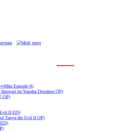
∞Mita Episode 8)
 Itsuwari no Yuusha Denshou OP)
!! OP)
Evil II ED)
 Tanya the Evil II OP)
 ED)
P)