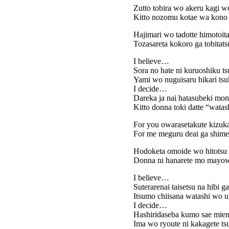
Zutto tobira wo akeru kagi wo
Kitto nozomu kotae wa kono t
Hajimari wo tadotte himotoita
Tozasareta kokoro ga tobitats
I believe…
Sora no hate ni kuruoshiku t
Yami wo nuguisaru hikari t
I decide…
Dareka ja nai hatasubeki mo
Kitto donna toki datte “watas
For you owarasetakute kizuka
For me meguru deai ga shim
Hodoketa omoide wo hitotsu
Donna ni hanarete mo mayowa
I believe…
Suterarenai taisetsu na hibi ga
Itsumo chiisana watashi wo u
I decide…
Hashiridaseba kumo sae mien
Ima wo ryoute ni kakagete ts