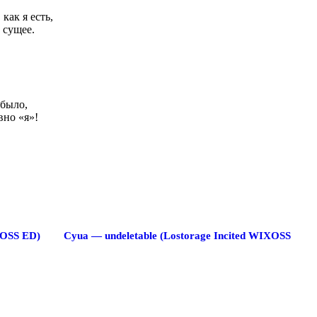
как я есть,
 сущее.
 было,
вно «я»!
XOSS ED)
Cyua — undeletable (Lostorage Incited WIXOSS