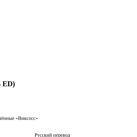
S ED)
нённые «Виксосс»
Русский перевод