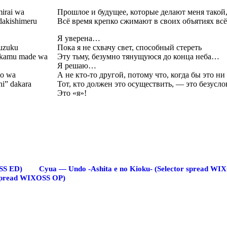
mirai wa
Прошлое и будущее, которые делают меня такой, 
 dakishimeru
Всё время крепко сжимают в своих объятиях всё
Я уверена…
suzuku
Пока я не схвачу свет, способный стереть
sukamu made wa
Эту тьму, безумно тянущуюся до конца неба…
Я решаю…
no wa
А не кто-то другой, потому что, когда бы это ни
hi” dakara
Тот, кто должен это осуществить, — это безусло
Это «я»!
OSS ED)
Cyua — Undo -Ashita e no Kioku- (Selector spread WI
 spread WIXOSS OP)