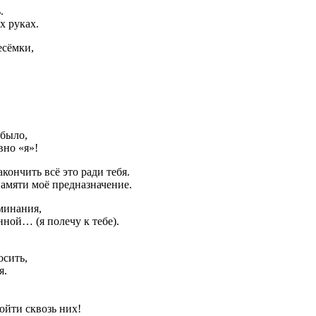
.
их руках.
есёмки,
 было,
вно «я»!
акончить всё это ради тебя.
памяти моё предназначение.
минания,
нной… (я полечу к тебе).
осить,
я.
ройти сквозь них!