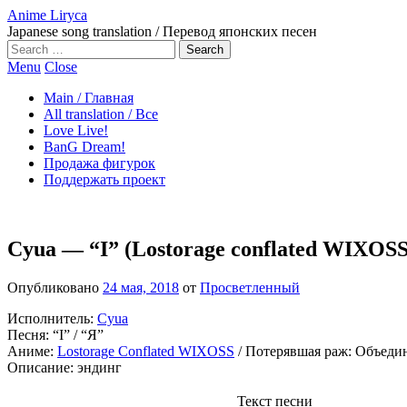
Anime Liryca
Japanese song translation / Перевод японских песен
Search
on:
Menu
Close
Main / Главная
All translation / Все
Love Live!
BanG Dream!
Продажа фигурок
Поддержать проект
Cyua — “I” (Lostorage conflated WIXOS
Опубликовано
24 мая, 2018
от
Просветленный
Исполнитель:
Cyua
Песня: “I” / “Я”
Аниме:
Lostorage Conflated WIXOSS
/ Потерявшая раж: Объеди
Описание: эндинг
Текст песни