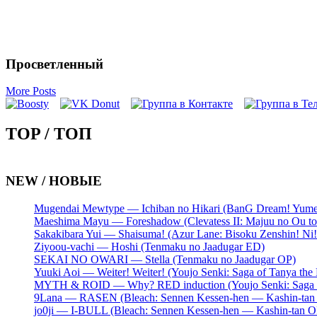
Просветленный
More Posts
TOP / ТОП
NEW / НОВЫЕ
Mugendai Mewtype — Ichiban no Hikari (BanG Dream! Yume
Maeshima Mayu — Foreshadow (Clevatess II: Majuu no Ou to
Sakakibara Yui — Shaisuma! (Azur Lane: Bisoku Zenshin! Ni
Ziyoou-vachi — Hoshi (Tenmaku no Jaadugar ED)
SEKAI NO OWARI — Stella (Tenmaku no Jaadugar OP)
Yuuki Aoi — Weiter! Weiter! (Youjo Senki: Saga of Tanya the 
MYTH & ROID — Why? RED induction (Youjo Senki: Saga of
9Lana — RASEN (Bleach: Sennen Kessen-hen — Kashin-tan
jo0ji — I-BULL (Bleach: Sennen Kessen-hen — Kashin-tan O