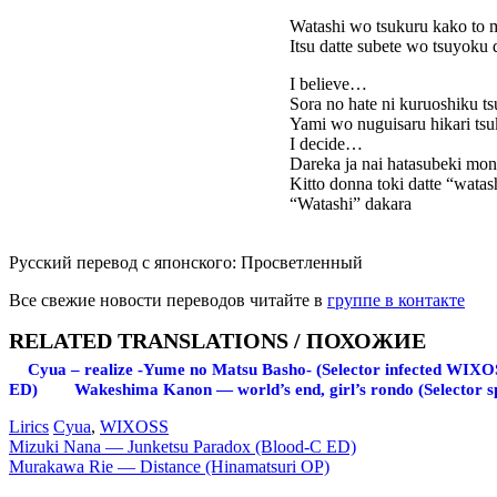
Watashi wo tsukuru kako to 
Itsu datte subete wo tsuyoku
I believe…
Sora no hate ni kuruoshiku t
Yami wo nuguisaru hikari t
I decide…
Dareka ja nai hatasubeki mo
Kitto donna toki datte “watas
“Watashi” dakara
Русский перевод с японского: Просветленный
Все свежие новости переводов читайте в
группе в контакте
RELATED TRANSLATIONS / ПОХОЖИЕ
Cyua – realize -Yume no Matsu Basho- (Selector infected WIX
ED)
Wakeshima Kanon — world’s end, girl’s rondo (Selector
Lirics
Cyua
,
WIXOSS
Запись
Mizuki Nana — Junketsu Paradox (Blood-C ED)
Murakawa Rie — Distance (Hinamatsuri OP)
навигация