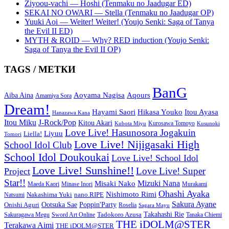
Ziyoou-vachi — Hoshi (Tenmaku no Jaadugar ED)
SEKAI NO OWARI — Stella (Tenmaku no Jaadugar OP)
Yuuki Aoi — Weiter! Weiter! (Youjo Senki: Saga of Tanya
the Evil II ED)
MYTH & ROID — Why? RED induction (Youjo Senki:
Saga of Tanya the Evil II OP)
TAGS / МЕТКИ
BanG
Aoyama Nagisa
Aqours
Aiba Aina
Amamiya Sora
Dream!
Hayami Saori
Hikasa Youko
Itou Ayasa
Hanazawa Kana
Itou Miku
J-Rock/Pop
Kitou Akari
Kurosawa Tomoyo
Kubota Miyu
Kusunoki
Love Live! Hasunosora Jogakuin
Liyuu
Liella!
Tomori
Love Live! Nijigasaki High
School Idol Club
School Idol Doukoukai
Love Live! School Idol
Love Live! Sunshine!!
Love Live! Super
Project
Star!!
Mizuki Nana
Misaki Nako
Maeda Kaori
Minase Inori
Murakami
Ohashi Ayaka
Nishimoto Rimi
Nakashima Yuki
nano.RIPE
Natsumi
Sakura Ayane
Onishi Aguri
Ootsuka Sae
Poppin'Party
Roselia
Sagara Mayu
Takahashi Rie
Sword Art Online
Tadokoro Azusa
Sakuragawa Megu
Tanaka Chiemi
THE iDOLM@STER
Terakawa Aimi
THE iDOLM@STER