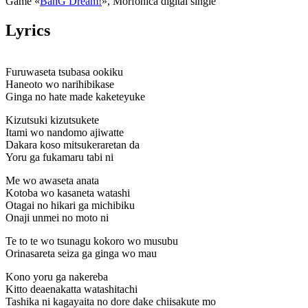
Game «
BanG Dream!
», Morfonica digital single
Lyrics
Furuwaseta tsubasa ookiku
Haneoto wo narihibikase
Ginga no hate made kaketeyuke
Kizutsuki kizutsukete
Itami wo nandomo ajiwatte
Dakara koso mitsukeraretan da
Yoru ga fukamaru tabi ni
Me wo awaseta anata
Kotoba wo kasaneta watashi
Otagai no hikari ga michibiku
Onaji unmei no moto ni
Te to te wo tsunagu kokoro wo musubu
Orinasareta seiza ga ginga wo mau
Kono yoru ga nakereba
Kitto deaenakatta watashitachi
Tashika ni kagayaita no dore dake chiisakute mo