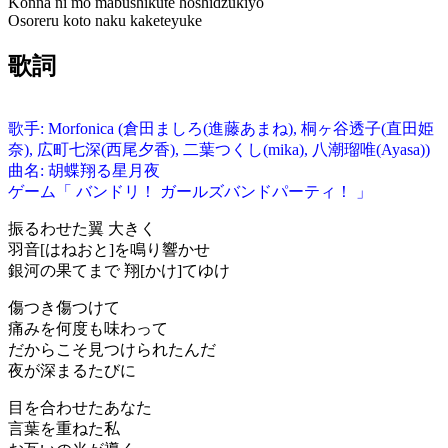
Konna ni mo mabushikute hoshidzukiyo
Osoreru koto naku kaketeyuke
歌詞
歌手: Morfonica (倉田ましろ(進藤あまね), 桐ヶ谷透子(直田姫
奈), 広町七深(西尾夕香), 二葉つくし(mika), 八潮瑠唯(Ayasa))
曲名: 胡蝶翔る星⽉夜
ゲーム「 バンドリ！ ガールズバンドパーティ！ 」
振るわせた翼 大きく
羽音[はねおと]を鳴り響かせ
銀河の果てまで 翔[かけ]てゆけ
傷つき傷つけて
痛みを何度も味わって
だからこそ見つけられたんだ
夜が深まるたびに
目を合わせたあなた
言葉を重ねた私