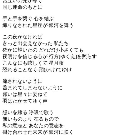
お互いの光が導く
同じ運命のもとに
手と手を繋ぐ 心を結ぶ
織りなされた星座が 銀河を舞う
この夜がなければ
きっと出会えなかった 私たち
確かに輝いたの どれだけ小さくても
夜明けを信じる心が 行方[ゆくえ]を照らす
こんなにも眩しくて 星月夜
恐れることなく 翔(かけ)てゆけ
流されないように
呑まれてしまわないように
願いは星々に委ねて
羽ばたかせてゆく声
想いを綴る 呼吸で歌う
無いものより 在るもので
私の意志と あなたの意志を
掛け合わせた未来が 銀河に咲く