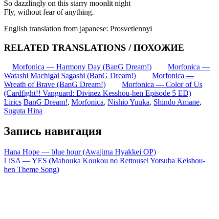
So dazzlingly on this starry moonlit night
Fly, without fear of anything.
English translation from japanese: Prosvetlennyi
RELATED TRANSLATIONS / ПОХОЖИЕ
Morfonica — Harmony Day (BanG Dream!)
Morfonica —
Watashi Machigai Sagashi (BanG Dream!)
Morfonica —
Wreath of Brave (BanG Dream!)
Morfonica — Color of Us
(Cardfight!! Vanguard: Divinez Kesshou-hen Episode 5 ED)
Lirics
BanG Dream!
,
Morfonica
,
Nishio Yuuka
,
Shindo Amane
,
Suguta Hina
Запись навигация
Hana Hope — blue hour (Awajima Hyakkei OP)
LiSA — YES (Mahouka Koukou no Rettousei Yotsuba Keishou-
hen Theme Song)