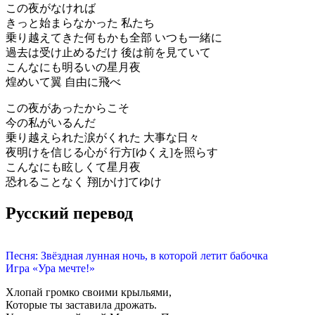
この夜がなければ
きっと始まらなかった 私たち
乗り越えてきた何もかも全部 いつも一緒に
過去は受け止めるだけ 後は前を見ていて
こんなにも明るいの星月夜
煌めいて翼 自由に飛べ
この夜があったからこそ
今の私がいるんだ
乗り越えられた涙がくれた 大事な日々
夜明けを信じる心が 行方[ゆくえ]を照らす
こんなにも眩しくて星月夜
恐れることなく 翔[かけ]てゆけ
Русский перевод
Песня: Звёздная лунная ночь, в которой летит бабочка
Игра «Ура мечте!»
Хлопай громко своими крыльями,
Которые ты заставила дрожать.