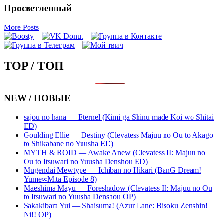
Просветленный
More Posts
TOP / ТОП
NEW / НОВЫЕ
sajou no hana — Eternel (Kimi ga Shinu made Koi wo Shitai
ED)
Goulding Ellie — Destiny (Clevatess Majuu no Ou to Akago
to Shikabane no Yuusha ED)
MYTH & ROID — Awake Anew (Clevatess II: Majuu no
Ou to Itsuwari no Yuusha Denshou ED)
Mugendai Mewtype — Ichiban no Hikari (BanG Dream!
Yume∞Mita Episode 8)
Maeshima Mayu — Foreshadow (Clevatess II: Majuu no Ou
to Itsuwari no Yuusha Denshou OP)
Sakakibara Yui — Shaisuma! (Azur Lane: Bisoku Zenshin!
Ni!! OP)