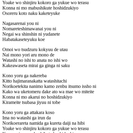
Yoake wo shinjiru kokoro ga yukue wo terasu
Konna ni mo mabushikute hoshidzukiyo
Osoreru koto naku kaketeyuke
Nagasarenai you ni
Nomareteshimawanai you ni
Negai wa shinshin ni yudanete
Habatakaseteyuku koe
Omoi wo tsudzuru kokyuu de utau
Nai mono yori aru mono de
Watashi no ishi to anata no ishi wo
Kakeawaseta mirai ga ginga ni saku
Kono yoru ga nakereba
Kitto hajimaranakatta watashitachi
Norikoetekita nanimo kamo zenbu itsumo issho ni
Kako wa uketomeru dake ato wa mae wo miteite
Konna ni mo akarui no hoshidzukiyo
Kirameite tsubasa jiyuu ni tobe
Kono yoru ga attakara koso
Ima no watashi ga irun da
Norikoerareta namida ga kureta daiji na hibi
Yoake wo shinjiru kokoro ga yukue wo terasu