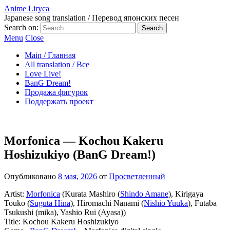
Anime Liryca
Japanese song translation / Перевод японских песен
Search on:
Menu
Close
Main / Главная
All translation / Все
Love Live!
BanG Dream!
Продажа фигурок
Поддержать проект
Morfonica — Kochou Kakeru
Hoshizukiyo (BanG Dream!)
Опубликовано
8 мая, 2026
от
Просветленный
Artist:
Morfonica
(Kurata Mashiro (
Shindo Amane
), Kirigaya
Touko (
Suguta Hina
), Hiromachi Nanami (
Nishio Yuuka
), Futaba
Tsukushi (mika), Yashio Rui (Ayasa))
Title: Kochou Kakeru Hoshizukiyo