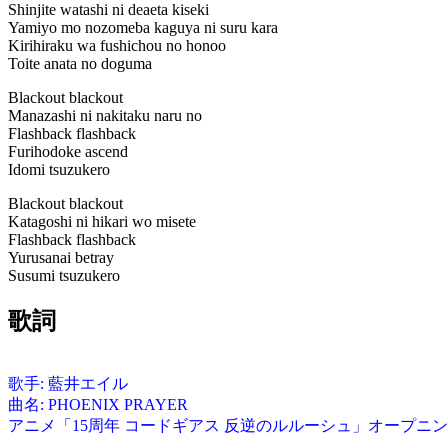
Shinjite watashi ni deaeta kiseki
Yamiyo mo nozomeba kaguya ni suru kara
Kirihiraku wa fushichou no honoo
Toite anata no doguma
Blackout blackout
Manazashi ni nakitaku naru no
Flashback flashback
Furihodoke ascend
Idomi tsuzukero
Blackout blackout
Katagoshi ni hikari wo misete
Flashback flashback
Yurusanai betray
Susumi tsuzukero
歌詞
歌手: 藍井エイル
曲名: PHOENIX PRAYER
アニメ「15周年 コードギアス 反逆のルルーシュ」オープニン