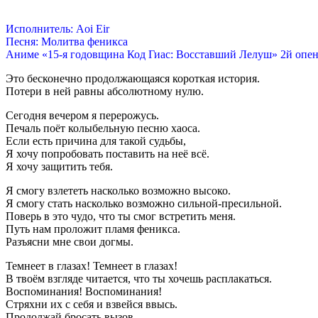
Исполнитель: Aoi Eir
Песня: Молитва феникса
Аниме «15-я годовщина Код Гиас: Восставший Лелуш» 2й опе
Это бесконечно продолжающаяся короткая история.
Потери в ней равны абсолютному нулю.
Сегодня вечером я перерожусь.
Печаль поёт колыбельную песню хаоса.
Если есть причина для такой судьбы,
Я хочу попробовать поставить на неё всё.
Я хочу защитить тебя.
Я смогу взлететь насколько возможно высоко.
Я смогу стать насколько возможно сильной-пресильной.
Поверь в это чудо, что ты смог встретить меня.
Путь нам проложит пламя феникса.
Разъясни мне свои догмы.
Темнеет в глазах! Темнеет в глазах!
В твоём взгляде читается, что ты хочешь расплакаться.
Воспоминания! Воспоминания!
Стряхни их с себя и взвейся ввысь.
Продолжай бросать вызов.