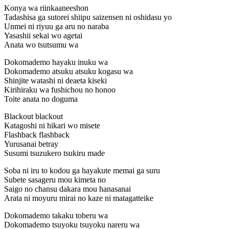
Konya wa riinkaaneeshon
Tadashisa ga sutorei shiipu saizensen ni oshidasu yo
Unmei ni riyuu ga aru no naraba
Yasashii sekai wo agetai
Anata wo tsutsumu wa
Dokomademo hayaku inuku wa
Dokomademo atsuku atsuku kogasu wa
Shinjite watashi ni deaeta kiseki
Kirihiraku wa fushichou no honoo
Toite anata no doguma
Blackout blackout
Katagoshi ni hikari wo misete
Flashback flashback
Yurusanai betray
Susumi tsuzukero tsukiru made
Soba ni iru to kodou ga hayakute memai ga suru
Subete sasageru mou kimeta no
Saigo no chansu dakara mou hanasanai
Arata ni moyuru mirai no kaze ni matagatteike
Dokomademo takaku toberu wa
Dokomademo tsuyoku tsuyoku nareru wa