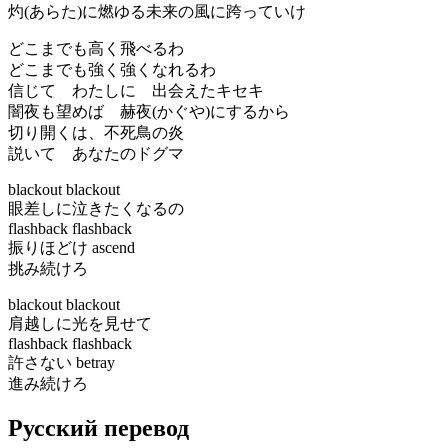
灼(あらた)に燃ゆる未来の風に跨っていけ
どこまでも高く飛べるわ
どこまでも強く強くなれるわ
信じて わたしに 出会えたキセキ
闇夜も望めば 赫夜(かぐや)にするから
切り開くは、不死鳥の炎
説いて あなたのドグマ
blackout blackout
眼差しに泣きたくなるの
flashback flashback
振りほどけ ascend
挑み続けろ
blackout blackout
肩越しに光を見せて
flashback flashback
許さない betray
進み続けろ
Русский перевод