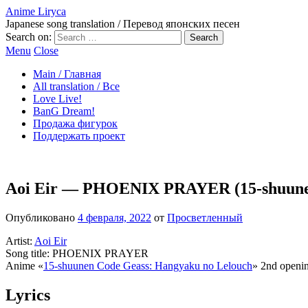
Anime Liryca
Japanese song translation / Перевод японских песен
Search on:
Menu
Close
Main / Главная
All translation / Все
Love Live!
BanG Dream!
Продажа фигурок
Поддержать проект
Aoi Eir — PHOENIX PRAYER (15-shuunen
Опубликовано
4 февраля, 2022
от
Просветленный
Artist:
Aoi Eir
Song title: PHOENIX PRAYER
Anime «
15-shuunen Code Geass: Hangyaku no Lelouch
» 2nd openi
Lyrics