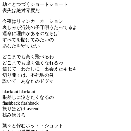
劫々とつづくショートショート
喪失は絶対零度だ
今夜はリィンカーネーション
哀しみが混沌の子守唄うたってるよ
運命に理由があるのならば
すべてを賭けてみたいの
あなたを守りたい
どこまでも高く飛べるわ
どこまでも強く強くなれるわ
信じて わたしに 出会えたキセキ
切り開くは、不死鳥の炎
説いて あなたのドグマ
blackout blackout
眼差しに泣きたくなるの
flashback flashback
振りほどけ ascend
挑み続けろ
飄々と佇むホット・ショット