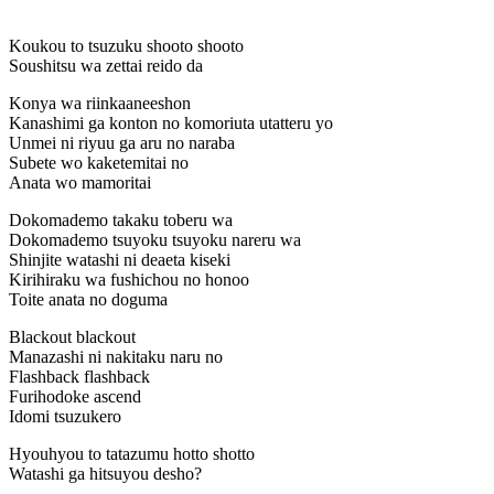
Koukou to tsuzuku shooto shooto
Soushitsu wa zettai reido da
Konya wa riinkaaneeshon
Kanashimi ga konton no komoriuta utatteru yo
Unmei ni riyuu ga aru no naraba
Subete wo kaketemitai no
Anata wo mamoritai
Dokomademo takaku toberu wa
Dokomademo tsuyoku tsuyoku nareru wa
Shinjite watashi ni deaeta kiseki
Kirihiraku wa fushichou no honoo
Toite anata no doguma
Blackout blackout
Manazashi ni nakitaku naru no
Flashback flashback
Furihodoke ascend
Idomi tsuzukero
Hyouhyou to tatazumu hotto shotto
Watashi ga hitsuyou desho?