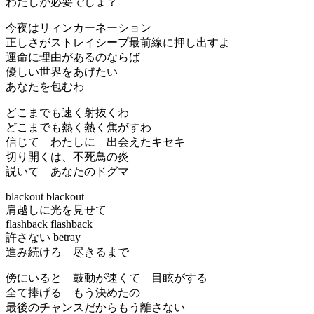
わたしが必要でしょ？
今夜はリィンカーネーション
正しさがストレイシープ最前線に押し出すよ
運命に理由があるのならば
優しい世界をあげたい
あなたを包むわ
どこまでも速く射抜くわ
どこまでも熱く熱く焦がすわ
信じて わたしに 出会えたキセキ
切り開くは、不死鳥の炎
説いて あなたのドグマ
blackout blackout
肩越しに光を見せて
flashback flashback
許さない betray
進み続けろ 尽きるまで
傍にいると 鼓動が速くて 目眩がする
全て捧げる もう決めたの
最後のチャンスだからもう離さない