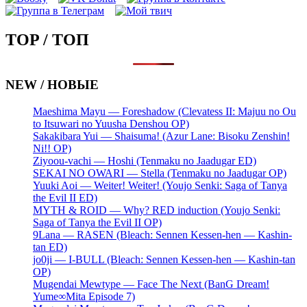
TOP / ТОП
NEW / НОВЫЕ
Maeshima Mayu — Foreshadow (Clevatess II: Majuu no Ou
to Itsuwari no Yuusha Denshou OP)
Sakakibara Yui — Shaisuma! (Azur Lane: Bisoku Zenshin!
Ni!! OP)
Ziyoou-vachi — Hoshi (Tenmaku no Jaadugar ED)
SEKAI NO OWARI — Stella (Tenmaku no Jaadugar OP)
Yuuki Aoi — Weiter! Weiter! (Youjo Senki: Saga of Tanya
the Evil II ED)
MYTH & ROID — Why? RED induction (Youjo Senki:
Saga of Tanya the Evil II OP)
9Lana — RASEN (Bleach: Sennen Kessen-hen — Kashin-
tan ED)
jo0ji — I-BULL (Bleach: Sennen Kessen-hen — Kashin-tan
OP)
Mugendai Mewtype — Face The Next (BanG Dream!
Yume∞Mita Episode 7)