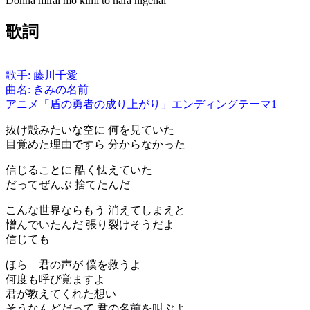
Donna mirai mo kimi to nara nigenai
歌詞
歌手: 藤川千愛
曲名: きみの名前
アニメ「盾の勇者の成り上がり」エンディングテーマ1
抜け殻みたいな空に 何を見ていた
目覚めた理由ですら 分からなかった
信じることに 酷く怯えていた
だってぜんぶ 捨てたんだ
こんな世界ならもう 消えてしまえと
憎んでいたんだ 張り裂けそうだよ
信じても
ほら 君の声が 僕を救うよ
何度も呼び覚ますよ
君が教えてくれた想い
そうなんどだって 君の名前を叫ぶよ