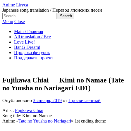
Anime Liryca
Japanese song translation / Перевод японских песен
Search
on:
Menu
Close
Main / Главная
All translation / Все
Love Live!
BanG Dream!
Продажа фигурок
Поддержать проект
Fujikawa Chiai — Kimi no Namae (Tate
no Yuusha no Nariagari ED1)
Опубликовано
3 января, 2019
от
Просветленный
Artist:
Fujikawa Chiai
Song title: Kimi no Namae
Anime «
Tate no Yuusha no Nariagari
» 1st ending theme