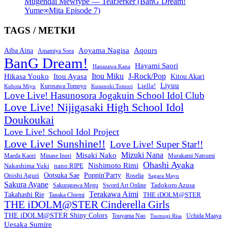
Mugendai Mewtype — TearJerker (BanG Dream!
Yume∞Mita Episode 7)
TAGS / МЕТКИ
Aoyama Nagisa
Aqours
Aiba Aina
Amamiya Sora
BanG Dream!
Hayami Saori
Hanazawa Kana
Itou Miku
J-Rock/Pop
Hikasa Youko
Itou Ayasa
Kitou Akari
Liyuu
Liella!
Kurosawa Tomoyo
Kubota Miyu
Kusunoki Tomori
Love Live! Hasunosora Jogakuin School Idol Club
Love Live! Nijigasaki High School Idol
Doukoukai
Love Live! School Idol Project
Love Live! Sunshine!!
Love Live! Super Star!!
Mizuki Nana
Misaki Nako
Maeda Kaori
Minase Inori
Murakami Natsumi
Ohashi Ayaka
Nishimoto Rimi
Nakashima Yuki
nano.RIPE
Onishi Aguri
Ootsuka Sae
Poppin'Party
Roselia
Sagara Mayu
Sakura Ayane
Sword Art Online
Tadokoro Azusa
Sakuragawa Megu
Terakawa Aimi
Takahashi Rie
THE iDOLM@STER
Tanaka Chiemi
THE iDOLM@STER Cinderella Girls
THE iDOLM@STER Shiny Colors
Touyama Nao
Tsumugi Risa
Uchida Maaya
Uesaka Sumire