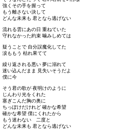
強くその手を握って
もう離さない決して
どんな未来も 君となら逃げない
流れる雲にあの日 重ねていた
守れなかった約束 噛みしめては
疑うことで 自分誤魔化してた
涙ももう 枯れ果てて
繰り返される悪い 夢に溺れて
迷い込んだまま 見失いそうだよ
僕に今
そう君の歌が 夜明けのように
じんわり光をくれた
塞ぎこんだ胸の奥に
ちっぽけだけれど 確かな希望
確かな希望 僕にくれたから
もう迷わない 二度と
どんな未来も 君となら逃げない