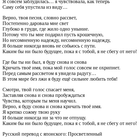
Я совсем заблудилась… я чувствовала, как теперь
Саму себя упустила из виду…
Верно, твоя песня, словно рассвет,
Постепенно даровала мне свет
Глубоко в груди, где жило одно уныние.
Потому что ты мне подарил пусть крошечную,
Но несомненную надежду, несомненную надежду,
Я больше никогда вновь не собьюсь с пути.
Каким бы ни было будущее, пока я с тобой, я не сбегу от него!
Где бы ты ни был, я буду снова и снова
Кричать твоё имя, пока мой голос совсем не охрипнет.
Перед самым рассветом я увидела радугу…
В этом мире без лжи я буду ещё сильнее любить тебя!
Смотри, твой голос спасает меня,
Заставляя снова и снова пробуждаться
Чувства, которым ты меня научил.
Верно, я буду снова и снова кричать твоё имя.
Я крепко сожму твою руку
И больше никогда ни за что не отпущу.
Каким бы ни было будущее, пока я с тобой, я не сбегу от него!
Русский перевод с японского: Просветленный