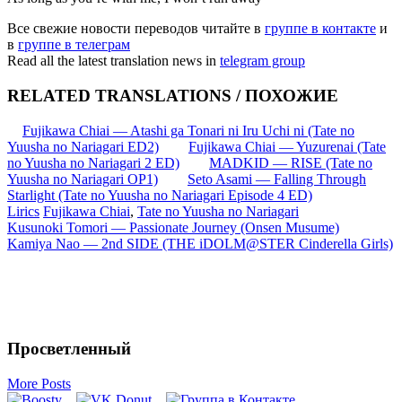
Все свежие новости переводов читайте в
группе в контакте
и
в
группе в телеграм
Read all the latest translation news in
telegram group
RELATED TRANSLATIONS / ПОХОЖИЕ
Fujikawa Chiai — Atashi ga Tonari ni Iru Uchi ni (Tate no
Yuusha no Nariagari ED2)
Fujikawa Chiai — Yuzurenai (Tate
no Yuusha no Nariagari 2 ED)
MADKID — RISE (Tate no
Yuusha no Nariagari OP1)
Seto Asami — Falling Through
Starlight (Tate no Yuusha no Nariagari Episode 4 ED)
Lirics
Fujikawa Chiai
,
Tate no Yuusha no Nariagari
Запись
Kusunoki Tomori — Passionate Journey (Onsen Musume)
Kamiya Nao — 2nd SIDE (THE iDOLM@STER Cinderella Girls)
навигация
Просветленный
More Posts