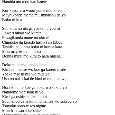
Namida mo mou karehatete
Kurikaesareru warui yume ni oborete
Mayoikonda mama miushinaisou da yo
Boku ni ima
Sou kimi no uta ga yoake no you ni
Jinwari hikari wo kureta
Fusagikonda mune no oku ni
Chippoke da keredo tashika na kibou
Tashika na kibou boku ni kureta kara
Mou mayowanai nidoto
Donna mirai mo kimi to nara nigenai
Doko ni ite mo nando datte
Kimi no namae wo koe ga kareru made
Yoake mae ni niji wo mita yo
Uso no nai sekai de kimi ni motto ai wo
Hora kimi no koe ga boku wo sukuu yo
Nandomo yobisamasu yo
Kimi ga oshietekureta omoi
Sou nando datte kimi no namae wo sakebu yo
Tsuyoku sono te wo nigitte
Mou hanasanai kesshite