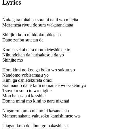
Lyrics
Nukegara mitai na sora ni nani wo miteita
Mezameta riyuu de sura wakaranakatta
Shinjiru koto ni hidoku obieteita
Datte zenbu sutetan da
Konna sekai nara mou kieteshimae to
Nikundeitan da harisakesou da yo
Shinjite mo
Hora kimi no koe ga boku wo sukuu yo
Nandomo yobisamasu yo
Kimi ga oshietekureta omoi
Sou nando datte kimi no namae wo sakebu yo
Tsuyoku sono te wo nigitte
Mou hanasanai kesshite
Donna mirai mo kimi to nara nigenai
Nagareru kumo ni ano hi kasaneteita
Mamorenakatta yakusoku kamishimete wa
Utagau koto de jibun gomakashiteta