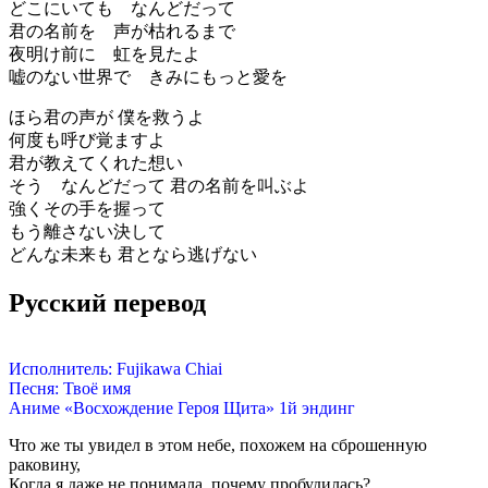
どこにいても なんどだって
君の名前を 声が枯れるまで
夜明け前に 虹を見たよ
嘘のない世界で きみにもっと愛を
ほら君の声が 僕を救うよ
何度も呼び覚ますよ
君が教えてくれた想い
そう なんどだって 君の名前を叫ぶよ
強くその手を握って
もう離さない決して
どんな未来も 君となら逃げない
Русский перевод
Исполнитель: Fujikawa Chiai
Песня: Твоё имя
Аниме «Восхождение Героя Щита» 1й эндинг
Что же ты увидел в этом небе, похожем на сброшенную
раковину,
Когда я даже не понимала, почему пробудилась?