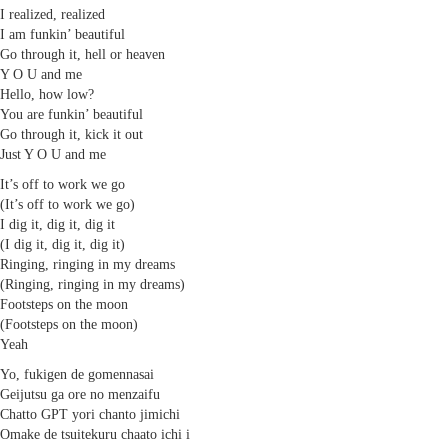
I realized, realized
I am funkin’ beautiful
Go through it, hell or heaven
Y O U and me
Hello, how low?
You are funkin’ beautiful
Go through it, kick it out
Just Y O U and me
It’s off to work we go
(It’s off to work we go)
I dig it, dig it, dig it
(I dig it, dig it, dig it)
Ringing, ringing in my dreams
(Ringing, ringing in my dreams)
Footsteps on the moon
(Footsteps on the moon)
Yeah
Yo, fukigen de gomennasai
Geijutsu ga ore no menzaifu
Chatto GPT yori chanto jimichi
Omake de tsuitekuru chaato ichi i