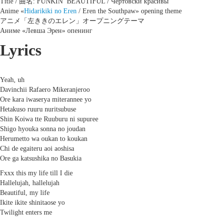
Title / 曲名: FUNKIN’ BEAUTIFUL / Чертовски красивы
Anime «
Hidarikiki no Eren
/ Eren the Southpaw» opening theme
アニメ「左ききのエレン」オープニングテーマ
Аниме «Левша Эрен» опенинг
Lyrics
Yeah, uh
Davinchii Rafaero Mikeranjeroo
Ore kara iwaserya miterannee yo
Hetakuso ruuru nuritsubuse
Shin Koiwa tte Ruuburu ni supuree
Shigo hyouka sonna no joudan
Herumetto wa oukan to koukan
Chi de egaiteru aoi aoshisa
Ore ga katsushika no Basukia
Fxxx this my life till I die
Hallelujah, hallelujah
Beautiful, my life
Ikite ikite shinitaose yo
Twilight enters me