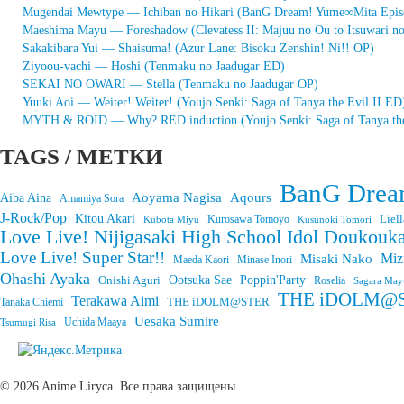
Mugendai Mewtype — Ichiban no Hikari (BanG Dream! Yume∞Mita Epis
Maeshima Mayu — Foreshadow (Clevatess II: Majuu no Ou to Itsuwari n
Sakakibara Yui — Shaisuma! (Azur Lane: Bisoku Zenshin! Ni!! OP)
Ziyoou-vachi — Hoshi (Tenmaku no Jaadugar ED)
SEKAI NO OWARI — Stella (Tenmaku no Jaadugar OP)
Yuuki Aoi — Weiter! Weiter! (Youjo Senki: Saga of Tanya the Evil II ED
MYTH & ROID — Why? RED induction (Youjo Senki: Saga of Tanya the
TAGS / МЕТКИ
BanG Drea
Aoyama Nagisa
Aqours
Aiba Aina
Amamiya Sora
J-Rock/Pop
Kitou Akari
Liell
Kurosawa Tomoyo
Kubota Miyu
Kusunoki Tomori
Love Live! Nijigasaki High School Idol Doukouka
Love Live! Super Star!!
Miz
Misaki Nako
Maeda Kaori
Minase Inori
Ohashi Ayaka
Onishi Aguri
Ootsuka Sae
Poppin'Party
Roselia
Sagara May
THE iDOLM@STE
Terakawa Aimi
THE iDOLM@STER
Tanaka Chiemi
Uesaka Sumire
Tsumugi Risa
Uchida Maaya
© 2026 Anime Liryca. Все права защищены.