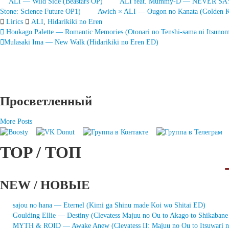
ALI — Wild Side (Beastars OP)
ALI feat. Mummy-D — NEVER SAY
Stone: Science Future OP1)
Awich × ALI — Ougon no Kanata (Golden 
Lirics
ALI
,
Hidarikiki no Eren
Запись
Houkago Palette — Romantic Memories (Otonari no Tenshi-sama ni Itsunoma
Mulasaki Ima — New Walk (Hidarikiki no Eren ED)
навигация
Просветленный
More Posts
TOP / ТОП
NEW / НОВЫЕ
sajou no hana — Eternel (Kimi ga Shinu made Koi wo Shitai ED)
Goulding Ellie — Destiny (Clevatess Majuu no Ou to Akago to Shikaban
MYTH & ROID — Awake Anew (Clevatess II: Majuu no Ou to Itsuwari 