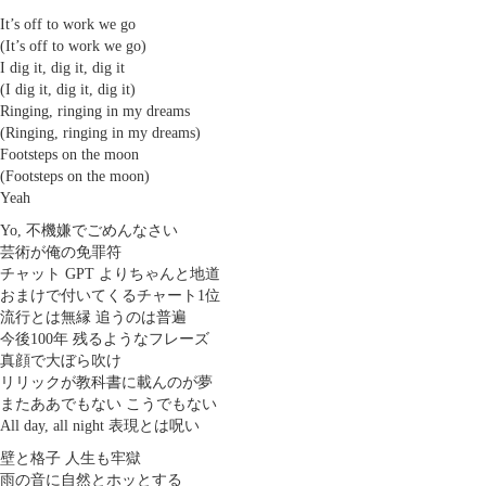
It’s off to work we go
(It’s off to work we go)
I dig it, dig it, dig it
(I dig it, dig it, dig it)
Ringing, ringing in my dreams
(Ringing, ringing in my dreams)
Footsteps on the moon
(Footsteps on the moon)
Yeah
Yo, 不機嫌でごめんなさい
芸術が俺の免罪符
チャット GPT よりちゃんと地道
おまけで付いてくるチャート1位
流行とは無縁 追うのは普遍
今後100年 残るようなフレーズ
真顔で大ぼら吹け
リリックが教科書に載んのが夢
またああでもない こうでもない
All day, all night 表現とは呪い
壁と格子 人生も牢獄
雨の音に自然とホッとする