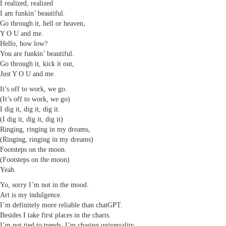
I realized, realized
I am funkin’ beautiful.
Go through it, hell or heaven,
Y O U and me.
Hello, how low?
You are funkin’ beautiful.
Go through it, kick it out,
Just Y O U and me.
It’s off to work, we go.
(It’s off to work, we go)
I dig it, dig it, dig it.
(I dig it, dig it, dig it)
Ringing, ringing in my dreams,
(Ringing, ringing in my dreams)
Footsteps on the moon.
(Footsteps on the moon)
Yeah.
Yo, sorry I’m not in the mood.
Art is my indulgence.
I’m definitely more reliable than chatGPT.
Besides I take first places in the charts.
I’m not tied to trends, I’m chasing universality.