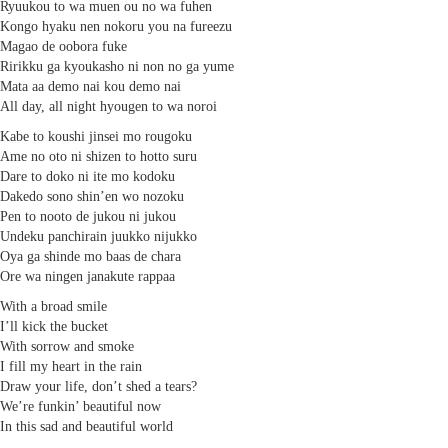
Ryuukou to wa muen ou no wa fuhen
Kongo hyaku nen nokoru you na fureezu
Magao de oobora fuke
Ririkku ga kyoukasho ni non no ga yume
Mata aa demo nai kou demo nai
All day, all night hyougen to wa noroi
Kabe to koushi jinsei mo rougoku
Ame no oto ni shizen to hotto suru
Dare to doko ni ite mo kodoku
Dakedo sono shin’en wo nozoku
Pen to nooto de jukou ni jukou
Undeku panchirain juukko nijukko
Oya ga shinde mo baas de chara
Ore wa ningen janakute rappaa
With a broad smile
I’ll kick the bucket
With sorrow and smoke
I fill my heart in the rain
Draw your life, don’t shed a tears?
We’re funkin’ beautiful now
In this sad and beautiful world