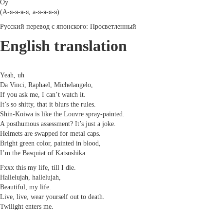
Оу
(А-я-я-я-я, а-я-я-я-я)
Русский перевод с японского: Просветленный
English translation
Yeah, uh
Da Vinci, Raphael, Michelangelo,
If you ask me, I can’t watch it.
It’s so shitty, that it blurs the rules.
Shin-Koiwa is like the Louvre spray-painted.
A posthumous assessment? It’s just a joke.
Helmets are swapped for metal caps.
Bright green color, painted in blood,
I’m the Basquiat of Katsushika.
Fxxx this my life, till I die.
Hallelujah, hallelujah,
Beautiful, my life.
Live, live, wear yourself out to death.
Twilight enters me.