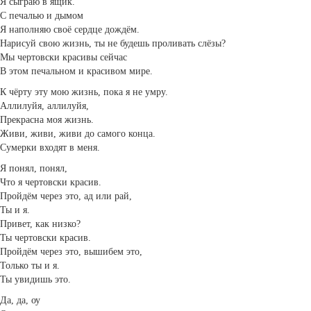
Я сыграю в ящик.
С печалью и дымом
Я наполняю своё сердце дождём.
Нарисуй свою жизнь, ты не будешь проливать слёзы?
Мы чертовски красивы сейчас
В этом печальном и красивом мире.
К чёрту эту мою жизнь, пока я не умру.
Аллилуйя, аллилуйя,
Прекрасна моя жизнь.
Живи, живи, живи до самого конца.
Сумерки входят в меня.
Я понял, понял,
Что я чертовски красив.
Пройдём через это, ад или рай,
Ты и я.
Привет, как низко?
Ты чертовски красив.
Пройдём через это, вышибем это,
Только ты и я.
Ты увидишь это.
Да, да, оу