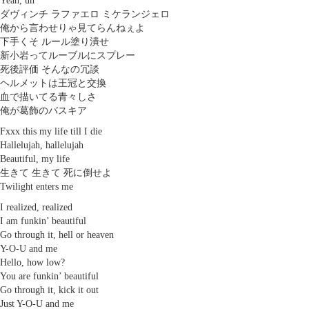
Yeah, uh
ダヴィンチ ラファエロ ミケランジェロ
俺から言わせりゃ見てらんねぇよ
下手くそ ルール塗り潰せ
新小岩ってルーブルにスプレー
死後評価 そんなの冗談
ヘルメットは王冠と交換
血で描いてる青々しさ
俺が葛飾のバスキア
Fxxx this my life till I die
Hallelujah, hallelujah
Beautiful, my life
生きて 生きて 死に倒せよ
Twilight enters me
I realized, realized
I am funkin’ beautiful
Go through it, hell or heaven
Y-O-U and me
Hello, how low?
You are funkin’ beautiful
Go through it, kick it out
Just Y-O-U and me