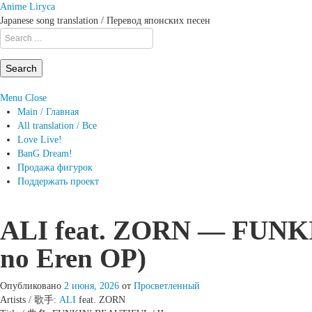
Anime Liryca
Japanese song translation / Перевод японских песен
Search
on:
Menu
Close
Main / Главная
All translation / Все
Love Live!
BanG Dream!
Продажа фигурок
Поддержать проект
ALI feat. ZORN — FUNKI
no Eren OP)
Опубликовано
2 июня, 2026
от
Просветленный
Artists / 歌手:
ALI
feat. ZORN