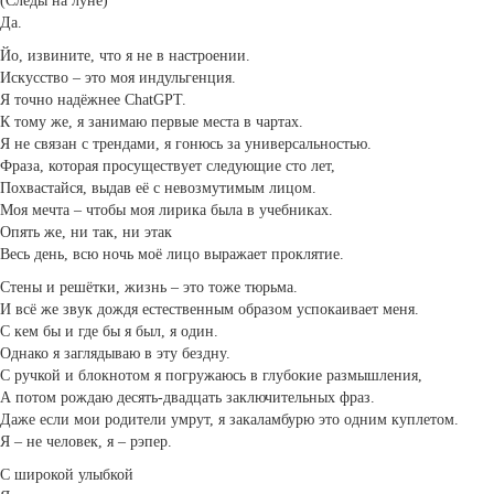
(Следы на луне)
Да.
Йо, извините, что я не в настроении.
Искусство – это моя индульгенция.
Я точно надёжнее ChatGPT.
К тому же, я занимаю первые места в чартах.
Я не связан с трендами, я гонюсь за универсальностью.
Фраза, которая просуществует следующие сто лет,
Похвастайся, выдав её с невозмутимым лицом.
Моя мечта – чтобы моя лирика была в учебниках.
Опять же, ни так, ни этак
Весь день, всю ночь моё лицо выражает проклятие.
Стены и решётки, жизнь – это тоже тюрьма.
И всё же звук дождя естественным образом успокаивает меня.
С кем бы и где бы я был, я один.
Однако я заглядываю в эту бездну.
С ручкой и блокнотом я погружаюсь в глубокие размышления,
А потом рождаю десять-двадцать заключительных фраз.
Даже если мои родители умрут, я закаламбурю это одним куплетом.
Я – не человек, я – рэпер.
С широкой улыбкой