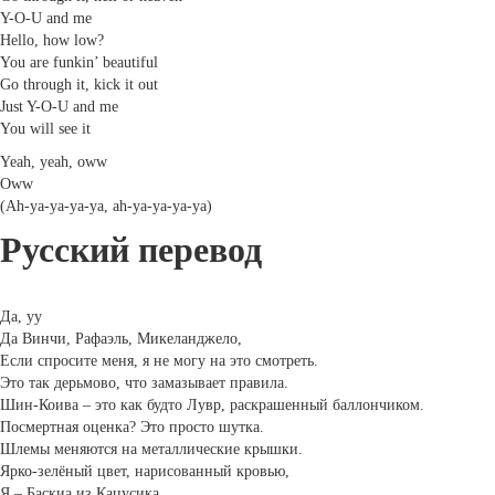
Y-O-U and me
Hello, how low?
You are funkin’ beautiful
Go through it, kick it out
Just Y-O-U and me
You will see it
Yeah, yeah, oww
Oww
(Ah-ya-ya-ya-ya, ah-ya-ya-ya-ya)
Русский перевод
Да, уу
Да Винчи, Рафаэль, Микеланджело,
Если спросите меня, я не могу на это смотреть.
Это так дерьмово, что замазывает правила.
Шин-Коива – это как будто Лувр, раскрашенный баллончиком.
Посмертная оценка? Это просто шутка.
Шлемы меняются на металлические крышки.
Ярко-зелёный цвет, нарисованный кровью,
Я – Баскиа из Кацусика.