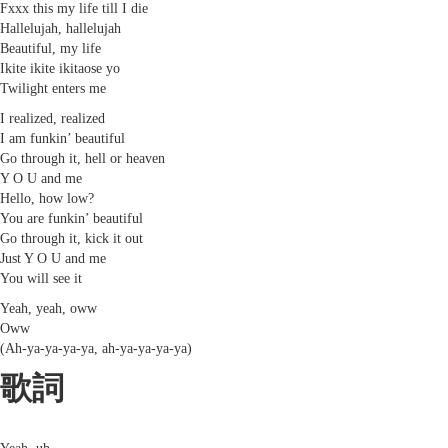
Fxxx this my life till I die
Hallelujah, hallelujah
Beautiful, my life
Ikite ikite ikitaose yo
Twilight enters me
I realized, realized
I am funkin’ beautiful
Go through it, hell or heaven
Y O U and me
Hello, how low?
You are funkin’ beautiful
Go through it, kick it out
Just Y O U and me
You will see it
Yeah, yeah, oww
Oww
(Ah-ya-ya-ya-ya, ah-ya-ya-ya-ya)
歌詞