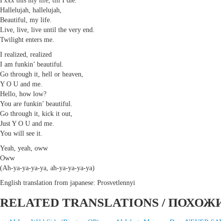
Fxxx this my life, till I die.
Hallelujah, hallelujah,
Beautiful, my life.
Live, live, live until the very end.
Twilight enters me.
I realized, realized
I am funkin’ beautiful.
Go through it, hell or heaven,
Y O U and me.
Hello, how low?
You are funkin’ beautiful.
Go through it, kick it out,
Just Y O U and me.
You will see it.
Yeah, yeah, oww
Oww
(Ah-ya-ya-ya-ya, ah-ya-ya-ya-ya)
English translation from japanese: Prosvetlennyi
RELATED TRANSLATIONS / ПОХОЖ